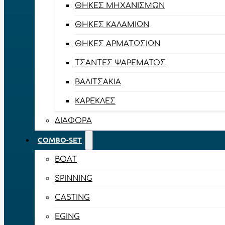
ΘΉΚΕΣ ΜΗΧΑΝΙΣΜΏΝ
ΘΉΚΕΣ ΚΑΛΑΜΙΏΝ
ΘΉΚΕΣ ΑΡΜΑΤΩΣΙΏΝ
ΤΣΆΝΤΕΣ ΨΑΡΈΜΑΤΟΣ
ΒΑΛΙΤΣΆΚΙΑ
ΚΑΡΈΚΛΕΣ
ΔΙΆΦΟΡΑ
COMBO-SET
BOAT
SPINNING
CASTING
EGING