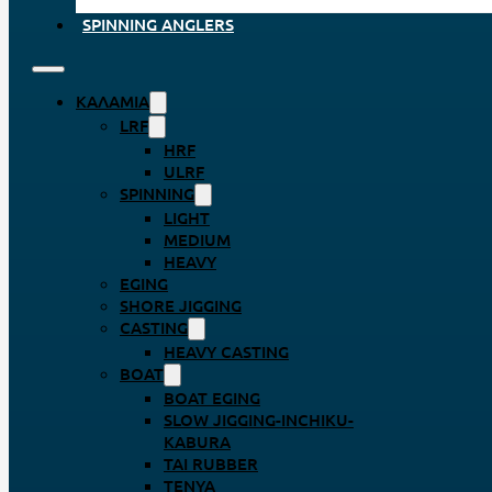
SPINNING ANGLERS
ΚΑΛΆΜΙΑ
LRF
HRF
ULRF
SPINNING
LIGHT
MEDIUM
HEAVY
EGING
SHORE JIGGING
CASTING
HEAVY CASTING
BOAT
BOAT EGING
SLOW JIGGING-INCHIKU-
KABURA
TAI RUBBER
TENYA