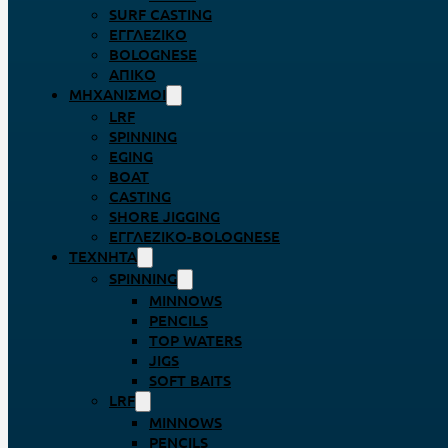
SURF CASTING
ΕΓΓΛΈΖΙΚΟ
BOLOGNESE
ΑΠΊΚΟ
ΜΗΧΑΝΙΣΜΟΊ
LRF
SPINNING
EGING
BOAT
CASTING
SHORE JIGGING
ΕΓΓΛΈΖΙΚΟ-BOLOGNESE
ΤΕΧΝΗΤΆ
SPINNING
MINNOWS
PENCILS
TOP WATERS
JIGS
SOFT BAITS
LRF
MINNOWS
PENCILS