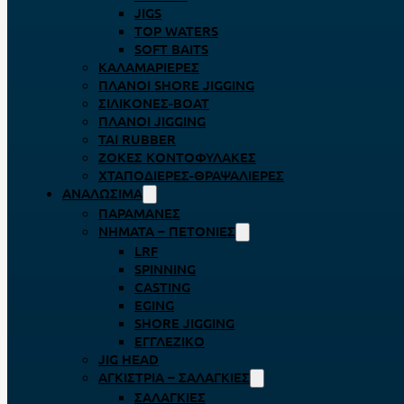
JIGS
TOP WATERS
SOFT BAITS
ΚΑΛΑΜΑΡΙΈΡΕΣ
ΠΛΆΝΟΙ SHORE JIGGING
ΣΙΛΙΚΌΝΕΣ-BOAT
ΠΛΆΝΟΙ JIGGING
TAI RUBBER
ΖΌΚΕΣ ΚΟΝΤΟΦΎΛΑΚΕΣ
ΧΤΑΠΟΔΙΈΡΕΣ-ΘΡΑΨΑΛΙΈΡΕΣ
ΑΝΑΛΏΣΙΜΑ
ΠΑΡΑΜΆΝΕΣ
ΝΉΜΑΤΑ – ΠΕΤΟΝΙΈΣ
LRF
SPINNING
CASTING
EGING
SHORE JIGGING
ΕΓΓΛΈΖΙΚΟ
JIG HEAD
ΑΓΚΊΣΤΡΙΑ – ΣΑΛΑΓΚΙΈΣ
ΣΑΛΑΓΚΙΈΣ