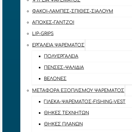
ΨΥΓΕΊΑ ΨΑΡΈΜΑΤΟΣ
ΦΑΚΟΊ-ΛΆΜΠΕΣ-ΣΠΊΘΕΣ-ΣΊΑΛΟΥΜ
ΑΠΌΧΕΣ-ΓΆΝΤΖΟΙ
LIP-GRIPS
EΡΓΑΛΕΊΑ ΨΑΡΈΜΑΤΟΣ
ΠΟΛΥΕΡΓΑΛΕΊΑ
ΠΈΝΣΕΣ-ΨΑΛΊΔΙΑ
ΒΕΛΌΝΕΣ
ΜΕΤΑΦΟΡΆ ΕΞΟΠΛΙΣΜΟΎ ΨΑΡΈΜΑΤΟΣ
ΓΙΛΈΚΑ-ΨΑΡΈΜΑΤΟΣ-FISHING-VEST
ΘΉΚΕΣ ΤΕΧΝΗΤΏΝ
ΘΉΚΕΣ ΠΛΆΝΩΝ