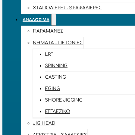
ΧΤΑΠΟΔΙΈΡΕΣ-ΘΡΑΨΑΛΙΈΡΕΣ
ΑΝΑΛΏΣΙΜΑ
ΠΑΡΑΜΆΝΕΣ
ΝΉΜΑΤΑ – ΠΕΤΟΝΙΈΣ
LRF
SPINNING
CASTING
EGING
SHORE JIGGING
ΕΓΓΛΈΖΙΚΟ
JIG HEAD