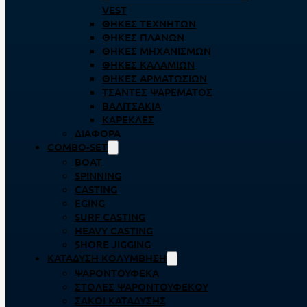
VEST
ΘΉΚΕΣ ΤΕΧΝΗΤΏΝ
ΘΉΚΕΣ ΠΛΆΝΩΝ
ΘΉΚΕΣ ΜΗΧΑΝΙΣΜΏΝ
ΘΉΚΕΣ ΚΑΛΑΜΙΏΝ
ΘΉΚΕΣ ΑΡΜΑΤΩΣΙΏΝ
ΤΣΆΝΤΕΣ ΨΑΡΈΜΑΤΟΣ
ΒΑΛΙΤΣΆΚΙΑ
ΚΑΡΈΚΛΕΣ
ΔΙΆΦΟΡΑ
COMBO-SET
BOAT
SPINNING
CASTING
EGING
SURF CASTING
HEAVY CASTING
SHORE JIGGING
ΚΑΤΆΔΥΣΗ ΚΟΛΎΜΒΗΣΗ
ΨΑΡΟΝΤΟΎΦΕΚΑ
ΣΤΟΛΈΣ ΨΑΡΟΝΤΟΎΦΕΚΟΥ
ΣΆΚΟΙ ΚΑΤΆΔΥΣΗΣ