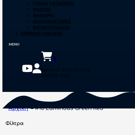
ΓΥΑΛΙΆ ΚΑΤΆΔΥΣΗΣ
ΜΆΣΚΕΣ
ΜΑΧΑΊΡΙΑ
ΑΝΑΠΝΕΥΣΤΉΡΕΣ
ΒΑΤΡΑΧΟΠΈΔΙΛΑ
SPINNING ANGLERS
0
Κανένα προϊόν στο
καλάθι σας.
Αρχική
#16 Luminous Green Red
Φίλτρα