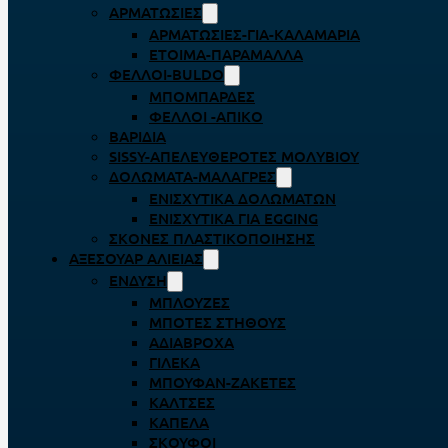
ΑΡΜΑΤΩΣΙΈΣ
ΑΡΜΑΤΩΣΙΈΣ-ΓΙΑ-ΚΑΛΑΜΆΡΙΑ
ΈΤΟΙΜΑ-ΠΑΡΆΜΑΛΛΑ
ΦΕΛΛΟΊ-BULDO
ΜΠΟΜΠΆΡΔΕΣ
ΦΕΛΛΟΊ -ΑΠΊΚΟ
ΒΑΡΊΔΙΑ
SISSY-ΑΠΕΛΕΥΘΕΡΟΤΈΣ ΜΟΛΥΒΙΟΎ
ΔΟΛΏΜΑΤΑ-ΜΑΛΆΓΡΕΣ
ΕΝΙΣΧΥΤΙΚΆ ΔΟΛΩΜΆΤΩΝ
ΕΝΙΣΧΥΤΙΚΆ ΓΙΑ EGGING
ΣΚΌΝΕΣ ΠΛΑΣΤΙΚΟΠΟΊΗΣΗΣ
ΑΞΕΣΟΥΆΡ ΑΛΙΕΊΑΣ
ΈΝΔΥΣΗ
ΜΠΛΟΎΖΕΣ
ΜΠΌΤΕΣ ΣΤΉΘΟΥΣ
ΑΔΙΆΒΡΟΧΑ
ΓΙΛΈΚΑ
ΜΠΟΥΦΆΝ-ΖΑΚΈΤΕΣ
ΚΆΛΤΣΕΣ
ΚΑΠΈΛΑ
ΣΚΟΎΦΟΙ