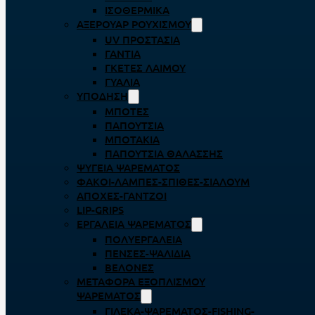
ΙΣΟΘΕΡΜΙΚΆ
ΑΞΕΡΟΥΆΡ ΡΟΥΧΙΣΜΟΎ
UV ΠΡΟΣΤΑΣΊΑ
ΓΆΝΤΙΑ
ΓΚΈΤΕΣ ΛΑΊΜΟΥ
ΓΥΑΛΙΆ
ΥΠΌΔΗΣΗ
ΜΠΌΤΕΣ
ΠΑΠΟΎΤΣΙΑ
ΜΠΟΤΆΚΙΑ
ΠΑΠΟΎΤΣΙΑ ΘΑΛΆΣΣΗΣ
ΨΥΓΕΊΑ ΨΑΡΈΜΑΤΟΣ
ΦΑΚΟΊ-ΛΆΜΠΕΣ-ΣΠΊΘΕΣ-ΣΊΑΛΟΥΜ
ΑΠΌΧΕΣ-ΓΆΝΤΖΟΙ
LIP-GRIPS
EΡΓΑΛΕΊΑ ΨΑΡΈΜΑΤΟΣ
ΠΟΛΥΕΡΓΑΛΕΊΑ
ΠΈΝΣΕΣ-ΨΑΛΊΔΙΑ
ΒΕΛΌΝΕΣ
ΜΕΤΑΦΟΡΆ ΕΞΟΠΛΙΣΜΟΎ
ΨΑΡΈΜΑΤΟΣ
ΓΙΛΈΚΑ-ΨΑΡΈΜΑΤΟΣ-FISHING-