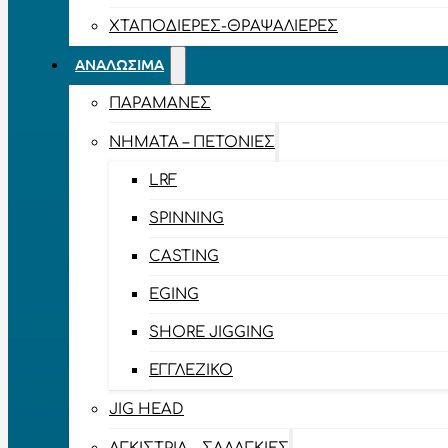
ΧΤΑΠΟΔΙΈΡΕΣ-ΘΡΑΨΑΛΙΈΡΕΣ
ΑΝΑΛΏΣΙΜΑ
ΠΑΡΑΜΆΝΕΣ
ΝΉΜΑΤΑ – ΠΕΤΟΝΙΈΣ
LRF
SPINNING
CASTING
EGING
SHORE JIGGING
ΕΓΓΛΈΖΙΚΟ
JIG HEAD