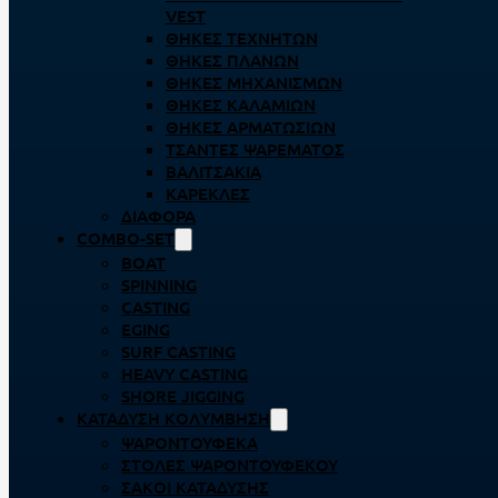
VEST
ΘΉΚΕΣ ΤΕΧΝΗΤΏΝ
ΘΉΚΕΣ ΠΛΆΝΩΝ
ΘΉΚΕΣ ΜΗΧΑΝΙΣΜΏΝ
ΘΉΚΕΣ ΚΑΛΑΜΙΏΝ
ΘΉΚΕΣ ΑΡΜΑΤΩΣΙΏΝ
ΤΣΆΝΤΕΣ ΨΑΡΈΜΑΤΟΣ
ΒΑΛΙΤΣΆΚΙΑ
ΚΑΡΈΚΛΕΣ
ΔΙΆΦΟΡΑ
COMBO-SET
BOAT
SPINNING
CASTING
EGING
SURF CASTING
HEAVY CASTING
SHORE JIGGING
ΚΑΤΆΔΥΣΗ ΚΟΛΎΜΒΗΣΗ
ΨΑΡΟΝΤΟΎΦΕΚΑ
ΣΤΟΛΈΣ ΨΑΡΟΝΤΟΎΦΕΚΟΥ
ΣΆΚΟΙ ΚΑΤΆΔΥΣΗΣ