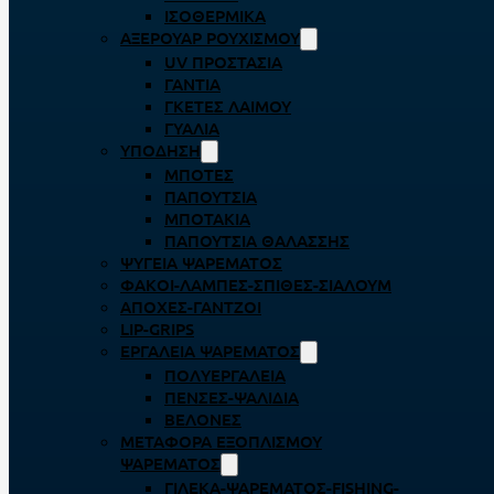
ΙΣΟΘΕΡΜΙΚΆ
ΑΞΕΡΟΥΆΡ ΡΟΥΧΙΣΜΟΎ
UV ΠΡΟΣΤΑΣΊΑ
ΓΆΝΤΙΑ
ΓΚΈΤΕΣ ΛΑΊΜΟΥ
ΓΥΑΛΙΆ
ΥΠΌΔΗΣΗ
ΜΠΌΤΕΣ
ΠΑΠΟΎΤΣΙΑ
ΜΠΟΤΆΚΙΑ
ΠΑΠΟΎΤΣΙΑ ΘΑΛΆΣΣΗΣ
ΨΥΓΕΊΑ ΨΑΡΈΜΑΤΟΣ
ΦΑΚΟΊ-ΛΆΜΠΕΣ-ΣΠΊΘΕΣ-ΣΊΑΛΟΥΜ
ΑΠΌΧΕΣ-ΓΆΝΤΖΟΙ
LIP-GRIPS
EΡΓΑΛΕΊΑ ΨΑΡΈΜΑΤΟΣ
ΠΟΛΥΕΡΓΑΛΕΊΑ
ΠΈΝΣΕΣ-ΨΑΛΊΔΙΑ
ΒΕΛΌΝΕΣ
ΜΕΤΑΦΟΡΆ ΕΞΟΠΛΙΣΜΟΎ
ΨΑΡΈΜΑΤΟΣ
ΓΙΛΈΚΑ-ΨΑΡΈΜΑΤΟΣ-FISHING-