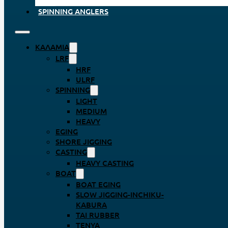
SPINNING ANGLERS
ΚΑΛΆΜΙΑ
LRF
HRF
ULRF
SPINNING
LIGHT
MEDIUM
HEAVY
EGING
SHORE JIGGING
CASTING
HEAVY CASTING
BOAT
BOAT EGING
SLOW JIGGING-INCHIKU-
KABURA
TAI RUBBER
TENYA