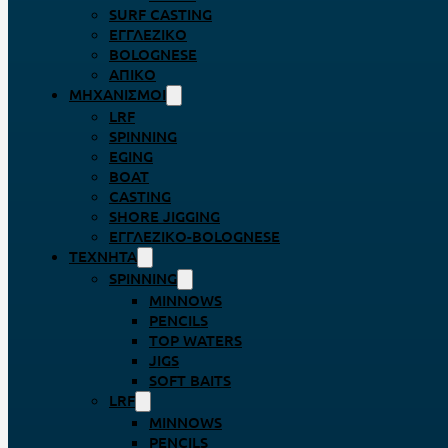
SURF CASTING
ΕΓΓΛΈΖΙΚΟ
BOLOGNESE
ΑΠΊΚΟ
ΜΗΧΑΝΙΣΜΟΊ
LRF
SPINNING
EGING
BOAT
CASTING
SHORE JIGGING
ΕΓΓΛΈΖΙΚΟ-BOLOGNESE
ΤΕΧΝΗΤΆ
SPINNING
MINNOWS
PENCILS
TOP WATERS
JIGS
SOFT BAITS
LRF
MINNOWS
PENCILS