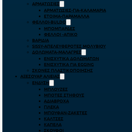
ΑΡΜΑΤΩΣΙΈΣ
ΑΡΜΑΤΩΣΙΈΣ-ΓΙΑ-ΚΑΛΑΜΆΡΙΑ
ΈΤΟΙΜΑ-ΠΑΡΆΜΑΛΛΑ
ΦΕΛΛΟΊ-BULDO
ΜΠΟΜΠΆΡΔΕΣ
ΦΕΛΛΟΊ -ΑΠΊΚΟ
ΒΑΡΊΔΙΑ
SISSY-ΑΠΕΛΕΥΘΕΡΟΤΈΣ ΜΟΛΥΒΙΟΎ
ΔΟΛΏΜΑΤΑ-ΜΑΛΆΓΡΕΣ
ΕΝΙΣΧΥΤΙΚΆ ΔΟΛΩΜΆΤΩΝ
ΕΝΙΣΧΥΤΙΚΆ ΓΙΑ EGGING
ΣΚΌΝΕΣ ΠΛΑΣΤΙΚΟΠΟΊΗΣΗΣ
ΑΞΕΣΟΥΆΡ ΑΛΙΕΊΑΣ
ΈΝΔΥΣΗ
ΜΠΛΟΎΖΕΣ
ΜΠΌΤΕΣ ΣΤΉΘΟΥΣ
ΑΔΙΆΒΡΟΧΑ
ΓΙΛΈΚΑ
ΜΠΟΥΦΆΝ-ΖΑΚΈΤΕΣ
ΚΆΛΤΣΕΣ
ΚΑΠΈΛΑ
ΣΚΟΎΦΟΙ