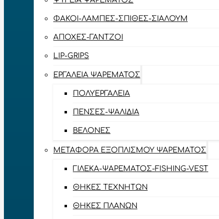
ΨΥΓΕΊΑ ΨΑΡΈΜΑΤΟΣ
ΦΑΚΟΊ-ΛΆΜΠΕΣ-ΣΠΊΘΕΣ-ΣΊΑΛΟΥΜ
ΑΠΌΧΕΣ-ΓΆΝΤΖΟΙ
LIP-GRIPS
EΡΓΑΛΕΊΑ ΨΑΡΈΜΑΤΟΣ
ΠΟΛΥΕΡΓΑΛΕΊΑ
ΠΈΝΣΕΣ-ΨΑΛΊΔΙΑ
ΒΕΛΌΝΕΣ
ΜΕΤΑΦΟΡΆ ΕΞΟΠΛΙΣΜΟΎ ΨΑΡΈΜΑΤΟΣ
ΓΙΛΈΚΑ-ΨΑΡΈΜΑΤΟΣ-FISHING-VEST
ΘΉΚΕΣ ΤΕΧΝΗΤΏΝ
ΘΉΚΕΣ ΠΛΆΝΩΝ