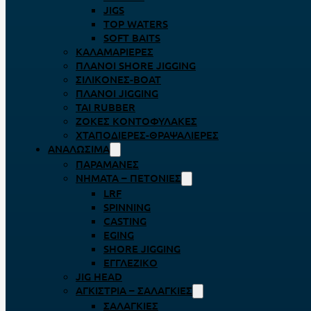
JIGS
TOP WATERS
SOFT BAITS
ΚΑΛΑΜΑΡΙΈΡΕΣ
ΠΛΆΝΟΙ SHORE JIGGING
ΣΙΛΙΚΌΝΕΣ-BOAT
ΠΛΆΝΟΙ JIGGING
TAI RUBBER
ΖΌΚΕΣ ΚΟΝΤΟΦΎΛΑΚΕΣ
ΧΤΑΠΟΔΙΈΡΕΣ-ΘΡΑΨΑΛΙΈΡΕΣ
ΑΝΑΛΏΣΙΜΑ
ΠΑΡΑΜΆΝΕΣ
ΝΉΜΑΤΑ – ΠΕΤΟΝΙΈΣ
LRF
SPINNING
CASTING
EGING
SHORE JIGGING
ΕΓΓΛΈΖΙΚΟ
JIG HEAD
ΑΓΚΊΣΤΡΙΑ – ΣΑΛΑΓΚΙΈΣ
ΣΑΛΑΓΚΙΈΣ