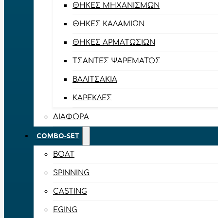
ΘΉΚΕΣ ΜΗΧΑΝΙΣΜΏΝ
ΘΉΚΕΣ ΚΑΛΑΜΙΏΝ
ΘΉΚΕΣ ΑΡΜΑΤΩΣΙΏΝ
ΤΣΆΝΤΕΣ ΨΑΡΈΜΑΤΟΣ
ΒΑΛΙΤΣΆΚΙΑ
ΚΑΡΈΚΛΕΣ
ΔΙΆΦΟΡΑ
COMBO-SET
BOAT
SPINNING
CASTING
EGING