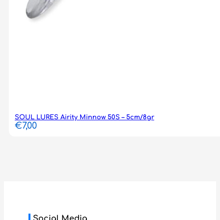
SOUL LURES Airity Minnow 50S – 5cm/8gr
€
7,00
Social Media