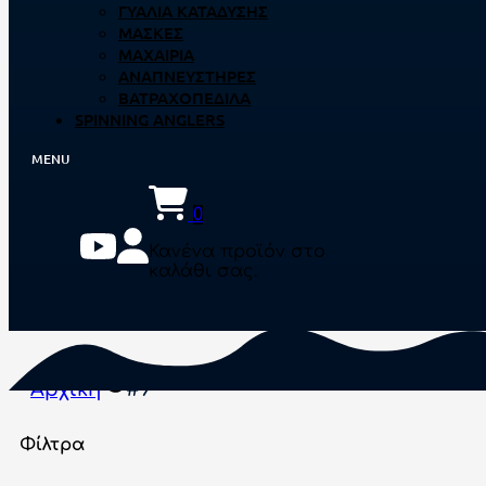
ΓΥΑΛΙΆ ΚΑΤΆΔΥΣΗΣ
ΜΆΣΚΕΣ
ΜΑΧΑΊΡΙΑ
ΑΝΑΠΝΕΥΣΤΉΡΕΣ
ΒΑΤΡΑΧΟΠΈΔΙΛΑ
SPINNING ANGLERS
0
Κανένα προϊόν στο
καλάθι σας.
Αρχική
#9
Φίλτρα