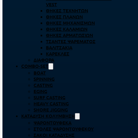
VEST
ΘΉΚΕΣ ΤΕΧΝΗΤΏΝ
ΘΉΚΕΣ ΠΛΆΝΩΝ
ΘΉΚΕΣ ΜΗΧΑΝΙΣΜΏΝ
ΘΉΚΕΣ ΚΑΛΑΜΙΏΝ
ΘΉΚΕΣ ΑΡΜΑΤΩΣΙΏΝ
ΤΣΆΝΤΕΣ ΨΑΡΈΜΑΤΟΣ
ΒΑΛΙΤΣΆΚΙΑ
ΚΑΡΈΚΛΕΣ
ΔΙΆΦΟΡΑ
COMBO-SET
BOAT
SPINNING
CASTING
EGING
SURF CASTING
HEAVY CASTING
SHORE JIGGING
ΚΑΤΆΔΥΣΗ ΚΟΛΎΜΒΗΣΗ
ΨΑΡΟΝΤΟΎΦΕΚΑ
ΣΤΟΛΈΣ ΨΑΡΟΝΤΟΎΦΕΚΟΥ
ΣΆΚΟΙ ΚΑΤΆΔΥΣΗΣ