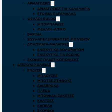
ΑΡΜΑΤΩΣΙΈΣ
ΑΡΜΑΤΩΣΙΈΣ-ΓΙΑ-ΚΑΛΑΜΆΡΙΑ
ΈΤΟΙΜΑ-ΠΑΡΆΜΑΛΛΑ
ΦΕΛΛΟΊ-BULDO
ΜΠΟΜΠΆΡΔΕΣ
ΦΕΛΛΟΊ -ΑΠΊΚΟ
ΒΑΡΊΔΙΑ
SISSY-ΑΠΕΛΕΥΘΕΡΟΤΈΣ ΜΟΛΥΒΙΟΎ
ΔΟΛΏΜΑΤΑ-ΜΑΛΆΓΡΕΣ
ΕΝΙΣΧΥΤΙΚΆ ΔΟΛΩΜΆΤΩΝ
ΕΝΙΣΧΥΤΙΚΆ ΓΙΑ EGGING
ΣΚΌΝΕΣ ΠΛΑΣΤΙΚΟΠΟΊΗΣΗΣ
ΑΞΕΣΟΥΆΡ ΑΛΙΕΊΑΣ
ΈΝΔΥΣΗ
ΜΠΛΟΎΖΕΣ
ΜΠΌΤΕΣ ΣΤΉΘΟΥΣ
ΑΔΙΆΒΡΟΧΑ
ΓΙΛΈΚΑ
ΜΠΟΥΦΆΝ-ΖΑΚΈΤΕΣ
ΚΆΛΤΣΕΣ
ΚΑΠΈΛΑ
ΣΚΟΎΦΟΙ