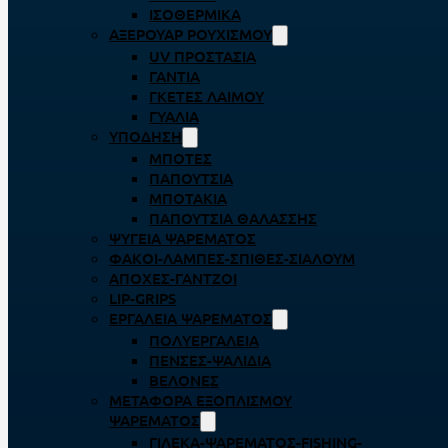
ΙΣΟΘΕΡΜΙΚΆ
ΑΞΕΡΟΥΆΡ ΡΟΥΧΙΣΜΟΎ
UV ΠΡΟΣΤΑΣΊΑ
ΓΆΝΤΙΑ
ΓΚΈΤΕΣ ΛΑΊΜΟΥ
ΓΥΑΛΙΆ
ΥΠΌΔΗΣΗ
ΜΠΌΤΕΣ
ΠΑΠΟΎΤΣΙΑ
ΜΠΟΤΆΚΙΑ
ΠΑΠΟΎΤΣΙΑ ΘΑΛΆΣΣΗΣ
ΨΥΓΕΊΑ ΨΑΡΈΜΑΤΟΣ
ΦΑΚΟΊ-ΛΆΜΠΕΣ-ΣΠΊΘΕΣ-ΣΊΑΛΟΥΜ
ΑΠΌΧΕΣ-ΓΆΝΤΖΟΙ
LIP-GRIPS
EΡΓΑΛΕΊΑ ΨΑΡΈΜΑΤΟΣ
ΠΟΛΥΕΡΓΑΛΕΊΑ
ΠΈΝΣΕΣ-ΨΑΛΊΔΙΑ
ΒΕΛΌΝΕΣ
ΜΕΤΑΦΟΡΆ ΕΞΟΠΛΙΣΜΟΎ
ΨΑΡΈΜΑΤΟΣ
ΓΙΛΈΚΑ-ΨΑΡΈΜΑΤΟΣ-FISHING-