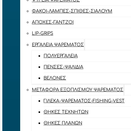
ΨΥΓΕΊΑ ΨΑΡΈΜΑΤΟΣ
ΦΑΚΟΊ-ΛΆΜΠΕΣ-ΣΠΊΘΕΣ-ΣΊΑΛΟΥΜ
ΑΠΌΧΕΣ-ΓΆΝΤΖΟΙ
LIP-GRIPS
EΡΓΑΛΕΊΑ ΨΑΡΈΜΑΤΟΣ
ΠΟΛΥΕΡΓΑΛΕΊΑ
ΠΈΝΣΕΣ-ΨΑΛΊΔΙΑ
ΒΕΛΌΝΕΣ
ΜΕΤΑΦΟΡΆ ΕΞΟΠΛΙΣΜΟΎ ΨΑΡΈΜΑΤΟΣ
ΓΙΛΈΚΑ-ΨΑΡΈΜΑΤΟΣ-FISHING-VEST
ΘΉΚΕΣ ΤΕΧΝΗΤΏΝ
ΘΉΚΕΣ ΠΛΆΝΩΝ