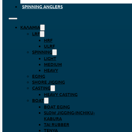
SPINNING ANGLERS
ΚΑΛΆΜΙΑ
LRF
HRF
ULRF
SPINNING
LIGHT
MEDIUM
HEAVY
EGING
SHORE JIGGING
CASTING
HEAVY CASTING
BOAT
BOAT EGING
SLOW JIGGING-INCHIKU-
KABURA
TAI RUBBER
TENYA