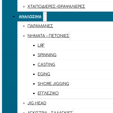
ΧΤΑΠΟΔΙΈΡΕΣ-ΘΡΑΨΑΛΙΈΡΕΣ
ΑΝΑΛΏΣΙΜΑ
ΠΑΡΑΜΆΝΕΣ
ΝΉΜΑΤΑ – ΠΕΤΟΝΙΈΣ
LRF
SPINNING
CASTING
EGING
SHORE JIGGING
ΕΓΓΛΈΖΙΚΟ
JIG HEAD