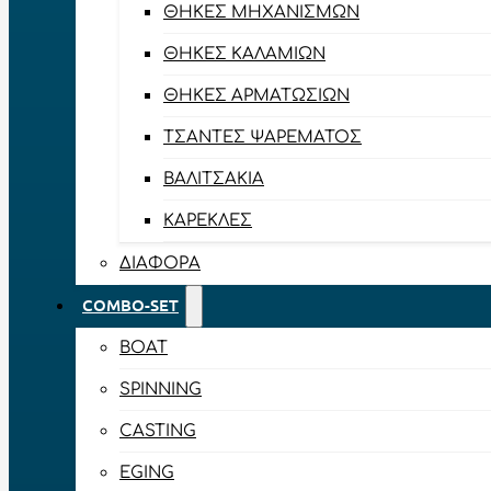
ΘΉΚΕΣ ΜΗΧΑΝΙΣΜΏΝ
ΘΉΚΕΣ ΚΑΛΑΜΙΏΝ
ΘΉΚΕΣ ΑΡΜΑΤΩΣΙΏΝ
ΤΣΆΝΤΕΣ ΨΑΡΈΜΑΤΟΣ
ΒΑΛΙΤΣΆΚΙΑ
ΚΑΡΈΚΛΕΣ
ΔΙΆΦΟΡΑ
COMBO-SET
BOAT
SPINNING
CASTING
EGING