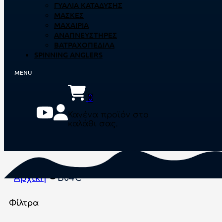
ΓΥΑΛΙΆ ΚΑΤΆΔΥΣΗΣ
ΜΆΣΚΕΣ
ΜΑΧΑΊΡΙΑ
ΑΝΑΠΝΕΥΣΤΉΡΕΣ
ΒΑΤΡΑΧΟΠΈΔΙΛΑ
SPINNING ANGLERS
0
Κανένα προϊόν στο
καλάθι σας.
Αρχική
B04C
Φίλτρα