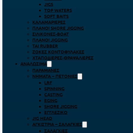
JIGS
TOP WATERS
SOFT BAITS
ΚΑΛΑΜΑΡΙΈΡΕΣ
ΠΛΆΝΟΙ SHORE JIGGING
ΣΙΛΙΚΌΝΕΣ-BOAT
ΠΛΆΝΟΙ JIGGING
TAI RUBBER
ΖΌΚΕΣ ΚΟΝΤΟΦΎΛΑΚΕΣ
ΧΤΑΠΟΔΙΈΡΕΣ-ΘΡΑΨΑΛΙΈΡΕΣ
ΑΝΑΛΏΣΙΜΑ
ΠΑΡΑΜΆΝΕΣ
ΝΉΜΑΤΑ – ΠΕΤΟΝΙΈΣ
LRF
SPINNING
CASTING
EGING
SHORE JIGGING
ΕΓΓΛΈΖΙΚΟ
JIG HEAD
ΑΓΚΊΣΤΡΙΑ – ΣΑΛΑΓΚΙΈΣ
ΣΑΛΑΓΚΙΈΣ