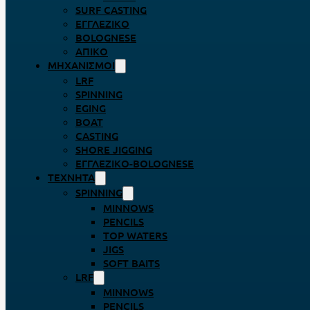
SURF CASTING
ΕΓΓΛΈΖΙΚΟ
BOLOGNESE
ΑΠΊΚΟ
ΜΗΧΑΝΙΣΜΟΊ
LRF
SPINNING
EGING
BOAT
CASTING
SHORE JIGGING
ΕΓΓΛΈΖΙΚΟ-BOLOGNESE
ΤΕΧΝΗΤΆ
SPINNING
MINNOWS
PENCILS
TOP WATERS
JIGS
SOFT BAITS
LRF
MINNOWS
PENCILS