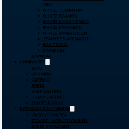
VEST
ΘΉΚΕΣ ΤΕΧΝΗΤΏΝ
ΘΉΚΕΣ ΠΛΆΝΩΝ
ΘΉΚΕΣ ΜΗΧΑΝΙΣΜΏΝ
ΘΉΚΕΣ ΚΑΛΑΜΙΏΝ
ΘΉΚΕΣ ΑΡΜΑΤΩΣΙΏΝ
ΤΣΆΝΤΕΣ ΨΑΡΈΜΑΤΟΣ
ΒΑΛΙΤΣΆΚΙΑ
ΚΑΡΈΚΛΕΣ
ΔΙΆΦΟΡΑ
COMBO-SET
BOAT
SPINNING
CASTING
EGING
SURF CASTING
HEAVY CASTING
SHORE JIGGING
ΚΑΤΆΔΥΣΗ ΚΟΛΎΜΒΗΣΗ
ΨΑΡΟΝΤΟΎΦΕΚΑ
ΣΤΟΛΈΣ ΨΑΡΟΝΤΟΎΦΕΚΟΥ
ΣΆΚΟΙ ΚΑΤΆΔΥΣΗΣ