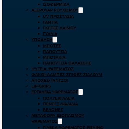
ΙΣΟΘΕΡΜΙΚΆ
ΑΞΕΡΟΥΆΡ ΡΟΥΧΙΣΜΟΎ
UV ΠΡΟΣΤΑΣΊΑ
ΓΆΝΤΙΑ
ΓΚΈΤΕΣ ΛΑΊΜΟΥ
ΓΥΑΛΙΆ
ΥΠΌΔΗΣΗ
ΜΠΌΤΕΣ
ΠΑΠΟΎΤΣΙΑ
ΜΠΟΤΆΚΙΑ
ΠΑΠΟΎΤΣΙΑ ΘΑΛΆΣΣΗΣ
ΨΥΓΕΊΑ ΨΑΡΈΜΑΤΟΣ
ΦΑΚΟΊ-ΛΆΜΠΕΣ-ΣΠΊΘΕΣ-ΣΊΑΛΟΥΜ
ΑΠΌΧΕΣ-ΓΆΝΤΖΟΙ
LIP-GRIPS
EΡΓΑΛΕΊΑ ΨΑΡΈΜΑΤΟΣ
ΠΟΛΥΕΡΓΑΛΕΊΑ
ΠΈΝΣΕΣ-ΨΑΛΊΔΙΑ
ΒΕΛΌΝΕΣ
ΜΕΤΑΦΟΡΆ ΕΞΟΠΛΙΣΜΟΎ
ΨΑΡΈΜΑΤΟΣ
ΓΙΛΈΚΑ-ΨΑΡΈΜΑΤΟΣ-FISHING-