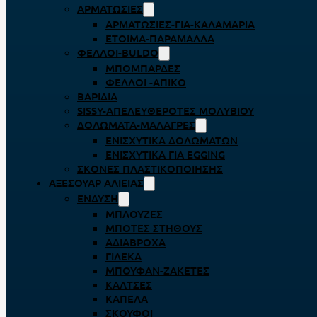
ΑΡΜΑΤΩΣΙΈΣ
ΑΡΜΑΤΩΣΙΈΣ-ΓΙΑ-ΚΑΛΑΜΆΡΙΑ
ΈΤΟΙΜΑ-ΠΑΡΆΜΑΛΛΑ
ΦΕΛΛΟΊ-BULDO
ΜΠΟΜΠΆΡΔΕΣ
ΦΕΛΛΟΊ -ΑΠΊΚΟ
ΒΑΡΊΔΙΑ
SISSY-ΑΠΕΛΕΥΘΕΡΟΤΈΣ ΜΟΛΥΒΙΟΎ
ΔΟΛΏΜΑΤΑ-ΜΑΛΆΓΡΕΣ
ΕΝΙΣΧΥΤΙΚΆ ΔΟΛΩΜΆΤΩΝ
ΕΝΙΣΧΥΤΙΚΆ ΓΙΑ EGGING
ΣΚΌΝΕΣ ΠΛΑΣΤΙΚΟΠΟΊΗΣΗΣ
ΑΞΕΣΟΥΆΡ ΑΛΙΕΊΑΣ
ΈΝΔΥΣΗ
ΜΠΛΟΎΖΕΣ
ΜΠΌΤΕΣ ΣΤΉΘΟΥΣ
ΑΔΙΆΒΡΟΧΑ
ΓΙΛΈΚΑ
ΜΠΟΥΦΆΝ-ΖΑΚΈΤΕΣ
ΚΆΛΤΣΕΣ
ΚΑΠΈΛΑ
ΣΚΟΎΦΟΙ