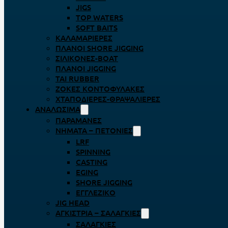
JIGS
TOP WATERS
SOFT BAITS
ΚΑΛΑΜΑΡΙΈΡΕΣ
ΠΛΆΝΟΙ SHORE JIGGING
ΣΙΛΙΚΌΝΕΣ-BOAT
ΠΛΆΝΟΙ JIGGING
TAI RUBBER
ΖΌΚΕΣ ΚΟΝΤΟΦΎΛΑΚΕΣ
ΧΤΑΠΟΔΙΈΡΕΣ-ΘΡΑΨΑΛΙΈΡΕΣ
ΑΝΑΛΏΣΙΜΑ
ΠΑΡΑΜΆΝΕΣ
ΝΉΜΑΤΑ – ΠΕΤΟΝΙΈΣ
LRF
SPINNING
CASTING
EGING
SHORE JIGGING
ΕΓΓΛΈΖΙΚΟ
JIG HEAD
ΑΓΚΊΣΤΡΙΑ – ΣΑΛΑΓΚΙΈΣ
ΣΑΛΑΓΚΙΈΣ