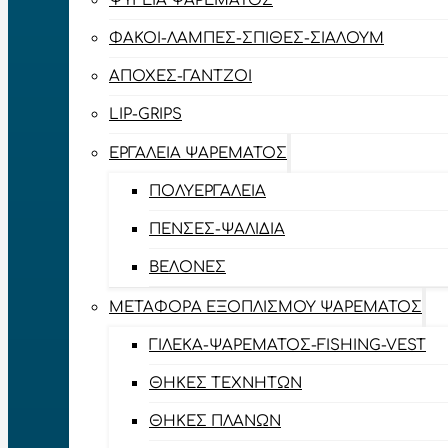
ΨΥΓΕΊΑ ΨΑΡΈΜΑΤΟΣ
ΦΑΚΟΊ-ΛΆΜΠΕΣ-ΣΠΊΘΕΣ-ΣΊΑΛΟΥΜ
ΑΠΌΧΕΣ-ΓΆΝΤΖΟΙ
LIP-GRIPS
EΡΓΑΛΕΊΑ ΨΑΡΈΜΑΤΟΣ
ΠΟΛΥΕΡΓΑΛΕΊΑ
ΠΈΝΣΕΣ-ΨΑΛΊΔΙΑ
ΒΕΛΌΝΕΣ
ΜΕΤΑΦΟΡΆ ΕΞΟΠΛΙΣΜΟΎ ΨΑΡΈΜΑΤΟΣ
ΓΙΛΈΚΑ-ΨΑΡΈΜΑΤΟΣ-FISHING-VEST
ΘΉΚΕΣ ΤΕΧΝΗΤΏΝ
ΘΉΚΕΣ ΠΛΆΝΩΝ