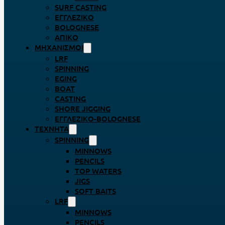
SURF CASTING
ΕΓΓΛΈΖΙΚΟ
BOLOGNESE
ΑΠΊΚΟ
ΜΗΧΑΝΙΣΜΟΊ
LRF
SPINNING
EGING
BOAT
CASTING
SHORE JIGGING
ΕΓΓΛΈΖΙΚΟ-BOLOGNESE
ΤΕΧΝΗΤΆ
SPINNING
MINNOWS
PENCILS
TOP WATERS
JIGS
SOFT BAITS
LRF
MINNOWS
PENCILS