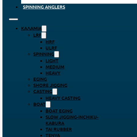
SPINNING ANGLERS
ΚΑΛΆΜΙΑ
LRF
HRF
ULRF
SPINNING
LIGHT
MEDIUM
HEAVY
EGING
SHORE JIGGING
CASTING
HEAVY CASTING
BOAT
BOAT EGING
SLOW JIGGING-INCHIKU-
KABURA
TAI RUBBER
TENYA