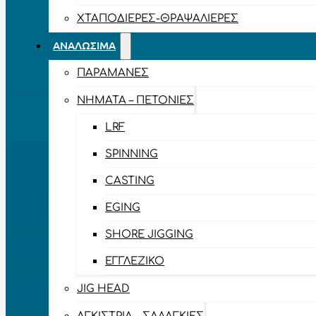
ΧΤΑΠΟΔΙΈΡΕΣ-ΘΡΑΨΑΛΙΈΡΕΣ
ΑΝΑΛΏΣΙΜΑ
ΠΑΡΑΜΆΝΕΣ
ΝΉΜΑΤΑ – ΠΕΤΟΝΙΈΣ
LRF
SPINNING
CASTING
EGING
SHORE JIGGING
ΕΓΓΛΈΖΙΚΟ
JIG HEAD