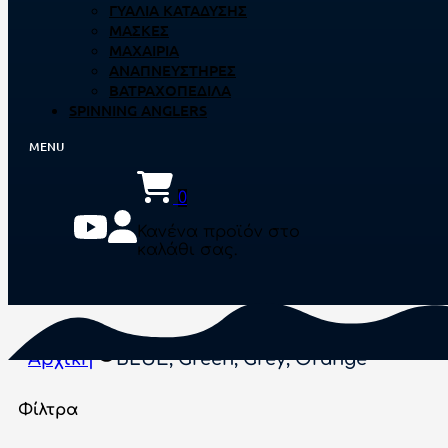
ΓΥΑΛΙΆ ΚΑΤΆΔΥΣΗΣ
ΜΆΣΚΕΣ
ΜΑΧΑΊΡΙΑ
ΑΝΑΠΝΕΥΣΤΉΡΕΣ
ΒΑΤΡΑΧΟΠΈΔΙΛΑ
SPINNING ANGLERS
0
Κανένα προϊόν στο
καλάθι σας.
Αρχική
BLUE, Green, Grey, Orange
Φίλτρα