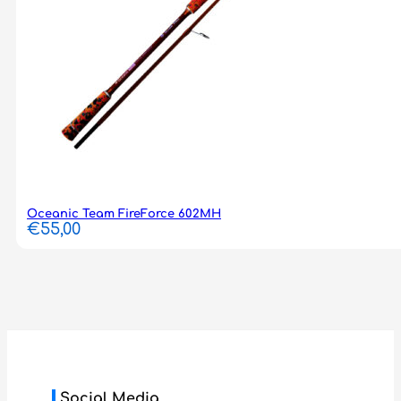
Oceanic Team FireForce 602MH
€
55,00
Social Media