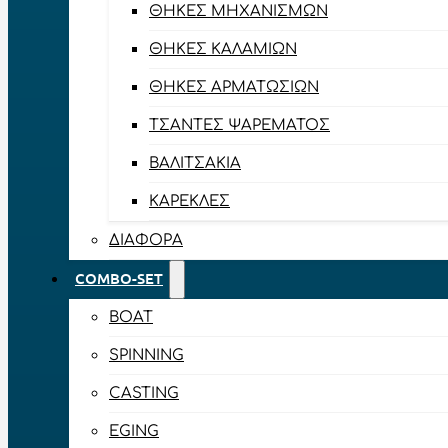
ΘΉΚΕΣ ΜΗΧΑΝΙΣΜΏΝ
ΘΉΚΕΣ ΚΑΛΑΜΙΏΝ
ΘΉΚΕΣ ΑΡΜΑΤΩΣΙΏΝ
ΤΣΆΝΤΕΣ ΨΑΡΈΜΑΤΟΣ
ΒΑΛΙΤΣΆΚΙΑ
ΚΑΡΈΚΛΕΣ
ΔΙΆΦΟΡΑ
COMBO-SET
BOAT
SPINNING
CASTING
EGING