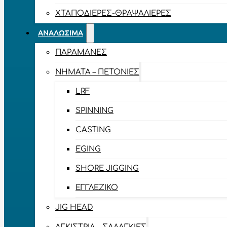
ΧΤΑΠΟΔΙΈΡΕΣ-ΘΡΑΨΑΛΙΈΡΕΣ
ΑΝΑΛΏΣΙΜΑ
ΠΑΡΑΜΆΝΕΣ
ΝΉΜΑΤΑ – ΠΕΤΟΝΙΈΣ
LRF
SPINNING
CASTING
EGING
SHORE JIGGING
ΕΓΓΛΈΖΙΚΟ
JIG HEAD