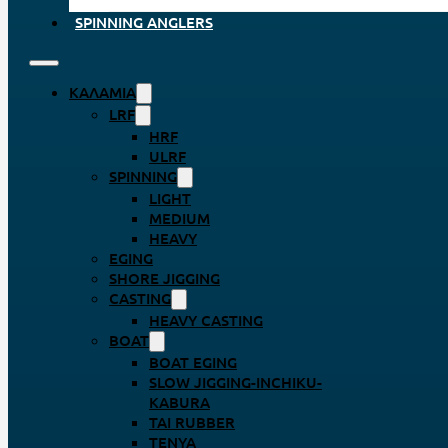
SPINNING ANGLERS
ΚΑΛΆΜΙΑ
LRF
HRF
ULRF
SPINNING
LIGHT
MEDIUM
HEAVY
EGING
SHORE JIGGING
CASTING
HEAVY CASTING
BOAT
BOAT EGING
SLOW JIGGING-INCHIKU-
KABURA
TAI RUBBER
TENYA