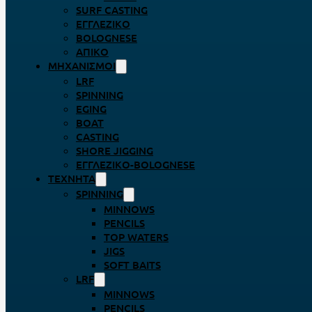
SURF CASTING
ΕΓΓΛΈΖΙΚΟ
BOLOGNESE
ΑΠΊΚΟ
ΜΗΧΑΝΙΣΜΟΊ
LRF
SPINNING
EGING
BOAT
CASTING
SHORE JIGGING
ΕΓΓΛΈΖΙΚΟ-BOLOGNESE
ΤΕΧΝΗΤΆ
SPINNING
MINNOWS
PENCILS
TOP WATERS
JIGS
SOFT BAITS
LRF
MINNOWS
PENCILS