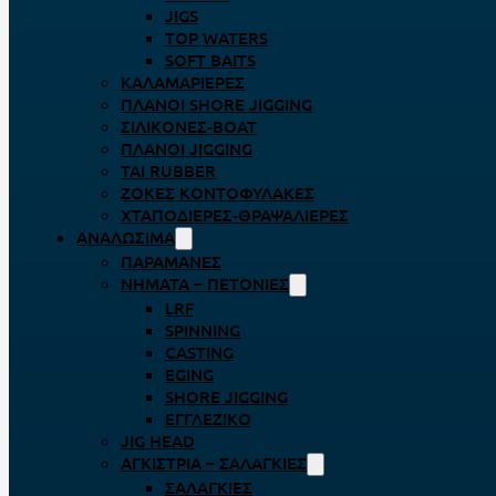
JIGS
TOP WATERS
SOFT BAITS
ΚΑΛΑΜΑΡΙΈΡΕΣ
ΠΛΆΝΟΙ SHORE JIGGING
ΣΙΛΙΚΌΝΕΣ-BOAT
ΠΛΆΝΟΙ JIGGING
TAI RUBBER
ΖΌΚΕΣ ΚΟΝΤΟΦΎΛΑΚΕΣ
ΧΤΑΠΟΔΙΈΡΕΣ-ΘΡΑΨΑΛΙΈΡΕΣ
ΑΝΑΛΏΣΙΜΑ
ΠΑΡΑΜΆΝΕΣ
ΝΉΜΑΤΑ – ΠΕΤΟΝΙΈΣ
LRF
SPINNING
CASTING
EGING
SHORE JIGGING
ΕΓΓΛΈΖΙΚΟ
JIG HEAD
ΑΓΚΊΣΤΡΙΑ – ΣΑΛΑΓΚΙΈΣ
ΣΑΛΑΓΚΙΈΣ