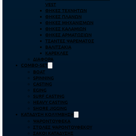
VEST
ΘΉΚΕΣ ΤΕΧΝΗΤΏΝ
ΘΉΚΕΣ ΠΛΆΝΩΝ
ΘΉΚΕΣ ΜΗΧΑΝΙΣΜΏΝ
ΘΉΚΕΣ ΚΑΛΑΜΙΏΝ
ΘΉΚΕΣ ΑΡΜΑΤΩΣΙΏΝ
ΤΣΆΝΤΕΣ ΨΑΡΈΜΑΤΟΣ
ΒΑΛΙΤΣΆΚΙΑ
ΚΑΡΈΚΛΕΣ
ΔΙΆΦΟΡΑ
COMBO-SET
BOAT
SPINNING
CASTING
EGING
SURF CASTING
HEAVY CASTING
SHORE JIGGING
ΚΑΤΆΔΥΣΗ ΚΟΛΎΜΒΗΣΗ
ΨΑΡΟΝΤΟΎΦΕΚΑ
ΣΤΟΛΈΣ ΨΑΡΟΝΤΟΎΦΕΚΟΥ
ΣΆΚΟΙ ΚΑΤΆΔΥΣΗΣ