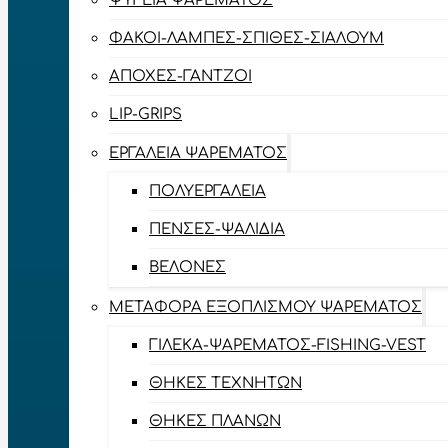
ΨΥΓΕΊΑ ΨΑΡΈΜΑΤΟΣ
ΦΑΚΟΊ-ΛΆΜΠΕΣ-ΣΠΊΘΕΣ-ΣΊΑΛΟΥΜ
ΑΠΌΧΕΣ-ΓΆΝΤΖΟΙ
LIP-GRIPS
EΡΓΑΛΕΊΑ ΨΑΡΈΜΑΤΟΣ
ΠΟΛΥΕΡΓΑΛΕΊΑ
ΠΈΝΣΕΣ-ΨΑΛΊΔΙΑ
ΒΕΛΌΝΕΣ
ΜΕΤΑΦΟΡΆ ΕΞΟΠΛΙΣΜΟΎ ΨΑΡΈΜΑΤΟΣ
ΓΙΛΈΚΑ-ΨΑΡΈΜΑΤΟΣ-FISHING-VEST
ΘΉΚΕΣ ΤΕΧΝΗΤΏΝ
ΘΉΚΕΣ ΠΛΆΝΩΝ