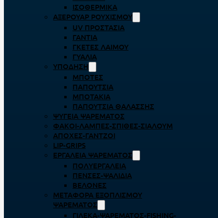
ΙΣΟΘΕΡΜΙΚΆ
ΑΞΕΡΟΥΆΡ ΡΟΥΧΙΣΜΟΎ
UV ΠΡΟΣΤΑΣΊΑ
ΓΆΝΤΙΑ
ΓΚΈΤΕΣ ΛΑΊΜΟΥ
ΓΥΑΛΙΆ
ΥΠΌΔΗΣΗ
ΜΠΌΤΕΣ
ΠΑΠΟΎΤΣΙΑ
ΜΠΟΤΆΚΙΑ
ΠΑΠΟΎΤΣΙΑ ΘΑΛΆΣΣΗΣ
ΨΥΓΕΊΑ ΨΑΡΈΜΑΤΟΣ
ΦΑΚΟΊ-ΛΆΜΠΕΣ-ΣΠΊΘΕΣ-ΣΊΑΛΟΥΜ
ΑΠΌΧΕΣ-ΓΆΝΤΖΟΙ
LIP-GRIPS
EΡΓΑΛΕΊΑ ΨΑΡΈΜΑΤΟΣ
ΠΟΛΥΕΡΓΑΛΕΊΑ
ΠΈΝΣΕΣ-ΨΑΛΊΔΙΑ
ΒΕΛΌΝΕΣ
ΜΕΤΑΦΟΡΆ ΕΞΟΠΛΙΣΜΟΎ
ΨΑΡΈΜΑΤΟΣ
ΓΙΛΈΚΑ-ΨΑΡΈΜΑΤΟΣ-FISHING-