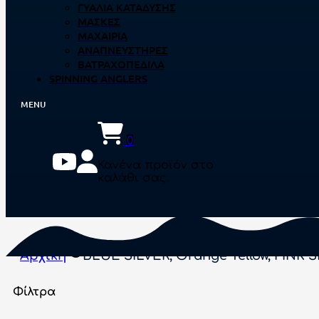
ΓΥΑΛΙΆ ΚΑΤΆΔΥΣΗΣ
ΜΆΣΚΕΣ
ΜΑΧΑΊΡΙΑ
ΑΝΑΠΝΕΥΣΤΉΡΕΣ
ΒΑΤΡΑΧΟΠΈΔΙΛΑ
SPINNING ANGLERS
0
Κανένα προϊόν στο
καλάθι σας.
Αρχική
BLUE SILVER, Orange Yellow, PINK S
Φίλτρα