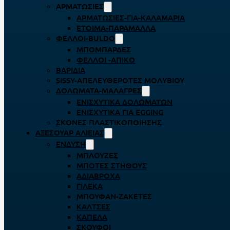
ΑΡΜΑΤΩΣΙΈΣ
ΑΡΜΑΤΩΣΙΈΣ-ΓΙΑ-ΚΑΛΑΜΆΡΙΑ
ΈΤΟΙΜΑ-ΠΑΡΆΜΑΛΛΑ
ΦΕΛΛΟΊ-BULDO
ΜΠΟΜΠΆΡΔΕΣ
ΦΕΛΛΟΊ -ΑΠΊΚΟ
ΒΑΡΊΔΙΑ
SISSY-ΑΠΕΛΕΥΘΕΡΟΤΈΣ ΜΟΛΥΒΙΟΎ
ΔΟΛΏΜΑΤΑ-ΜΑΛΆΓΡΕΣ
ΕΝΙΣΧΥΤΙΚΆ ΔΟΛΩΜΆΤΩΝ
ΕΝΙΣΧΥΤΙΚΆ ΓΙΑ EGGING
ΣΚΌΝΕΣ ΠΛΑΣΤΙΚΟΠΟΊΗΣΗΣ
ΑΞΕΣΟΥΆΡ ΑΛΙΕΊΑΣ
ΈΝΔΥΣΗ
ΜΠΛΟΎΖΕΣ
ΜΠΌΤΕΣ ΣΤΉΘΟΥΣ
ΑΔΙΆΒΡΟΧΑ
ΓΙΛΈΚΑ
ΜΠΟΥΦΆΝ-ΖΑΚΈΤΕΣ
ΚΆΛΤΣΕΣ
ΚΑΠΈΛΑ
ΣΚΟΎΦΟΙ