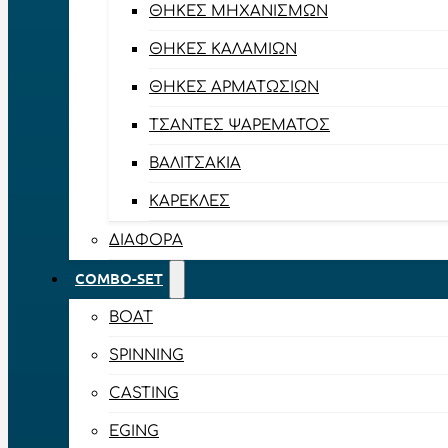
ΘΉΚΕΣ ΜΗΧΑΝΙΣΜΏΝ
ΘΉΚΕΣ ΚΑΛΑΜΙΏΝ
ΘΉΚΕΣ ΑΡΜΑΤΩΣΙΏΝ
ΤΣΆΝΤΕΣ ΨΑΡΈΜΑΤΟΣ
ΒΑΛΙΤΣΆΚΙΑ
ΚΑΡΈΚΛΕΣ
ΔΙΆΦΟΡΑ
COMBO-SET
BOAT
SPINNING
CASTING
EGING