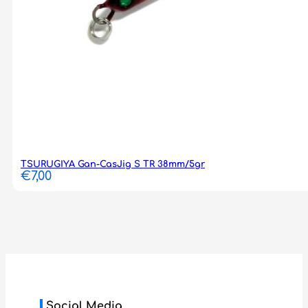
TSURUGIYA Gan-CasJig S TR 38mm/5gr
€
7,00
Social Media