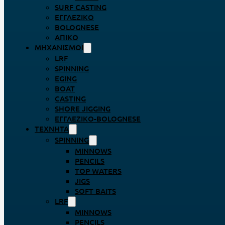
SURF CASTING
ΕΓΓΛΈΖΙΚΟ
BOLOGNESE
ΑΠΊΚΟ
ΜΗΧΑΝΙΣΜΟΊ
LRF
SPINNING
EGING
BOAT
CASTING
SHORE JIGGING
ΕΓΓΛΈΖΙΚΟ-BOLOGNESE
ΤΕΧΝΗΤΆ
SPINNING
MINNOWS
PENCILS
TOP WATERS
JIGS
SOFT BAITS
LRF
MINNOWS
PENCILS