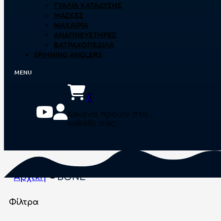
ΓΥΑΛΙΆ ΚΑΤΆΔΥΣΗΣ
ΜΆΣΚΕΣ
ΜΑΧΑΊΡΙΑ
ΑΝΑΠΝΕΥΣΤΉΡΕΣ
ΒΑΤΡΑΧΟΠΈΔΙΛΑ
SPINNING ANGLERS
0
Κανένα προϊόν στο
καλάθι σας.
Αρχική
BONE
Φίλτρα