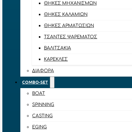
ΘΉΚΕΣ ΜΗΧΑΝΙΣΜΏΝ
ΘΉΚΕΣ ΚΑΛΑΜΙΏΝ
ΘΉΚΕΣ ΑΡΜΑΤΩΣΙΏΝ
ΤΣΆΝΤΕΣ ΨΑΡΈΜΑΤΟΣ
ΒΑΛΙΤΣΆΚΙΑ
ΚΑΡΈΚΛΕΣ
ΔΙΆΦΟΡΑ
COMBO-SET
BOAT
SPINNING
CASTING
EGING