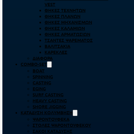
VEST
ΘΉΚΕΣ ΤΕΧΝΗΤΏΝ
ΘΉΚΕΣ ΠΛΆΝΩΝ
ΘΉΚΕΣ ΜΗΧΑΝΙΣΜΏΝ
ΘΉΚΕΣ ΚΑΛΑΜΙΏΝ
ΘΉΚΕΣ ΑΡΜΑΤΩΣΙΏΝ
ΤΣΆΝΤΕΣ ΨΑΡΈΜΑΤΟΣ
ΒΑΛΙΤΣΆΚΙΑ
ΚΑΡΈΚΛΕΣ
ΔΙΆΦΟΡΑ
COMBO-SET
BOAT
SPINNING
CASTING
EGING
SURF CASTING
HEAVY CASTING
SHORE JIGGING
ΚΑΤΆΔΥΣΗ ΚΟΛΎΜΒΗΣΗ
ΨΑΡΟΝΤΟΎΦΕΚΑ
ΣΤΟΛΈΣ ΨΑΡΟΝΤΟΎΦΕΚΟΥ
ΣΆΚΟΙ ΚΑΤΆΔΥΣΗΣ