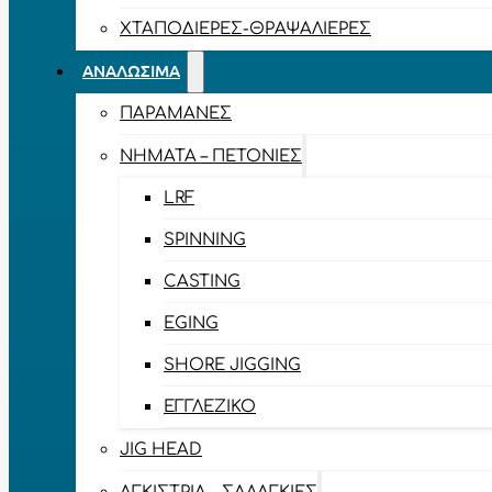
ΧΤΑΠΟΔΙΈΡΕΣ-ΘΡΑΨΑΛΙΈΡΕΣ
ΑΝΑΛΏΣΙΜΑ
ΠΑΡΑΜΆΝΕΣ
ΝΉΜΑΤΑ – ΠΕΤΟΝΙΈΣ
LRF
SPINNING
CASTING
EGING
SHORE JIGGING
ΕΓΓΛΈΖΙΚΟ
JIG HEAD