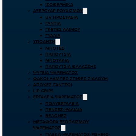
ΙΣΟΘΕΡΜΙΚΆ
ΑΞΕΡΟΥΆΡ ΡΟΥΧΙΣΜΟΎ
UV ΠΡΟΣΤΑΣΊΑ
ΓΆΝΤΙΑ
ΓΚΈΤΕΣ ΛΑΊΜΟΥ
ΓΥΑΛΙΆ
ΥΠΌΔΗΣΗ
ΜΠΌΤΕΣ
ΠΑΠΟΎΤΣΙΑ
ΜΠΟΤΆΚΙΑ
ΠΑΠΟΎΤΣΙΑ ΘΑΛΆΣΣΗΣ
ΨΥΓΕΊΑ ΨΑΡΈΜΑΤΟΣ
ΦΑΚΟΊ-ΛΆΜΠΕΣ-ΣΠΊΘΕΣ-ΣΊΑΛΟΥΜ
ΑΠΌΧΕΣ-ΓΆΝΤΖΟΙ
LIP-GRIPS
EΡΓΑΛΕΊΑ ΨΑΡΈΜΑΤΟΣ
ΠΟΛΥΕΡΓΑΛΕΊΑ
ΠΈΝΣΕΣ-ΨΑΛΊΔΙΑ
ΒΕΛΌΝΕΣ
ΜΕΤΑΦΟΡΆ ΕΞΟΠΛΙΣΜΟΎ
ΨΑΡΈΜΑΤΟΣ
ΓΙΛΈΚΑ-ΨΑΡΈΜΑΤΟΣ-FISHING-