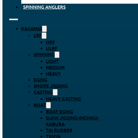
SPINNING ANGLERS
ΚΑΛΆΜΙΑ
LRF
HRF
ULRF
SPINNING
LIGHT
MEDIUM
HEAVY
EGING
SHORE JIGGING
CASTING
HEAVY CASTING
BOAT
BOAT EGING
SLOW JIGGING-INCHIKU-
KABURA
TAI RUBBER
TENYA