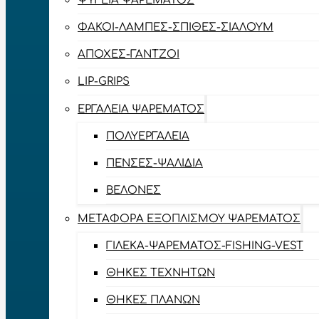
ΨΥΓΕΊΑ ΨΑΡΈΜΑΤΟΣ
ΦΑΚΟΊ-ΛΆΜΠΕΣ-ΣΠΊΘΕΣ-ΣΊΑΛΟΥΜ
ΑΠΌΧΕΣ-ΓΆΝΤΖΟΙ
LIP-GRIPS
EΡΓΑΛΕΊΑ ΨΑΡΈΜΑΤΟΣ
ΠΟΛΥΕΡΓΑΛΕΊΑ
ΠΈΝΣΕΣ-ΨΑΛΊΔΙΑ
ΒΕΛΌΝΕΣ
ΜΕΤΑΦΟΡΆ ΕΞΟΠΛΙΣΜΟΎ ΨΑΡΈΜΑΤΟΣ
ΓΙΛΈΚΑ-ΨΑΡΈΜΑΤΟΣ-FISHING-VEST
ΘΉΚΕΣ ΤΕΧΝΗΤΏΝ
ΘΉΚΕΣ ΠΛΆΝΩΝ