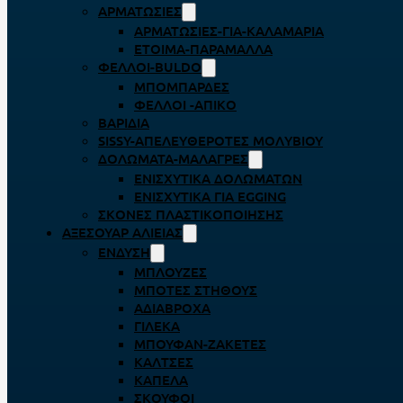
ΑΡΜΑΤΩΣΙΈΣ
ΑΡΜΑΤΩΣΙΈΣ-ΓΙΑ-ΚΑΛΑΜΆΡΙΑ
ΈΤΟΙΜΑ-ΠΑΡΆΜΑΛΛΑ
ΦΕΛΛΟΊ-BULDO
ΜΠΟΜΠΆΡΔΕΣ
ΦΕΛΛΟΊ -ΑΠΊΚΟ
ΒΑΡΊΔΙΑ
SISSY-ΑΠΕΛΕΥΘΕΡΟΤΈΣ ΜΟΛΥΒΙΟΎ
ΔΟΛΏΜΑΤΑ-ΜΑΛΆΓΡΕΣ
ΕΝΙΣΧΥΤΙΚΆ ΔΟΛΩΜΆΤΩΝ
ΕΝΙΣΧΥΤΙΚΆ ΓΙΑ EGGING
ΣΚΌΝΕΣ ΠΛΑΣΤΙΚΟΠΟΊΗΣΗΣ
ΑΞΕΣΟΥΆΡ ΑΛΙΕΊΑΣ
ΈΝΔΥΣΗ
ΜΠΛΟΎΖΕΣ
ΜΠΌΤΕΣ ΣΤΉΘΟΥΣ
ΑΔΙΆΒΡΟΧΑ
ΓΙΛΈΚΑ
ΜΠΟΥΦΆΝ-ΖΑΚΈΤΕΣ
ΚΆΛΤΣΕΣ
ΚΑΠΈΛΑ
ΣΚΟΎΦΟΙ