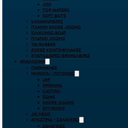
JIGS
TOP WATERS
SOFT BAITS
ΚΑΛΑΜΑΡΙΈΡΕΣ
ΠΛΆΝΟΙ SHORE JIGGING
ΣΙΛΙΚΌΝΕΣ-BOAT
ΠΛΆΝΟΙ JIGGING
TAI RUBBER
ΖΌΚΕΣ ΚΟΝΤΟΦΎΛΑΚΕΣ
ΧΤΑΠΟΔΙΈΡΕΣ-ΘΡΑΨΑΛΙΈΡΕΣ
ΑΝΑΛΏΣΙΜΑ
ΠΑΡΑΜΆΝΕΣ
ΝΉΜΑΤΑ – ΠΕΤΟΝΙΈΣ
LRF
SPINNING
CASTING
EGING
SHORE JIGGING
ΕΓΓΛΈΖΙΚΟ
JIG HEAD
ΑΓΚΊΣΤΡΙΑ – ΣΑΛΑΓΚΙΈΣ
ΣΑΛΑΓΚΙΈΣ