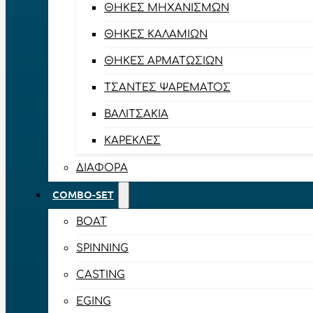
ΘΉΚΕΣ ΜΗΧΑΝΙΣΜΏΝ
ΘΉΚΕΣ ΚΑΛΑΜΙΏΝ
ΘΉΚΕΣ ΑΡΜΑΤΩΣΙΏΝ
ΤΣΆΝΤΕΣ ΨΑΡΈΜΑΤΟΣ
ΒΑΛΙΤΣΆΚΙΑ
ΚΑΡΈΚΛΕΣ
ΔΙΆΦΟΡΑ
COMBO-SET
BOAT
SPINNING
CASTING
EGING