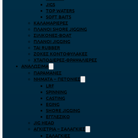
JIGS
TOP WATERS
SOFT BAITS
ΚΑΛΑΜΑΡΙΈΡΕΣ
ΠΛΆΝΟΙ SHORE JIGGING
ΣΙΛΙΚΌΝΕΣ-BOAT
ΠΛΆΝΟΙ JIGGING
TAI RUBBER
ΖΌΚΕΣ ΚΟΝΤΟΦΎΛΑΚΕΣ
ΧΤΑΠΟΔΙΈΡΕΣ-ΘΡΑΨΑΛΙΈΡΕΣ
ΑΝΑΛΏΣΙΜΑ
ΠΑΡΑΜΆΝΕΣ
ΝΉΜΑΤΑ – ΠΕΤΟΝΙΈΣ
LRF
SPINNING
CASTING
EGING
SHORE JIGGING
ΕΓΓΛΈΖΙΚΟ
JIG HEAD
ΑΓΚΊΣΤΡΙΑ – ΣΑΛΑΓΚΙΈΣ
ΣΑΛΑΓΚΙΈΣ