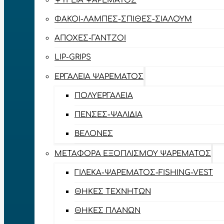
ΨΥΓΕΊΑ ΨΑΡΈΜΑΤΟΣ
ΦΑΚΟΊ-ΛΆΜΠΕΣ-ΣΠΊΘΕΣ-ΣΊΑΛΟΥΜ
ΑΠΌΧΕΣ-ΓΆΝΤΖΟΙ
LIP-GRIPS
EΡΓΑΛΕΊΑ ΨΑΡΈΜΑΤΟΣ
ΠΟΛΥΕΡΓΑΛΕΊΑ
ΠΈΝΣΕΣ-ΨΑΛΊΔΙΑ
ΒΕΛΌΝΕΣ
ΜΕΤΑΦΟΡΆ ΕΞΟΠΛΙΣΜΟΎ ΨΑΡΈΜΑΤΟΣ
ΓΙΛΈΚΑ-ΨΑΡΈΜΑΤΟΣ-FISHING-VEST
ΘΉΚΕΣ ΤΕΧΝΗΤΏΝ
ΘΉΚΕΣ ΠΛΆΝΩΝ