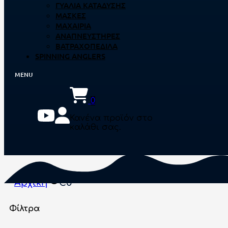
ΓΥΑΛΙΆ ΚΑΤΆΔΥΣΗΣ
ΜΆΣΚΕΣ
ΜΑΧΑΊΡΙΑ
ΑΝΑΠΝΕΥΣΤΉΡΕΣ
ΒΑΤΡΑΧΟΠΈΔΙΛΑ
SPINNING ANGLERS
0
Κανένα προϊόν στο
καλάθι σας.
Αρχική
C5
Φίλτρα