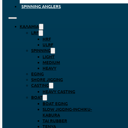
SPINNING ANGLERS
ΚΑΛΆΜΙΑ
LRF
HRF
ULRF
SPINNING
LIGHT
MEDIUM
HEAVY
EGING
SHORE JIGGING
CASTING
HEAVY CASTING
BOAT
BOAT EGING
SLOW JIGGING-INCHIKU-
KABURA
TAI RUBBER
TENYA