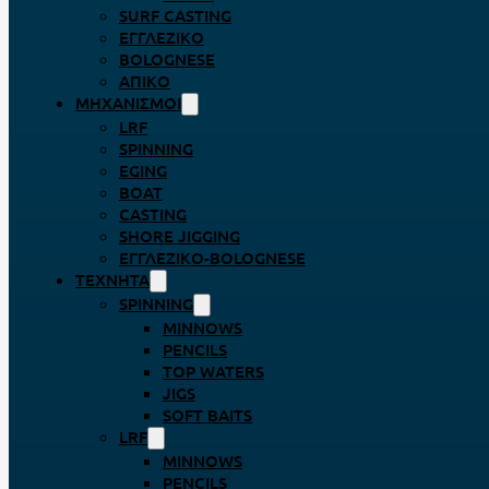
SURF CASTING
ΕΓΓΛΈΖΙΚΟ
BOLOGNESE
ΑΠΊΚΟ
ΜΗΧΑΝΙΣΜΟΊ
LRF
SPINNING
EGING
BOAT
CASTING
SHORE JIGGING
ΕΓΓΛΈΖΙΚΟ-BOLOGNESE
ΤΕΧΝΗΤΆ
SPINNING
MINNOWS
PENCILS
TOP WATERS
JIGS
SOFT BAITS
LRF
MINNOWS
PENCILS