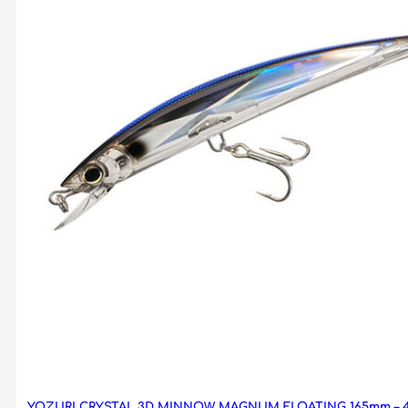
YOZURI CRYSTAL 3D MINNOW MAGNUM FLOATING 165mm – 4