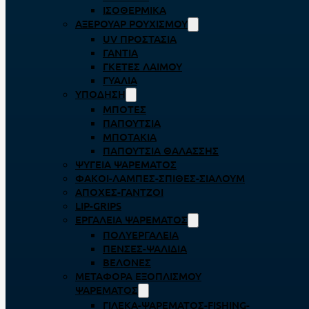
ΙΣΟΘΕΡΜΙΚΆ
ΑΞΕΡΟΥΆΡ ΡΟΥΧΙΣΜΟΎ
UV ΠΡΟΣΤΑΣΊΑ
ΓΆΝΤΙΑ
ΓΚΈΤΕΣ ΛΑΊΜΟΥ
ΓΥΑΛΙΆ
ΥΠΌΔΗΣΗ
ΜΠΌΤΕΣ
ΠΑΠΟΎΤΣΙΑ
ΜΠΟΤΆΚΙΑ
ΠΑΠΟΎΤΣΙΑ ΘΑΛΆΣΣΗΣ
ΨΥΓΕΊΑ ΨΑΡΈΜΑΤΟΣ
ΦΑΚΟΊ-ΛΆΜΠΕΣ-ΣΠΊΘΕΣ-ΣΊΑΛΟΥΜ
ΑΠΌΧΕΣ-ΓΆΝΤΖΟΙ
LIP-GRIPS
EΡΓΑΛΕΊΑ ΨΑΡΈΜΑΤΟΣ
ΠΟΛΥΕΡΓΑΛΕΊΑ
ΠΈΝΣΕΣ-ΨΑΛΊΔΙΑ
ΒΕΛΌΝΕΣ
ΜΕΤΑΦΟΡΆ ΕΞΟΠΛΙΣΜΟΎ
ΨΑΡΈΜΑΤΟΣ
ΓΙΛΈΚΑ-ΨΑΡΈΜΑΤΟΣ-FISHING-