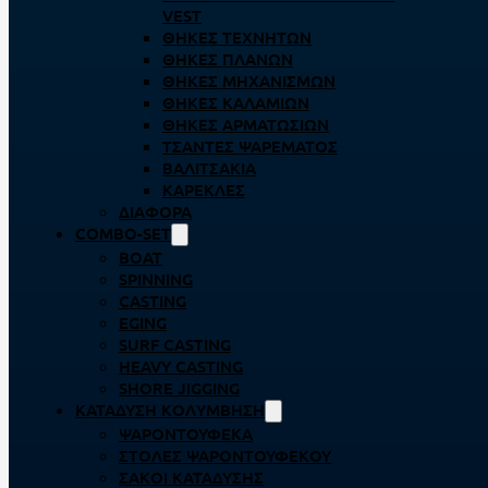
VEST
ΘΉΚΕΣ ΤΕΧΝΗΤΏΝ
ΘΉΚΕΣ ΠΛΆΝΩΝ
ΘΉΚΕΣ ΜΗΧΑΝΙΣΜΏΝ
ΘΉΚΕΣ ΚΑΛΑΜΙΏΝ
ΘΉΚΕΣ ΑΡΜΑΤΩΣΙΏΝ
ΤΣΆΝΤΕΣ ΨΑΡΈΜΑΤΟΣ
ΒΑΛΙΤΣΆΚΙΑ
ΚΑΡΈΚΛΕΣ
ΔΙΆΦΟΡΑ
COMBO-SET
BOAT
SPINNING
CASTING
EGING
SURF CASTING
HEAVY CASTING
SHORE JIGGING
ΚΑΤΆΔΥΣΗ ΚΟΛΎΜΒΗΣΗ
ΨΑΡΟΝΤΟΎΦΕΚΑ
ΣΤΟΛΈΣ ΨΑΡΟΝΤΟΎΦΕΚΟΥ
ΣΆΚΟΙ ΚΑΤΆΔΥΣΗΣ