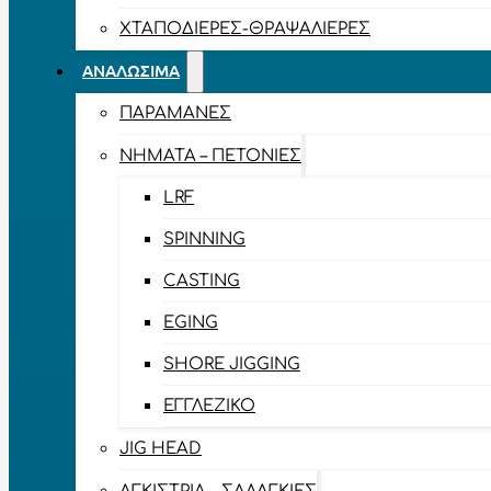
ΧΤΑΠΟΔΙΈΡΕΣ-ΘΡΑΨΑΛΙΈΡΕΣ
ΑΝΑΛΏΣΙΜΑ
ΠΑΡΑΜΆΝΕΣ
ΝΉΜΑΤΑ – ΠΕΤΟΝΙΈΣ
LRF
SPINNING
CASTING
EGING
SHORE JIGGING
ΕΓΓΛΈΖΙΚΟ
JIG HEAD