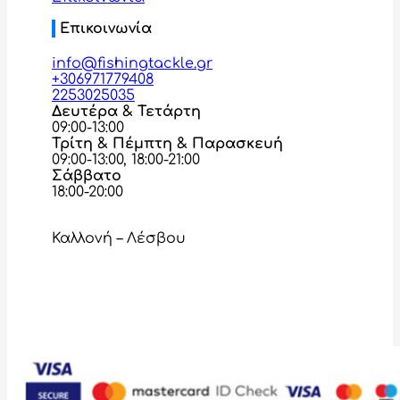
Επικοινωνία
info@fishingtackle.gr
+306971779408
2253025035
Δευτέρα & Τετάρτη
09:00-13:00
Τρίτη & Πέμπτη & Παρασκευή
09:00-13:00, 18:00-21:00
Σάββατο
18:00-20:00
Καλλονή – Λέσβου