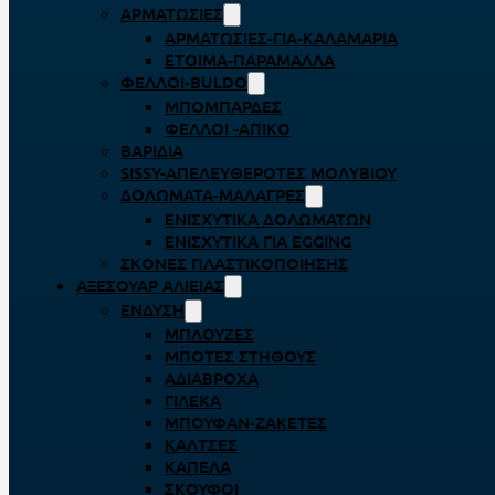
ΑΡΜΑΤΩΣΙΈΣ
ΑΡΜΑΤΩΣΙΈΣ-ΓΙΑ-ΚΑΛΑΜΆΡΙΑ
ΈΤΟΙΜΑ-ΠΑΡΆΜΑΛΛΑ
ΦΕΛΛΟΊ-BULDO
ΜΠΟΜΠΆΡΔΕΣ
ΦΕΛΛΟΊ -ΑΠΊΚΟ
ΒΑΡΊΔΙΑ
SISSY-ΑΠΕΛΕΥΘΕΡΟΤΈΣ ΜΟΛΥΒΙΟΎ
ΔΟΛΏΜΑΤΑ-ΜΑΛΆΓΡΕΣ
ΕΝΙΣΧΥΤΙΚΆ ΔΟΛΩΜΆΤΩΝ
ΕΝΙΣΧΥΤΙΚΆ ΓΙΑ EGGING
ΣΚΌΝΕΣ ΠΛΑΣΤΙΚΟΠΟΊΗΣΗΣ
ΑΞΕΣΟΥΆΡ ΑΛΙΕΊΑΣ
ΈΝΔΥΣΗ
ΜΠΛΟΎΖΕΣ
ΜΠΌΤΕΣ ΣΤΉΘΟΥΣ
ΑΔΙΆΒΡΟΧΑ
ΓΙΛΈΚΑ
ΜΠΟΥΦΆΝ-ΖΑΚΈΤΕΣ
ΚΆΛΤΣΕΣ
ΚΑΠΈΛΑ
ΣΚΟΎΦΟΙ