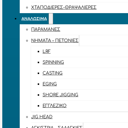
ΧΤΑΠΟΔΙΈΡΕΣ-ΘΡΑΨΑΛΙΈΡΕΣ
ΑΝΑΛΏΣΙΜΑ
ΠΑΡΑΜΆΝΕΣ
ΝΉΜΑΤΑ – ΠΕΤΟΝΙΈΣ
LRF
SPINNING
CASTING
EGING
SHORE JIGGING
ΕΓΓΛΈΖΙΚΟ
JIG HEAD