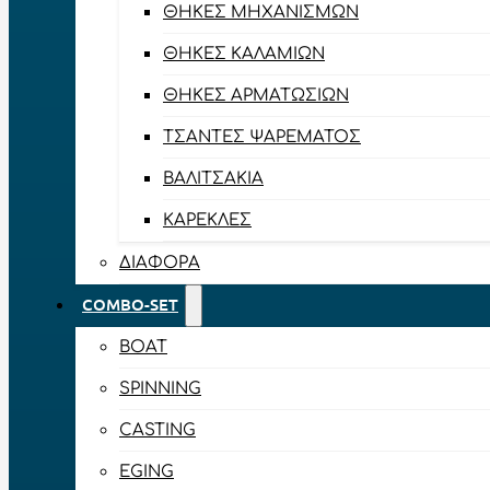
ΘΉΚΕΣ ΜΗΧΑΝΙΣΜΏΝ
ΘΉΚΕΣ ΚΑΛΑΜΙΏΝ
ΘΉΚΕΣ ΑΡΜΑΤΩΣΙΏΝ
ΤΣΆΝΤΕΣ ΨΑΡΈΜΑΤΟΣ
ΒΑΛΙΤΣΆΚΙΑ
ΚΑΡΈΚΛΕΣ
ΔΙΆΦΟΡΑ
COMBO-SET
BOAT
SPINNING
CASTING
EGING