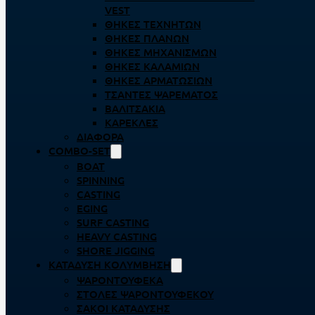
VEST
ΘΉΚΕΣ ΤΕΧΝΗΤΏΝ
ΘΉΚΕΣ ΠΛΆΝΩΝ
ΘΉΚΕΣ ΜΗΧΑΝΙΣΜΏΝ
ΘΉΚΕΣ ΚΑΛΑΜΙΏΝ
ΘΉΚΕΣ ΑΡΜΑΤΩΣΙΏΝ
ΤΣΆΝΤΕΣ ΨΑΡΈΜΑΤΟΣ
ΒΑΛΙΤΣΆΚΙΑ
ΚΑΡΈΚΛΕΣ
ΔΙΆΦΟΡΑ
COMBO-SET
BOAT
SPINNING
CASTING
EGING
SURF CASTING
HEAVY CASTING
SHORE JIGGING
ΚΑΤΆΔΥΣΗ ΚΟΛΎΜΒΗΣΗ
ΨΑΡΟΝΤΟΎΦΕΚΑ
ΣΤΟΛΈΣ ΨΑΡΟΝΤΟΎΦΕΚΟΥ
ΣΆΚΟΙ ΚΑΤΆΔΥΣΗΣ