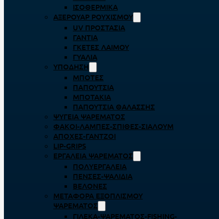
ΙΣΟΘΕΡΜΙΚΆ
ΑΞΕΡΟΥΆΡ ΡΟΥΧΙΣΜΟΎ
UV ΠΡΟΣΤΑΣΊΑ
ΓΆΝΤΙΑ
ΓΚΈΤΕΣ ΛΑΊΜΟΥ
ΓΥΑΛΙΆ
ΥΠΌΔΗΣΗ
ΜΠΌΤΕΣ
ΠΑΠΟΎΤΣΙΑ
ΜΠΟΤΆΚΙΑ
ΠΑΠΟΎΤΣΙΑ ΘΑΛΆΣΣΗΣ
ΨΥΓΕΊΑ ΨΑΡΈΜΑΤΟΣ
ΦΑΚΟΊ-ΛΆΜΠΕΣ-ΣΠΊΘΕΣ-ΣΊΑΛΟΥΜ
ΑΠΌΧΕΣ-ΓΆΝΤΖΟΙ
LIP-GRIPS
EΡΓΑΛΕΊΑ ΨΑΡΈΜΑΤΟΣ
ΠΟΛΥΕΡΓΑΛΕΊΑ
ΠΈΝΣΕΣ-ΨΑΛΊΔΙΑ
ΒΕΛΌΝΕΣ
ΜΕΤΑΦΟΡΆ ΕΞΟΠΛΙΣΜΟΎ
ΨΑΡΈΜΑΤΟΣ
ΓΙΛΈΚΑ-ΨΑΡΈΜΑΤΟΣ-FISHING-