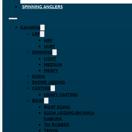
SPINNING ANGLERS
ΚΑΛΆΜΙΑ
LRF
HRF
ULRF
SPINNING
LIGHT
MEDIUM
HEAVY
EGING
SHORE JIGGING
CASTING
HEAVY CASTING
BOAT
BOAT EGING
SLOW JIGGING-INCHIKU-
KABURA
TAI RUBBER
TENYA