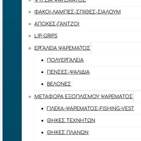
ΨΥΓΕΊΑ ΨΑΡΈΜΑΤΟΣ
ΦΑΚΟΊ-ΛΆΜΠΕΣ-ΣΠΊΘΕΣ-ΣΊΑΛΟΥΜ
ΑΠΌΧΕΣ-ΓΆΝΤΖΟΙ
LIP-GRIPS
EΡΓΑΛΕΊΑ ΨΑΡΈΜΑΤΟΣ
ΠΟΛΥΕΡΓΑΛΕΊΑ
ΠΈΝΣΕΣ-ΨΑΛΊΔΙΑ
ΒΕΛΌΝΕΣ
ΜΕΤΑΦΟΡΆ ΕΞΟΠΛΙΣΜΟΎ ΨΑΡΈΜΑΤΟΣ
ΓΙΛΈΚΑ-ΨΑΡΈΜΑΤΟΣ-FISHING-VEST
ΘΉΚΕΣ ΤΕΧΝΗΤΏΝ
ΘΉΚΕΣ ΠΛΆΝΩΝ