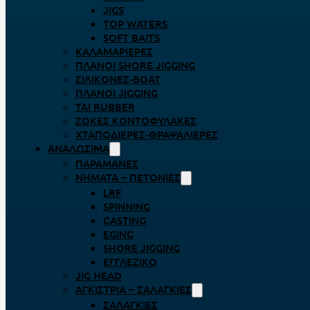
JIGS
TOP WATERS
SOFT BAITS
ΚΑΛΑΜΑΡΙΈΡΕΣ
ΠΛΆΝΟΙ SHORE JIGGING
ΣΙΛΙΚΌΝΕΣ-BOAT
ΠΛΆΝΟΙ JIGGING
TAI RUBBER
ΖΌΚΕΣ ΚΟΝΤΟΦΎΛΑΚΕΣ
ΧΤΑΠΟΔΙΈΡΕΣ-ΘΡΑΨΑΛΙΈΡΕΣ
ΑΝΑΛΏΣΙΜΑ
ΠΑΡΑΜΆΝΕΣ
ΝΉΜΑΤΑ – ΠΕΤΟΝΙΈΣ
LRF
SPINNING
CASTING
EGING
SHORE JIGGING
ΕΓΓΛΈΖΙΚΟ
JIG HEAD
ΑΓΚΊΣΤΡΙΑ – ΣΑΛΑΓΚΙΈΣ
ΣΑΛΑΓΚΙΈΣ