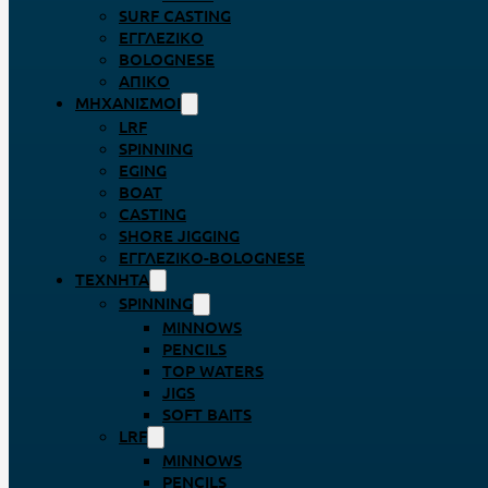
SURF CASTING
ΕΓΓΛΈΖΙΚΟ
BOLOGNESE
ΑΠΊΚΟ
ΜΗΧΑΝΙΣΜΟΊ
LRF
SPINNING
EGING
BOAT
CASTING
SHORE JIGGING
ΕΓΓΛΈΖΙΚΟ-BOLOGNESE
ΤΕΧΝΗΤΆ
SPINNING
MINNOWS
PENCILS
TOP WATERS
JIGS
SOFT BAITS
LRF
MINNOWS
PENCILS