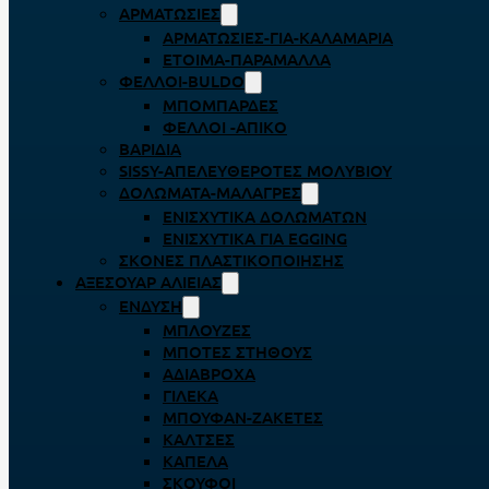
ΑΡΜΑΤΩΣΙΈΣ
ΑΡΜΑΤΩΣΙΈΣ-ΓΙΑ-ΚΑΛΑΜΆΡΙΑ
ΈΤΟΙΜΑ-ΠΑΡΆΜΑΛΛΑ
ΦΕΛΛΟΊ-BULDO
ΜΠΟΜΠΆΡΔΕΣ
ΦΕΛΛΟΊ -ΑΠΊΚΟ
ΒΑΡΊΔΙΑ
SISSY-ΑΠΕΛΕΥΘΕΡΟΤΈΣ ΜΟΛΥΒΙΟΎ
ΔΟΛΏΜΑΤΑ-ΜΑΛΆΓΡΕΣ
ΕΝΙΣΧΥΤΙΚΆ ΔΟΛΩΜΆΤΩΝ
ΕΝΙΣΧΥΤΙΚΆ ΓΙΑ EGGING
ΣΚΌΝΕΣ ΠΛΑΣΤΙΚΟΠΟΊΗΣΗΣ
ΑΞΕΣΟΥΆΡ ΑΛΙΕΊΑΣ
ΈΝΔΥΣΗ
ΜΠΛΟΎΖΕΣ
ΜΠΌΤΕΣ ΣΤΉΘΟΥΣ
ΑΔΙΆΒΡΟΧΑ
ΓΙΛΈΚΑ
ΜΠΟΥΦΆΝ-ΖΑΚΈΤΕΣ
ΚΆΛΤΣΕΣ
ΚΑΠΈΛΑ
ΣΚΟΎΦΟΙ