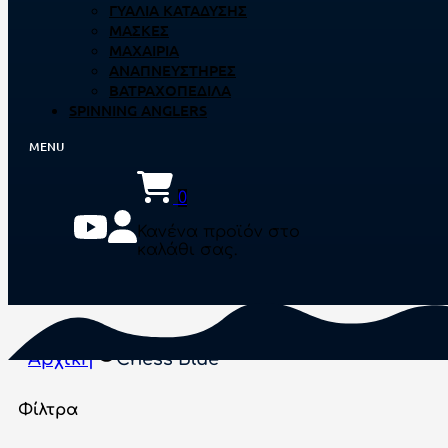
ΓΥΑΛΙΆ ΚΑΤΆΔΥΣΗΣ
ΜΆΣΚΕΣ
ΜΑΧΑΊΡΙΑ
ΑΝΑΠΝΕΥΣΤΉΡΕΣ
ΒΑΤΡΑΧΟΠΈΔΙΛΑ
SPINNING ANGLERS
0
Κανένα προϊόν στο
καλάθι σας.
Αρχική
Chess Blue
Φίλτρα