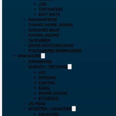
JIGS
TOP WATERS
SOFT BAITS
ΚΑΛΑΜΑΡΙΈΡΕΣ
ΠΛΆΝΟΙ SHORE JIGGING
ΣΙΛΙΚΌΝΕΣ-BOAT
ΠΛΆΝΟΙ JIGGING
TAI RUBBER
ΖΌΚΕΣ ΚΟΝΤΟΦΎΛΑΚΕΣ
ΧΤΑΠΟΔΙΈΡΕΣ-ΘΡΑΨΑΛΙΈΡΕΣ
ΑΝΑΛΏΣΙΜΑ
ΠΑΡΑΜΆΝΕΣ
ΝΉΜΑΤΑ – ΠΕΤΟΝΙΈΣ
LRF
SPINNING
CASTING
EGING
SHORE JIGGING
ΕΓΓΛΈΖΙΚΟ
JIG HEAD
ΑΓΚΊΣΤΡΙΑ – ΣΑΛΑΓΚΙΈΣ
ΣΑΛΑΓΚΙΈΣ