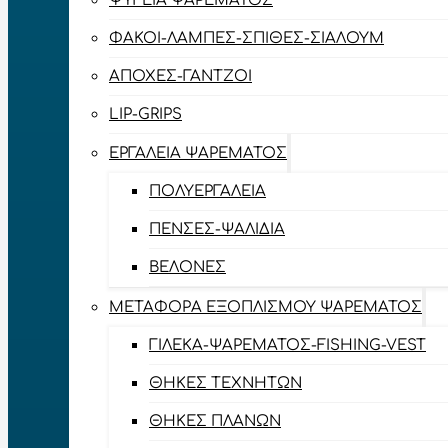
ΨΥΓΕΊΑ ΨΑΡΈΜΑΤΟΣ
ΦΑΚΟΊ-ΛΆΜΠΕΣ-ΣΠΊΘΕΣ-ΣΊΑΛΟΥΜ
ΑΠΌΧΕΣ-ΓΆΝΤΖΟΙ
LIP-GRIPS
EΡΓΑΛΕΊΑ ΨΑΡΈΜΑΤΟΣ
ΠΟΛΥΕΡΓΑΛΕΊΑ
ΠΈΝΣΕΣ-ΨΑΛΊΔΙΑ
ΒΕΛΌΝΕΣ
ΜΕΤΑΦΟΡΆ ΕΞΟΠΛΙΣΜΟΎ ΨΑΡΈΜΑΤΟΣ
ΓΙΛΈΚΑ-ΨΑΡΈΜΑΤΟΣ-FISHING-VEST
ΘΉΚΕΣ ΤΕΧΝΗΤΏΝ
ΘΉΚΕΣ ΠΛΆΝΩΝ