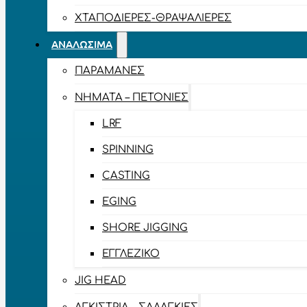
ΧΤΑΠΟΔΙΈΡΕΣ-ΘΡΑΨΑΛΙΈΡΕΣ
ΑΝΑΛΏΣΙΜΑ
ΠΑΡΑΜΆΝΕΣ
ΝΉΜΑΤΑ – ΠΕΤΟΝΙΈΣ
LRF
SPINNING
CASTING
EGING
SHORE JIGGING
ΕΓΓΛΈΖΙΚΟ
JIG HEAD