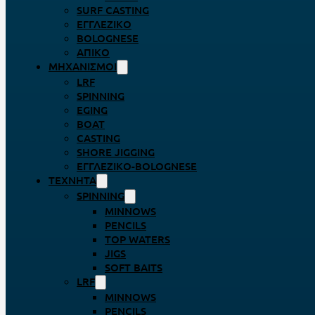
SURF CASTING
ΕΓΓΛΈΖΙΚΟ
BOLOGNESE
ΑΠΊΚΟ
ΜΗΧΑΝΙΣΜΟΊ
LRF
SPINNING
EGING
BOAT
CASTING
SHORE JIGGING
ΕΓΓΛΈΖΙΚΟ-BOLOGNESE
ΤΕΧΝΗΤΆ
SPINNING
MINNOWS
PENCILS
TOP WATERS
JIGS
SOFT BAITS
LRF
MINNOWS
PENCILS