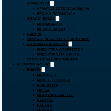
ΑΡΜΑΤΩΣΙΈΣ
ΑΡΜΑΤΩΣΙΈΣ-ΓΙΑ-ΚΑΛΑΜΆΡΙΑ
ΈΤΟΙΜΑ-ΠΑΡΆΜΑΛΛΑ
ΦΕΛΛΟΊ-BULDO
ΜΠΟΜΠΆΡΔΕΣ
ΦΕΛΛΟΊ -ΑΠΊΚΟ
ΒΑΡΊΔΙΑ
SISSY-ΑΠΕΛΕΥΘΕΡΟΤΈΣ ΜΟΛΥΒΙΟΎ
ΔΟΛΏΜΑΤΑ-ΜΑΛΆΓΡΕΣ
ΕΝΙΣΧΥΤΙΚΆ ΔΟΛΩΜΆΤΩΝ
ΕΝΙΣΧΥΤΙΚΆ ΓΙΑ EGGING
ΣΚΌΝΕΣ ΠΛΑΣΤΙΚΟΠΟΊΗΣΗΣ
ΑΞΕΣΟΥΆΡ ΑΛΙΕΊΑΣ
ΈΝΔΥΣΗ
ΜΠΛΟΎΖΕΣ
ΜΠΌΤΕΣ ΣΤΉΘΟΥΣ
ΑΔΙΆΒΡΟΧΑ
ΓΙΛΈΚΑ
ΜΠΟΥΦΆΝ-ΖΑΚΈΤΕΣ
ΚΆΛΤΣΕΣ
ΚΑΠΈΛΑ
ΣΚΟΎΦΟΙ