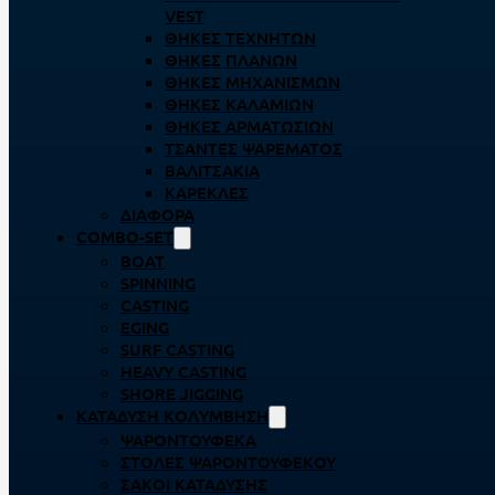
VEST
ΘΉΚΕΣ ΤΕΧΝΗΤΏΝ
ΘΉΚΕΣ ΠΛΆΝΩΝ
ΘΉΚΕΣ ΜΗΧΑΝΙΣΜΏΝ
ΘΉΚΕΣ ΚΑΛΑΜΙΏΝ
ΘΉΚΕΣ ΑΡΜΑΤΩΣΙΏΝ
ΤΣΆΝΤΕΣ ΨΑΡΈΜΑΤΟΣ
ΒΑΛΙΤΣΆΚΙΑ
ΚΑΡΈΚΛΕΣ
ΔΙΆΦΟΡΑ
COMBO-SET
BOAT
SPINNING
CASTING
EGING
SURF CASTING
HEAVY CASTING
SHORE JIGGING
ΚΑΤΆΔΥΣΗ ΚΟΛΎΜΒΗΣΗ
ΨΑΡΟΝΤΟΎΦΕΚΑ
ΣΤΟΛΈΣ ΨΑΡΟΝΤΟΎΦΕΚΟΥ
ΣΆΚΟΙ ΚΑΤΆΔΥΣΗΣ