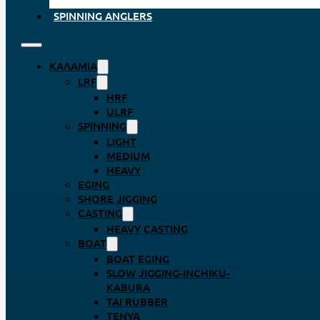
SPINNING ANGLERS
ΚΑΛΆΜΙΑ
LRF
HRF
ULRF
SPINNING
LIGHT
MEDIUM
HEAVY
EGING
SHORE JIGGING
CASTING
HEAVY CASTING
BOAT
BOAT EGING
SLOW JIGGING-INCHIKU-
KABURA
TAI RUBBER
TENYA