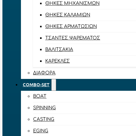
ΘΉΚΕΣ ΜΗΧΑΝΙΣΜΏΝ
ΘΉΚΕΣ ΚΑΛΑΜΙΏΝ
ΘΉΚΕΣ ΑΡΜΑΤΩΣΙΏΝ
ΤΣΆΝΤΕΣ ΨΑΡΈΜΑΤΟΣ
ΒΑΛΙΤΣΆΚΙΑ
ΚΑΡΈΚΛΕΣ
ΔΙΆΦΟΡΑ
COMBO-SET
BOAT
SPINNING
CASTING
EGING