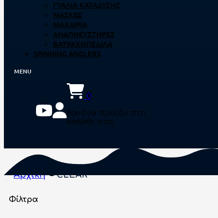
ΓΥΑΛΙΆ ΚΑΤΆΔΥΣΗΣ
ΜΆΣΚΕΣ
ΜΑΧΑΊΡΙΑ
ΑΝΑΠΝΕΥΣΤΉΡΕΣ
ΒΑΤΡΑΧΟΠΈΔΙΛΑ
SPINNING ANGLERS
0
Κανένα προϊόν στο
καλάθι σας.
Αρχική
CLEAR
Φίλτρα