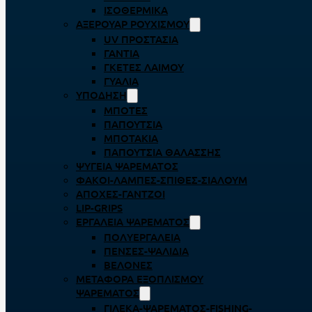
ΙΣΟΘΕΡΜΙΚΆ
ΑΞΕΡΟΥΆΡ ΡΟΥΧΙΣΜΟΎ
UV ΠΡΟΣΤΑΣΊΑ
ΓΆΝΤΙΑ
ΓΚΈΤΕΣ ΛΑΊΜΟΥ
ΓΥΑΛΙΆ
ΥΠΌΔΗΣΗ
ΜΠΌΤΕΣ
ΠΑΠΟΎΤΣΙΑ
ΜΠΟΤΆΚΙΑ
ΠΑΠΟΎΤΣΙΑ ΘΑΛΆΣΣΗΣ
ΨΥΓΕΊΑ ΨΑΡΈΜΑΤΟΣ
ΦΑΚΟΊ-ΛΆΜΠΕΣ-ΣΠΊΘΕΣ-ΣΊΑΛΟΥΜ
ΑΠΌΧΕΣ-ΓΆΝΤΖΟΙ
LIP-GRIPS
EΡΓΑΛΕΊΑ ΨΑΡΈΜΑΤΟΣ
ΠΟΛΥΕΡΓΑΛΕΊΑ
ΠΈΝΣΕΣ-ΨΑΛΊΔΙΑ
ΒΕΛΌΝΕΣ
ΜΕΤΑΦΟΡΆ ΕΞΟΠΛΙΣΜΟΎ
ΨΑΡΈΜΑΤΟΣ
ΓΙΛΈΚΑ-ΨΑΡΈΜΑΤΟΣ-FISHING-