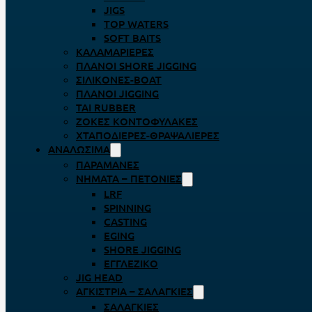
JIGS
TOP WATERS
SOFT BAITS
ΚΑΛΑΜΑΡΙΈΡΕΣ
ΠΛΆΝΟΙ SHORE JIGGING
ΣΙΛΙΚΌΝΕΣ-BOAT
ΠΛΆΝΟΙ JIGGING
TAI RUBBER
ΖΌΚΕΣ ΚΟΝΤΟΦΎΛΑΚΕΣ
ΧΤΑΠΟΔΙΈΡΕΣ-ΘΡΑΨΑΛΙΈΡΕΣ
ΑΝΑΛΏΣΙΜΑ
ΠΑΡΑΜΆΝΕΣ
ΝΉΜΑΤΑ – ΠΕΤΟΝΙΈΣ
LRF
SPINNING
CASTING
EGING
SHORE JIGGING
ΕΓΓΛΈΖΙΚΟ
JIG HEAD
ΑΓΚΊΣΤΡΙΑ – ΣΑΛΑΓΚΙΈΣ
ΣΑΛΑΓΚΙΈΣ