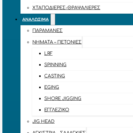
ΧΤΑΠΟΔΙΈΡΕΣ-ΘΡΑΨΑΛΙΈΡΕΣ
ΑΝΑΛΏΣΙΜΑ
ΠΑΡΑΜΆΝΕΣ
ΝΉΜΑΤΑ – ΠΕΤΟΝΙΈΣ
LRF
SPINNING
CASTING
EGING
SHORE JIGGING
ΕΓΓΛΈΖΙΚΟ
JIG HEAD