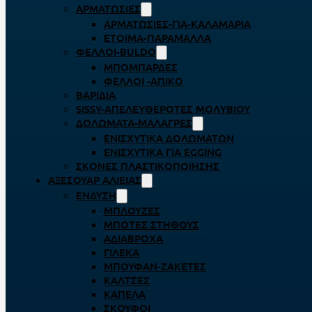
ΑΡΜΑΤΩΣΙΈΣ
ΑΡΜΑΤΩΣΙΈΣ-ΓΙΑ-ΚΑΛΑΜΆΡΙΑ
ΈΤΟΙΜΑ-ΠΑΡΆΜΑΛΛΑ
ΦΕΛΛΟΊ-BULDO
ΜΠΟΜΠΆΡΔΕΣ
ΦΕΛΛΟΊ -ΑΠΊΚΟ
ΒΑΡΊΔΙΑ
SISSY-ΑΠΕΛΕΥΘΕΡΟΤΈΣ ΜΟΛΥΒΙΟΎ
ΔΟΛΏΜΑΤΑ-ΜΑΛΆΓΡΕΣ
ΕΝΙΣΧΥΤΙΚΆ ΔΟΛΩΜΆΤΩΝ
ΕΝΙΣΧΥΤΙΚΆ ΓΙΑ EGGING
ΣΚΌΝΕΣ ΠΛΑΣΤΙΚΟΠΟΊΗΣΗΣ
ΑΞΕΣΟΥΆΡ ΑΛΙΕΊΑΣ
ΈΝΔΥΣΗ
ΜΠΛΟΎΖΕΣ
ΜΠΌΤΕΣ ΣΤΉΘΟΥΣ
ΑΔΙΆΒΡΟΧΑ
ΓΙΛΈΚΑ
ΜΠΟΥΦΆΝ-ΖΑΚΈΤΕΣ
ΚΆΛΤΣΕΣ
ΚΑΠΈΛΑ
ΣΚΟΎΦΟΙ