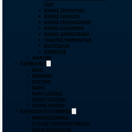
VEST
ΘΉΚΕΣ ΤΕΧΝΗΤΏΝ
ΘΉΚΕΣ ΠΛΆΝΩΝ
ΘΉΚΕΣ ΜΗΧΑΝΙΣΜΏΝ
ΘΉΚΕΣ ΚΑΛΑΜΙΏΝ
ΘΉΚΕΣ ΑΡΜΑΤΩΣΙΏΝ
ΤΣΆΝΤΕΣ ΨΑΡΈΜΑΤΟΣ
ΒΑΛΙΤΣΆΚΙΑ
ΚΑΡΈΚΛΕΣ
ΔΙΆΦΟΡΑ
COMBO-SET
BOAT
SPINNING
CASTING
EGING
SURF CASTING
HEAVY CASTING
SHORE JIGGING
ΚΑΤΆΔΥΣΗ ΚΟΛΎΜΒΗΣΗ
ΨΑΡΟΝΤΟΎΦΕΚΑ
ΣΤΟΛΈΣ ΨΑΡΟΝΤΟΎΦΕΚΟΥ
ΣΆΚΟΙ ΚΑΤΆΔΥΣΗΣ