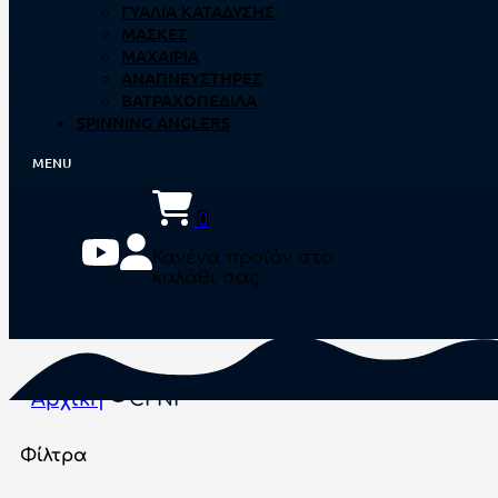
ΓΥΑΛΙΆ ΚΑΤΆΔΥΣΗΣ
ΜΆΣΚΕΣ
ΜΑΧΑΊΡΙΑ
ΑΝΑΠΝΕΥΣΤΉΡΕΣ
ΒΑΤΡΑΧΟΠΈΔΙΛΑ
SPINNING ANGLERS
0
Κανένα προϊόν στο
καλάθι σας.
Αρχική
CPNI
Φίλτρα