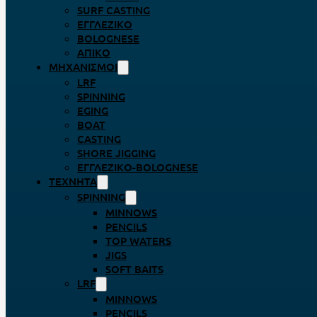
SURF CASTING
ΕΓΓΛΈΖΙΚΟ
BOLOGNESE
ΑΠΊΚΟ
ΜΗΧΑΝΙΣΜΟΊ
LRF
SPINNING
EGING
BOAT
CASTING
SHORE JIGGING
ΕΓΓΛΈΖΙΚΟ-BOLOGNESE
ΤΕΧΝΗΤΆ
SPINNING
MINNOWS
PENCILS
TOP WATERS
JIGS
SOFT BAITS
LRF
MINNOWS
PENCILS