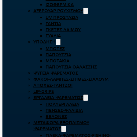
ΙΣΟΘΕΡΜΙΚΆ
ΑΞΕΡΟΥΆΡ ΡΟΥΧΙΣΜΟΎ
UV ΠΡΟΣΤΑΣΊΑ
ΓΆΝΤΙΑ
ΓΚΈΤΕΣ ΛΑΊΜΟΥ
ΓΥΑΛΙΆ
ΥΠΌΔΗΣΗ
ΜΠΌΤΕΣ
ΠΑΠΟΎΤΣΙΑ
ΜΠΟΤΆΚΙΑ
ΠΑΠΟΎΤΣΙΑ ΘΑΛΆΣΣΗΣ
ΨΥΓΕΊΑ ΨΑΡΈΜΑΤΟΣ
ΦΑΚΟΊ-ΛΆΜΠΕΣ-ΣΠΊΘΕΣ-ΣΊΑΛΟΥΜ
ΑΠΌΧΕΣ-ΓΆΝΤΖΟΙ
LIP-GRIPS
EΡΓΑΛΕΊΑ ΨΑΡΈΜΑΤΟΣ
ΠΟΛΥΕΡΓΑΛΕΊΑ
ΠΈΝΣΕΣ-ΨΑΛΊΔΙΑ
ΒΕΛΌΝΕΣ
ΜΕΤΑΦΟΡΆ ΕΞΟΠΛΙΣΜΟΎ
ΨΑΡΈΜΑΤΟΣ
ΓΙΛΈΚΑ-ΨΑΡΈΜΑΤΟΣ-FISHING-