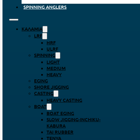
SPINNING ANGLERS
ΚΑΛΆΜΙΑ
LRF
HRF
ULRF
SPINNING
LIGHT
MEDIUM
HEAVY
EGING
SHORE JIGGING
CASTING
HEAVY CASTING
BOAT
BOAT EGING
SLOW JIGGING-INCHIKU-
KABURA
TAI RUBBER
TENYA