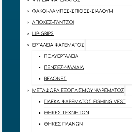
ΨΥΓΕΊΑ ΨΑΡΈΜΑΤΟΣ
ΦΑΚΟΊ-ΛΆΜΠΕΣ-ΣΠΊΘΕΣ-ΣΊΑΛΟΥΜ
ΑΠΌΧΕΣ-ΓΆΝΤΖΟΙ
LIP-GRIPS
EΡΓΑΛΕΊΑ ΨΑΡΈΜΑΤΟΣ
ΠΟΛΥΕΡΓΑΛΕΊΑ
ΠΈΝΣΕΣ-ΨΑΛΊΔΙΑ
ΒΕΛΌΝΕΣ
ΜΕΤΑΦΟΡΆ ΕΞΟΠΛΙΣΜΟΎ ΨΑΡΈΜΑΤΟΣ
ΓΙΛΈΚΑ-ΨΑΡΈΜΑΤΟΣ-FISHING-VEST
ΘΉΚΕΣ ΤΕΧΝΗΤΏΝ
ΘΉΚΕΣ ΠΛΆΝΩΝ