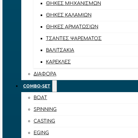
ΘΉΚΕΣ ΜΗΧΑΝΙΣΜΏΝ
ΘΉΚΕΣ ΚΑΛΑΜΙΏΝ
ΘΉΚΕΣ ΑΡΜΑΤΩΣΙΏΝ
ΤΣΆΝΤΕΣ ΨΑΡΈΜΑΤΟΣ
ΒΑΛΙΤΣΆΚΙΑ
ΚΑΡΈΚΛΕΣ
ΔΙΆΦΟΡΑ
COMBO-SET
BOAT
SPINNING
CASTING
EGING