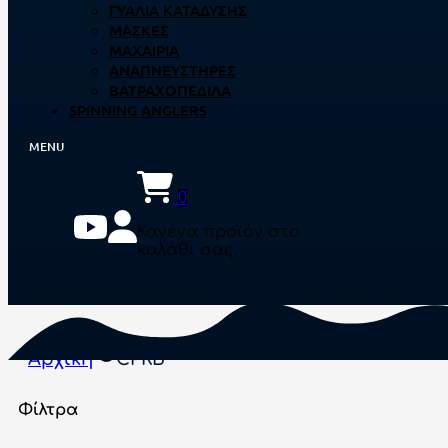
ΓΥΑΛΙΆ ΚΑΤΆΔΥΣΗΣ
ΜΆΣΚΕΣ
ΜΑΧΑΊΡΙΑ
ΑΝΑΠΝΕΥΣΤΉΡΕΣ
ΒΑΤΡΑΧΟΠΈΔΙΛΑ
SPINNING ANGLERS
0
Κανένα προϊόν στο
καλάθι σας.
Αρχική
CPRB
Φίλτρα