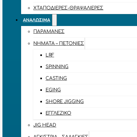
ΧΤΑΠΟΔΙΈΡΕΣ-ΘΡΑΨΑΛΙΈΡΕΣ
ΑΝΑΛΏΣΙΜΑ
ΠΑΡΑΜΆΝΕΣ
ΝΉΜΑΤΑ – ΠΕΤΟΝΙΈΣ
LRF
SPINNING
CASTING
EGING
SHORE JIGGING
ΕΓΓΛΈΖΙΚΟ
JIG HEAD