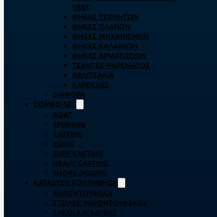
VEST
ΘΉΚΕΣ ΤΕΧΝΗΤΏΝ
ΘΉΚΕΣ ΠΛΆΝΩΝ
ΘΉΚΕΣ ΜΗΧΑΝΙΣΜΏΝ
ΘΉΚΕΣ ΚΑΛΑΜΙΏΝ
ΘΉΚΕΣ ΑΡΜΑΤΩΣΙΏΝ
ΤΣΆΝΤΕΣ ΨΑΡΈΜΑΤΟΣ
ΒΑΛΙΤΣΆΚΙΑ
ΚΑΡΈΚΛΕΣ
ΔΙΆΦΟΡΑ
COMBO-SET
BOAT
SPINNING
CASTING
EGING
SURF CASTING
HEAVY CASTING
SHORE JIGGING
ΚΑΤΆΔΥΣΗ ΚΟΛΎΜΒΗΣΗ
ΨΑΡΟΝΤΟΎΦΕΚΑ
ΣΤΟΛΈΣ ΨΑΡΟΝΤΟΎΦΕΚΟΥ
ΣΆΚΟΙ ΚΑΤΆΔΥΣΗΣ