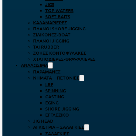
JIGS
TOP WATERS
SOFT BAITS
ΚΑΛΑΜΑΡΙΈΡΕΣ
ΠΛΆΝΟΙ SHORE JIGGING
ΣΙΛΙΚΌΝΕΣ-BOAT
ΠΛΆΝΟΙ JIGGING
TAI RUBBER
ΖΌΚΕΣ ΚΟΝΤΟΦΎΛΑΚΕΣ
ΧΤΑΠΟΔΙΈΡΕΣ-ΘΡΑΨΑΛΙΈΡΕΣ
ΑΝΑΛΏΣΙΜΑ
ΠΑΡΑΜΆΝΕΣ
ΝΉΜΑΤΑ – ΠΕΤΟΝΙΈΣ
LRF
SPINNING
CASTING
EGING
SHORE JIGGING
ΕΓΓΛΈΖΙΚΟ
JIG HEAD
ΑΓΚΊΣΤΡΙΑ – ΣΑΛΑΓΚΙΈΣ
ΣΑΛΑΓΚΙΈΣ