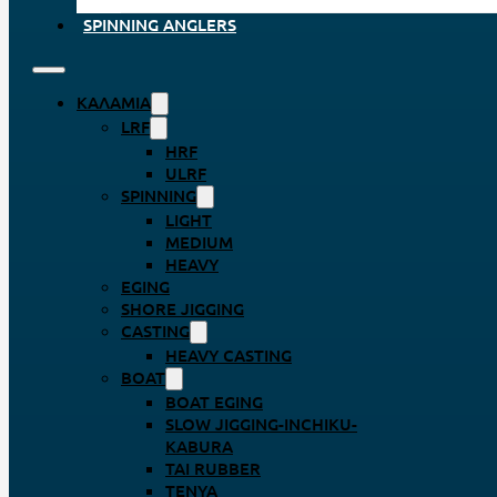
SPINNING ANGLERS
ΚΑΛΆΜΙΑ
LRF
HRF
ULRF
SPINNING
LIGHT
MEDIUM
HEAVY
EGING
SHORE JIGGING
CASTING
HEAVY CASTING
BOAT
BOAT EGING
SLOW JIGGING-INCHIKU-
KABURA
TAI RUBBER
TENYA