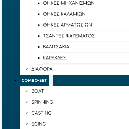
ΘΉΚΕΣ ΜΗΧΑΝΙΣΜΏΝ
ΘΉΚΕΣ ΚΑΛΑΜΙΏΝ
ΘΉΚΕΣ ΑΡΜΑΤΩΣΙΏΝ
ΤΣΆΝΤΕΣ ΨΑΡΈΜΑΤΟΣ
ΒΑΛΙΤΣΆΚΙΑ
ΚΑΡΈΚΛΕΣ
ΔΙΆΦΟΡΑ
COMBO-SET
BOAT
SPINNING
CASTING
EGING