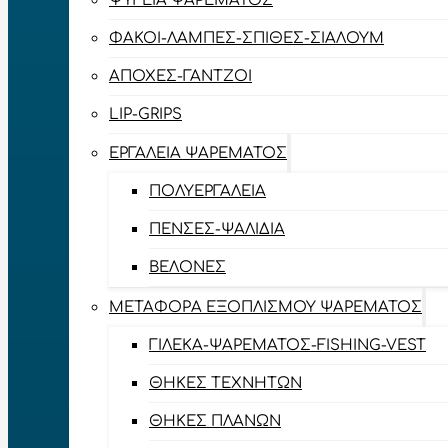
ΨΥΓΕΊΑ ΨΑΡΈΜΑΤΟΣ
ΦΑΚΟΊ-ΛΆΜΠΕΣ-ΣΠΊΘΕΣ-ΣΊΑΛΟΥΜ
ΑΠΌΧΕΣ-ΓΆΝΤΖΟΙ
LIP-GRIPS
EΡΓΑΛΕΊΑ ΨΑΡΈΜΑΤΟΣ
ΠΟΛΥΕΡΓΑΛΕΊΑ
ΠΈΝΣΕΣ-ΨΑΛΊΔΙΑ
ΒΕΛΌΝΕΣ
ΜΕΤΑΦΟΡΆ ΕΞΟΠΛΙΣΜΟΎ ΨΑΡΈΜΑΤΟΣ
ΓΙΛΈΚΑ-ΨΑΡΈΜΑΤΟΣ-FISHING-VEST
ΘΉΚΕΣ ΤΕΧΝΗΤΏΝ
ΘΉΚΕΣ ΠΛΆΝΩΝ