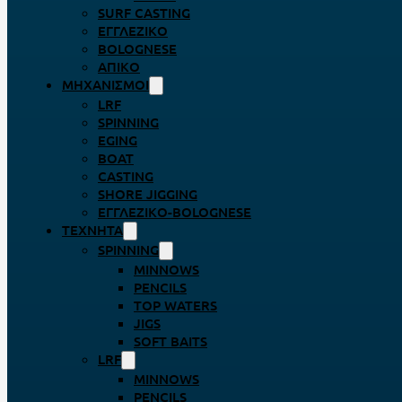
SURF CASTING
ΕΓΓΛΈΖΙΚΟ
BOLOGNESE
ΑΠΊΚΟ
ΜΗΧΑΝΙΣΜΟΊ
LRF
SPINNING
EGING
BOAT
CASTING
SHORE JIGGING
ΕΓΓΛΈΖΙΚΟ-BOLOGNESE
ΤΕΧΝΗΤΆ
SPINNING
MINNOWS
PENCILS
TOP WATERS
JIGS
SOFT BAITS
LRF
MINNOWS
PENCILS