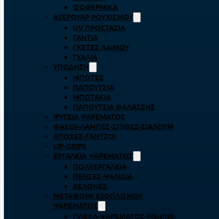
ΙΣΟΘΕΡΜΙΚΆ
ΑΞΕΡΟΥΆΡ ΡΟΥΧΙΣΜΟΎ
UV ΠΡΟΣΤΑΣΊΑ
ΓΆΝΤΙΑ
ΓΚΈΤΕΣ ΛΑΊΜΟΥ
ΓΥΑΛΙΆ
ΥΠΌΔΗΣΗ
ΜΠΌΤΕΣ
ΠΑΠΟΎΤΣΙΑ
ΜΠΟΤΆΚΙΑ
ΠΑΠΟΎΤΣΙΑ ΘΑΛΆΣΣΗΣ
ΨΥΓΕΊΑ ΨΑΡΈΜΑΤΟΣ
ΦΑΚΟΊ-ΛΆΜΠΕΣ-ΣΠΊΘΕΣ-ΣΊΑΛΟΥΜ
ΑΠΌΧΕΣ-ΓΆΝΤΖΟΙ
LIP-GRIPS
EΡΓΑΛΕΊΑ ΨΑΡΈΜΑΤΟΣ
ΠΟΛΥΕΡΓΑΛΕΊΑ
ΠΈΝΣΕΣ-ΨΑΛΊΔΙΑ
ΒΕΛΌΝΕΣ
ΜΕΤΑΦΟΡΆ ΕΞΟΠΛΙΣΜΟΎ
ΨΑΡΈΜΑΤΟΣ
ΓΙΛΈΚΑ-ΨΑΡΈΜΑΤΟΣ-FISHING-