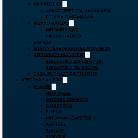
ΑΡΜΑΤΩΣΙΈΣ
ΑΡΜΑΤΩΣΙΈΣ-ΓΙΑ-ΚΑΛΑΜΆΡΙΑ
ΈΤΟΙΜΑ-ΠΑΡΆΜΑΛΛΑ
ΦΕΛΛΟΊ-BULDO
ΜΠΟΜΠΆΡΔΕΣ
ΦΕΛΛΟΊ -ΑΠΊΚΟ
ΒΑΡΊΔΙΑ
SISSY-ΑΠΕΛΕΥΘΕΡΟΤΈΣ ΜΟΛΥΒΙΟΎ
ΔΟΛΏΜΑΤΑ-ΜΑΛΆΓΡΕΣ
ΕΝΙΣΧΥΤΙΚΆ ΔΟΛΩΜΆΤΩΝ
ΕΝΙΣΧΥΤΙΚΆ ΓΙΑ EGGING
ΣΚΌΝΕΣ ΠΛΑΣΤΙΚΟΠΟΊΗΣΗΣ
ΑΞΕΣΟΥΆΡ ΑΛΙΕΊΑΣ
ΈΝΔΥΣΗ
ΜΠΛΟΎΖΕΣ
ΜΠΌΤΕΣ ΣΤΉΘΟΥΣ
ΑΔΙΆΒΡΟΧΑ
ΓΙΛΈΚΑ
ΜΠΟΥΦΆΝ-ΖΑΚΈΤΕΣ
ΚΆΛΤΣΕΣ
ΚΑΠΈΛΑ
ΣΚΟΎΦΟΙ