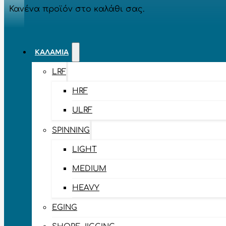
Κανένα προϊόν στο καλάθι σας.
ΚΑΛΆΜΙΑ
LRF
HRF
ULRF
SPINNING
LIGHT
MEDIUM
HEAVY
EGING