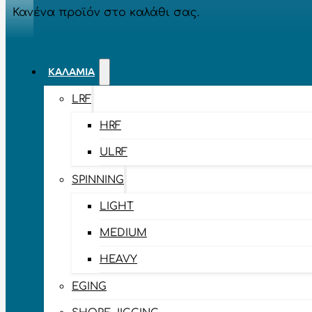
Κανένα προϊόν στο καλάθι σας.
ΚΑΛΆΜΙΑ
LRF
HRF
ULRF
SPINNING
LIGHT
MEDIUM
HEAVY
EGING