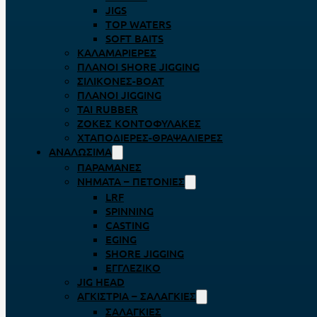
JIGS
TOP WATERS
SOFT BAITS
ΚΑΛΑΜΑΡΙΈΡΕΣ
ΠΛΆΝΟΙ SHORE JIGGING
ΣΙΛΙΚΌΝΕΣ-BOAT
ΠΛΆΝΟΙ JIGGING
TAI RUBBER
ΖΌΚΕΣ ΚΟΝΤΟΦΎΛΑΚΕΣ
ΧΤΑΠΟΔΙΈΡΕΣ-ΘΡΑΨΑΛΙΈΡΕΣ
ΑΝΑΛΏΣΙΜΑ
ΠΑΡΑΜΆΝΕΣ
ΝΉΜΑΤΑ – ΠΕΤΟΝΙΈΣ
LRF
SPINNING
CASTING
EGING
SHORE JIGGING
ΕΓΓΛΈΖΙΚΟ
JIG HEAD
ΑΓΚΊΣΤΡΙΑ – ΣΑΛΑΓΚΙΈΣ
ΣΑΛΑΓΚΙΈΣ