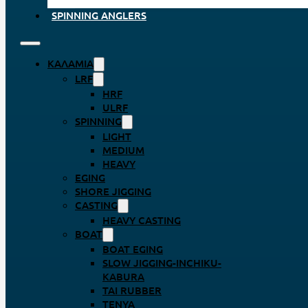
SPINNING ANGLERS
ΚΑΛΆΜΙΑ
LRF
HRF
ULRF
SPINNING
LIGHT
MEDIUM
HEAVY
EGING
SHORE JIGGING
CASTING
HEAVY CASTING
BOAT
BOAT EGING
SLOW JIGGING-INCHIKU-
KABURA
TAI RUBBER
TENYA