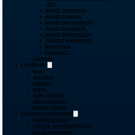
VEST
ΘΉΚΕΣ ΤΕΧΝΗΤΏΝ
ΘΉΚΕΣ ΠΛΆΝΩΝ
ΘΉΚΕΣ ΜΗΧΑΝΙΣΜΏΝ
ΘΉΚΕΣ ΚΑΛΑΜΙΏΝ
ΘΉΚΕΣ ΑΡΜΑΤΩΣΙΏΝ
ΤΣΆΝΤΕΣ ΨΑΡΈΜΑΤΟΣ
ΒΑΛΙΤΣΆΚΙΑ
ΚΑΡΈΚΛΕΣ
ΔΙΆΦΟΡΑ
COMBO-SET
BOAT
SPINNING
CASTING
EGING
SURF CASTING
HEAVY CASTING
SHORE JIGGING
ΚΑΤΆΔΥΣΗ ΚΟΛΎΜΒΗΣΗ
ΨΑΡΟΝΤΟΎΦΕΚΑ
ΣΤΟΛΈΣ ΨΑΡΟΝΤΟΎΦΕΚΟΥ
ΣΆΚΟΙ ΚΑΤΆΔΥΣΗΣ