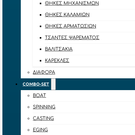
ΘΉΚΕΣ ΜΗΧΑΝΙΣΜΏΝ
ΘΉΚΕΣ ΚΑΛΑΜΙΏΝ
ΘΉΚΕΣ ΑΡΜΑΤΩΣΙΏΝ
ΤΣΆΝΤΕΣ ΨΑΡΈΜΑΤΟΣ
ΒΑΛΙΤΣΆΚΙΑ
ΚΑΡΈΚΛΕΣ
ΔΙΆΦΟΡΑ
COMBO-SET
BOAT
SPINNING
CASTING
EGING