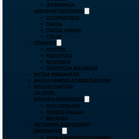
ΙΣΟΘΕΡΜΙΚΆ
ΑΞΕΡΟΥΆΡ ΡΟΥΧΙΣΜΟΎ
UV ΠΡΟΣΤΑΣΊΑ
ΓΆΝΤΙΑ
ΓΚΈΤΕΣ ΛΑΊΜΟΥ
ΓΥΑΛΙΆ
ΥΠΌΔΗΣΗ
ΜΠΌΤΕΣ
ΠΑΠΟΎΤΣΙΑ
ΜΠΟΤΆΚΙΑ
ΠΑΠΟΎΤΣΙΑ ΘΑΛΆΣΣΗΣ
ΨΥΓΕΊΑ ΨΑΡΈΜΑΤΟΣ
ΦΑΚΟΊ-ΛΆΜΠΕΣ-ΣΠΊΘΕΣ-ΣΊΑΛΟΥΜ
ΑΠΌΧΕΣ-ΓΆΝΤΖΟΙ
LIP-GRIPS
EΡΓΑΛΕΊΑ ΨΑΡΈΜΑΤΟΣ
ΠΟΛΥΕΡΓΑΛΕΊΑ
ΠΈΝΣΕΣ-ΨΑΛΊΔΙΑ
ΒΕΛΌΝΕΣ
ΜΕΤΑΦΟΡΆ ΕΞΟΠΛΙΣΜΟΎ
ΨΑΡΈΜΑΤΟΣ
ΓΙΛΈΚΑ-ΨΑΡΈΜΑΤΟΣ-FISHING-