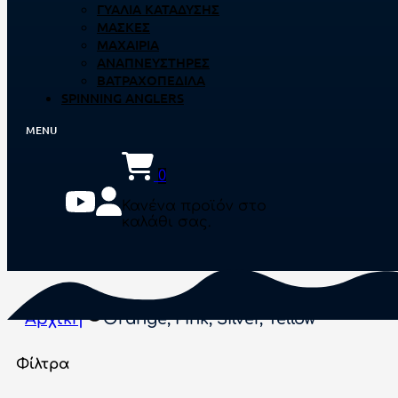
ΓΥΑΛΙΆ ΚΑΤΆΔΥΣΗΣ
ΜΆΣΚΕΣ
ΜΑΧΑΊΡΙΑ
ΑΝΑΠΝΕΥΣΤΉΡΕΣ
ΒΑΤΡΑΧΟΠΈΔΙΛΑ
SPINNING ANGLERS
0
Κανένα προϊόν στο
καλάθι σας.
Αρχική
Orange, Pink, Silver, Yellow
Φίλτρα