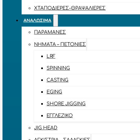
ΧΤΑΠΟΔΙΈΡΕΣ-ΘΡΑΨΑΛΙΈΡΕΣ
ΑΝΑΛΏΣΙΜΑ
ΠΑΡΑΜΆΝΕΣ
ΝΉΜΑΤΑ – ΠΕΤΟΝΙΈΣ
LRF
SPINNING
CASTING
EGING
SHORE JIGGING
ΕΓΓΛΈΖΙΚΟ
JIG HEAD