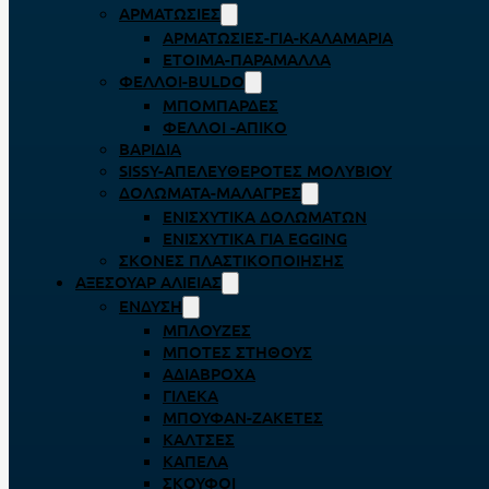
ΑΡΜΑΤΩΣΙΈΣ
ΑΡΜΑΤΩΣΙΈΣ-ΓΙΑ-ΚΑΛΑΜΆΡΙΑ
ΈΤΟΙΜΑ-ΠΑΡΆΜΑΛΛΑ
ΦΕΛΛΟΊ-BULDO
ΜΠΟΜΠΆΡΔΕΣ
ΦΕΛΛΟΊ -ΑΠΊΚΟ
ΒΑΡΊΔΙΑ
SISSY-ΑΠΕΛΕΥΘΕΡΟΤΈΣ ΜΟΛΥΒΙΟΎ
ΔΟΛΏΜΑΤΑ-ΜΑΛΆΓΡΕΣ
ΕΝΙΣΧΥΤΙΚΆ ΔΟΛΩΜΆΤΩΝ
ΕΝΙΣΧΥΤΙΚΆ ΓΙΑ EGGING
ΣΚΌΝΕΣ ΠΛΑΣΤΙΚΟΠΟΊΗΣΗΣ
ΑΞΕΣΟΥΆΡ ΑΛΙΕΊΑΣ
ΈΝΔΥΣΗ
ΜΠΛΟΎΖΕΣ
ΜΠΌΤΕΣ ΣΤΉΘΟΥΣ
ΑΔΙΆΒΡΟΧΑ
ΓΙΛΈΚΑ
ΜΠΟΥΦΆΝ-ΖΑΚΈΤΕΣ
ΚΆΛΤΣΕΣ
ΚΑΠΈΛΑ
ΣΚΟΎΦΟΙ