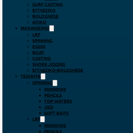
SURF CASTING
ΕΓΓΛΈΖΙΚΟ
BOLOGNESE
ΑΠΊΚΟ
ΜΗΧΑΝΙΣΜΟΊ
LRF
SPINNING
EGING
BOAT
CASTING
SHORE JIGGING
ΕΓΓΛΈΖΙΚΟ-BOLOGNESE
ΤΕΧΝΗΤΆ
SPINNING
MINNOWS
PENCILS
TOP WATERS
JIGS
SOFT BAITS
LRF
MINNOWS
PENCILS