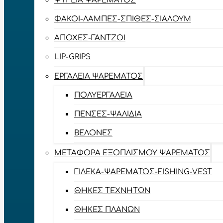
ΨΥΓΕΊΑ ΨΑΡΈΜΑΤΟΣ
ΦΑΚΟΊ-ΛΆΜΠΕΣ-ΣΠΊΘΕΣ-ΣΊΑΛΟΥΜ
ΑΠΌΧΕΣ-ΓΆΝΤΖΟΙ
LIP-GRIPS
EΡΓΑΛΕΊΑ ΨΑΡΈΜΑΤΟΣ
ΠΟΛΥΕΡΓΑΛΕΊΑ
ΠΈΝΣΕΣ-ΨΑΛΊΔΙΑ
ΒΕΛΌΝΕΣ
ΜΕΤΑΦΟΡΆ ΕΞΟΠΛΙΣΜΟΎ ΨΑΡΈΜΑΤΟΣ
ΓΙΛΈΚΑ-ΨΑΡΈΜΑΤΟΣ-FISHING-VEST
ΘΉΚΕΣ ΤΕΧΝΗΤΏΝ
ΘΉΚΕΣ ΠΛΆΝΩΝ