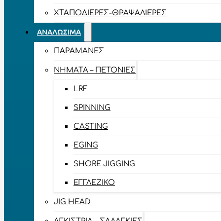
ΧΤΑΠΟΔΙΈΡΕΣ-ΘΡΑΨΑΛΙΈΡΕΣ
ΑΝΑΛΏΣΙΜΑ
ΠΑΡΑΜΆΝΕΣ
ΝΉΜΑΤΑ – ΠΕΤΟΝΙΈΣ
LRF
SPINNING
CASTING
EGING
SHORE JIGGING
ΕΓΓΛΈΖΙΚΟ
JIG HEAD