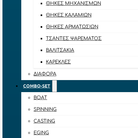
ΘΉΚΕΣ ΜΗΧΑΝΙΣΜΏΝ
ΘΉΚΕΣ ΚΑΛΑΜΙΏΝ
ΘΉΚΕΣ ΑΡΜΑΤΩΣΙΏΝ
ΤΣΆΝΤΕΣ ΨΑΡΈΜΑΤΟΣ
ΒΑΛΙΤΣΆΚΙΑ
ΚΑΡΈΚΛΕΣ
ΔΙΆΦΟΡΑ
COMBO-SET
BOAT
SPINNING
CASTING
EGING