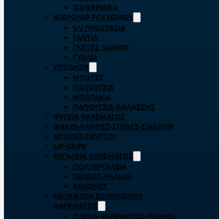
ΙΣΟΘΕΡΜΙΚΆ
ΑΞΕΡΟΥΆΡ ΡΟΥΧΙΣΜΟΎ
UV ΠΡΟΣΤΑΣΊΑ
ΓΆΝΤΙΑ
ΓΚΈΤΕΣ ΛΑΊΜΟΥ
ΓΥΑΛΙΆ
ΥΠΌΔΗΣΗ
ΜΠΌΤΕΣ
ΠΑΠΟΎΤΣΙΑ
ΜΠΟΤΆΚΙΑ
ΠΑΠΟΎΤΣΙΑ ΘΑΛΆΣΣΗΣ
ΨΥΓΕΊΑ ΨΑΡΈΜΑΤΟΣ
ΦΑΚΟΊ-ΛΆΜΠΕΣ-ΣΠΊΘΕΣ-ΣΊΑΛΟΥΜ
ΑΠΌΧΕΣ-ΓΆΝΤΖΟΙ
LIP-GRIPS
EΡΓΑΛΕΊΑ ΨΑΡΈΜΑΤΟΣ
ΠΟΛΥΕΡΓΑΛΕΊΑ
ΠΈΝΣΕΣ-ΨΑΛΊΔΙΑ
ΒΕΛΌΝΕΣ
ΜΕΤΑΦΟΡΆ ΕΞΟΠΛΙΣΜΟΎ
ΨΑΡΈΜΑΤΟΣ
ΓΙΛΈΚΑ-ΨΑΡΈΜΑΤΟΣ-FISHING-