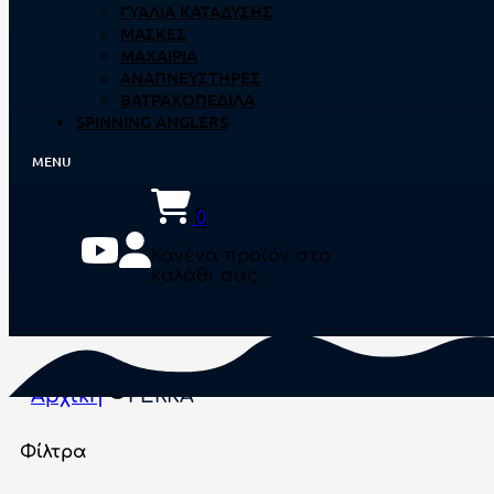
ΓΥΑΛΙΆ ΚΑΤΆΔΥΣΗΣ
ΜΆΣΚΕΣ
ΜΑΧΑΊΡΙΑ
ΑΝΑΠΝΕΥΣΤΉΡΕΣ
ΒΑΤΡΑΧΟΠΈΔΙΛΑ
SPINNING ANGLERS
0
Κανένα προϊόν στο
καλάθι σας.
Αρχική
PERKA
Φίλτρα