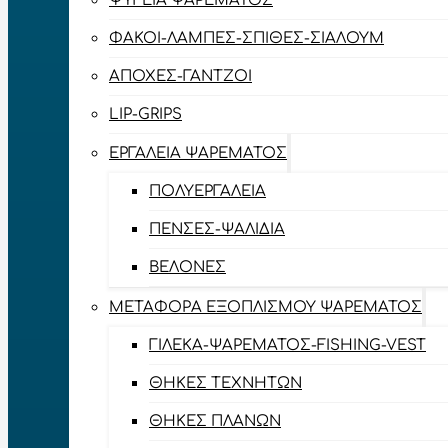
ΨΥΓΕΊΑ ΨΑΡΈΜΑΤΟΣ
ΦΑΚΟΊ-ΛΆΜΠΕΣ-ΣΠΊΘΕΣ-ΣΊΑΛΟΥΜ
ΑΠΌΧΕΣ-ΓΆΝΤΖΟΙ
LIP-GRIPS
EΡΓΑΛΕΊΑ ΨΑΡΈΜΑΤΟΣ
ΠΟΛΥΕΡΓΑΛΕΊΑ
ΠΈΝΣΕΣ-ΨΑΛΊΔΙΑ
ΒΕΛΌΝΕΣ
ΜΕΤΑΦΟΡΆ ΕΞΟΠΛΙΣΜΟΎ ΨΑΡΈΜΑΤΟΣ
ΓΙΛΈΚΑ-ΨΑΡΈΜΑΤΟΣ-FISHING-VEST
ΘΉΚΕΣ ΤΕΧΝΗΤΏΝ
ΘΉΚΕΣ ΠΛΆΝΩΝ