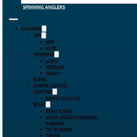
SPINNING ANGLERS
ΚΑΛΆΜΙΑ
LRF
HRF
ULRF
SPINNING
LIGHT
MEDIUM
HEAVY
EGING
SHORE JIGGING
CASTING
HEAVY CASTING
BOAT
BOAT EGING
SLOW JIGGING-INCHIKU-
KABURA
TAI RUBBER
TENYA