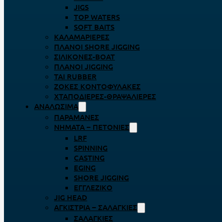
JIGS
TOP WATERS
SOFT BAITS
ΚΑΛΑΜΑΡΙΈΡΕΣ
ΠΛΆΝΟΙ SHORE JIGGING
ΣΙΛΙΚΌΝΕΣ-BOAT
ΠΛΆΝΟΙ JIGGING
TAI RUBBER
ΖΌΚΕΣ ΚΟΝΤΟΦΎΛΑΚΕΣ
ΧΤΑΠΟΔΙΈΡΕΣ-ΘΡΑΨΑΛΙΈΡΕΣ
ΑΝΑΛΏΣΙΜΑ
ΠΑΡΑΜΆΝΕΣ
ΝΉΜΑΤΑ – ΠΕΤΟΝΙΈΣ
LRF
SPINNING
CASTING
EGING
SHORE JIGGING
ΕΓΓΛΈΖΙΚΟ
JIG HEAD
ΑΓΚΊΣΤΡΙΑ – ΣΑΛΑΓΚΙΈΣ
ΣΑΛΑΓΚΙΈΣ