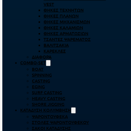
VEST
ΘΉΚΕΣ ΤΕΧΝΗΤΏΝ
ΘΉΚΕΣ ΠΛΆΝΩΝ
ΘΉΚΕΣ ΜΗΧΑΝΙΣΜΏΝ
ΘΉΚΕΣ ΚΑΛΑΜΙΏΝ
ΘΉΚΕΣ ΑΡΜΑΤΩΣΙΏΝ
ΤΣΆΝΤΕΣ ΨΑΡΈΜΑΤΟΣ
ΒΑΛΙΤΣΆΚΙΑ
ΚΑΡΈΚΛΕΣ
ΔΙΆΦΟΡΑ
COMBO-SET
BOAT
SPINNING
CASTING
EGING
SURF CASTING
HEAVY CASTING
SHORE JIGGING
ΚΑΤΆΔΥΣΗ ΚΟΛΎΜΒΗΣΗ
ΨΑΡΟΝΤΟΎΦΕΚΑ
ΣΤΟΛΈΣ ΨΑΡΟΝΤΟΎΦΕΚΟΥ
ΣΆΚΟΙ ΚΑΤΆΔΥΣΗΣ