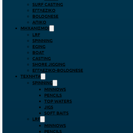
SURF CASTING
ΕΓΓΛΈΖΙΚΟ
BOLOGNESE
ΑΠΊΚΟ
ΜΗΧΑΝΙΣΜΟΊ
LRF
SPINNING
EGING
BOAT
CASTING
SHORE JIGGING
ΕΓΓΛΈΖΙΚΟ-BOLOGNESE
ΤΕΧΝΗΤΆ
SPINNING
MINNOWS
PENCILS
TOP WATERS
JIGS
SOFT BAITS
LRF
MINNOWS
PENCILS