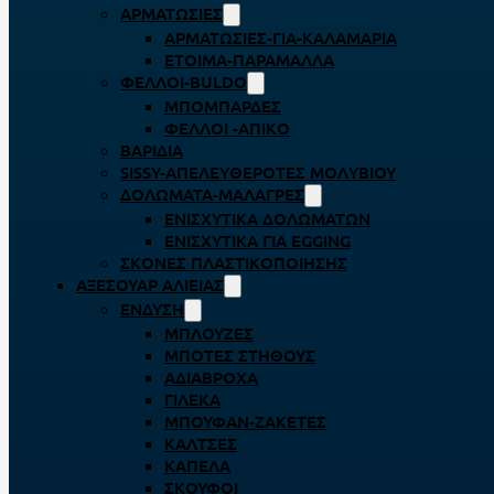
ΑΡΜΑΤΩΣΙΈΣ
ΑΡΜΑΤΩΣΙΈΣ-ΓΙΑ-ΚΑΛΑΜΆΡΙΑ
ΈΤΟΙΜΑ-ΠΑΡΆΜΑΛΛΑ
ΦΕΛΛΟΊ-BULDO
ΜΠΟΜΠΆΡΔΕΣ
ΦΕΛΛΟΊ -ΑΠΊΚΟ
ΒΑΡΊΔΙΑ
SISSY-ΑΠΕΛΕΥΘΕΡΟΤΈΣ ΜΟΛΥΒΙΟΎ
ΔΟΛΏΜΑΤΑ-ΜΑΛΆΓΡΕΣ
ΕΝΙΣΧΥΤΙΚΆ ΔΟΛΩΜΆΤΩΝ
ΕΝΙΣΧΥΤΙΚΆ ΓΙΑ EGGING
ΣΚΌΝΕΣ ΠΛΑΣΤΙΚΟΠΟΊΗΣΗΣ
ΑΞΕΣΟΥΆΡ ΑΛΙΕΊΑΣ
ΈΝΔΥΣΗ
ΜΠΛΟΎΖΕΣ
ΜΠΌΤΕΣ ΣΤΉΘΟΥΣ
ΑΔΙΆΒΡΟΧΑ
ΓΙΛΈΚΑ
ΜΠΟΥΦΆΝ-ΖΑΚΈΤΕΣ
ΚΆΛΤΣΕΣ
ΚΑΠΈΛΑ
ΣΚΟΎΦΟΙ