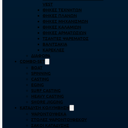
VEST
ΘΉΚΕΣ ΤΕΧΝΗΤΏΝ
ΘΉΚΕΣ ΠΛΆΝΩΝ
ΘΉΚΕΣ ΜΗΧΑΝΙΣΜΏΝ
ΘΉΚΕΣ ΚΑΛΑΜΙΏΝ
ΘΉΚΕΣ ΑΡΜΑΤΩΣΙΏΝ
ΤΣΆΝΤΕΣ ΨΑΡΈΜΑΤΟΣ
ΒΑΛΙΤΣΆΚΙΑ
ΚΑΡΈΚΛΕΣ
ΔΙΆΦΟΡΑ
COMBO-SET
BOAT
SPINNING
CASTING
EGING
SURF CASTING
HEAVY CASTING
SHORE JIGGING
ΚΑΤΆΔΥΣΗ ΚΟΛΎΜΒΗΣΗ
ΨΑΡΟΝΤΟΎΦΕΚΑ
ΣΤΟΛΈΣ ΨΑΡΟΝΤΟΎΦΕΚΟΥ
ΣΆΚΟΙ ΚΑΤΆΔΥΣΗΣ