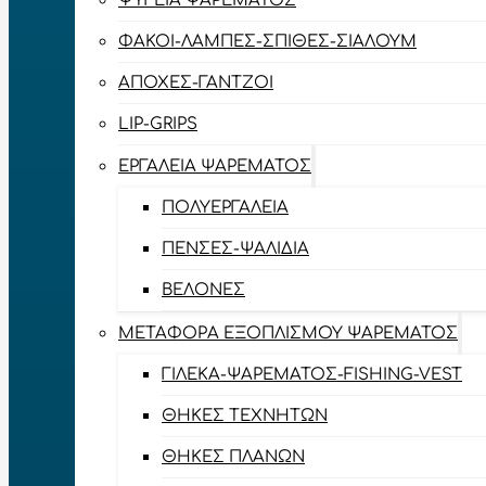
ΨΥΓΕΊΑ ΨΑΡΈΜΑΤΟΣ
ΦΑΚΟΊ-ΛΆΜΠΕΣ-ΣΠΊΘΕΣ-ΣΊΑΛΟΥΜ
ΑΠΌΧΕΣ-ΓΆΝΤΖΟΙ
LIP-GRIPS
EΡΓΑΛΕΊΑ ΨΑΡΈΜΑΤΟΣ
ΠΟΛΥΕΡΓΑΛΕΊΑ
ΠΈΝΣΕΣ-ΨΑΛΊΔΙΑ
ΒΕΛΌΝΕΣ
ΜΕΤΑΦΟΡΆ ΕΞΟΠΛΙΣΜΟΎ ΨΑΡΈΜΑΤΟΣ
ΓΙΛΈΚΑ-ΨΑΡΈΜΑΤΟΣ-FISHING-VEST
ΘΉΚΕΣ ΤΕΧΝΗΤΏΝ
ΘΉΚΕΣ ΠΛΆΝΩΝ