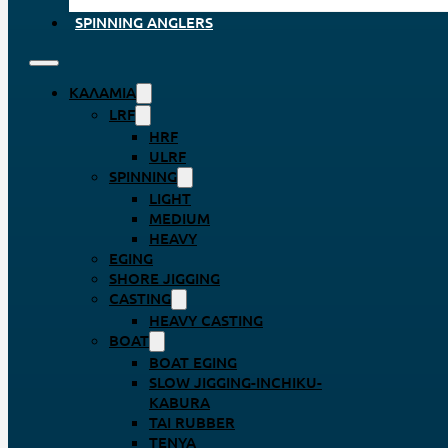
SPINNING ANGLERS
ΚΑΛΆΜΙΑ
LRF
HRF
ULRF
SPINNING
LIGHT
MEDIUM
HEAVY
EGING
SHORE JIGGING
CASTING
HEAVY CASTING
BOAT
BOAT EGING
SLOW JIGGING-INCHIKU-
KABURA
TAI RUBBER
TENYA