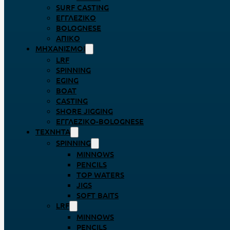
SURF CASTING
ΕΓΓΛΈΖΙΚΟ
BOLOGNESE
ΑΠΊΚΟ
ΜΗΧΑΝΙΣΜΟΊ
LRF
SPINNING
EGING
BOAT
CASTING
SHORE JIGGING
ΕΓΓΛΈΖΙΚΟ-BOLOGNESE
ΤΕΧΝΗΤΆ
SPINNING
MINNOWS
PENCILS
TOP WATERS
JIGS
SOFT BAITS
LRF
MINNOWS
PENCILS