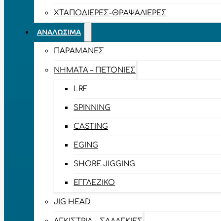
ΧΤΑΠΟΔΙΈΡΕΣ-ΘΡΑΨΑΛΙΈΡΕΣ
ΑΝΑΛΏΣΙΜΑ
ΠΑΡΑΜΆΝΕΣ
ΝΉΜΑΤΑ – ΠΕΤΟΝΙΈΣ
LRF
SPINNING
CASTING
EGING
SHORE JIGGING
ΕΓΓΛΈΖΙΚΟ
JIG HEAD