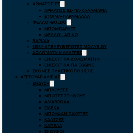
ΑΡΜΑΤΩΣΙΈΣ
ΑΡΜΑΤΩΣΙΈΣ-ΓΙΑ-ΚΑΛΑΜΆΡΙΑ
ΈΤΟΙΜΑ-ΠΑΡΆΜΑΛΛΑ
ΦΕΛΛΟΊ-BULDO
ΜΠΟΜΠΆΡΔΕΣ
ΦΕΛΛΟΊ -ΑΠΊΚΟ
ΒΑΡΊΔΙΑ
SISSY-ΑΠΕΛΕΥΘΕΡΟΤΈΣ ΜΟΛΥΒΙΟΎ
ΔΟΛΏΜΑΤΑ-ΜΑΛΆΓΡΕΣ
ΕΝΙΣΧΥΤΙΚΆ ΔΟΛΩΜΆΤΩΝ
ΕΝΙΣΧΥΤΙΚΆ ΓΙΑ EGGING
ΣΚΌΝΕΣ ΠΛΑΣΤΙΚΟΠΟΊΗΣΗΣ
ΑΞΕΣΟΥΆΡ ΑΛΙΕΊΑΣ
ΈΝΔΥΣΗ
ΜΠΛΟΎΖΕΣ
ΜΠΌΤΕΣ ΣΤΉΘΟΥΣ
ΑΔΙΆΒΡΟΧΑ
ΓΙΛΈΚΑ
ΜΠΟΥΦΆΝ-ΖΑΚΈΤΕΣ
ΚΆΛΤΣΕΣ
ΚΑΠΈΛΑ
ΣΚΟΎΦΟΙ