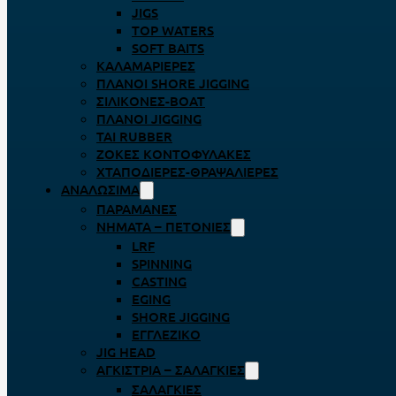
JIGS
TOP WATERS
SOFT BAITS
ΚΑΛΑΜΑΡΙΈΡΕΣ
ΠΛΆΝΟΙ SHORE JIGGING
ΣΙΛΙΚΌΝΕΣ-BOAT
ΠΛΆΝΟΙ JIGGING
TAI RUBBER
ΖΌΚΕΣ ΚΟΝΤΟΦΎΛΑΚΕΣ
ΧΤΑΠΟΔΙΈΡΕΣ-ΘΡΑΨΑΛΙΈΡΕΣ
ΑΝΑΛΏΣΙΜΑ
ΠΑΡΑΜΆΝΕΣ
ΝΉΜΑΤΑ – ΠΕΤΟΝΙΈΣ
LRF
SPINNING
CASTING
EGING
SHORE JIGGING
ΕΓΓΛΈΖΙΚΟ
JIG HEAD
ΑΓΚΊΣΤΡΙΑ – ΣΑΛΑΓΚΙΈΣ
ΣΑΛΑΓΚΙΈΣ