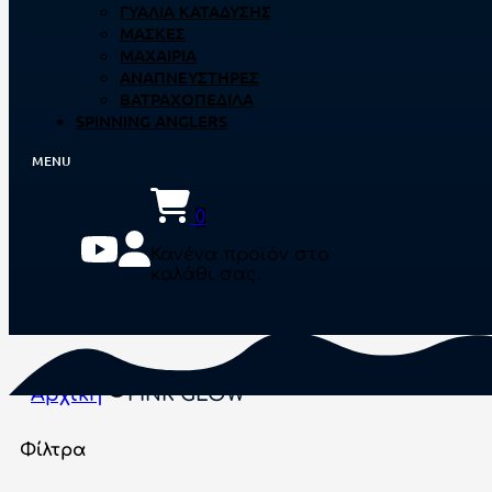
ΓΥΑΛΙΆ ΚΑΤΆΔΥΣΗΣ
ΜΆΣΚΕΣ
ΜΑΧΑΊΡΙΑ
ΑΝΑΠΝΕΥΣΤΉΡΕΣ
ΒΑΤΡΑΧΟΠΈΔΙΛΑ
SPINNING ANGLERS
0
Κανένα προϊόν στο
καλάθι σας.
Αρχική
PINK GLOW
Φίλτρα