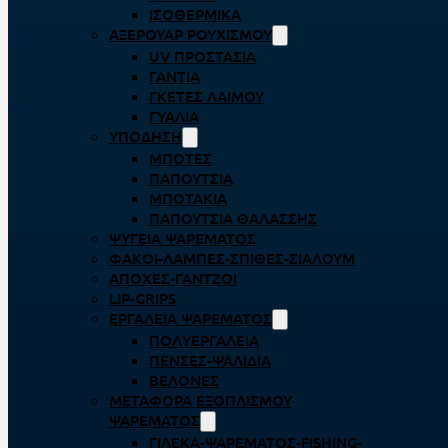
ΙΣΟΘΕΡΜΙΚΆ
ΑΞΕΡΟΥΆΡ ΡΟΥΧΙΣΜΟΎ
UV ΠΡΟΣΤΑΣΊΑ
ΓΆΝΤΙΑ
ΓΚΈΤΕΣ ΛΑΊΜΟΥ
ΓΥΑΛΙΆ
ΥΠΌΔΗΣΗ
ΜΠΌΤΕΣ
ΠΑΠΟΎΤΣΙΑ
ΜΠΟΤΆΚΙΑ
ΠΑΠΟΎΤΣΙΑ ΘΑΛΆΣΣΗΣ
ΨΥΓΕΊΑ ΨΑΡΈΜΑΤΟΣ
ΦΑΚΟΊ-ΛΆΜΠΕΣ-ΣΠΊΘΕΣ-ΣΊΑΛΟΥΜ
ΑΠΌΧΕΣ-ΓΆΝΤΖΟΙ
LIP-GRIPS
EΡΓΑΛΕΊΑ ΨΑΡΈΜΑΤΟΣ
ΠΟΛΥΕΡΓΑΛΕΊΑ
ΠΈΝΣΕΣ-ΨΑΛΊΔΙΑ
ΒΕΛΌΝΕΣ
ΜΕΤΑΦΟΡΆ ΕΞΟΠΛΙΣΜΟΎ
ΨΑΡΈΜΑΤΟΣ
ΓΙΛΈΚΑ-ΨΑΡΈΜΑΤΟΣ-FISHING-