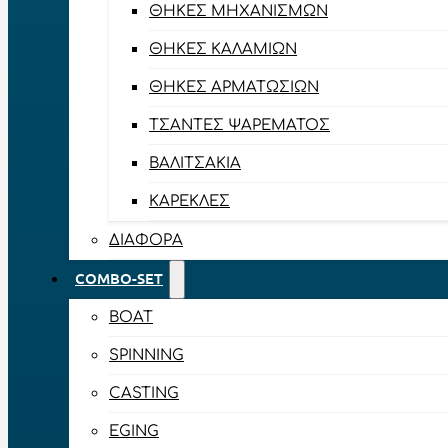
ΘΉΚΕΣ ΜΗΧΑΝΙΣΜΏΝ
ΘΉΚΕΣ ΚΑΛΑΜΙΏΝ
ΘΉΚΕΣ ΑΡΜΑΤΩΣΙΏΝ
ΤΣΆΝΤΕΣ ΨΑΡΈΜΑΤΟΣ
ΒΑΛΙΤΣΆΚΙΑ
ΚΑΡΈΚΛΕΣ
ΔΙΆΦΟΡΑ
COMBO-SET
BOAT
SPINNING
CASTING
EGING