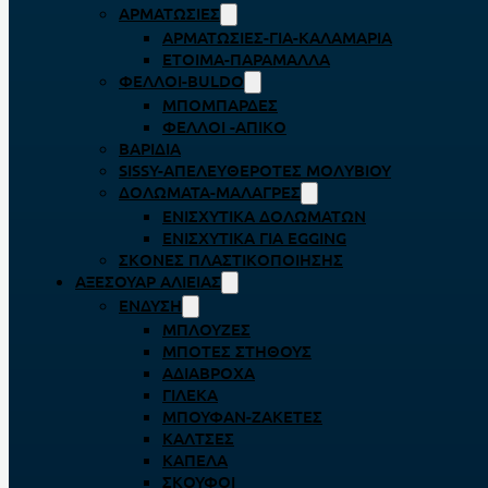
ΑΡΜΑΤΩΣΙΈΣ
ΑΡΜΑΤΩΣΙΈΣ-ΓΙΑ-ΚΑΛΑΜΆΡΙΑ
ΈΤΟΙΜΑ-ΠΑΡΆΜΑΛΛΑ
ΦΕΛΛΟΊ-BULDO
ΜΠΟΜΠΆΡΔΕΣ
ΦΕΛΛΟΊ -ΑΠΊΚΟ
ΒΑΡΊΔΙΑ
SISSY-ΑΠΕΛΕΥΘΕΡΟΤΈΣ ΜΟΛΥΒΙΟΎ
ΔΟΛΏΜΑΤΑ-ΜΑΛΆΓΡΕΣ
ΕΝΙΣΧΥΤΙΚΆ ΔΟΛΩΜΆΤΩΝ
ΕΝΙΣΧΥΤΙΚΆ ΓΙΑ EGGING
ΣΚΌΝΕΣ ΠΛΑΣΤΙΚΟΠΟΊΗΣΗΣ
ΑΞΕΣΟΥΆΡ ΑΛΙΕΊΑΣ
ΈΝΔΥΣΗ
ΜΠΛΟΎΖΕΣ
ΜΠΌΤΕΣ ΣΤΉΘΟΥΣ
ΑΔΙΆΒΡΟΧΑ
ΓΙΛΈΚΑ
ΜΠΟΥΦΆΝ-ΖΑΚΈΤΕΣ
ΚΆΛΤΣΕΣ
ΚΑΠΈΛΑ
ΣΚΟΎΦΟΙ