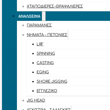
ΧΤΑΠΟΔΙΈΡΕΣ-ΘΡΑΨΑΛΙΈΡΕΣ
ΑΝΑΛΏΣΙΜΑ
ΠΑΡΑΜΆΝΕΣ
ΝΉΜΑΤΑ – ΠΕΤΟΝΙΈΣ
LRF
SPINNING
CASTING
EGING
SHORE JIGGING
ΕΓΓΛΈΖΙΚΟ
JIG HEAD