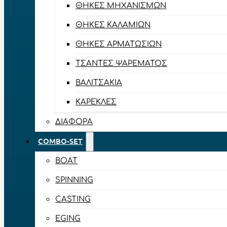
ΘΉΚΕΣ ΜΗΧΑΝΙΣΜΏΝ
ΘΉΚΕΣ ΚΑΛΑΜΙΏΝ
ΘΉΚΕΣ ΑΡΜΑΤΩΣΙΏΝ
ΤΣΆΝΤΕΣ ΨΑΡΈΜΑΤΟΣ
ΒΑΛΙΤΣΆΚΙΑ
ΚΑΡΈΚΛΕΣ
ΔΙΆΦΟΡΑ
COMBO-SET
BOAT
SPINNING
CASTING
EGING