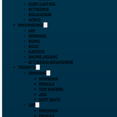
SURF CASTING
ΕΓΓΛΈΖΙΚΟ
BOLOGNESE
ΑΠΊΚΟ
ΜΗΧΑΝΙΣΜΟΊ
LRF
SPINNING
EGING
BOAT
CASTING
SHORE JIGGING
ΕΓΓΛΈΖΙΚΟ-BOLOGNESE
ΤΕΧΝΗΤΆ
SPINNING
MINNOWS
PENCILS
TOP WATERS
JIGS
SOFT BAITS
LRF
MINNOWS
PENCILS