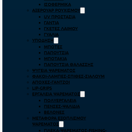
ΙΣΟΘΕΡΜΙΚΆ
ΑΞΕΡΟΥΆΡ ΡΟΥΧΙΣΜΟΎ
UV ΠΡΟΣΤΑΣΊΑ
ΓΆΝΤΙΑ
ΓΚΈΤΕΣ ΛΑΊΜΟΥ
ΓΥΑΛΙΆ
ΥΠΌΔΗΣΗ
ΜΠΌΤΕΣ
ΠΑΠΟΎΤΣΙΑ
ΜΠΟΤΆΚΙΑ
ΠΑΠΟΎΤΣΙΑ ΘΑΛΆΣΣΗΣ
ΨΥΓΕΊΑ ΨΑΡΈΜΑΤΟΣ
ΦΑΚΟΊ-ΛΆΜΠΕΣ-ΣΠΊΘΕΣ-ΣΊΑΛΟΥΜ
ΑΠΌΧΕΣ-ΓΆΝΤΖΟΙ
LIP-GRIPS
EΡΓΑΛΕΊΑ ΨΑΡΈΜΑΤΟΣ
ΠΟΛΥΕΡΓΑΛΕΊΑ
ΠΈΝΣΕΣ-ΨΑΛΊΔΙΑ
ΒΕΛΌΝΕΣ
ΜΕΤΑΦΟΡΆ ΕΞΟΠΛΙΣΜΟΎ
ΨΑΡΈΜΑΤΟΣ
ΓΙΛΈΚΑ-ΨΑΡΈΜΑΤΟΣ-FISHING-