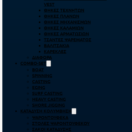
VEST
ΘΉΚΕΣ ΤΕΧΝΗΤΏΝ
ΘΉΚΕΣ ΠΛΆΝΩΝ
ΘΉΚΕΣ ΜΗΧΑΝΙΣΜΏΝ
ΘΉΚΕΣ ΚΑΛΑΜΙΏΝ
ΘΉΚΕΣ ΑΡΜΑΤΩΣΙΏΝ
ΤΣΆΝΤΕΣ ΨΑΡΈΜΑΤΟΣ
ΒΑΛΙΤΣΆΚΙΑ
ΚΑΡΈΚΛΕΣ
ΔΙΆΦΟΡΑ
COMBO-SET
BOAT
SPINNING
CASTING
EGING
SURF CASTING
HEAVY CASTING
SHORE JIGGING
ΚΑΤΆΔΥΣΗ ΚΟΛΎΜΒΗΣΗ
ΨΑΡΟΝΤΟΎΦΕΚΑ
ΣΤΟΛΈΣ ΨΑΡΟΝΤΟΎΦΕΚΟΥ
ΣΆΚΟΙ ΚΑΤΆΔΥΣΗΣ