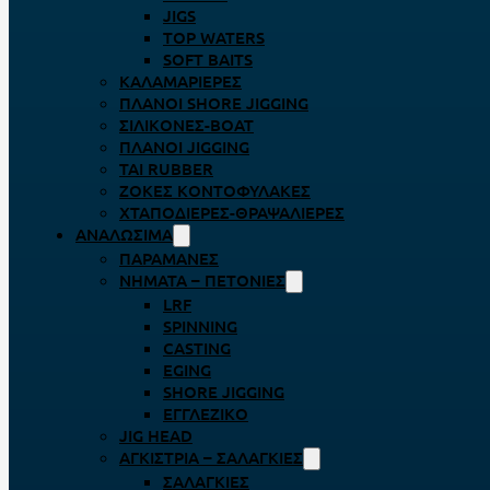
JIGS
TOP WATERS
SOFT BAITS
ΚΑΛΑΜΑΡΙΈΡΕΣ
ΠΛΆΝΟΙ SHORE JIGGING
ΣΙΛΙΚΌΝΕΣ-BOAT
ΠΛΆΝΟΙ JIGGING
TAI RUBBER
ΖΌΚΕΣ ΚΟΝΤΟΦΎΛΑΚΕΣ
ΧΤΑΠΟΔΙΈΡΕΣ-ΘΡΑΨΑΛΙΈΡΕΣ
ΑΝΑΛΏΣΙΜΑ
ΠΑΡΑΜΆΝΕΣ
ΝΉΜΑΤΑ – ΠΕΤΟΝΙΈΣ
LRF
SPINNING
CASTING
EGING
SHORE JIGGING
ΕΓΓΛΈΖΙΚΟ
JIG HEAD
ΑΓΚΊΣΤΡΙΑ – ΣΑΛΑΓΚΙΈΣ
ΣΑΛΑΓΚΙΈΣ