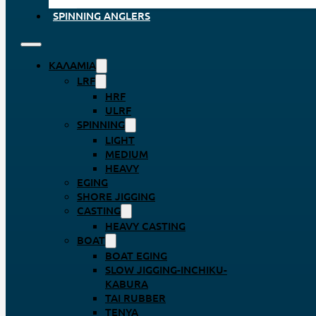
SPINNING ANGLERS
ΚΑΛΆΜΙΑ
LRF
HRF
ULRF
SPINNING
LIGHT
MEDIUM
HEAVY
EGING
SHORE JIGGING
CASTING
HEAVY CASTING
BOAT
BOAT EGING
SLOW JIGGING-INCHIKU-
KABURA
TAI RUBBER
TENYA