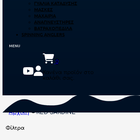
ΓΥΑΛΙΆ ΚΑΤΆΔΥΣΗΣ
ΜΆΣΚΕΣ
ΜΑΧΑΊΡΙΑ
ΑΝΑΠΝΕΥΣΤΉΡΕΣ
ΒΑΤΡΑΧΟΠΈΔΙΛΑ
SPINNING ANGLERS
0
Κανένα προϊόν στο
καλάθι σας.
Αρχική
RED SARDINE
Φίλτρα