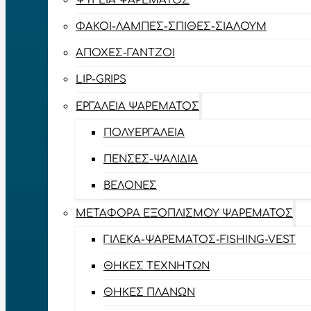
ΨΥΓΕΊΑ ΨΑΡΈΜΑΤΟΣ
ΦΑΚΟΊ-ΛΆΜΠΕΣ-ΣΠΊΘΕΣ-ΣΊΑΛΟΥΜ
ΑΠΌΧΕΣ-ΓΆΝΤΖΟΙ
LIP-GRIPS
EΡΓΑΛΕΊΑ ΨΑΡΈΜΑΤΟΣ
ΠΟΛΥΕΡΓΑΛΕΊΑ
ΠΈΝΣΕΣ-ΨΑΛΊΔΙΑ
ΒΕΛΌΝΕΣ
ΜΕΤΑΦΟΡΆ ΕΞΟΠΛΙΣΜΟΎ ΨΑΡΈΜΑΤΟΣ
ΓΙΛΈΚΑ-ΨΑΡΈΜΑΤΟΣ-FISHING-VEST
ΘΉΚΕΣ ΤΕΧΝΗΤΏΝ
ΘΉΚΕΣ ΠΛΆΝΩΝ