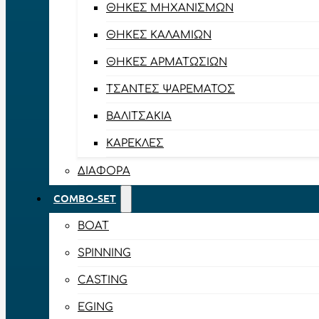
ΘΉΚΕΣ ΜΗΧΑΝΙΣΜΏΝ
ΘΉΚΕΣ ΚΑΛΑΜΙΏΝ
ΘΉΚΕΣ ΑΡΜΑΤΩΣΙΏΝ
ΤΣΆΝΤΕΣ ΨΑΡΈΜΑΤΟΣ
ΒΑΛΙΤΣΆΚΙΑ
ΚΑΡΈΚΛΕΣ
ΔΙΆΦΟΡΑ
COMBO-SET
BOAT
SPINNING
CASTING
EGING