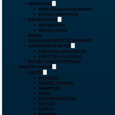
ΑΡΜΑΤΩΣΙΈΣ
ΑΡΜΑΤΩΣΙΈΣ-ΓΙΑ-ΚΑΛΑΜΆΡΙΑ
ΈΤΟΙΜΑ-ΠΑΡΆΜΑΛΛΑ
ΦΕΛΛΟΊ-BULDO
ΜΠΟΜΠΆΡΔΕΣ
ΦΕΛΛΟΊ -ΑΠΊΚΟ
ΒΑΡΊΔΙΑ
SISSY-ΑΠΕΛΕΥΘΕΡΟΤΈΣ ΜΟΛΥΒΙΟΎ
ΔΟΛΏΜΑΤΑ-ΜΑΛΆΓΡΕΣ
ΕΝΙΣΧΥΤΙΚΆ ΔΟΛΩΜΆΤΩΝ
ΕΝΙΣΧΥΤΙΚΆ ΓΙΑ EGGING
ΣΚΌΝΕΣ ΠΛΑΣΤΙΚΟΠΟΊΗΣΗΣ
ΑΞΕΣΟΥΆΡ ΑΛΙΕΊΑΣ
ΈΝΔΥΣΗ
ΜΠΛΟΎΖΕΣ
ΜΠΌΤΕΣ ΣΤΉΘΟΥΣ
ΑΔΙΆΒΡΟΧΑ
ΓΙΛΈΚΑ
ΜΠΟΥΦΆΝ-ΖΑΚΈΤΕΣ
ΚΆΛΤΣΕΣ
ΚΑΠΈΛΑ
ΣΚΟΎΦΟΙ