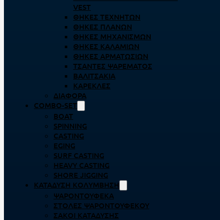
VEST
ΘΉΚΕΣ ΤΕΧΝΗΤΏΝ
ΘΉΚΕΣ ΠΛΆΝΩΝ
ΘΉΚΕΣ ΜΗΧΑΝΙΣΜΏΝ
ΘΉΚΕΣ ΚΑΛΑΜΙΏΝ
ΘΉΚΕΣ ΑΡΜΑΤΩΣΙΏΝ
ΤΣΆΝΤΕΣ ΨΑΡΈΜΑΤΟΣ
ΒΑΛΙΤΣΆΚΙΑ
ΚΑΡΈΚΛΕΣ
ΔΙΆΦΟΡΑ
COMBO-SET
BOAT
SPINNING
CASTING
EGING
SURF CASTING
HEAVY CASTING
SHORE JIGGING
ΚΑΤΆΔΥΣΗ ΚΟΛΎΜΒΗΣΗ
ΨΑΡΟΝΤΟΎΦΕΚΑ
ΣΤΟΛΈΣ ΨΑΡΟΝΤΟΎΦΕΚΟΥ
ΣΆΚΟΙ ΚΑΤΆΔΥΣΗΣ