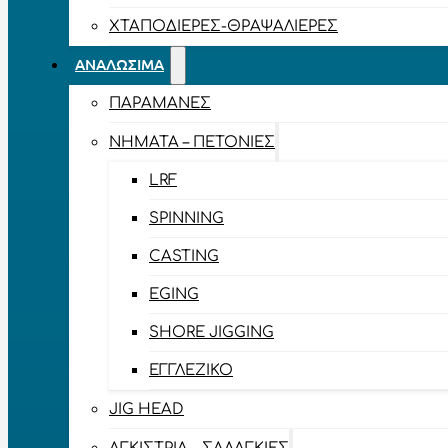
ΧΤΑΠΟΔΙΈΡΕΣ-ΘΡΑΨΑΛΙΈΡΕΣ
ΑΝΑΛΏΣΙΜΑ
ΠΑΡΑΜΆΝΕΣ
ΝΉΜΑΤΑ – ΠΕΤΟΝΙΈΣ
LRF
SPINNING
CASTING
EGING
SHORE JIGGING
ΕΓΓΛΈΖΙΚΟ
JIG HEAD