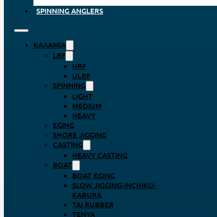
SPINNING ANGLERS
ΚΑΛΆΜΙΑ
LRF
HRF
ULRF
SPINNING
LIGHT
MEDIUM
HEAVY
EGING
SHORE JIGGING
CASTING
HEAVY CASTING
BOAT
BOAT EGING
SLOW JIGGING-INCHIKU-
KABURA
TAI RUBBER
TENYA