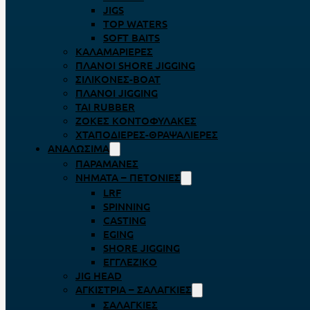
JIGS
TOP WATERS
SOFT BAITS
ΚΑΛΑΜΑΡΙΈΡΕΣ
ΠΛΆΝΟΙ SHORE JIGGING
ΣΙΛΙΚΌΝΕΣ-BOAT
ΠΛΆΝΟΙ JIGGING
TAI RUBBER
ΖΌΚΕΣ ΚΟΝΤΟΦΎΛΑΚΕΣ
ΧΤΑΠΟΔΙΈΡΕΣ-ΘΡΑΨΑΛΙΈΡΕΣ
ΑΝΑΛΏΣΙΜΑ
ΠΑΡΑΜΆΝΕΣ
ΝΉΜΑΤΑ – ΠΕΤΟΝΙΈΣ
LRF
SPINNING
CASTING
EGING
SHORE JIGGING
ΕΓΓΛΈΖΙΚΟ
JIG HEAD
ΑΓΚΊΣΤΡΙΑ – ΣΑΛΑΓΚΙΈΣ
ΣΑΛΑΓΚΙΈΣ