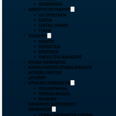
ΙΣΟΘΕΡΜΙΚΆ
ΑΞΕΡΟΥΆΡ ΡΟΥΧΙΣΜΟΎ
UV ΠΡΟΣΤΑΣΊΑ
ΓΆΝΤΙΑ
ΓΚΈΤΕΣ ΛΑΊΜΟΥ
ΓΥΑΛΙΆ
ΥΠΌΔΗΣΗ
ΜΠΌΤΕΣ
ΠΑΠΟΎΤΣΙΑ
ΜΠΟΤΆΚΙΑ
ΠΑΠΟΎΤΣΙΑ ΘΑΛΆΣΣΗΣ
ΨΥΓΕΊΑ ΨΑΡΈΜΑΤΟΣ
ΦΑΚΟΊ-ΛΆΜΠΕΣ-ΣΠΊΘΕΣ-ΣΊΑΛΟΥΜ
ΑΠΌΧΕΣ-ΓΆΝΤΖΟΙ
LIP-GRIPS
EΡΓΑΛΕΊΑ ΨΑΡΈΜΑΤΟΣ
ΠΟΛΥΕΡΓΑΛΕΊΑ
ΠΈΝΣΕΣ-ΨΑΛΊΔΙΑ
ΒΕΛΌΝΕΣ
ΜΕΤΑΦΟΡΆ ΕΞΟΠΛΙΣΜΟΎ
ΨΑΡΈΜΑΤΟΣ
ΓΙΛΈΚΑ-ΨΑΡΈΜΑΤΟΣ-FISHING-