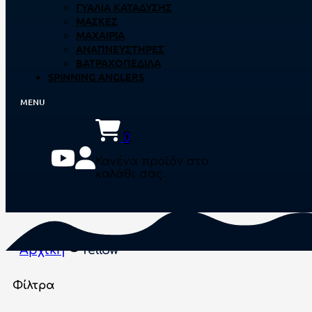
ΓΥΑΛΙΆ ΚΑΤΆΔΥΣΗΣ
ΜΆΣΚΕΣ
ΜΑΧΑΊΡΙΑ
ΑΝΑΠΝΕΥΣΤΉΡΕΣ
ΒΑΤΡΑΧΟΠΈΔΙΛΑ
SPINNING ANGLERS
0
Κανένα προϊόν στο
καλάθι σας.
Αρχική
Yellow
Φίλτρα