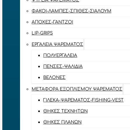
ΨΥΓΕΊΑ ΨΑΡΈΜΑΤΟΣ
ΦΑΚΟΊ-ΛΆΜΠΕΣ-ΣΠΊΘΕΣ-ΣΊΑΛΟΥΜ
ΑΠΌΧΕΣ-ΓΆΝΤΖΟΙ
LIP-GRIPS
EΡΓΑΛΕΊΑ ΨΑΡΈΜΑΤΟΣ
ΠΟΛΥΕΡΓΑΛΕΊΑ
ΠΈΝΣΕΣ-ΨΑΛΊΔΙΑ
ΒΕΛΌΝΕΣ
ΜΕΤΑΦΟΡΆ ΕΞΟΠΛΙΣΜΟΎ ΨΑΡΈΜΑΤΟΣ
ΓΙΛΈΚΑ-ΨΑΡΈΜΑΤΟΣ-FISHING-VEST
ΘΉΚΕΣ ΤΕΧΝΗΤΏΝ
ΘΉΚΕΣ ΠΛΆΝΩΝ