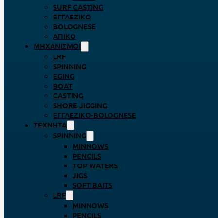
SURF CASTING
ΕΓΓΛΈΖΙΚΟ
BOLOGNESE
ΑΠΊΚΟ
ΜΗΧΑΝΙΣΜΟΊ
LRF
SPINNING
EGING
BOAT
CASTING
SHORE JIGGING
ΕΓΓΛΈΖΙΚΟ-BOLOGNESE
ΤΕΧΝΗΤΆ
SPINNING
MINNOWS
PENCILS
TOP WATERS
JIGS
SOFT BAITS
LRF
MINNOWS
PENCILS