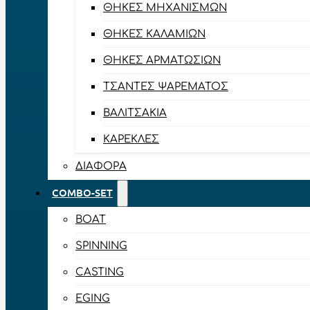
ΘΉΚΕΣ ΜΗΧΑΝΙΣΜΏΝ
ΘΉΚΕΣ ΚΑΛΑΜΙΏΝ
ΘΉΚΕΣ ΑΡΜΑΤΩΣΙΏΝ
ΤΣΆΝΤΕΣ ΨΑΡΈΜΑΤΟΣ
ΒΑΛΙΤΣΆΚΙΑ
ΚΑΡΈΚΛΕΣ
ΔΙΆΦΟΡΑ
COMBO-SET
BOAT
SPINNING
CASTING
EGING