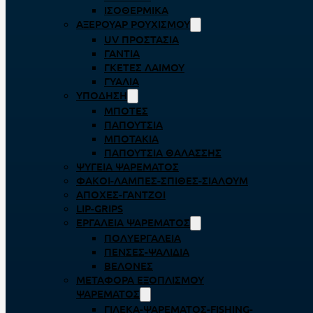
ΙΣΟΘΕΡΜΙΚΆ
ΑΞΕΡΟΥΆΡ ΡΟΥΧΙΣΜΟΎ
UV ΠΡΟΣΤΑΣΊΑ
ΓΆΝΤΙΑ
ΓΚΈΤΕΣ ΛΑΊΜΟΥ
ΓΥΑΛΙΆ
ΥΠΌΔΗΣΗ
ΜΠΌΤΕΣ
ΠΑΠΟΎΤΣΙΑ
ΜΠΟΤΆΚΙΑ
ΠΑΠΟΎΤΣΙΑ ΘΑΛΆΣΣΗΣ
ΨΥΓΕΊΑ ΨΑΡΈΜΑΤΟΣ
ΦΑΚΟΊ-ΛΆΜΠΕΣ-ΣΠΊΘΕΣ-ΣΊΑΛΟΥΜ
ΑΠΌΧΕΣ-ΓΆΝΤΖΟΙ
LIP-GRIPS
EΡΓΑΛΕΊΑ ΨΑΡΈΜΑΤΟΣ
ΠΟΛΥΕΡΓΑΛΕΊΑ
ΠΈΝΣΕΣ-ΨΑΛΊΔΙΑ
ΒΕΛΌΝΕΣ
ΜΕΤΑΦΟΡΆ ΕΞΟΠΛΙΣΜΟΎ
ΨΑΡΈΜΑΤΟΣ
ΓΙΛΈΚΑ-ΨΑΡΈΜΑΤΟΣ-FISHING-