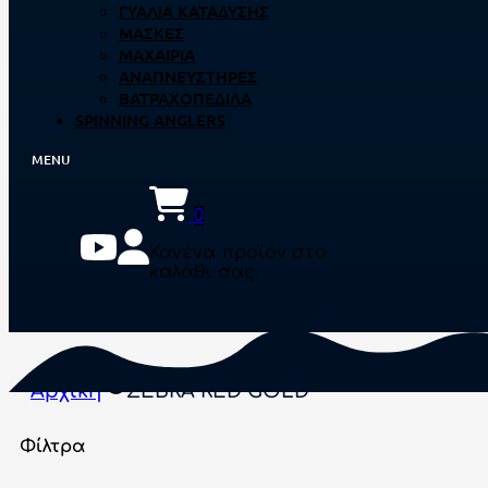
ΓΥΑΛΙΆ ΚΑΤΆΔΥΣΗΣ
ΜΆΣΚΕΣ
ΜΑΧΑΊΡΙΑ
ΑΝΑΠΝΕΥΣΤΉΡΕΣ
ΒΑΤΡΑΧΟΠΈΔΙΛΑ
SPINNING ANGLERS
0
Κανένα προϊόν στο
καλάθι σας.
Αρχική
ZEBRA RED GOLD
Φίλτρα