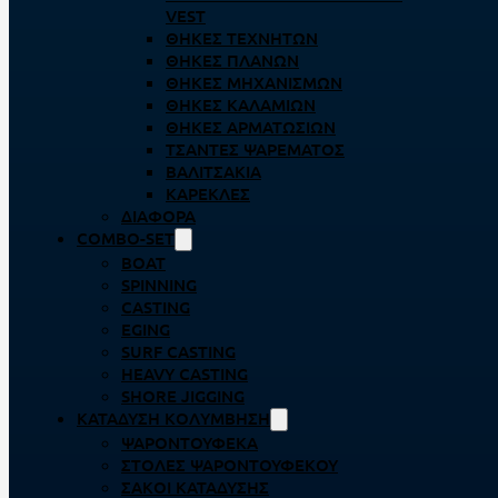
VEST
ΘΉΚΕΣ ΤΕΧΝΗΤΏΝ
ΘΉΚΕΣ ΠΛΆΝΩΝ
ΘΉΚΕΣ ΜΗΧΑΝΙΣΜΏΝ
ΘΉΚΕΣ ΚΑΛΑΜΙΏΝ
ΘΉΚΕΣ ΑΡΜΑΤΩΣΙΏΝ
ΤΣΆΝΤΕΣ ΨΑΡΈΜΑΤΟΣ
ΒΑΛΙΤΣΆΚΙΑ
ΚΑΡΈΚΛΕΣ
ΔΙΆΦΟΡΑ
COMBO-SET
BOAT
SPINNING
CASTING
EGING
SURF CASTING
HEAVY CASTING
SHORE JIGGING
ΚΑΤΆΔΥΣΗ ΚΟΛΎΜΒΗΣΗ
ΨΑΡΟΝΤΟΎΦΕΚΑ
ΣΤΟΛΈΣ ΨΑΡΟΝΤΟΎΦΕΚΟΥ
ΣΆΚΟΙ ΚΑΤΆΔΥΣΗΣ