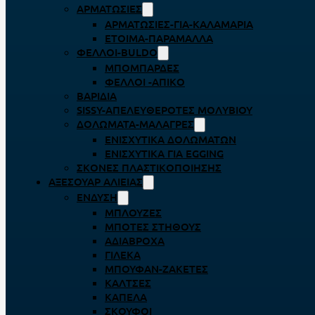
ΑΡΜΑΤΩΣΙΈΣ
ΑΡΜΑΤΩΣΙΈΣ-ΓΙΑ-ΚΑΛΑΜΆΡΙΑ
ΈΤΟΙΜΑ-ΠΑΡΆΜΑΛΛΑ
ΦΕΛΛΟΊ-BULDO
ΜΠΟΜΠΆΡΔΕΣ
ΦΕΛΛΟΊ -ΑΠΊΚΟ
ΒΑΡΊΔΙΑ
SISSY-ΑΠΕΛΕΥΘΕΡΟΤΈΣ ΜΟΛΥΒΙΟΎ
ΔΟΛΏΜΑΤΑ-ΜΑΛΆΓΡΕΣ
ΕΝΙΣΧΥΤΙΚΆ ΔΟΛΩΜΆΤΩΝ
ΕΝΙΣΧΥΤΙΚΆ ΓΙΑ EGGING
ΣΚΌΝΕΣ ΠΛΑΣΤΙΚΟΠΟΊΗΣΗΣ
ΑΞΕΣΟΥΆΡ ΑΛΙΕΊΑΣ
ΈΝΔΥΣΗ
ΜΠΛΟΎΖΕΣ
ΜΠΌΤΕΣ ΣΤΉΘΟΥΣ
ΑΔΙΆΒΡΟΧΑ
ΓΙΛΈΚΑ
ΜΠΟΥΦΆΝ-ΖΑΚΈΤΕΣ
ΚΆΛΤΣΕΣ
ΚΑΠΈΛΑ
ΣΚΟΎΦΟΙ