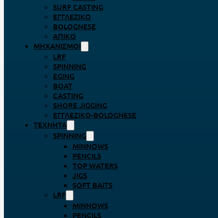
SURF CASTING
ΕΓΓΛΈΖΙΚΟ
BOLOGNESE
ΑΠΊΚΟ
ΜΗΧΑΝΙΣΜΟΊ
LRF
SPINNING
EGING
BOAT
CASTING
SHORE JIGGING
ΕΓΓΛΈΖΙΚΟ-BOLOGNESE
ΤΕΧΝΗΤΆ
SPINNING
MINNOWS
PENCILS
TOP WATERS
JIGS
SOFT BAITS
LRF
MINNOWS
PENCILS