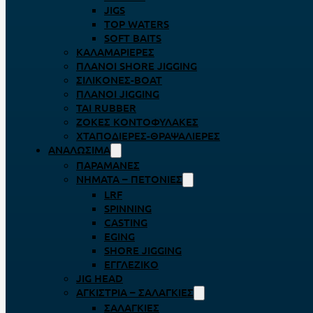
JIGS
TOP WATERS
SOFT BAITS
ΚΑΛΑΜΑΡΙΈΡΕΣ
ΠΛΆΝΟΙ SHORE JIGGING
ΣΙΛΙΚΌΝΕΣ-BOAT
ΠΛΆΝΟΙ JIGGING
TAI RUBBER
ΖΌΚΕΣ ΚΟΝΤΟΦΎΛΑΚΕΣ
ΧΤΑΠΟΔΙΈΡΕΣ-ΘΡΑΨΑΛΙΈΡΕΣ
ΑΝΑΛΏΣΙΜΑ
ΠΑΡΑΜΆΝΕΣ
ΝΉΜΑΤΑ – ΠΕΤΟΝΙΈΣ
LRF
SPINNING
CASTING
EGING
SHORE JIGGING
ΕΓΓΛΈΖΙΚΟ
JIG HEAD
ΑΓΚΊΣΤΡΙΑ – ΣΑΛΑΓΚΙΈΣ
ΣΑΛΑΓΚΙΈΣ