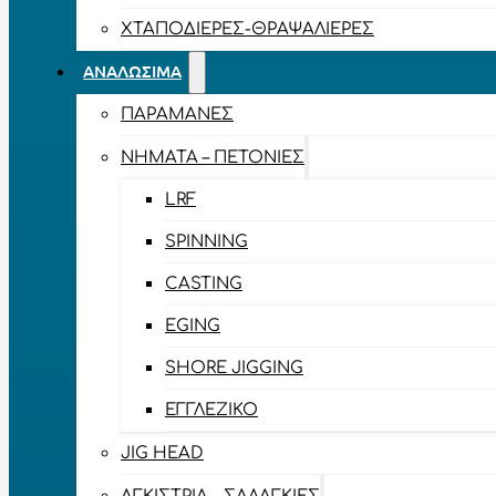
ΧΤΑΠΟΔΙΈΡΕΣ-ΘΡΑΨΑΛΙΈΡΕΣ
ΑΝΑΛΏΣΙΜΑ
ΠΑΡΑΜΆΝΕΣ
ΝΉΜΑΤΑ – ΠΕΤΟΝΙΈΣ
LRF
SPINNING
CASTING
EGING
SHORE JIGGING
ΕΓΓΛΈΖΙΚΟ
JIG HEAD