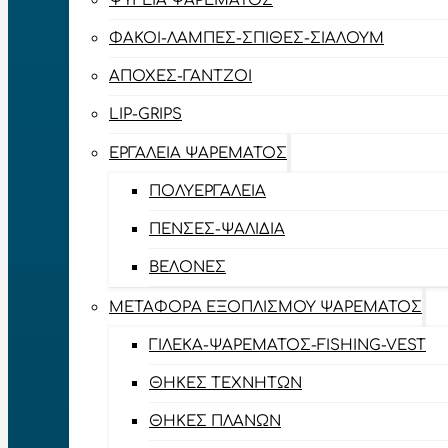
ΨΥΓΕΊΑ ΨΑΡΈΜΑΤΟΣ
ΦΑΚΟΊ-ΛΆΜΠΕΣ-ΣΠΊΘΕΣ-ΣΊΑΛΟΥΜ
ΑΠΌΧΕΣ-ΓΆΝΤΖΟΙ
LIP-GRIPS
EΡΓΑΛΕΊΑ ΨΑΡΈΜΑΤΟΣ
ΠΟΛΥΕΡΓΑΛΕΊΑ
ΠΈΝΣΕΣ-ΨΑΛΊΔΙΑ
ΒΕΛΌΝΕΣ
ΜΕΤΑΦΟΡΆ ΕΞΟΠΛΙΣΜΟΎ ΨΑΡΈΜΑΤΟΣ
ΓΙΛΈΚΑ-ΨΑΡΈΜΑΤΟΣ-FISHING-VEST
ΘΉΚΕΣ ΤΕΧΝΗΤΏΝ
ΘΉΚΕΣ ΠΛΆΝΩΝ