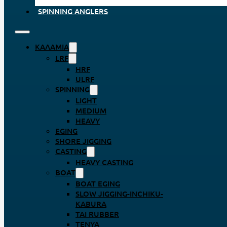
SPINNING ANGLERS
ΚΑΛΆΜΙΑ
LRF
HRF
ULRF
SPINNING
LIGHT
MEDIUM
HEAVY
EGING
SHORE JIGGING
CASTING
HEAVY CASTING
BOAT
BOAT EGING
SLOW JIGGING-INCHIKU-
KABURA
TAI RUBBER
TENYA