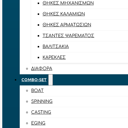
ΘΉΚΕΣ ΜΗΧΑΝΙΣΜΏΝ
ΘΉΚΕΣ ΚΑΛΑΜΙΏΝ
ΘΉΚΕΣ ΑΡΜΑΤΩΣΙΏΝ
ΤΣΆΝΤΕΣ ΨΑΡΈΜΑΤΟΣ
ΒΑΛΙΤΣΆΚΙΑ
ΚΑΡΈΚΛΕΣ
ΔΙΆΦΟΡΑ
COMBO-SET
BOAT
SPINNING
CASTING
EGING