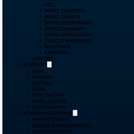
VEST
ΘΉΚΕΣ ΤΕΧΝΗΤΏΝ
ΘΉΚΕΣ ΠΛΆΝΩΝ
ΘΉΚΕΣ ΜΗΧΑΝΙΣΜΏΝ
ΘΉΚΕΣ ΚΑΛΑΜΙΏΝ
ΘΉΚΕΣ ΑΡΜΑΤΩΣΙΏΝ
ΤΣΆΝΤΕΣ ΨΑΡΈΜΑΤΟΣ
ΒΑΛΙΤΣΆΚΙΑ
ΚΑΡΈΚΛΕΣ
ΔΙΆΦΟΡΑ
COMBO-SET
BOAT
SPINNING
CASTING
EGING
SURF CASTING
HEAVY CASTING
SHORE JIGGING
ΚΑΤΆΔΥΣΗ ΚΟΛΎΜΒΗΣΗ
ΨΑΡΟΝΤΟΎΦΕΚΑ
ΣΤΟΛΈΣ ΨΑΡΟΝΤΟΎΦΕΚΟΥ
ΣΆΚΟΙ ΚΑΤΆΔΥΣΗΣ