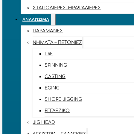
ΧΤΑΠΟΔΙΈΡΕΣ-ΘΡΑΨΑΛΙΈΡΕΣ
ΑΝΑΛΏΣΙΜΑ
ΠΑΡΑΜΆΝΕΣ
ΝΉΜΑΤΑ – ΠΕΤΟΝΙΈΣ
LRF
SPINNING
CASTING
EGING
SHORE JIGGING
ΕΓΓΛΈΖΙΚΟ
JIG HEAD