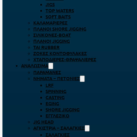
JIGS
TOP WATERS
SOFT BAITS
ΚΑΛΑΜΑΡΙΈΡΕΣ
ΠΛΆΝΟΙ SHORE JIGGING
ΣΙΛΙΚΌΝΕΣ-BOAT
ΠΛΆΝΟΙ JIGGING
TAI RUBBER
ΖΌΚΕΣ ΚΟΝΤΟΦΎΛΑΚΕΣ
ΧΤΑΠΟΔΙΈΡΕΣ-ΘΡΑΨΑΛΙΈΡΕΣ
ΑΝΑΛΏΣΙΜΑ
ΠΑΡΑΜΆΝΕΣ
ΝΉΜΑΤΑ – ΠΕΤΟΝΙΈΣ
LRF
SPINNING
CASTING
EGING
SHORE JIGGING
ΕΓΓΛΈΖΙΚΟ
JIG HEAD
ΑΓΚΊΣΤΡΙΑ – ΣΑΛΑΓΚΙΈΣ
ΣΑΛΑΓΚΙΈΣ