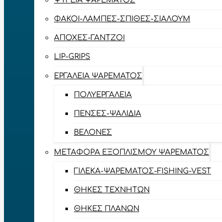
ΨΥΓΕΊΑ ΨΑΡΈΜΑΤΟΣ
ΦΑΚΟΊ-ΛΆΜΠΕΣ-ΣΠΊΘΕΣ-ΣΊΑΛΟΥΜ
ΑΠΌΧΕΣ-ΓΆΝΤΖΟΙ
LIP-GRIPS
EΡΓΑΛΕΊΑ ΨΑΡΈΜΑΤΟΣ
ΠΟΛΥΕΡΓΑΛΕΊΑ
ΠΈΝΣΕΣ-ΨΑΛΊΔΙΑ
ΒΕΛΌΝΕΣ
ΜΕΤΑΦΟΡΆ ΕΞΟΠΛΙΣΜΟΎ ΨΑΡΈΜΑΤΟΣ
ΓΙΛΈΚΑ-ΨΑΡΈΜΑΤΟΣ-FISHING-VEST
ΘΉΚΕΣ ΤΕΧΝΗΤΏΝ
ΘΉΚΕΣ ΠΛΆΝΩΝ