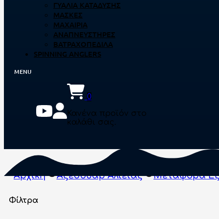
ΓΥΑΛΙΆ ΚΑΤΆΔΥΣΗΣ
ΜΆΣΚΕΣ
ΜΑΧΑΊΡΙΑ
ΑΝΑΠΝΕΥΣΤΉΡΕΣ
ΒΑΤΡΑΧΟΠΈΔΙΛΑ
SPINNING ANGLERS
0
Κανένα προϊόν στο
καλάθι σας.
Αρχική
Αξεσουάρ Αλιείας
Μεταφορά Εξ
Φίλτρα