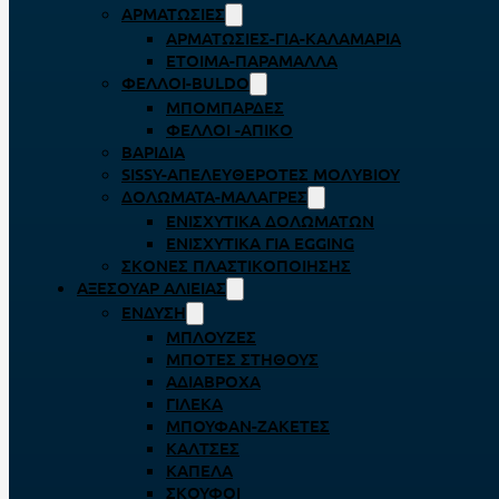
ΑΡΜΑΤΩΣΙΈΣ
ΑΡΜΑΤΩΣΙΈΣ-ΓΙΑ-ΚΑΛΑΜΆΡΙΑ
ΈΤΟΙΜΑ-ΠΑΡΆΜΑΛΛΑ
ΦΕΛΛΟΊ-BULDO
ΜΠΟΜΠΆΡΔΕΣ
ΦΕΛΛΟΊ -ΑΠΊΚΟ
ΒΑΡΊΔΙΑ
SISSY-ΑΠΕΛΕΥΘΕΡΟΤΈΣ ΜΟΛΥΒΙΟΎ
ΔΟΛΏΜΑΤΑ-ΜΑΛΆΓΡΕΣ
ΕΝΙΣΧΥΤΙΚΆ ΔΟΛΩΜΆΤΩΝ
ΕΝΙΣΧΥΤΙΚΆ ΓΙΑ EGGING
ΣΚΌΝΕΣ ΠΛΑΣΤΙΚΟΠΟΊΗΣΗΣ
ΑΞΕΣΟΥΆΡ ΑΛΙΕΊΑΣ
ΈΝΔΥΣΗ
ΜΠΛΟΎΖΕΣ
ΜΠΌΤΕΣ ΣΤΉΘΟΥΣ
ΑΔΙΆΒΡΟΧΑ
ΓΙΛΈΚΑ
ΜΠΟΥΦΆΝ-ΖΑΚΈΤΕΣ
ΚΆΛΤΣΕΣ
ΚΑΠΈΛΑ
ΣΚΟΎΦΟΙ