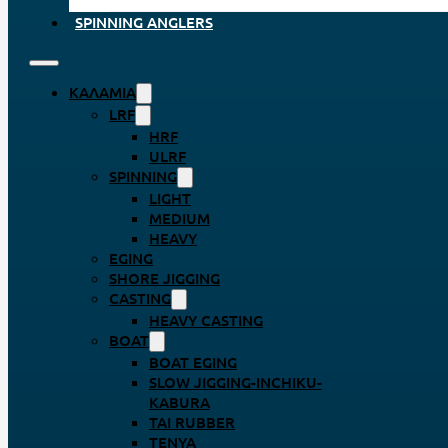
SPINNING ANGLERS
ΚΑΛΆΜΙΑ
LRF
HRF
ULRF
SPINNING
LIGHT
MEDIUM
HEAVY
EGING
SHORE JIGGING
CASTING
HEAVY CASTING
BOAT
BOAT EGING
SLOW JIGGING-INCHIKU-
KABURA
TAI RUBBER
TENYA