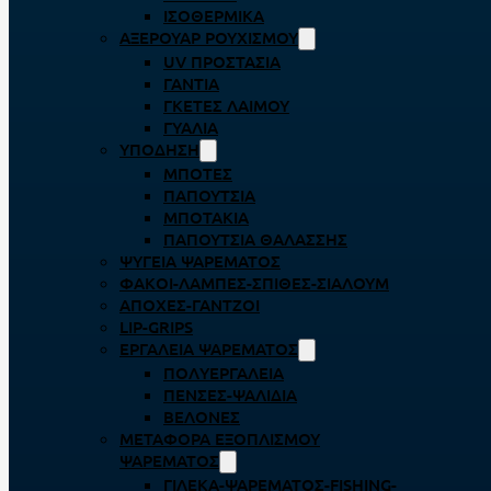
ΙΣΟΘΕΡΜΙΚΆ
ΑΞΕΡΟΥΆΡ ΡΟΥΧΙΣΜΟΎ
UV ΠΡΟΣΤΑΣΊΑ
ΓΆΝΤΙΑ
ΓΚΈΤΕΣ ΛΑΊΜΟΥ
ΓΥΑΛΙΆ
ΥΠΌΔΗΣΗ
ΜΠΌΤΕΣ
ΠΑΠΟΎΤΣΙΑ
ΜΠΟΤΆΚΙΑ
ΠΑΠΟΎΤΣΙΑ ΘΑΛΆΣΣΗΣ
ΨΥΓΕΊΑ ΨΑΡΈΜΑΤΟΣ
ΦΑΚΟΊ-ΛΆΜΠΕΣ-ΣΠΊΘΕΣ-ΣΊΑΛΟΥΜ
ΑΠΌΧΕΣ-ΓΆΝΤΖΟΙ
LIP-GRIPS
EΡΓΑΛΕΊΑ ΨΑΡΈΜΑΤΟΣ
ΠΟΛΥΕΡΓΑΛΕΊΑ
ΠΈΝΣΕΣ-ΨΑΛΊΔΙΑ
ΒΕΛΌΝΕΣ
ΜΕΤΑΦΟΡΆ ΕΞΟΠΛΙΣΜΟΎ
ΨΑΡΈΜΑΤΟΣ
ΓΙΛΈΚΑ-ΨΑΡΈΜΑΤΟΣ-FISHING-