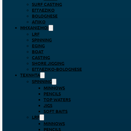
SURF CASTING
ΕΓΓΛΈΖΙΚΟ
BOLOGNESE
ΑΠΊΚΟ
ΜΗΧΑΝΙΣΜΟΊ
LRF
SPINNING
EGING
BOAT
CASTING
SHORE JIGGING
ΕΓΓΛΈΖΙΚΟ-BOLOGNESE
ΤΕΧΝΗΤΆ
SPINNING
MINNOWS
PENCILS
TOP WATERS
JIGS
SOFT BAITS
LRF
MINNOWS
PENCILS