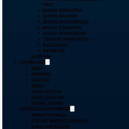
VEST
ΘΉΚΕΣ ΤΕΧΝΗΤΏΝ
ΘΉΚΕΣ ΠΛΆΝΩΝ
ΘΉΚΕΣ ΜΗΧΑΝΙΣΜΏΝ
ΘΉΚΕΣ ΚΑΛΑΜΙΏΝ
ΘΉΚΕΣ ΑΡΜΑΤΩΣΙΏΝ
ΤΣΆΝΤΕΣ ΨΑΡΈΜΑΤΟΣ
ΒΑΛΙΤΣΆΚΙΑ
ΚΑΡΈΚΛΕΣ
ΔΙΆΦΟΡΑ
COMBO-SET
BOAT
SPINNING
CASTING
EGING
SURF CASTING
HEAVY CASTING
SHORE JIGGING
ΚΑΤΆΔΥΣΗ ΚΟΛΎΜΒΗΣΗ
ΨΑΡΟΝΤΟΎΦΕΚΑ
ΣΤΟΛΈΣ ΨΑΡΟΝΤΟΎΦΕΚΟΥ
ΣΆΚΟΙ ΚΑΤΆΔΥΣΗΣ