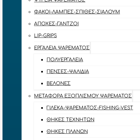
ΨΥΓΕΊΑ ΨΑΡΈΜΑΤΟΣ
ΦΑΚΟΊ-ΛΆΜΠΕΣ-ΣΠΊΘΕΣ-ΣΊΑΛΟΥΜ
ΑΠΌΧΕΣ-ΓΆΝΤΖΟΙ
LIP-GRIPS
EΡΓΑΛΕΊΑ ΨΑΡΈΜΑΤΟΣ
ΠΟΛΥΕΡΓΑΛΕΊΑ
ΠΈΝΣΕΣ-ΨΑΛΊΔΙΑ
ΒΕΛΌΝΕΣ
ΜΕΤΑΦΟΡΆ ΕΞΟΠΛΙΣΜΟΎ ΨΑΡΈΜΑΤΟΣ
ΓΙΛΈΚΑ-ΨΑΡΈΜΑΤΟΣ-FISHING-VEST
ΘΉΚΕΣ ΤΕΧΝΗΤΏΝ
ΘΉΚΕΣ ΠΛΆΝΩΝ