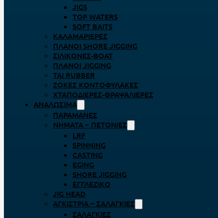
JIGS
TOP WATERS
SOFT BAITS
ΚΑΛΑΜΑΡΙΈΡΕΣ
ΠΛΆΝΟΙ SHORE JIGGING
ΣΙΛΙΚΌΝΕΣ-BOAT
ΠΛΆΝΟΙ JIGGING
TAI RUBBER
ΖΌΚΕΣ ΚΟΝΤΟΦΎΛΑΚΕΣ
ΧΤΑΠΟΔΙΈΡΕΣ-ΘΡΑΨΑΛΙΈΡΕΣ
ΑΝΑΛΏΣΙΜΑ
ΠΑΡΑΜΆΝΕΣ
ΝΉΜΑΤΑ – ΠΕΤΟΝΙΈΣ
LRF
SPINNING
CASTING
EGING
SHORE JIGGING
ΕΓΓΛΈΖΙΚΟ
JIG HEAD
ΑΓΚΊΣΤΡΙΑ – ΣΑΛΑΓΚΙΈΣ
ΣΑΛΑΓΚΙΈΣ