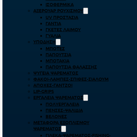
ΙΣΟΘΕΡΜΙΚΆ
ΑΞΕΡΟΥΆΡ ΡΟΥΧΙΣΜΟΎ
UV ΠΡΟΣΤΑΣΊΑ
ΓΆΝΤΙΑ
ΓΚΈΤΕΣ ΛΑΊΜΟΥ
ΓΥΑΛΙΆ
ΥΠΌΔΗΣΗ
ΜΠΌΤΕΣ
ΠΑΠΟΎΤΣΙΑ
ΜΠΟΤΆΚΙΑ
ΠΑΠΟΎΤΣΙΑ ΘΑΛΆΣΣΗΣ
ΨΥΓΕΊΑ ΨΑΡΈΜΑΤΟΣ
ΦΑΚΟΊ-ΛΆΜΠΕΣ-ΣΠΊΘΕΣ-ΣΊΑΛΟΥΜ
ΑΠΌΧΕΣ-ΓΆΝΤΖΟΙ
LIP-GRIPS
EΡΓΑΛΕΊΑ ΨΑΡΈΜΑΤΟΣ
ΠΟΛΥΕΡΓΑΛΕΊΑ
ΠΈΝΣΕΣ-ΨΑΛΊΔΙΑ
ΒΕΛΌΝΕΣ
ΜΕΤΑΦΟΡΆ ΕΞΟΠΛΙΣΜΟΎ
ΨΑΡΈΜΑΤΟΣ
ΓΙΛΈΚΑ-ΨΑΡΈΜΑΤΟΣ-FISHING-