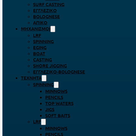
SURF CASTING
ΕΓΓΛΈΖΙΚΟ
BOLOGNESE
ΑΠΊΚΟ
ΜΗΧΑΝΙΣΜΟΊ
LRF
SPINNING
EGING
BOAT
CASTING
SHORE JIGGING
ΕΓΓΛΈΖΙΚΟ-BOLOGNESE
ΤΕΧΝΗΤΆ
SPINNING
MINNOWS
PENCILS
TOP WATERS
JIGS
SOFT BAITS
LRF
MINNOWS
PENCILS