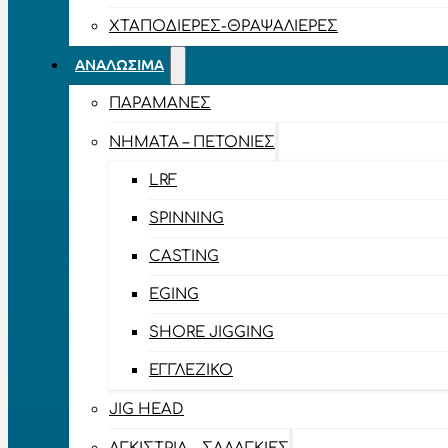
ΧΤΑΠΟΔΙΈΡΕΣ-ΘΡΑΨΑΛΙΈΡΕΣ
ΑΝΑΛΏΣΙΜΑ
ΠΑΡΑΜΆΝΕΣ
ΝΉΜΑΤΑ – ΠΕΤΟΝΙΈΣ
LRF
SPINNING
CASTING
EGING
SHORE JIGGING
ΕΓΓΛΈΖΙΚΟ
JIG HEAD