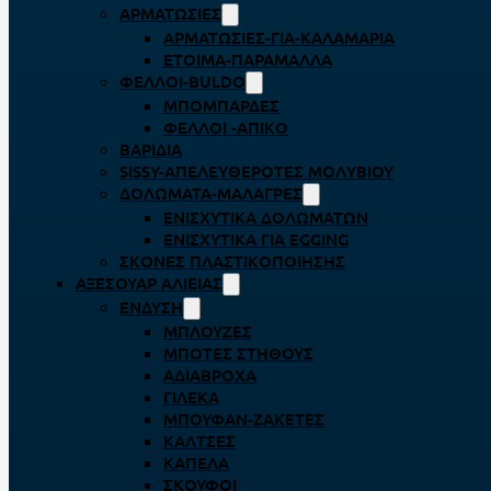
ΑΡΜΑΤΩΣΙΈΣ
ΑΡΜΑΤΩΣΙΈΣ-ΓΙΑ-ΚΑΛΑΜΆΡΙΑ
ΈΤΟΙΜΑ-ΠΑΡΆΜΑΛΛΑ
ΦΕΛΛΟΊ-BULDO
ΜΠΟΜΠΆΡΔΕΣ
ΦΕΛΛΟΊ -ΑΠΊΚΟ
ΒΑΡΊΔΙΑ
SISSY-ΑΠΕΛΕΥΘΕΡΟΤΈΣ ΜΟΛΥΒΙΟΎ
ΔΟΛΏΜΑΤΑ-ΜΑΛΆΓΡΕΣ
ΕΝΙΣΧΥΤΙΚΆ ΔΟΛΩΜΆΤΩΝ
ΕΝΙΣΧΥΤΙΚΆ ΓΙΑ EGGING
ΣΚΌΝΕΣ ΠΛΑΣΤΙΚΟΠΟΊΗΣΗΣ
ΑΞΕΣΟΥΆΡ ΑΛΙΕΊΑΣ
ΈΝΔΥΣΗ
ΜΠΛΟΎΖΕΣ
ΜΠΌΤΕΣ ΣΤΉΘΟΥΣ
ΑΔΙΆΒΡΟΧΑ
ΓΙΛΈΚΑ
ΜΠΟΥΦΆΝ-ΖΑΚΈΤΕΣ
ΚΆΛΤΣΕΣ
ΚΑΠΈΛΑ
ΣΚΟΎΦΟΙ