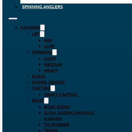
SPINNING ANGLERS
ΚΑΛΆΜΙΑ
LRF
HRF
ULRF
SPINNING
LIGHT
MEDIUM
HEAVY
EGING
SHORE JIGGING
CASTING
HEAVY CASTING
BOAT
BOAT EGING
SLOW JIGGING-INCHIKU-
KABURA
TAI RUBBER
TENYA