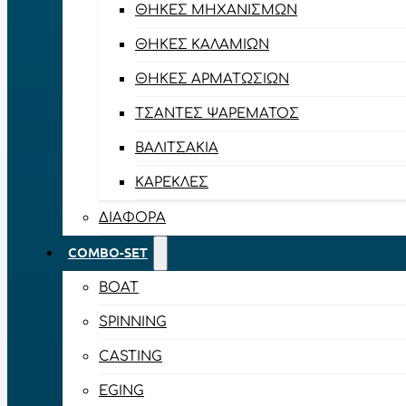
ΘΉΚΕΣ ΜΗΧΑΝΙΣΜΏΝ
ΘΉΚΕΣ ΚΑΛΑΜΙΏΝ
ΘΉΚΕΣ ΑΡΜΑΤΩΣΙΏΝ
ΤΣΆΝΤΕΣ ΨΑΡΈΜΑΤΟΣ
ΒΑΛΙΤΣΆΚΙΑ
ΚΑΡΈΚΛΕΣ
ΔΙΆΦΟΡΑ
COMBO-SET
BOAT
SPINNING
CASTING
EGING