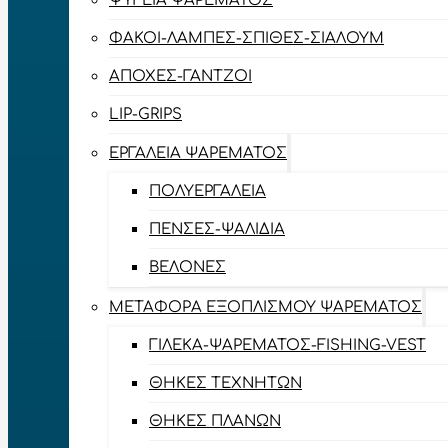
ΨΥΓΕΊΑ ΨΑΡΈΜΑΤΟΣ
ΦΑΚΟΊ-ΛΆΜΠΕΣ-ΣΠΊΘΕΣ-ΣΊΑΛΟΥΜ
ΑΠΌΧΕΣ-ΓΆΝΤΖΟΙ
LIP-GRIPS
EΡΓΑΛΕΊΑ ΨΑΡΈΜΑΤΟΣ
ΠΟΛΥΕΡΓΑΛΕΊΑ
ΠΈΝΣΕΣ-ΨΑΛΊΔΙΑ
ΒΕΛΌΝΕΣ
ΜΕΤΑΦΟΡΆ ΕΞΟΠΛΙΣΜΟΎ ΨΑΡΈΜΑΤΟΣ
ΓΙΛΈΚΑ-ΨΑΡΈΜΑΤΟΣ-FISHING-VEST
ΘΉΚΕΣ ΤΕΧΝΗΤΏΝ
ΘΉΚΕΣ ΠΛΆΝΩΝ