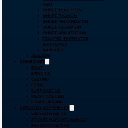
VEST
ΘΉΚΕΣ ΤΕΧΝΗΤΏΝ
ΘΉΚΕΣ ΠΛΆΝΩΝ
ΘΉΚΕΣ ΜΗΧΑΝΙΣΜΏΝ
ΘΉΚΕΣ ΚΑΛΑΜΙΏΝ
ΘΉΚΕΣ ΑΡΜΑΤΩΣΙΏΝ
ΤΣΆΝΤΕΣ ΨΑΡΈΜΑΤΟΣ
ΒΑΛΙΤΣΆΚΙΑ
ΚΑΡΈΚΛΕΣ
ΔΙΆΦΟΡΑ
COMBO-SET
BOAT
SPINNING
CASTING
EGING
SURF CASTING
HEAVY CASTING
SHORE JIGGING
ΚΑΤΆΔΥΣΗ ΚΟΛΎΜΒΗΣΗ
ΨΑΡΟΝΤΟΎΦΕΚΑ
ΣΤΟΛΈΣ ΨΑΡΟΝΤΟΎΦΕΚΟΥ
ΣΆΚΟΙ ΚΑΤΆΔΥΣΗΣ