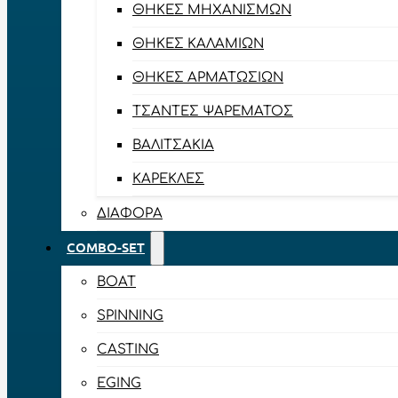
ΘΉΚΕΣ ΜΗΧΑΝΙΣΜΏΝ
ΘΉΚΕΣ ΚΑΛΑΜΙΏΝ
ΘΉΚΕΣ ΑΡΜΑΤΩΣΙΏΝ
ΤΣΆΝΤΕΣ ΨΑΡΈΜΑΤΟΣ
ΒΑΛΙΤΣΆΚΙΑ
ΚΑΡΈΚΛΕΣ
ΔΙΆΦΟΡΑ
COMBO-SET
BOAT
SPINNING
CASTING
EGING