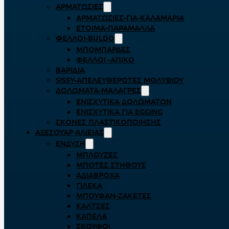
ΑΡΜΑΤΩΣΙΈΣ
ΑΡΜΑΤΩΣΙΈΣ-ΓΙΑ-ΚΑΛΑΜΆΡΙΑ
ΈΤΟΙΜΑ-ΠΑΡΆΜΑΛΛΑ
ΦΕΛΛΟΊ-BULDO
ΜΠΟΜΠΆΡΔΕΣ
ΦΕΛΛΟΊ -ΑΠΊΚΟ
ΒΑΡΊΔΙΑ
SISSY-ΑΠΕΛΕΥΘΕΡΟΤΈΣ ΜΟΛΥΒΙΟΎ
ΔΟΛΏΜΑΤΑ-ΜΑΛΆΓΡΕΣ
ΕΝΙΣΧΥΤΙΚΆ ΔΟΛΩΜΆΤΩΝ
ΕΝΙΣΧΥΤΙΚΆ ΓΙΑ EGGING
ΣΚΌΝΕΣ ΠΛΑΣΤΙΚΟΠΟΊΗΣΗΣ
ΑΞΕΣΟΥΆΡ ΑΛΙΕΊΑΣ
ΈΝΔΥΣΗ
ΜΠΛΟΎΖΕΣ
ΜΠΌΤΕΣ ΣΤΉΘΟΥΣ
ΑΔΙΆΒΡΟΧΑ
ΓΙΛΈΚΑ
ΜΠΟΥΦΆΝ-ΖΑΚΈΤΕΣ
ΚΆΛΤΣΕΣ
ΚΑΠΈΛΑ
ΣΚΟΎΦΟΙ