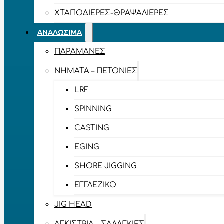
ΧΤΑΠΟΔΙΈΡΕΣ-ΘΡΑΨΑΛΙΈΡΕΣ
ΑΝΑΛΏΣΙΜΑ
ΠΑΡΑΜΆΝΕΣ
ΝΉΜΑΤΑ – ΠΕΤΟΝΙΈΣ
LRF
SPINNING
CASTING
EGING
SHORE JIGGING
ΕΓΓΛΈΖΙΚΟ
JIG HEAD