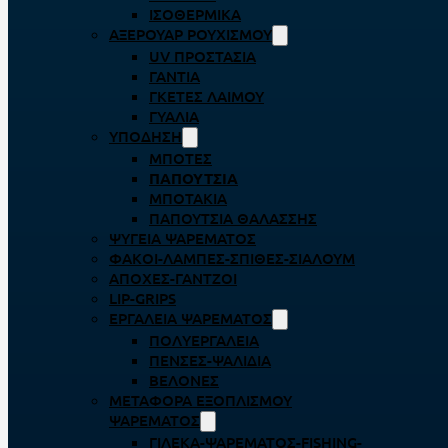
ΙΣΟΘΕΡΜΙΚΆ
ΑΞΕΡΟΥΆΡ ΡΟΥΧΙΣΜΟΎ
UV ΠΡΟΣΤΑΣΊΑ
ΓΆΝΤΙΑ
ΓΚΈΤΕΣ ΛΑΊΜΟΥ
ΓΥΑΛΙΆ
ΥΠΌΔΗΣΗ
ΜΠΌΤΕΣ
ΠΑΠΟΎΤΣΙΑ
ΜΠΟΤΆΚΙΑ
ΠΑΠΟΎΤΣΙΑ ΘΑΛΆΣΣΗΣ
ΨΥΓΕΊΑ ΨΑΡΈΜΑΤΟΣ
ΦΑΚΟΊ-ΛΆΜΠΕΣ-ΣΠΊΘΕΣ-ΣΊΑΛΟΥΜ
ΑΠΌΧΕΣ-ΓΆΝΤΖΟΙ
LIP-GRIPS
EΡΓΑΛΕΊΑ ΨΑΡΈΜΑΤΟΣ
ΠΟΛΥΕΡΓΑΛΕΊΑ
ΠΈΝΣΕΣ-ΨΑΛΊΔΙΑ
ΒΕΛΌΝΕΣ
ΜΕΤΑΦΟΡΆ ΕΞΟΠΛΙΣΜΟΎ
ΨΑΡΈΜΑΤΟΣ
ΓΙΛΈΚΑ-ΨΑΡΈΜΑΤΟΣ-FISHING-