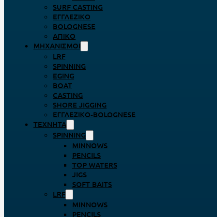
SURF CASTING
ΕΓΓΛΈΖΙΚΟ
BOLOGNESE
ΑΠΊΚΟ
ΜΗΧΑΝΙΣΜΟΊ
LRF
SPINNING
EGING
BOAT
CASTING
SHORE JIGGING
ΕΓΓΛΈΖΙΚΟ-BOLOGNESE
ΤΕΧΝΗΤΆ
SPINNING
MINNOWS
PENCILS
TOP WATERS
JIGS
SOFT BAITS
LRF
MINNOWS
PENCILS