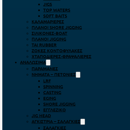
JIGS
TOP WATERS
SOFT BAITS
ΚΑΛΑΜΑΡΙΈΡΕΣ
ΠΛΆΝΟΙ SHORE JIGGING
ΣΙΛΙΚΌΝΕΣ-BOAT
ΠΛΆΝΟΙ JIGGING
TAI RUBBER
ΖΌΚΕΣ ΚΟΝΤΟΦΎΛΑΚΕΣ
ΧΤΑΠΟΔΙΈΡΕΣ-ΘΡΑΨΑΛΙΈΡΕΣ
ΑΝΑΛΏΣΙΜΑ
ΠΑΡΑΜΆΝΕΣ
ΝΉΜΑΤΑ – ΠΕΤΟΝΙΈΣ
LRF
SPINNING
CASTING
EGING
SHORE JIGGING
ΕΓΓΛΈΖΙΚΟ
JIG HEAD
ΑΓΚΊΣΤΡΙΑ – ΣΑΛΑΓΚΙΈΣ
ΣΑΛΑΓΚΙΈΣ