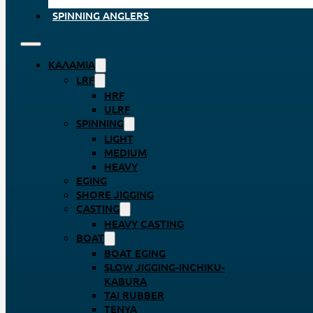
SPINNING ANGLERS
ΚΑΛΆΜΙΑ
LRF
HRF
ULRF
SPINNING
LIGHT
MEDIUM
HEAVY
EGING
SHORE JIGGING
CASTING
HEAVY CASTING
BOAT
BOAT EGING
SLOW JIGGING-INCHIKU-
KABURA
TAI RUBBER
TENYA