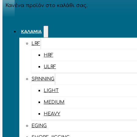
Κανένα προϊόν στο καλάθι σας.
ΚΑΛΆΜΙΑ
LRF
HRF
ULRF
SPINNING
LIGHT
MEDIUM
HEAVY
EGING