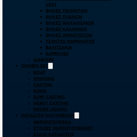
VEST
ΘΉΚΕΣ ΤΕΧΝΗΤΏΝ
ΘΉΚΕΣ ΠΛΆΝΩΝ
ΘΉΚΕΣ ΜΗΧΑΝΙΣΜΏΝ
ΘΉΚΕΣ ΚΑΛΑΜΙΏΝ
ΘΉΚΕΣ ΑΡΜΑΤΩΣΙΏΝ
ΤΣΆΝΤΕΣ ΨΑΡΈΜΑΤΟΣ
ΒΑΛΙΤΣΆΚΙΑ
ΚΑΡΈΚΛΕΣ
ΔΙΆΦΟΡΑ
COMBO-SET
BOAT
SPINNING
CASTING
EGING
SURF CASTING
HEAVY CASTING
SHORE JIGGING
ΚΑΤΆΔΥΣΗ ΚΟΛΎΜΒΗΣΗ
ΨΑΡΟΝΤΟΎΦΕΚΑ
ΣΤΟΛΈΣ ΨΑΡΟΝΤΟΎΦΕΚΟΥ
ΣΆΚΟΙ ΚΑΤΆΔΥΣΗΣ