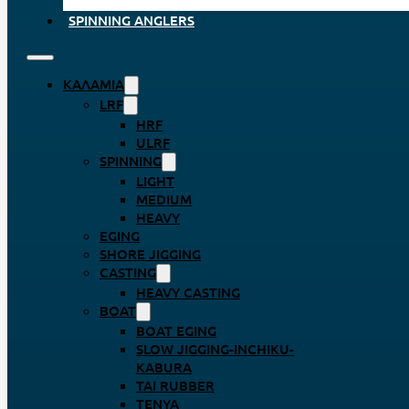
SPINNING ANGLERS
ΚΑΛΆΜΙΑ
LRF
HRF
ULRF
SPINNING
LIGHT
MEDIUM
HEAVY
EGING
SHORE JIGGING
CASTING
HEAVY CASTING
BOAT
BOAT EGING
SLOW JIGGING-INCHIKU-
KABURA
TAI RUBBER
TENYA