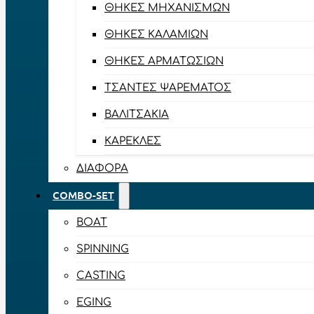
ΘΉΚΕΣ ΜΗΧΑΝΙΣΜΏΝ
ΘΉΚΕΣ ΚΑΛΑΜΙΏΝ
ΘΉΚΕΣ ΑΡΜΑΤΩΣΙΏΝ
ΤΣΆΝΤΕΣ ΨΑΡΈΜΑΤΟΣ
ΒΑΛΙΤΣΆΚΙΑ
ΚΑΡΈΚΛΕΣ
ΔΙΆΦΟΡΑ
COMBO-SET
BOAT
SPINNING
CASTING
EGING