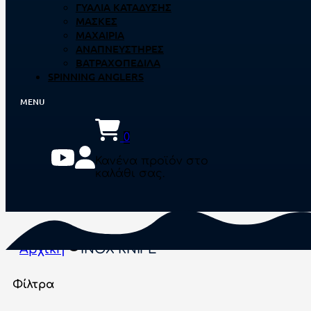
ΓΥΑΛΙΆ ΚΑΤΆΔΥΣΗΣ
ΜΆΣΚΕΣ
ΜΑΧΑΊΡΙΑ
ΑΝΑΠΝΕΥΣΤΉΡΕΣ
ΒΑΤΡΑΧΟΠΈΔΙΛΑ
SPINNING ANGLERS
0
Κανένα προϊόν στο
καλάθι σας.
Αρχική
INOX KNIFE
Φίλτρα