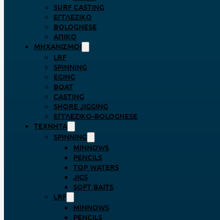
SURF CASTING
ΕΓΓΛΈΖΙΚΟ
BOLOGNESE
ΑΠΊΚΟ
ΜΗΧΑΝΙΣΜΟΊ
LRF
SPINNING
EGING
BOAT
CASTING
SHORE JIGGING
ΕΓΓΛΈΖΙΚΟ-BOLOGNESE
ΤΕΧΝΗΤΆ
SPINNING
MINNOWS
PENCILS
TOP WATERS
JIGS
SOFT BAITS
LRF
MINNOWS
PENCILS