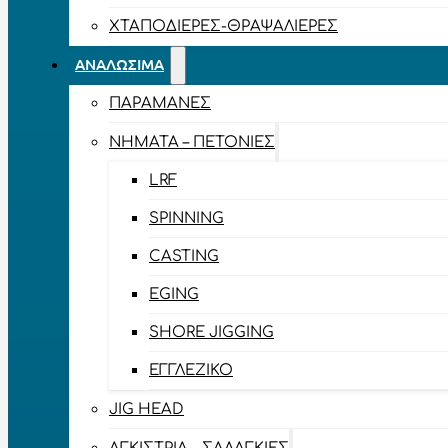
ΧΤΑΠΟΔΙΈΡΕΣ-ΘΡΑΨΑΛΙΈΡΕΣ
ΑΝΑΛΏΣΙΜΑ
ΠΑΡΑΜΆΝΕΣ
ΝΉΜΑΤΑ – ΠΕΤΟΝΙΈΣ
LRF
SPINNING
CASTING
EGING
SHORE JIGGING
ΕΓΓΛΈΖΙΚΟ
JIG HEAD