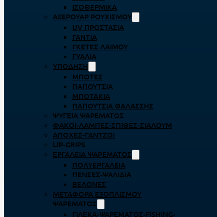
ΙΣΟΘΕΡΜΙΚΆ
ΑΞΕΡΟΥΆΡ ΡΟΥΧΙΣΜΟΎ
UV ΠΡΟΣΤΑΣΊΑ
ΓΆΝΤΙΑ
ΓΚΈΤΕΣ ΛΑΊΜΟΥ
ΓΥΑΛΙΆ
ΥΠΌΔΗΣΗ
ΜΠΌΤΕΣ
ΠΑΠΟΎΤΣΙΑ
ΜΠΟΤΆΚΙΑ
ΠΑΠΟΎΤΣΙΑ ΘΑΛΆΣΣΗΣ
ΨΥΓΕΊΑ ΨΑΡΈΜΑΤΟΣ
ΦΑΚΟΊ-ΛΆΜΠΕΣ-ΣΠΊΘΕΣ-ΣΊΑΛΟΥΜ
ΑΠΌΧΕΣ-ΓΆΝΤΖΟΙ
LIP-GRIPS
EΡΓΑΛΕΊΑ ΨΑΡΈΜΑΤΟΣ
ΠΟΛΥΕΡΓΑΛΕΊΑ
ΠΈΝΣΕΣ-ΨΑΛΊΔΙΑ
ΒΕΛΌΝΕΣ
ΜΕΤΑΦΟΡΆ ΕΞΟΠΛΙΣΜΟΎ
ΨΑΡΈΜΑΤΟΣ
ΓΙΛΈΚΑ-ΨΑΡΈΜΑΤΟΣ-FISHING-