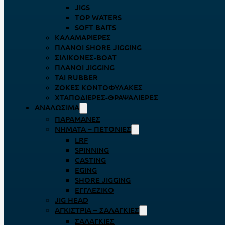
JIGS
TOP WATERS
SOFT BAITS
ΚΑΛΑΜΑΡΙΈΡΕΣ
ΠΛΆΝΟΙ SHORE JIGGING
ΣΙΛΙΚΌΝΕΣ-BOAT
ΠΛΆΝΟΙ JIGGING
TAI RUBBER
ΖΌΚΕΣ ΚΟΝΤΟΦΎΛΑΚΕΣ
ΧΤΑΠΟΔΙΈΡΕΣ-ΘΡΑΨΑΛΙΈΡΕΣ
ΑΝΑΛΏΣΙΜΑ
ΠΑΡΑΜΆΝΕΣ
ΝΉΜΑΤΑ – ΠΕΤΟΝΙΈΣ
LRF
SPINNING
CASTING
EGING
SHORE JIGGING
ΕΓΓΛΈΖΙΚΟ
JIG HEAD
ΑΓΚΊΣΤΡΙΑ – ΣΑΛΑΓΚΙΈΣ
ΣΑΛΑΓΚΙΈΣ