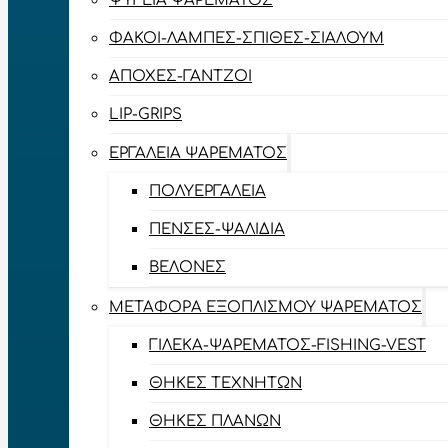
ΨΥΓΕΊΑ ΨΑΡΈΜΑΤΟΣ
ΦΑΚΟΊ-ΛΆΜΠΕΣ-ΣΠΊΘΕΣ-ΣΊΑΛΟΥΜ
ΑΠΌΧΕΣ-ΓΆΝΤΖΟΙ
LIP-GRIPS
EΡΓΑΛΕΊΑ ΨΑΡΈΜΑΤΟΣ
ΠΟΛΥΕΡΓΑΛΕΊΑ
ΠΈΝΣΕΣ-ΨΑΛΊΔΙΑ
ΒΕΛΌΝΕΣ
ΜΕΤΑΦΟΡΆ ΕΞΟΠΛΙΣΜΟΎ ΨΑΡΈΜΑΤΟΣ
ΓΙΛΈΚΑ-ΨΑΡΈΜΑΤΟΣ-FISHING-VEST
ΘΉΚΕΣ ΤΕΧΝΗΤΏΝ
ΘΉΚΕΣ ΠΛΆΝΩΝ