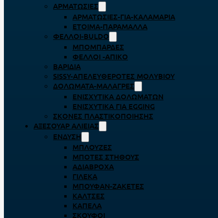
ΑΡΜΑΤΩΣΙΈΣ
ΑΡΜΑΤΩΣΙΈΣ-ΓΙΑ-ΚΑΛΑΜΆΡΙΑ
ΈΤΟΙΜΑ-ΠΑΡΆΜΑΛΛΑ
ΦΕΛΛΟΊ-BULDO
ΜΠΟΜΠΆΡΔΕΣ
ΦΕΛΛΟΊ -ΑΠΊΚΟ
ΒΑΡΊΔΙΑ
SISSY-ΑΠΕΛΕΥΘΕΡΟΤΈΣ ΜΟΛΥΒΙΟΎ
ΔΟΛΏΜΑΤΑ-ΜΑΛΆΓΡΕΣ
ΕΝΙΣΧΥΤΙΚΆ ΔΟΛΩΜΆΤΩΝ
ΕΝΙΣΧΥΤΙΚΆ ΓΙΑ EGGING
ΣΚΌΝΕΣ ΠΛΑΣΤΙΚΟΠΟΊΗΣΗΣ
ΑΞΕΣΟΥΆΡ ΑΛΙΕΊΑΣ
ΈΝΔΥΣΗ
ΜΠΛΟΎΖΕΣ
ΜΠΌΤΕΣ ΣΤΉΘΟΥΣ
ΑΔΙΆΒΡΟΧΑ
ΓΙΛΈΚΑ
ΜΠΟΥΦΆΝ-ΖΑΚΈΤΕΣ
ΚΆΛΤΣΕΣ
ΚΑΠΈΛΑ
ΣΚΟΎΦΟΙ