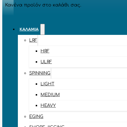
Κανένα προϊόν στο καλάθι σας.
ΚΑΛΆΜΙΑ
LRF
HRF
ULRF
SPINNING
LIGHT
MEDIUM
HEAVY
EGING