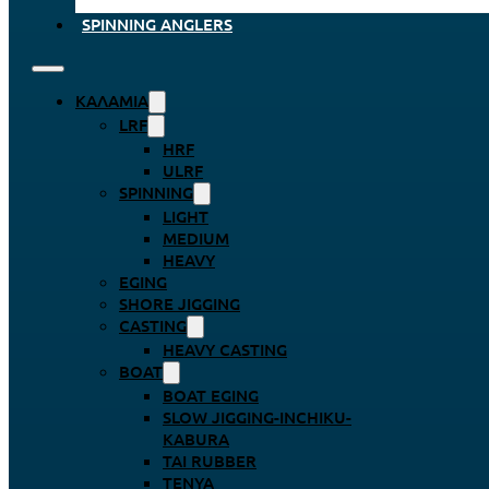
SPINNING ANGLERS
ΚΑΛΆΜΙΑ
LRF
HRF
ULRF
SPINNING
LIGHT
MEDIUM
HEAVY
EGING
SHORE JIGGING
CASTING
HEAVY CASTING
BOAT
BOAT EGING
SLOW JIGGING-INCHIKU-
KABURA
TAI RUBBER
TENYA