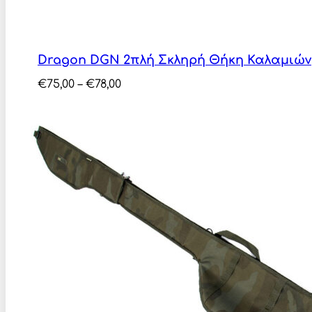
Dragon DGN 2πλή Σκληρή Θήκη Καλαμιών
Price
€
75,00
–
€
78,00
range:
€75,00
through
€78,00