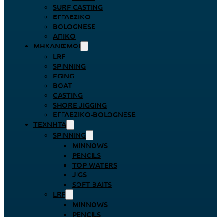
SURF CASTING
ΕΓΓΛΈΖΙΚΟ
BOLOGNESE
ΑΠΊΚΟ
ΜΗΧΑΝΙΣΜΟΊ
LRF
SPINNING
EGING
BOAT
CASTING
SHORE JIGGING
ΕΓΓΛΈΖΙΚΟ-BOLOGNESE
ΤΕΧΝΗΤΆ
SPINNING
MINNOWS
PENCILS
TOP WATERS
JIGS
SOFT BAITS
LRF
MINNOWS
PENCILS