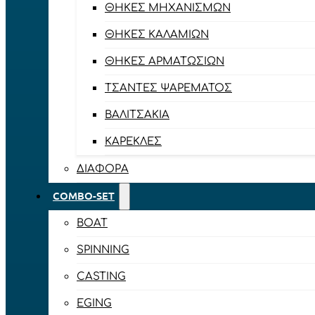
ΘΉΚΕΣ ΜΗΧΑΝΙΣΜΏΝ
ΘΉΚΕΣ ΚΑΛΑΜΙΏΝ
ΘΉΚΕΣ ΑΡΜΑΤΩΣΙΏΝ
ΤΣΆΝΤΕΣ ΨΑΡΈΜΑΤΟΣ
ΒΑΛΙΤΣΆΚΙΑ
ΚΑΡΈΚΛΕΣ
ΔΙΆΦΟΡΑ
COMBO-SET
BOAT
SPINNING
CASTING
EGING