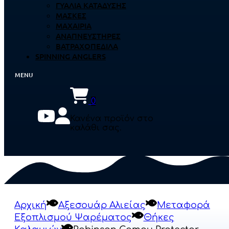
ΓΥΑΛΙΆ ΚΑΤΆΔΥΣΗΣ
ΜΆΣΚΕΣ
ΜΑΧΑΊΡΙΑ
ΑΝΑΠΝΕΥΣΤΉΡΕΣ
ΒΑΤΡΑΧΟΠΈΔΙΛΑ
SPINNING ANGLERS
0
Κανένα προϊόν στο
καλάθι σας.
Αρχική
Αξεσουάρ Αλιείας
Μεταφορά
Εξοπλισμού Ψαρέματος
Θήκες