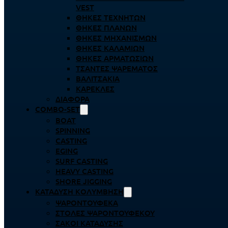
VEST
ΘΉΚΕΣ ΤΕΧΝΗΤΏΝ
ΘΉΚΕΣ ΠΛΆΝΩΝ
ΘΉΚΕΣ ΜΗΧΑΝΙΣΜΏΝ
ΘΉΚΕΣ ΚΑΛΑΜΙΏΝ
ΘΉΚΕΣ ΑΡΜΑΤΩΣΙΏΝ
ΤΣΆΝΤΕΣ ΨΑΡΈΜΑΤΟΣ
ΒΑΛΙΤΣΆΚΙΑ
ΚΑΡΈΚΛΕΣ
ΔΙΆΦΟΡΑ
COMBO-SET
BOAT
SPINNING
CASTING
EGING
SURF CASTING
HEAVY CASTING
SHORE JIGGING
ΚΑΤΆΔΥΣΗ ΚΟΛΎΜΒΗΣΗ
ΨΑΡΟΝΤΟΎΦΕΚΑ
ΣΤΟΛΈΣ ΨΑΡΟΝΤΟΎΦΕΚΟΥ
ΣΆΚΟΙ ΚΑΤΆΔΥΣΗΣ