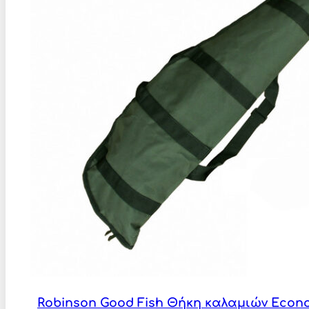
Robinson Good Fish Θήκη καλαμιών Econ