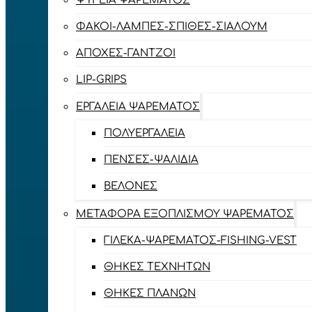
ΨΥΓΕΊΑ ΨΑΡΈΜΑΤΟΣ
ΦΑΚΟΊ-ΛΆΜΠΕΣ-ΣΠΊΘΕΣ-ΣΊΑΛΟΥΜ
ΑΠΌΧΕΣ-ΓΆΝΤΖΟΙ
LIP-GRIPS
EΡΓΑΛΕΊΑ ΨΑΡΈΜΑΤΟΣ
ΠΟΛΥΕΡΓΑΛΕΊΑ
ΠΈΝΣΕΣ-ΨΑΛΊΔΙΑ
ΒΕΛΌΝΕΣ
ΜΕΤΑΦΟΡΆ ΕΞΟΠΛΙΣΜΟΎ ΨΑΡΈΜΑΤΟΣ
ΓΙΛΈΚΑ-ΨΑΡΈΜΑΤΟΣ-FISHING-VEST
ΘΉΚΕΣ ΤΕΧΝΗΤΏΝ
ΘΉΚΕΣ ΠΛΆΝΩΝ