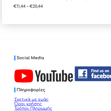
Price
€
11,44
–
€
20,44
range:
€11,44
through
€20,44
Social Media
Πληροφορίες
Σχετικά με εμάς
Όροι χρήσης
Τρόποι Πληρωμής