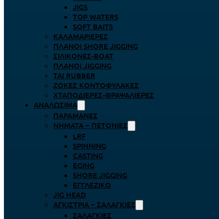
JIGS
TOP WATERS
SOFT BAITS
ΚΑΛΑΜΑΡΙΈΡΕΣ
ΠΛΆΝΟΙ SHORE JIGGING
ΣΙΛΙΚΌΝΕΣ-BOAT
ΠΛΆΝΟΙ JIGGING
TAI RUBBER
ΖΌΚΕΣ ΚΟΝΤΟΦΎΛΑΚΕΣ
ΧΤΑΠΟΔΙΈΡΕΣ-ΘΡΑΨΑΛΙΈΡΕΣ
ΑΝΑΛΏΣΙΜΑ
ΠΑΡΑΜΆΝΕΣ
ΝΉΜΑΤΑ – ΠΕΤΟΝΙΈΣ
LRF
SPINNING
CASTING
EGING
SHORE JIGGING
ΕΓΓΛΈΖΙΚΟ
JIG HEAD
ΑΓΚΊΣΤΡΙΑ – ΣΑΛΑΓΚΙΈΣ
ΣΑΛΑΓΚΙΈΣ