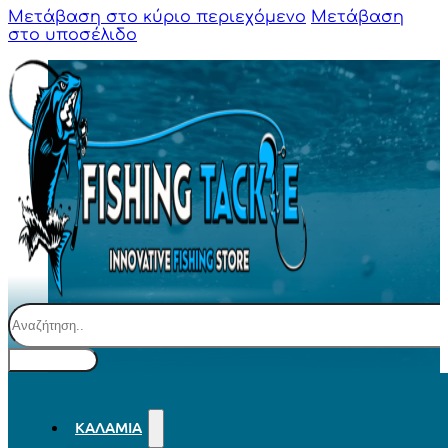
Μετάβαση στο κύριο περιεχόμενο
Μετάβαση
στο υποσέλιδο
Αναζήτηση
ΚΑΛΆΜΙΑ