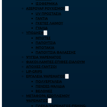
ΙΣΟΘΕΡΜΙΚΆ
ΑΞΕΡΟΥΆΡ ΡΟΥΧΙΣΜΟΎ
UV ΠΡΟΣΤΑΣΊΑ
ΓΆΝΤΙΑ
ΓΚΈΤΕΣ ΛΑΊΜΟΥ
ΓΥΑΛΙΆ
ΥΠΌΔΗΣΗ
ΜΠΌΤΕΣ
ΠΑΠΟΎΤΣΙΑ
ΜΠΟΤΆΚΙΑ
ΠΑΠΟΎΤΣΙΑ ΘΑΛΆΣΣΗΣ
ΨΥΓΕΊΑ ΨΑΡΈΜΑΤΟΣ
ΦΑΚΟΊ-ΛΆΜΠΕΣ-ΣΠΊΘΕΣ-ΣΊΑΛΟΥΜ
ΑΠΌΧΕΣ-ΓΆΝΤΖΟΙ
LIP-GRIPS
EΡΓΑΛΕΊΑ ΨΑΡΈΜΑΤΟΣ
ΠΟΛΥΕΡΓΑΛΕΊΑ
ΠΈΝΣΕΣ-ΨΑΛΊΔΙΑ
ΒΕΛΌΝΕΣ
ΜΕΤΑΦΟΡΆ ΕΞΟΠΛΙΣΜΟΎ
ΨΑΡΈΜΑΤΟΣ
ΓΙΛΈΚΑ-ΨΑΡΈΜΑΤΟΣ-FISHING-