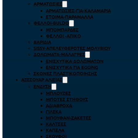
ΑΡΜΑΤΩΣΙΈΣ
ΑΡΜΑΤΩΣΙΈΣ-ΓΙΑ-ΚΑΛΑΜΆΡΙΑ
ΈΤΟΙΜΑ-ΠΑΡΆΜΑΛΛΑ
ΦΕΛΛΟΊ-BULDO
ΜΠΟΜΠΆΡΔΕΣ
ΦΕΛΛΟΊ -ΑΠΊΚΟ
ΒΑΡΊΔΙΑ
SISSY-ΑΠΕΛΕΥΘΕΡΟΤΈΣ ΜΟΛΥΒΙΟΎ
ΔΟΛΏΜΑΤΑ-ΜΑΛΆΓΡΕΣ
ΕΝΙΣΧΥΤΙΚΆ ΔΟΛΩΜΆΤΩΝ
ΕΝΙΣΧΥΤΙΚΆ ΓΙΑ EGGING
ΣΚΌΝΕΣ ΠΛΑΣΤΙΚΟΠΟΊΗΣΗΣ
ΑΞΕΣΟΥΆΡ ΑΛΙΕΊΑΣ
ΈΝΔΥΣΗ
ΜΠΛΟΎΖΕΣ
ΜΠΌΤΕΣ ΣΤΉΘΟΥΣ
ΑΔΙΆΒΡΟΧΑ
ΓΙΛΈΚΑ
ΜΠΟΥΦΆΝ-ΖΑΚΈΤΕΣ
ΚΆΛΤΣΕΣ
ΚΑΠΈΛΑ
ΣΚΟΎΦΟΙ