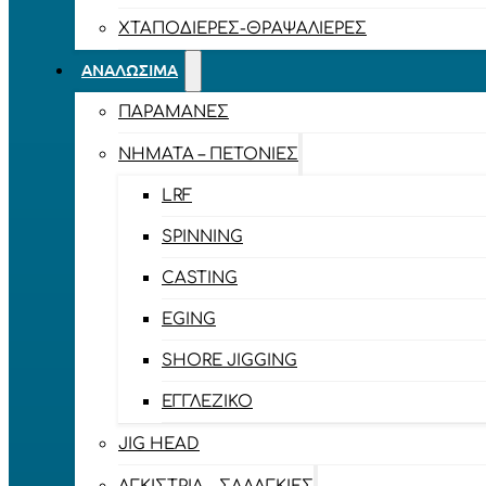
ΧΤΑΠΟΔΙΈΡΕΣ-ΘΡΑΨΑΛΙΈΡΕΣ
ΑΝΑΛΏΣΙΜΑ
ΠΑΡΑΜΆΝΕΣ
ΝΉΜΑΤΑ – ΠΕΤΟΝΙΈΣ
LRF
SPINNING
CASTING
EGING
SHORE JIGGING
ΕΓΓΛΈΖΙΚΟ
JIG HEAD