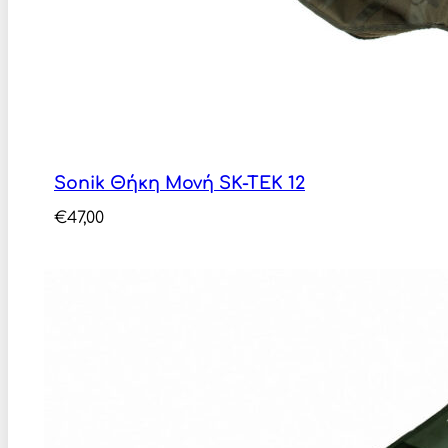
Sonik Θήκη Μονή SK-TEK 12
€
47,00