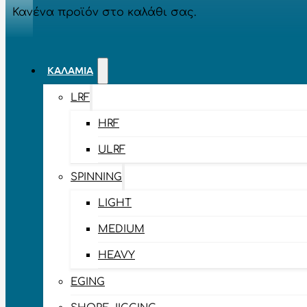
Κανένα προϊόν στο καλάθι σας.
ΚΑΛΆΜΙΑ
LRF
HRF
ULRF
SPINNING
LIGHT
MEDIUM
HEAVY
EGING