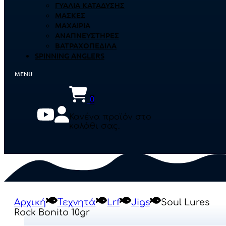
ΓΥΑΛΙΆ ΚΑΤΆΔΥΣΗΣ
ΜΆΣΚΕΣ
ΜΑΧΑΊΡΙΑ
ΑΝΑΠΝΕΥΣΤΉΡΕΣ
ΒΑΤΡΑΧΟΠΈΔΙΛΑ
SPINNING ANGLERS
0
Κανένα προϊόν στο
καλάθι σας.
Αρχική
Τεχνητά
Lrf
Jigs
Soul Lures
Rock Bonito 10gr