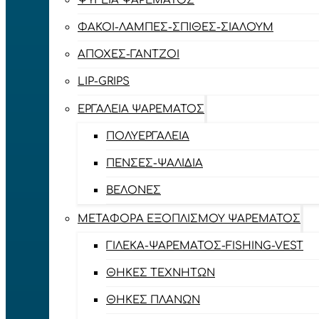
ΨΥΓΕΊΑ ΨΑΡΈΜΑΤΟΣ
ΦΑΚΟΊ-ΛΆΜΠΕΣ-ΣΠΊΘΕΣ-ΣΊΑΛΟΥΜ
ΑΠΌΧΕΣ-ΓΆΝΤΖΟΙ
LIP-GRIPS
EΡΓΑΛΕΊΑ ΨΑΡΈΜΑΤΟΣ
ΠΟΛΥΕΡΓΑΛΕΊΑ
ΠΈΝΣΕΣ-ΨΑΛΊΔΙΑ
ΒΕΛΌΝΕΣ
ΜΕΤΑΦΟΡΆ ΕΞΟΠΛΙΣΜΟΎ ΨΑΡΈΜΑΤΟΣ
ΓΙΛΈΚΑ-ΨΑΡΈΜΑΤΟΣ-FISHING-VEST
ΘΉΚΕΣ ΤΕΧΝΗΤΏΝ
ΘΉΚΕΣ ΠΛΆΝΩΝ