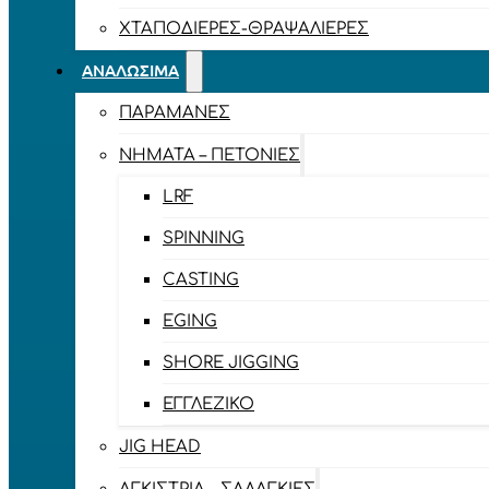
ΧΤΑΠΟΔΙΈΡΕΣ-ΘΡΑΨΑΛΙΈΡΕΣ
ΑΝΑΛΏΣΙΜΑ
ΠΑΡΑΜΆΝΕΣ
ΝΉΜΑΤΑ – ΠΕΤΟΝΙΈΣ
LRF
SPINNING
CASTING
EGING
SHORE JIGGING
ΕΓΓΛΈΖΙΚΟ
JIG HEAD