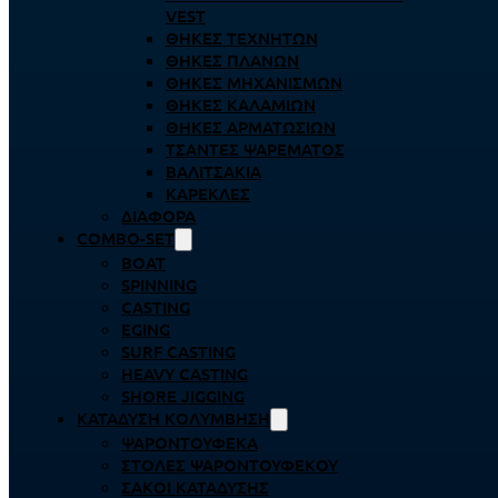
VEST
ΘΉΚΕΣ ΤΕΧΝΗΤΏΝ
ΘΉΚΕΣ ΠΛΆΝΩΝ
ΘΉΚΕΣ ΜΗΧΑΝΙΣΜΏΝ
ΘΉΚΕΣ ΚΑΛΑΜΙΏΝ
ΘΉΚΕΣ ΑΡΜΑΤΩΣΙΏΝ
ΤΣΆΝΤΕΣ ΨΑΡΈΜΑΤΟΣ
ΒΑΛΙΤΣΆΚΙΑ
ΚΑΡΈΚΛΕΣ
ΔΙΆΦΟΡΑ
COMBO-SET
BOAT
SPINNING
CASTING
EGING
SURF CASTING
HEAVY CASTING
SHORE JIGGING
ΚΑΤΆΔΥΣΗ ΚΟΛΎΜΒΗΣΗ
ΨΑΡΟΝΤΟΎΦΕΚΑ
ΣΤΟΛΈΣ ΨΑΡΟΝΤΟΎΦΕΚΟΥ
ΣΆΚΟΙ ΚΑΤΆΔΥΣΗΣ