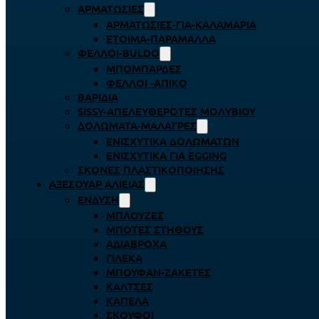
ΑΡΜΑΤΩΣΙΈΣ
ΑΡΜΑΤΩΣΙΈΣ-ΓΙΑ-ΚΑΛΑΜΆΡΙΑ
ΈΤΟΙΜΑ-ΠΑΡΆΜΑΛΛΑ
ΦΕΛΛΟΊ-BULDO
ΜΠΟΜΠΆΡΔΕΣ
ΦΕΛΛΟΊ -ΑΠΊΚΟ
ΒΑΡΊΔΙΑ
SISSY-ΑΠΕΛΕΥΘΕΡΟΤΈΣ ΜΟΛΥΒΙΟΎ
ΔΟΛΏΜΑΤΑ-ΜΑΛΆΓΡΕΣ
ΕΝΙΣΧΥΤΙΚΆ ΔΟΛΩΜΆΤΩΝ
ΕΝΙΣΧΥΤΙΚΆ ΓΙΑ EGGING
ΣΚΌΝΕΣ ΠΛΑΣΤΙΚΟΠΟΊΗΣΗΣ
ΑΞΕΣΟΥΆΡ ΑΛΙΕΊΑΣ
ΈΝΔΥΣΗ
ΜΠΛΟΎΖΕΣ
ΜΠΌΤΕΣ ΣΤΉΘΟΥΣ
ΑΔΙΆΒΡΟΧΑ
ΓΙΛΈΚΑ
ΜΠΟΥΦΆΝ-ΖΑΚΈΤΕΣ
ΚΆΛΤΣΕΣ
ΚΑΠΈΛΑ
ΣΚΟΎΦΟΙ