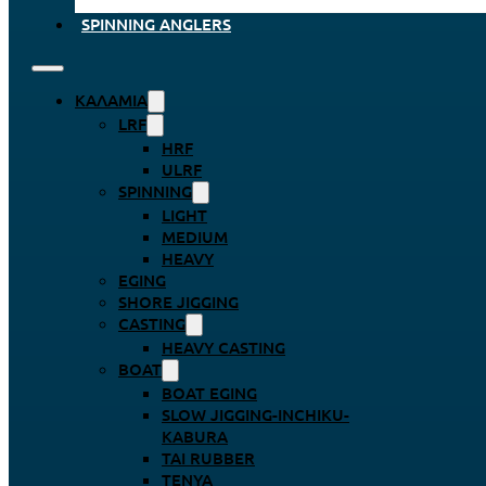
SPINNING ANGLERS
ΚΑΛΆΜΙΑ
LRF
HRF
ULRF
SPINNING
LIGHT
MEDIUM
HEAVY
EGING
SHORE JIGGING
CASTING
HEAVY CASTING
BOAT
BOAT EGING
SLOW JIGGING-INCHIKU-
KABURA
TAI RUBBER
TENYA