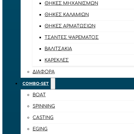
ΘΉΚΕΣ ΜΗΧΑΝΙΣΜΏΝ
ΘΉΚΕΣ ΚΑΛΑΜΙΏΝ
ΘΉΚΕΣ ΑΡΜΑΤΩΣΙΏΝ
ΤΣΆΝΤΕΣ ΨΑΡΈΜΑΤΟΣ
ΒΑΛΙΤΣΆΚΙΑ
ΚΑΡΈΚΛΕΣ
ΔΙΆΦΟΡΑ
COMBO-SET
BOAT
SPINNING
CASTING
EGING