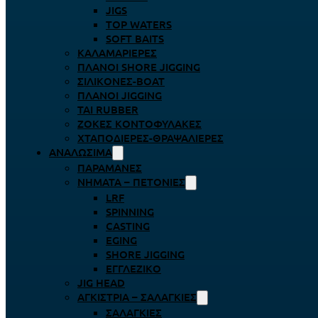
JIGS
TOP WATERS
SOFT BAITS
ΚΑΛΑΜΑΡΙΈΡΕΣ
ΠΛΆΝΟΙ SHORE JIGGING
ΣΙΛΙΚΌΝΕΣ-BOAT
ΠΛΆΝΟΙ JIGGING
TAI RUBBER
ΖΌΚΕΣ ΚΟΝΤΟΦΎΛΑΚΕΣ
ΧΤΑΠΟΔΙΈΡΕΣ-ΘΡΑΨΑΛΙΈΡΕΣ
ΑΝΑΛΏΣΙΜΑ
ΠΑΡΑΜΆΝΕΣ
ΝΉΜΑΤΑ – ΠΕΤΟΝΙΈΣ
LRF
SPINNING
CASTING
EGING
SHORE JIGGING
ΕΓΓΛΈΖΙΚΟ
JIG HEAD
ΑΓΚΊΣΤΡΙΑ – ΣΑΛΑΓΚΙΈΣ
ΣΑΛΑΓΚΙΈΣ