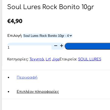
Soul Lures Rock Bonito 10gr
€
4,90
Επιλογή
Soul
Lures
Rock
Bonito
Κατηγορίες:
Τεχνητά
,
Lrf
,
Jigs
Εταιρεία:
SOUL LURES
10gr
ποσότητα
Περιγραφή
Επιπλέον πληροφορίες