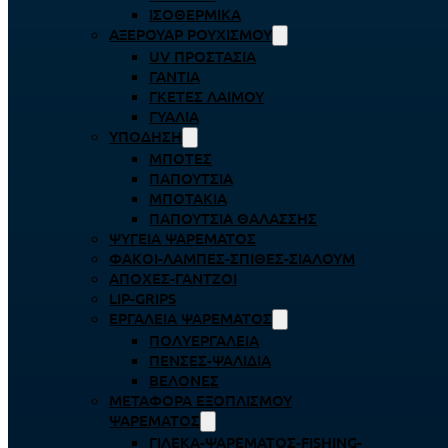
ΙΣΟΘΕΡΜΙΚΆ
ΑΞΕΡΟΥΆΡ ΡΟΥΧΙΣΜΟΎ
UV ΠΡΟΣΤΑΣΊΑ
ΓΆΝΤΙΑ
ΓΚΈΤΕΣ ΛΑΊΜΟΥ
ΓΥΑΛΙΆ
ΥΠΌΔΗΣΗ
ΜΠΌΤΕΣ
ΠΑΠΟΎΤΣΙΑ
ΜΠΟΤΆΚΙΑ
ΠΑΠΟΎΤΣΙΑ ΘΑΛΆΣΣΗΣ
ΨΥΓΕΊΑ ΨΑΡΈΜΑΤΟΣ
ΦΑΚΟΊ-ΛΆΜΠΕΣ-ΣΠΊΘΕΣ-ΣΊΑΛΟΥΜ
ΑΠΌΧΕΣ-ΓΆΝΤΖΟΙ
LIP-GRIPS
EΡΓΑΛΕΊΑ ΨΑΡΈΜΑΤΟΣ
ΠΟΛΥΕΡΓΑΛΕΊΑ
ΠΈΝΣΕΣ-ΨΑΛΊΔΙΑ
ΒΕΛΌΝΕΣ
ΜΕΤΑΦΟΡΆ ΕΞΟΠΛΙΣΜΟΎ
ΨΑΡΈΜΑΤΟΣ
ΓΙΛΈΚΑ-ΨΑΡΈΜΑΤΟΣ-FISHING-