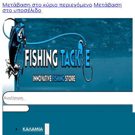
Μετάβαση στο κύριο περιεχόμενο
Μετάβαση
στο υποσέλιδο
Αναζήτηση
ΚΑΛΆΜΙΑ