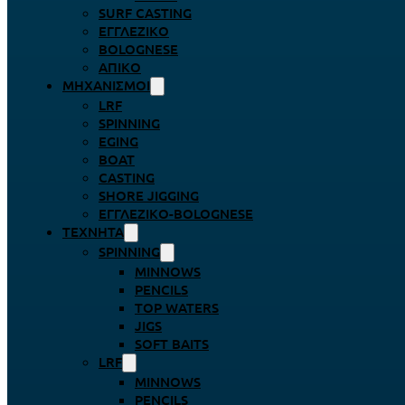
SURF CASTING
ΕΓΓΛΈΖΙΚΟ
BOLOGNESE
ΑΠΊΚΟ
ΜΗΧΑΝΙΣΜΟΊ
LRF
SPINNING
EGING
BOAT
CASTING
SHORE JIGGING
ΕΓΓΛΈΖΙΚΟ-BOLOGNESE
ΤΕΧΝΗΤΆ
SPINNING
MINNOWS
PENCILS
TOP WATERS
JIGS
SOFT BAITS
LRF
MINNOWS
PENCILS