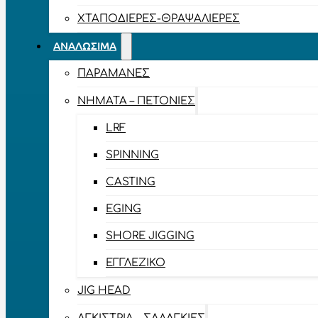
ΧΤΑΠΟΔΙΈΡΕΣ-ΘΡΑΨΑΛΙΈΡΕΣ
ΑΝΑΛΏΣΙΜΑ
ΠΑΡΑΜΆΝΕΣ
ΝΉΜΑΤΑ – ΠΕΤΟΝΙΈΣ
LRF
SPINNING
CASTING
EGING
SHORE JIGGING
ΕΓΓΛΈΖΙΚΟ
JIG HEAD