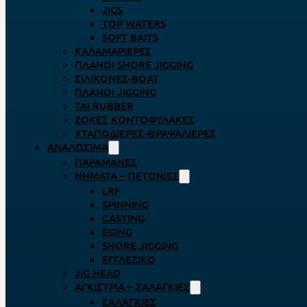
JIGS
TOP WATERS
SOFT BAITS
ΚΑΛΑΜΑΡΙΈΡΕΣ
ΠΛΆΝΟΙ SHORE JIGGING
ΣΙΛΙΚΌΝΕΣ-BOAT
ΠΛΆΝΟΙ JIGGING
TAI RUBBER
ΖΌΚΕΣ ΚΟΝΤΟΦΎΛΑΚΕΣ
ΧΤΑΠΟΔΙΈΡΕΣ-ΘΡΑΨΑΛΙΈΡΕΣ
ΑΝΑΛΏΣΙΜΑ
ΠΑΡΑΜΆΝΕΣ
ΝΉΜΑΤΑ – ΠΕΤΟΝΙΈΣ
LRF
SPINNING
CASTING
EGING
SHORE JIGGING
ΕΓΓΛΈΖΙΚΟ
JIG HEAD
ΑΓΚΊΣΤΡΙΑ – ΣΑΛΑΓΚΙΈΣ
ΣΑΛΑΓΚΙΈΣ