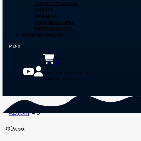
ΓΥΑΛΙΆ ΚΑΤΆΔΥΣΗΣ
ΜΆΣΚΕΣ
ΜΑΧΑΊΡΙΑ
ΑΝΑΠΝΕΥΣΤΉΡΕΣ
ΒΑΤΡΑΧΟΠΈΔΙΛΑ
SPINNING ANGLERS
0
Κανένα προϊόν στο
καλάθι σας.
Αρχική
3
Φίλτρα