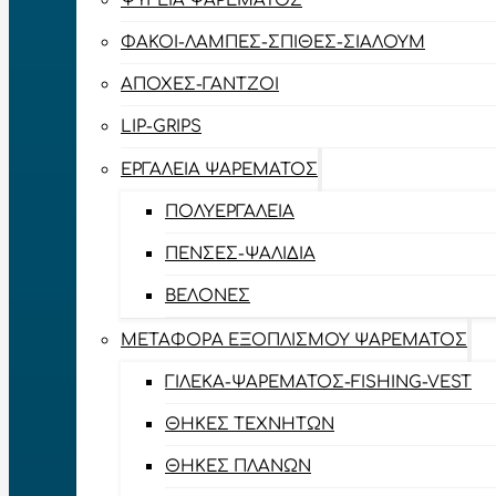
ΨΥΓΕΊΑ ΨΑΡΈΜΑΤΟΣ
ΦΑΚΟΊ-ΛΆΜΠΕΣ-ΣΠΊΘΕΣ-ΣΊΑΛΟΥΜ
ΑΠΌΧΕΣ-ΓΆΝΤΖΟΙ
LIP-GRIPS
EΡΓΑΛΕΊΑ ΨΑΡΈΜΑΤΟΣ
ΠΟΛΥΕΡΓΑΛΕΊΑ
ΠΈΝΣΕΣ-ΨΑΛΊΔΙΑ
ΒΕΛΌΝΕΣ
ΜΕΤΑΦΟΡΆ ΕΞΟΠΛΙΣΜΟΎ ΨΑΡΈΜΑΤΟΣ
ΓΙΛΈΚΑ-ΨΑΡΈΜΑΤΟΣ-FISHING-VEST
ΘΉΚΕΣ ΤΕΧΝΗΤΏΝ
ΘΉΚΕΣ ΠΛΆΝΩΝ