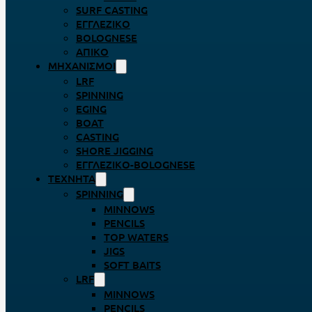
SURF CASTING
ΕΓΓΛΈΖΙΚΟ
BOLOGNESE
ΑΠΊΚΟ
ΜΗΧΑΝΙΣΜΟΊ
LRF
SPINNING
EGING
BOAT
CASTING
SHORE JIGGING
ΕΓΓΛΈΖΙΚΟ-BOLOGNESE
ΤΕΧΝΗΤΆ
SPINNING
MINNOWS
PENCILS
TOP WATERS
JIGS
SOFT BAITS
LRF
MINNOWS
PENCILS