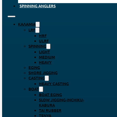
SPINNING ANGLERS
ΚΑΛΆΜΙΑ
LRF
HRF
ULRF
SPINNING
LIGHT
MEDIUM
HEAVY
EGING
SHORE JIGGING
CASTING
HEAVY CASTING
BOAT
BOAT EGING
SLOW JIGGING-INCHIKU-
KABURA
TAI RUBBER
TENYA