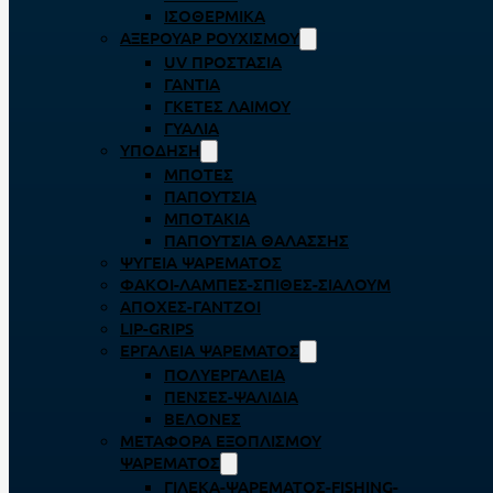
ΙΣΟΘΕΡΜΙΚΆ
ΑΞΕΡΟΥΆΡ ΡΟΥΧΙΣΜΟΎ
UV ΠΡΟΣΤΑΣΊΑ
ΓΆΝΤΙΑ
ΓΚΈΤΕΣ ΛΑΊΜΟΥ
ΓΥΑΛΙΆ
ΥΠΌΔΗΣΗ
ΜΠΌΤΕΣ
ΠΑΠΟΎΤΣΙΑ
ΜΠΟΤΆΚΙΑ
ΠΑΠΟΎΤΣΙΑ ΘΑΛΆΣΣΗΣ
ΨΥΓΕΊΑ ΨΑΡΈΜΑΤΟΣ
ΦΑΚΟΊ-ΛΆΜΠΕΣ-ΣΠΊΘΕΣ-ΣΊΑΛΟΥΜ
ΑΠΌΧΕΣ-ΓΆΝΤΖΟΙ
LIP-GRIPS
EΡΓΑΛΕΊΑ ΨΑΡΈΜΑΤΟΣ
ΠΟΛΥΕΡΓΑΛΕΊΑ
ΠΈΝΣΕΣ-ΨΑΛΊΔΙΑ
ΒΕΛΌΝΕΣ
ΜΕΤΑΦΟΡΆ ΕΞΟΠΛΙΣΜΟΎ
ΨΑΡΈΜΑΤΟΣ
ΓΙΛΈΚΑ-ΨΑΡΈΜΑΤΟΣ-FISHING-