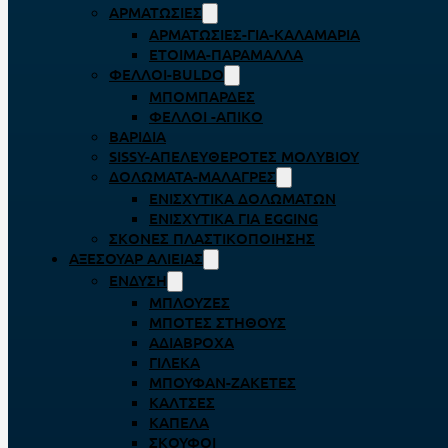
ΑΡΜΑΤΩΣΙΈΣ
ΑΡΜΑΤΩΣΙΈΣ-ΓΙΑ-ΚΑΛΑΜΆΡΙΑ
ΈΤΟΙΜΑ-ΠΑΡΆΜΑΛΛΑ
ΦΕΛΛΟΊ-BULDO
ΜΠΟΜΠΆΡΔΕΣ
ΦΕΛΛΟΊ -ΑΠΊΚΟ
ΒΑΡΊΔΙΑ
SISSY-ΑΠΕΛΕΥΘΕΡΟΤΈΣ ΜΟΛΥΒΙΟΎ
ΔΟΛΏΜΑΤΑ-ΜΑΛΆΓΡΕΣ
ΕΝΙΣΧΥΤΙΚΆ ΔΟΛΩΜΆΤΩΝ
ΕΝΙΣΧΥΤΙΚΆ ΓΙΑ EGGING
ΣΚΌΝΕΣ ΠΛΑΣΤΙΚΟΠΟΊΗΣΗΣ
ΑΞΕΣΟΥΆΡ ΑΛΙΕΊΑΣ
ΈΝΔΥΣΗ
ΜΠΛΟΎΖΕΣ
ΜΠΌΤΕΣ ΣΤΉΘΟΥΣ
ΑΔΙΆΒΡΟΧΑ
ΓΙΛΈΚΑ
ΜΠΟΥΦΆΝ-ΖΑΚΈΤΕΣ
ΚΆΛΤΣΕΣ
ΚΑΠΈΛΑ
ΣΚΟΎΦΟΙ