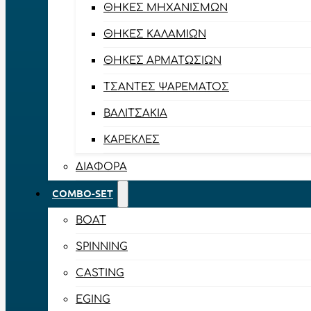
ΘΉΚΕΣ ΜΗΧΑΝΙΣΜΏΝ
ΘΉΚΕΣ ΚΑΛΑΜΙΏΝ
ΘΉΚΕΣ ΑΡΜΑΤΩΣΙΏΝ
ΤΣΆΝΤΕΣ ΨΑΡΈΜΑΤΟΣ
ΒΑΛΙΤΣΆΚΙΑ
ΚΑΡΈΚΛΕΣ
ΔΙΆΦΟΡΑ
COMBO-SET
BOAT
SPINNING
CASTING
EGING