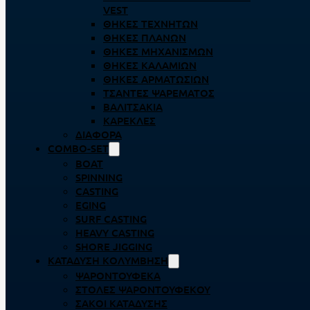
VEST
ΘΉΚΕΣ ΤΕΧΝΗΤΏΝ
ΘΉΚΕΣ ΠΛΆΝΩΝ
ΘΉΚΕΣ ΜΗΧΑΝΙΣΜΏΝ
ΘΉΚΕΣ ΚΑΛΑΜΙΏΝ
ΘΉΚΕΣ ΑΡΜΑΤΩΣΙΏΝ
ΤΣΆΝΤΕΣ ΨΑΡΈΜΑΤΟΣ
ΒΑΛΙΤΣΆΚΙΑ
ΚΑΡΈΚΛΕΣ
ΔΙΆΦΟΡΑ
COMBO-SET
BOAT
SPINNING
CASTING
EGING
SURF CASTING
HEAVY CASTING
SHORE JIGGING
ΚΑΤΆΔΥΣΗ ΚΟΛΎΜΒΗΣΗ
ΨΑΡΟΝΤΟΎΦΕΚΑ
ΣΤΟΛΈΣ ΨΑΡΟΝΤΟΎΦΕΚΟΥ
ΣΆΚΟΙ ΚΑΤΆΔΥΣΗΣ