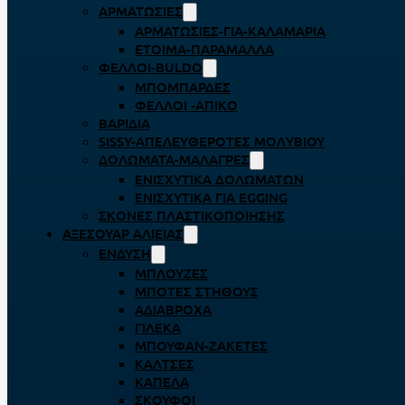
ΑΡΜΑΤΩΣΙΈΣ
ΑΡΜΑΤΩΣΙΈΣ-ΓΙΑ-ΚΑΛΑΜΆΡΙΑ
ΈΤΟΙΜΑ-ΠΑΡΆΜΑΛΛΑ
ΦΕΛΛΟΊ-BULDO
ΜΠΟΜΠΆΡΔΕΣ
ΦΕΛΛΟΊ -ΑΠΊΚΟ
ΒΑΡΊΔΙΑ
SISSY-ΑΠΕΛΕΥΘΕΡΟΤΈΣ ΜΟΛΥΒΙΟΎ
ΔΟΛΏΜΑΤΑ-ΜΑΛΆΓΡΕΣ
ΕΝΙΣΧΥΤΙΚΆ ΔΟΛΩΜΆΤΩΝ
ΕΝΙΣΧΥΤΙΚΆ ΓΙΑ EGGING
ΣΚΌΝΕΣ ΠΛΑΣΤΙΚΟΠΟΊΗΣΗΣ
ΑΞΕΣΟΥΆΡ ΑΛΙΕΊΑΣ
ΈΝΔΥΣΗ
ΜΠΛΟΎΖΕΣ
ΜΠΌΤΕΣ ΣΤΉΘΟΥΣ
ΑΔΙΆΒΡΟΧΑ
ΓΙΛΈΚΑ
ΜΠΟΥΦΆΝ-ΖΑΚΈΤΕΣ
ΚΆΛΤΣΕΣ
ΚΑΠΈΛΑ
ΣΚΟΎΦΟΙ