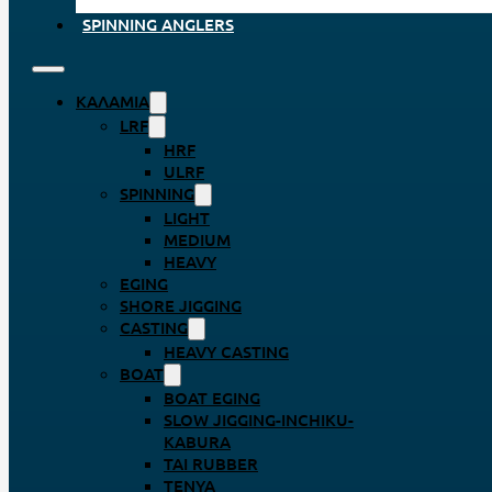
SPINNING ANGLERS
ΚΑΛΆΜΙΑ
LRF
HRF
ULRF
SPINNING
LIGHT
MEDIUM
HEAVY
EGING
SHORE JIGGING
CASTING
HEAVY CASTING
BOAT
BOAT EGING
SLOW JIGGING-INCHIKU-
KABURA
TAI RUBBER
TENYA