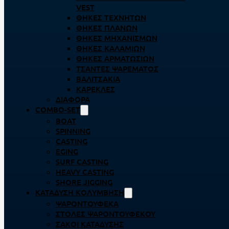
VEST
ΘΉΚΕΣ ΤΕΧΝΗΤΏΝ
ΘΉΚΕΣ ΠΛΆΝΩΝ
ΘΉΚΕΣ ΜΗΧΑΝΙΣΜΏΝ
ΘΉΚΕΣ ΚΑΛΑΜΙΏΝ
ΘΉΚΕΣ ΑΡΜΑΤΩΣΙΏΝ
ΤΣΆΝΤΕΣ ΨΑΡΈΜΑΤΟΣ
ΒΑΛΙΤΣΆΚΙΑ
ΚΑΡΈΚΛΕΣ
ΔΙΆΦΟΡΑ
COMBO-SET
BOAT
SPINNING
CASTING
EGING
SURF CASTING
HEAVY CASTING
SHORE JIGGING
ΚΑΤΆΔΥΣΗ ΚΟΛΎΜΒΗΣΗ
ΨΑΡΟΝΤΟΎΦΕΚΑ
ΣΤΟΛΈΣ ΨΑΡΟΝΤΟΎΦΕΚΟΥ
ΣΆΚΟΙ ΚΑΤΆΔΥΣΗΣ