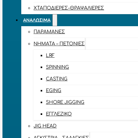
ΧΤΑΠΟΔΙΈΡΕΣ-ΘΡΑΨΑΛΙΈΡΕΣ
ΑΝΑΛΏΣΙΜΑ
ΠΑΡΑΜΆΝΕΣ
ΝΉΜΑΤΑ – ΠΕΤΟΝΙΈΣ
LRF
SPINNING
CASTING
EGING
SHORE JIGGING
ΕΓΓΛΈΖΙΚΟ
JIG HEAD