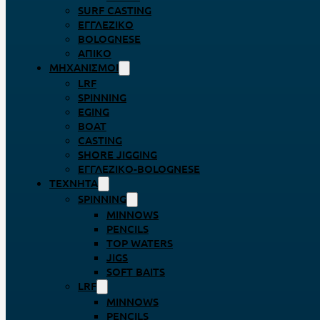
SURF CASTING
ΕΓΓΛΈΖΙΚΟ
BOLOGNESE
ΑΠΊΚΟ
ΜΗΧΑΝΙΣΜΟΊ
LRF
SPINNING
EGING
BOAT
CASTING
SHORE JIGGING
ΕΓΓΛΈΖΙΚΟ-BOLOGNESE
ΤΕΧΝΗΤΆ
SPINNING
MINNOWS
PENCILS
TOP WATERS
JIGS
SOFT BAITS
LRF
MINNOWS
PENCILS