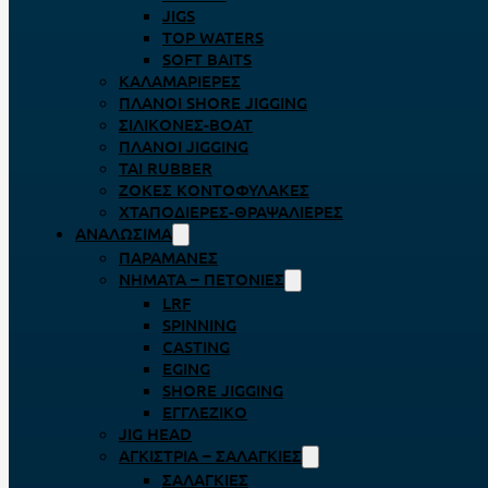
JIGS
TOP WATERS
SOFT BAITS
ΚΑΛΑΜΑΡΙΈΡΕΣ
ΠΛΆΝΟΙ SHORE JIGGING
ΣΙΛΙΚΌΝΕΣ-BOAT
ΠΛΆΝΟΙ JIGGING
TAI RUBBER
ΖΌΚΕΣ ΚΟΝΤΟΦΎΛΑΚΕΣ
ΧΤΑΠΟΔΙΈΡΕΣ-ΘΡΑΨΑΛΙΈΡΕΣ
ΑΝΑΛΏΣΙΜΑ
ΠΑΡΑΜΆΝΕΣ
ΝΉΜΑΤΑ – ΠΕΤΟΝΙΈΣ
LRF
SPINNING
CASTING
EGING
SHORE JIGGING
ΕΓΓΛΈΖΙΚΟ
JIG HEAD
ΑΓΚΊΣΤΡΙΑ – ΣΑΛΑΓΚΙΈΣ
ΣΑΛΑΓΚΙΈΣ