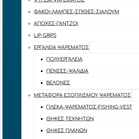
ΨΥΓΕΊΑ ΨΑΡΈΜΑΤΟΣ
ΦΑΚΟΊ-ΛΆΜΠΕΣ-ΣΠΊΘΕΣ-ΣΊΑΛΟΥΜ
ΑΠΌΧΕΣ-ΓΆΝΤΖΟΙ
LIP-GRIPS
EΡΓΑΛΕΊΑ ΨΑΡΈΜΑΤΟΣ
ΠΟΛΥΕΡΓΑΛΕΊΑ
ΠΈΝΣΕΣ-ΨΑΛΊΔΙΑ
ΒΕΛΌΝΕΣ
ΜΕΤΑΦΟΡΆ ΕΞΟΠΛΙΣΜΟΎ ΨΑΡΈΜΑΤΟΣ
ΓΙΛΈΚΑ-ΨΑΡΈΜΑΤΟΣ-FISHING-VEST
ΘΉΚΕΣ ΤΕΧΝΗΤΏΝ
ΘΉΚΕΣ ΠΛΆΝΩΝ