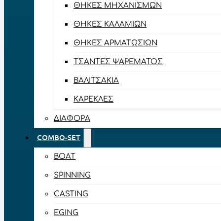
ΘΉΚΕΣ ΜΗΧΑΝΙΣΜΏΝ
ΘΉΚΕΣ ΚΑΛΑΜΙΏΝ
ΘΉΚΕΣ ΑΡΜΑΤΩΣΙΏΝ
ΤΣΆΝΤΕΣ ΨΑΡΈΜΑΤΟΣ
ΒΑΛΙΤΣΆΚΙΑ
ΚΑΡΈΚΛΕΣ
ΔΙΆΦΟΡΑ
COMBO-SET
BOAT
SPINNING
CASTING
EGING