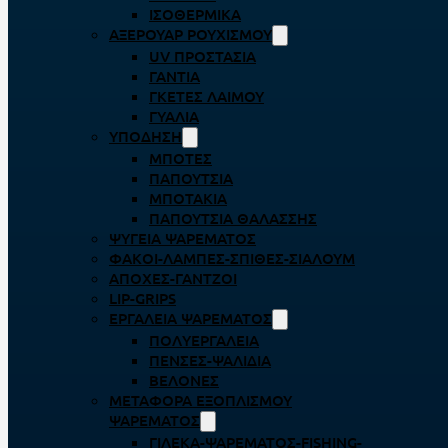
ΙΣΟΘΕΡΜΙΚΆ
ΑΞΕΡΟΥΆΡ ΡΟΥΧΙΣΜΟΎ
UV ΠΡΟΣΤΑΣΊΑ
ΓΆΝΤΙΑ
ΓΚΈΤΕΣ ΛΑΊΜΟΥ
ΓΥΑΛΙΆ
ΥΠΌΔΗΣΗ
ΜΠΌΤΕΣ
ΠΑΠΟΎΤΣΙΑ
ΜΠΟΤΆΚΙΑ
ΠΑΠΟΎΤΣΙΑ ΘΑΛΆΣΣΗΣ
ΨΥΓΕΊΑ ΨΑΡΈΜΑΤΟΣ
ΦΑΚΟΊ-ΛΆΜΠΕΣ-ΣΠΊΘΕΣ-ΣΊΑΛΟΥΜ
ΑΠΌΧΕΣ-ΓΆΝΤΖΟΙ
LIP-GRIPS
EΡΓΑΛΕΊΑ ΨΑΡΈΜΑΤΟΣ
ΠΟΛΥΕΡΓΑΛΕΊΑ
ΠΈΝΣΕΣ-ΨΑΛΊΔΙΑ
ΒΕΛΌΝΕΣ
ΜΕΤΑΦΟΡΆ ΕΞΟΠΛΙΣΜΟΎ
ΨΑΡΈΜΑΤΟΣ
ΓΙΛΈΚΑ-ΨΑΡΈΜΑΤΟΣ-FISHING-