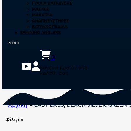
ΓΥΑΛΙΆ ΚΑΤΆΔΥΣΗΣ
ΜΆΣΚΕΣ
ΜΑΧΑΊΡΙΑ
ΑΝΑΠΝΕΥΣΤΉΡΕΣ
ΒΑΤΡΑΧΟΠΈΔΙΛΑ
SPINNING ANGLERS
0
Κανένα προϊόν στο
καλάθι σας.
Αρχική
BABY BASS, BLACK SILVER, GREEN SI
Φίλτρα