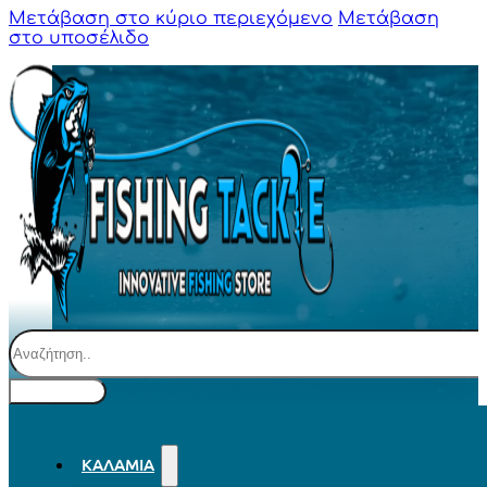
Μετάβαση στο κύριο περιεχόμενο
Μετάβαση
στο υποσέλιδο
Αναζήτηση
ΚΑΛΆΜΙΑ