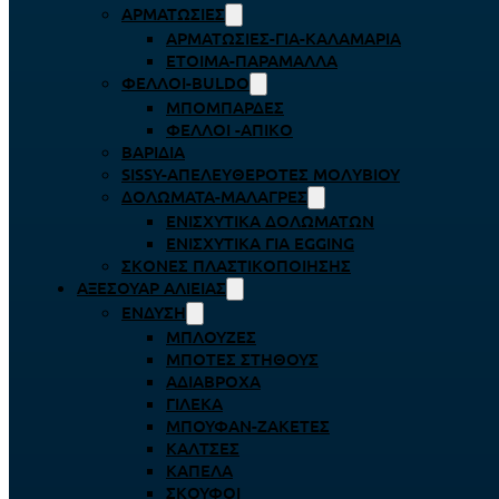
ΑΡΜΑΤΩΣΙΈΣ
ΑΡΜΑΤΩΣΙΈΣ-ΓΙΑ-ΚΑΛΑΜΆΡΙΑ
ΈΤΟΙΜΑ-ΠΑΡΆΜΑΛΛΑ
ΦΕΛΛΟΊ-BULDO
ΜΠΟΜΠΆΡΔΕΣ
ΦΕΛΛΟΊ -ΑΠΊΚΟ
ΒΑΡΊΔΙΑ
SISSY-ΑΠΕΛΕΥΘΕΡΟΤΈΣ ΜΟΛΥΒΙΟΎ
ΔΟΛΏΜΑΤΑ-ΜΑΛΆΓΡΕΣ
ΕΝΙΣΧΥΤΙΚΆ ΔΟΛΩΜΆΤΩΝ
ΕΝΙΣΧΥΤΙΚΆ ΓΙΑ EGGING
ΣΚΌΝΕΣ ΠΛΑΣΤΙΚΟΠΟΊΗΣΗΣ
ΑΞΕΣΟΥΆΡ ΑΛΙΕΊΑΣ
ΈΝΔΥΣΗ
ΜΠΛΟΎΖΕΣ
ΜΠΌΤΕΣ ΣΤΉΘΟΥΣ
ΑΔΙΆΒΡΟΧΑ
ΓΙΛΈΚΑ
ΜΠΟΥΦΆΝ-ΖΑΚΈΤΕΣ
ΚΆΛΤΣΕΣ
ΚΑΠΈΛΑ
ΣΚΟΎΦΟΙ