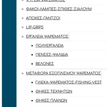
ΨΥΓΕΊΑ ΨΑΡΈΜΑΤΟΣ
ΦΑΚΟΊ-ΛΆΜΠΕΣ-ΣΠΊΘΕΣ-ΣΊΑΛΟΥΜ
ΑΠΌΧΕΣ-ΓΆΝΤΖΟΙ
LIP-GRIPS
EΡΓΑΛΕΊΑ ΨΑΡΈΜΑΤΟΣ
ΠΟΛΥΕΡΓΑΛΕΊΑ
ΠΈΝΣΕΣ-ΨΑΛΊΔΙΑ
ΒΕΛΌΝΕΣ
ΜΕΤΑΦΟΡΆ ΕΞΟΠΛΙΣΜΟΎ ΨΑΡΈΜΑΤΟΣ
ΓΙΛΈΚΑ-ΨΑΡΈΜΑΤΟΣ-FISHING-VEST
ΘΉΚΕΣ ΤΕΧΝΗΤΏΝ
ΘΉΚΕΣ ΠΛΆΝΩΝ