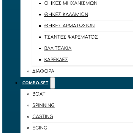
ΘΉΚΕΣ ΜΗΧΑΝΙΣΜΏΝ
ΘΉΚΕΣ ΚΑΛΑΜΙΏΝ
ΘΉΚΕΣ ΑΡΜΑΤΩΣΙΏΝ
ΤΣΆΝΤΕΣ ΨΑΡΈΜΑΤΟΣ
ΒΑΛΙΤΣΆΚΙΑ
ΚΑΡΈΚΛΕΣ
ΔΙΆΦΟΡΑ
COMBO-SET
BOAT
SPINNING
CASTING
EGING