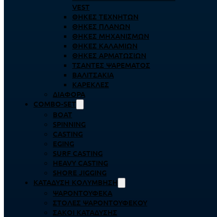
VEST
ΘΉΚΕΣ ΤΕΧΝΗΤΏΝ
ΘΉΚΕΣ ΠΛΆΝΩΝ
ΘΉΚΕΣ ΜΗΧΑΝΙΣΜΏΝ
ΘΉΚΕΣ ΚΑΛΑΜΙΏΝ
ΘΉΚΕΣ ΑΡΜΑΤΩΣΙΏΝ
ΤΣΆΝΤΕΣ ΨΑΡΈΜΑΤΟΣ
ΒΑΛΙΤΣΆΚΙΑ
ΚΑΡΈΚΛΕΣ
ΔΙΆΦΟΡΑ
COMBO-SET
BOAT
SPINNING
CASTING
EGING
SURF CASTING
HEAVY CASTING
SHORE JIGGING
ΚΑΤΆΔΥΣΗ ΚΟΛΎΜΒΗΣΗ
ΨΑΡΟΝΤΟΎΦΕΚΑ
ΣΤΟΛΈΣ ΨΑΡΟΝΤΟΎΦΕΚΟΥ
ΣΆΚΟΙ ΚΑΤΆΔΥΣΗΣ