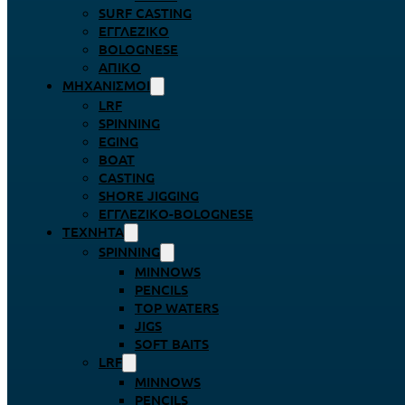
SURF CASTING
ΕΓΓΛΈΖΙΚΟ
BOLOGNESE
ΑΠΊΚΟ
ΜΗΧΑΝΙΣΜΟΊ
LRF
SPINNING
EGING
BOAT
CASTING
SHORE JIGGING
ΕΓΓΛΈΖΙΚΟ-BOLOGNESE
ΤΕΧΝΗΤΆ
SPINNING
MINNOWS
PENCILS
TOP WATERS
JIGS
SOFT BAITS
LRF
MINNOWS
PENCILS