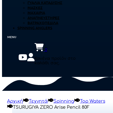
ΓΥΑΛΙΆ ΚΑΤΆΔΥΣΗΣ
ΜΆΣΚΕΣ
ΜΑΧΑΊΡΙΑ
ΑΝΑΠΝΕΥΣΤΉΡΕΣ
ΒΑΤΡΑΧΟΠΈΔΙΛΑ
SPINNING ANGLERS
0
Κανένα προϊόν στο
καλάθι σας.
Αρχική
Τεχνητά
Spinning
Top Waters
TSURUGIYA ZERO Arise Pencil 80F