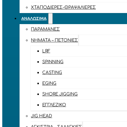
ΧΤΑΠΟΔΙΈΡΕΣ-ΘΡΑΨΑΛΙΈΡΕΣ
ΑΝΑΛΏΣΙΜΑ
ΠΑΡΑΜΆΝΕΣ
ΝΉΜΑΤΑ – ΠΕΤΟΝΙΈΣ
LRF
SPINNING
CASTING
EGING
SHORE JIGGING
ΕΓΓΛΈΖΙΚΟ
JIG HEAD