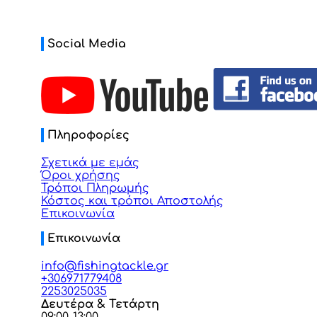
Social Media
Πληροφορίες
Σχετικά με εμάς
Όροι χρήσης
Τρόποι Πληρωμής
Κόστος και τρόποι Αποστολής
Επικοινωνία
Επικοινωνία
info@fishingtackle.gr
+306971779408
2253025035
Δευτέρα & Τετάρτη