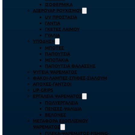
ΙΣΟΘΕΡΜΙΚΆ
ΑΞΕΡΟΥΆΡ ΡΟΥΧΙΣΜΟΎ
UV ΠΡΟΣΤΑΣΊΑ
ΓΆΝΤΙΑ
ΓΚΈΤΕΣ ΛΑΊΜΟΥ
ΓΥΑΛΙΆ
ΥΠΌΔΗΣΗ
ΜΠΌΤΕΣ
ΠΑΠΟΎΤΣΙΑ
ΜΠΟΤΆΚΙΑ
ΠΑΠΟΎΤΣΙΑ ΘΑΛΆΣΣΗΣ
ΨΥΓΕΊΑ ΨΑΡΈΜΑΤΟΣ
ΦΑΚΟΊ-ΛΆΜΠΕΣ-ΣΠΊΘΕΣ-ΣΊΑΛΟΥΜ
ΑΠΌΧΕΣ-ΓΆΝΤΖΟΙ
LIP-GRIPS
EΡΓΑΛΕΊΑ ΨΑΡΈΜΑΤΟΣ
ΠΟΛΥΕΡΓΑΛΕΊΑ
ΠΈΝΣΕΣ-ΨΑΛΊΔΙΑ
ΒΕΛΌΝΕΣ
ΜΕΤΑΦΟΡΆ ΕΞΟΠΛΙΣΜΟΎ
ΨΑΡΈΜΑΤΟΣ
ΓΙΛΈΚΑ-ΨΑΡΈΜΑΤΟΣ-FISHING-