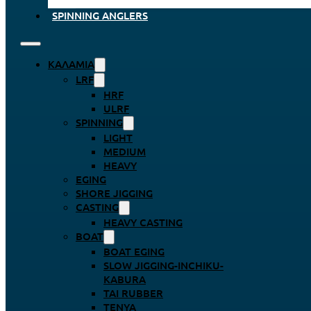
SPINNING ANGLERS
ΚΑΛΆΜΙΑ
LRF
HRF
ULRF
SPINNING
LIGHT
MEDIUM
HEAVY
EGING
SHORE JIGGING
CASTING
HEAVY CASTING
BOAT
BOAT EGING
SLOW JIGGING-INCHIKU-
KABURA
TAI RUBBER
TENYA