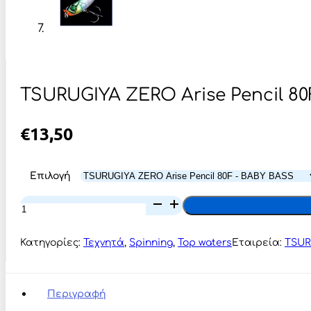
TSURUGIYA ZERO Arise Pencil 80
€
13,50
Επιλογή
TSURUGIYA
ZERO
Arise
Pencil
Κατηγορίες:
Τεχνητά
,
Spinning
,
Top waters
Εταιρεία:
TSUR
80F
ποσότητα
Περιγραφή