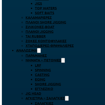
JIGS
TOP WATERS
SOFT BAITS
ΚΑΛΑΜΑΡΙΈΡΕΣ
ΠΛΆΝΟΙ SHORE JIGGING
ΣΙΛΙΚΌΝΕΣ-BOAT
ΠΛΆΝΟΙ JIGGING
TAI RUBBER
ΖΌΚΕΣ ΚΟΝΤΟΦΎΛΑΚΕΣ
ΧΤΑΠΟΔΙΈΡΕΣ-ΘΡΑΨΑΛΙΈΡΕΣ
ΑΝΑΛΏΣΙΜΑ
ΠΑΡΑΜΆΝΕΣ
ΝΉΜΑΤΑ – ΠΕΤΟΝΙΈΣ
LRF
SPINNING
CASTING
EGING
SHORE JIGGING
ΕΓΓΛΈΖΙΚΟ
JIG HEAD
ΑΓΚΊΣΤΡΙΑ – ΣΑΛΑΓΚΙΈΣ
ΣΑΛΑΓΚΙΈΣ