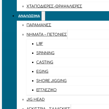
ΧΤΑΠΟΔΙΈΡΕΣ-ΘΡΑΨΑΛΙΈΡΕΣ
ΑΝΑΛΏΣΙΜΑ
ΠΑΡΑΜΆΝΕΣ
ΝΉΜΑΤΑ – ΠΕΤΟΝΙΈΣ
LRF
SPINNING
CASTING
EGING
SHORE JIGGING
ΕΓΓΛΈΖΙΚΟ
JIG HEAD