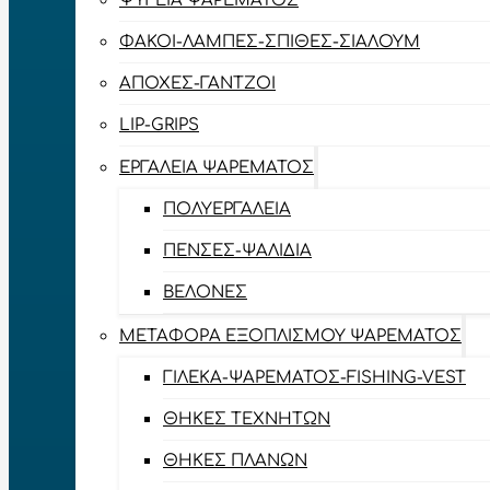
ΨΥΓΕΊΑ ΨΑΡΈΜΑΤΟΣ
ΦΑΚΟΊ-ΛΆΜΠΕΣ-ΣΠΊΘΕΣ-ΣΊΑΛΟΥΜ
ΑΠΌΧΕΣ-ΓΆΝΤΖΟΙ
LIP-GRIPS
EΡΓΑΛΕΊΑ ΨΑΡΈΜΑΤΟΣ
ΠΟΛΥΕΡΓΑΛΕΊΑ
ΠΈΝΣΕΣ-ΨΑΛΊΔΙΑ
ΒΕΛΌΝΕΣ
ΜΕΤΑΦΟΡΆ ΕΞΟΠΛΙΣΜΟΎ ΨΑΡΈΜΑΤΟΣ
ΓΙΛΈΚΑ-ΨΑΡΈΜΑΤΟΣ-FISHING-VEST
ΘΉΚΕΣ ΤΕΧΝΗΤΏΝ
ΘΉΚΕΣ ΠΛΆΝΩΝ