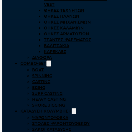
VEST
ΘΉΚΕΣ ΤΕΧΝΗΤΏΝ
ΘΉΚΕΣ ΠΛΆΝΩΝ
ΘΉΚΕΣ ΜΗΧΑΝΙΣΜΏΝ
ΘΉΚΕΣ ΚΑΛΑΜΙΏΝ
ΘΉΚΕΣ ΑΡΜΑΤΩΣΙΏΝ
ΤΣΆΝΤΕΣ ΨΑΡΈΜΑΤΟΣ
ΒΑΛΙΤΣΆΚΙΑ
ΚΑΡΈΚΛΕΣ
ΔΙΆΦΟΡΑ
COMBO-SET
BOAT
SPINNING
CASTING
EGING
SURF CASTING
HEAVY CASTING
SHORE JIGGING
ΚΑΤΆΔΥΣΗ ΚΟΛΎΜΒΗΣΗ
ΨΑΡΟΝΤΟΎΦΕΚΑ
ΣΤΟΛΈΣ ΨΑΡΟΝΤΟΎΦΕΚΟΥ
ΣΆΚΟΙ ΚΑΤΆΔΥΣΗΣ