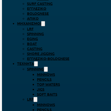
SURF CASTING
ΕΓΓΛΈΖΙΚΟ
BOLOGNESE
ΑΠΊΚΟ
ΜΗΧΑΝΙΣΜΟΊ
LRF
SPINNING
EGING
BOAT
CASTING
SHORE JIGGING
ΕΓΓΛΈΖΙΚΟ-BOLOGNESE
ΤΕΧΝΗΤΆ
SPINNING
MINNOWS
PENCILS
TOP WATERS
JIGS
SOFT BAITS
LRF
MINNOWS
PENCILS