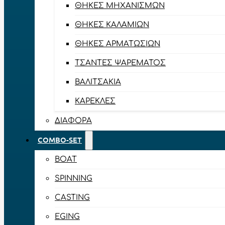
ΘΉΚΕΣ ΜΗΧΑΝΙΣΜΏΝ
ΘΉΚΕΣ ΚΑΛΑΜΙΏΝ
ΘΉΚΕΣ ΑΡΜΑΤΩΣΙΏΝ
ΤΣΆΝΤΕΣ ΨΑΡΈΜΑΤΟΣ
ΒΑΛΙΤΣΆΚΙΑ
ΚΑΡΈΚΛΕΣ
ΔΙΆΦΟΡΑ
COMBO-SET
BOAT
SPINNING
CASTING
EGING