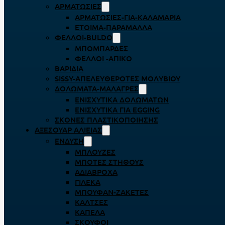
ΑΡΜΑΤΩΣΙΈΣ
ΑΡΜΑΤΩΣΙΈΣ-ΓΙΑ-ΚΑΛΑΜΆΡΙΑ
ΈΤΟΙΜΑ-ΠΑΡΆΜΑΛΛΑ
ΦΕΛΛΟΊ-BULDO
ΜΠΟΜΠΆΡΔΕΣ
ΦΕΛΛΟΊ -ΑΠΊΚΟ
ΒΑΡΊΔΙΑ
SISSY-ΑΠΕΛΕΥΘΕΡΟΤΈΣ ΜΟΛΥΒΙΟΎ
ΔΟΛΏΜΑΤΑ-ΜΑΛΆΓΡΕΣ
ΕΝΙΣΧΥΤΙΚΆ ΔΟΛΩΜΆΤΩΝ
ΕΝΙΣΧΥΤΙΚΆ ΓΙΑ EGGING
ΣΚΌΝΕΣ ΠΛΑΣΤΙΚΟΠΟΊΗΣΗΣ
ΑΞΕΣΟΥΆΡ ΑΛΙΕΊΑΣ
ΈΝΔΥΣΗ
ΜΠΛΟΎΖΕΣ
ΜΠΌΤΕΣ ΣΤΉΘΟΥΣ
ΑΔΙΆΒΡΟΧΑ
ΓΙΛΈΚΑ
ΜΠΟΥΦΆΝ-ΖΑΚΈΤΕΣ
ΚΆΛΤΣΕΣ
ΚΑΠΈΛΑ
ΣΚΟΎΦΟΙ