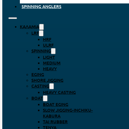
SPINNING ANGLERS
ΚΑΛΆΜΙΑ
LRF
HRF
ULRF
SPINNING
LIGHT
MEDIUM
HEAVY
EGING
SHORE JIGGING
CASTING
HEAVY CASTING
BOAT
BOAT EGING
SLOW JIGGING-INCHIKU-
KABURA
TAI RUBBER
TENYA