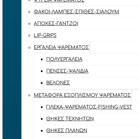
ΨΥΓΕΊΑ ΨΑΡΈΜΑΤΟΣ
ΦΑΚΟΊ-ΛΆΜΠΕΣ-ΣΠΊΘΕΣ-ΣΊΑΛΟΥΜ
ΑΠΌΧΕΣ-ΓΆΝΤΖΟΙ
LIP-GRIPS
EΡΓΑΛΕΊΑ ΨΑΡΈΜΑΤΟΣ
ΠΟΛΥΕΡΓΑΛΕΊΑ
ΠΈΝΣΕΣ-ΨΑΛΊΔΙΑ
ΒΕΛΌΝΕΣ
ΜΕΤΑΦΟΡΆ ΕΞΟΠΛΙΣΜΟΎ ΨΑΡΈΜΑΤΟΣ
ΓΙΛΈΚΑ-ΨΑΡΈΜΑΤΟΣ-FISHING-VEST
ΘΉΚΕΣ ΤΕΧΝΗΤΏΝ
ΘΉΚΕΣ ΠΛΆΝΩΝ