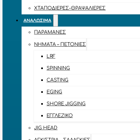
ΧΤΑΠΟΔΙΈΡΕΣ-ΘΡΑΨΑΛΙΈΡΕΣ
ΑΝΑΛΏΣΙΜΑ
ΠΑΡΑΜΆΝΕΣ
ΝΉΜΑΤΑ – ΠΕΤΟΝΙΈΣ
LRF
SPINNING
CASTING
EGING
SHORE JIGGING
ΕΓΓΛΈΖΙΚΟ
JIG HEAD