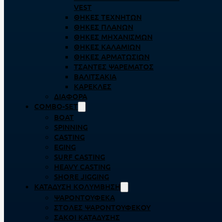
VEST
ΘΉΚΕΣ ΤΕΧΝΗΤΏΝ
ΘΉΚΕΣ ΠΛΆΝΩΝ
ΘΉΚΕΣ ΜΗΧΑΝΙΣΜΏΝ
ΘΉΚΕΣ ΚΑΛΑΜΙΏΝ
ΘΉΚΕΣ ΑΡΜΑΤΩΣΙΏΝ
ΤΣΆΝΤΕΣ ΨΑΡΈΜΑΤΟΣ
ΒΑΛΙΤΣΆΚΙΑ
ΚΑΡΈΚΛΕΣ
ΔΙΆΦΟΡΑ
COMBO-SET
BOAT
SPINNING
CASTING
EGING
SURF CASTING
HEAVY CASTING
SHORE JIGGING
ΚΑΤΆΔΥΣΗ ΚΟΛΎΜΒΗΣΗ
ΨΑΡΟΝΤΟΎΦΕΚΑ
ΣΤΟΛΈΣ ΨΑΡΟΝΤΟΎΦΕΚΟΥ
ΣΆΚΟΙ ΚΑΤΆΔΥΣΗΣ