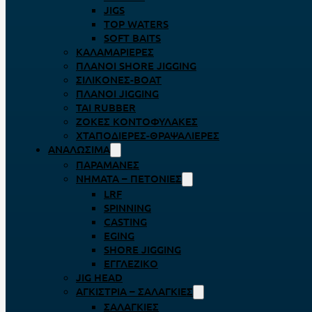
JIGS
TOP WATERS
SOFT BAITS
ΚΑΛΑΜΑΡΙΈΡΕΣ
ΠΛΆΝΟΙ SHORE JIGGING
ΣΙΛΙΚΌΝΕΣ-BOAT
ΠΛΆΝΟΙ JIGGING
TAI RUBBER
ΖΌΚΕΣ ΚΟΝΤΟΦΎΛΑΚΕΣ
ΧΤΑΠΟΔΙΈΡΕΣ-ΘΡΑΨΑΛΙΈΡΕΣ
ΑΝΑΛΏΣΙΜΑ
ΠΑΡΑΜΆΝΕΣ
ΝΉΜΑΤΑ – ΠΕΤΟΝΙΈΣ
LRF
SPINNING
CASTING
EGING
SHORE JIGGING
ΕΓΓΛΈΖΙΚΟ
JIG HEAD
ΑΓΚΊΣΤΡΙΑ – ΣΑΛΑΓΚΙΈΣ
ΣΑΛΑΓΚΙΈΣ