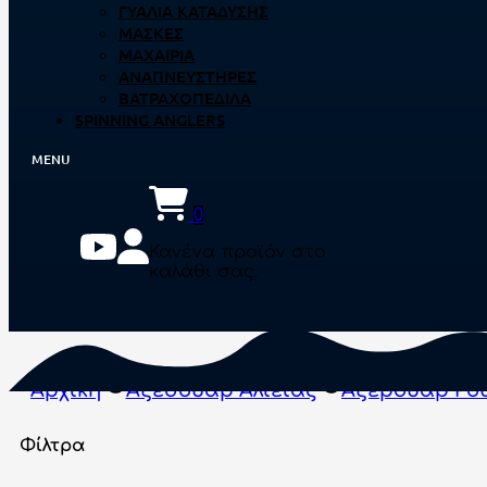
ΓΥΑΛΙΆ ΚΑΤΆΔΥΣΗΣ
ΜΆΣΚΕΣ
ΜΑΧΑΊΡΙΑ
ΑΝΑΠΝΕΥΣΤΉΡΕΣ
ΒΑΤΡΑΧΟΠΈΔΙΛΑ
SPINNING ANGLERS
0
Κανένα προϊόν στο
καλάθι σας.
Αρχική
Αξεσουάρ Αλιείας
Αξερουάρ Ρο
Φίλτρα