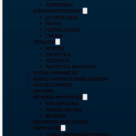
ΙΣΟΘΕΡΜΙΚΆ
ΑΞΕΡΟΥΆΡ ΡΟΥΧΙΣΜΟΎ
UV ΠΡΟΣΤΑΣΊΑ
ΓΆΝΤΙΑ
ΓΚΈΤΕΣ ΛΑΊΜΟΥ
ΓΥΑΛΙΆ
ΥΠΌΔΗΣΗ
ΜΠΌΤΕΣ
ΠΑΠΟΎΤΣΙΑ
ΜΠΟΤΆΚΙΑ
ΠΑΠΟΎΤΣΙΑ ΘΑΛΆΣΣΗΣ
ΨΥΓΕΊΑ ΨΑΡΈΜΑΤΟΣ
ΦΑΚΟΊ-ΛΆΜΠΕΣ-ΣΠΊΘΕΣ-ΣΊΑΛΟΥΜ
ΑΠΌΧΕΣ-ΓΆΝΤΖΟΙ
LIP-GRIPS
EΡΓΑΛΕΊΑ ΨΑΡΈΜΑΤΟΣ
ΠΟΛΥΕΡΓΑΛΕΊΑ
ΠΈΝΣΕΣ-ΨΑΛΊΔΙΑ
ΒΕΛΌΝΕΣ
ΜΕΤΑΦΟΡΆ ΕΞΟΠΛΙΣΜΟΎ
ΨΑΡΈΜΑΤΟΣ
ΓΙΛΈΚΑ-ΨΑΡΈΜΑΤΟΣ-FISHING-