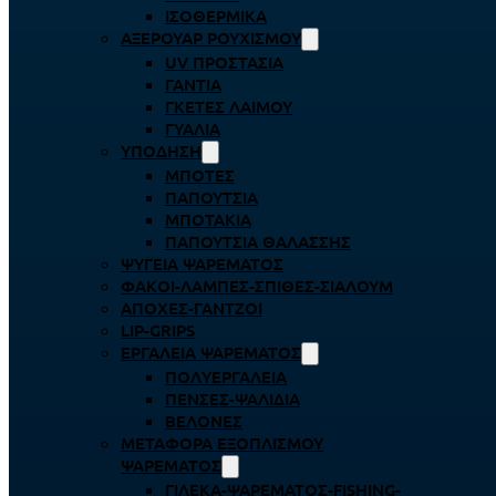
ΙΣΟΘΕΡΜΙΚΆ
ΑΞΕΡΟΥΆΡ ΡΟΥΧΙΣΜΟΎ
UV ΠΡΟΣΤΑΣΊΑ
ΓΆΝΤΙΑ
ΓΚΈΤΕΣ ΛΑΊΜΟΥ
ΓΥΑΛΙΆ
ΥΠΌΔΗΣΗ
ΜΠΌΤΕΣ
ΠΑΠΟΎΤΣΙΑ
ΜΠΟΤΆΚΙΑ
ΠΑΠΟΎΤΣΙΑ ΘΑΛΆΣΣΗΣ
ΨΥΓΕΊΑ ΨΑΡΈΜΑΤΟΣ
ΦΑΚΟΊ-ΛΆΜΠΕΣ-ΣΠΊΘΕΣ-ΣΊΑΛΟΥΜ
ΑΠΌΧΕΣ-ΓΆΝΤΖΟΙ
LIP-GRIPS
EΡΓΑΛΕΊΑ ΨΑΡΈΜΑΤΟΣ
ΠΟΛΥΕΡΓΑΛΕΊΑ
ΠΈΝΣΕΣ-ΨΑΛΊΔΙΑ
ΒΕΛΌΝΕΣ
ΜΕΤΑΦΟΡΆ ΕΞΟΠΛΙΣΜΟΎ
ΨΑΡΈΜΑΤΟΣ
ΓΙΛΈΚΑ-ΨΑΡΈΜΑΤΟΣ-FISHING-