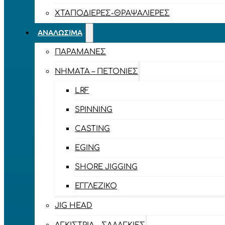
ΧΤΑΠΟΔΙΈΡΕΣ-ΘΡΑΨΑΛΙΈΡΕΣ
ΑΝΑΛΏΣΙΜΑ
ΠΑΡΑΜΆΝΕΣ
ΝΉΜΑΤΑ – ΠΕΤΟΝΙΈΣ
LRF
SPINNING
CASTING
EGING
SHORE JIGGING
ΕΓΓΛΈΖΙΚΟ
JIG HEAD