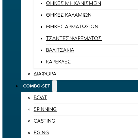
ΘΉΚΕΣ ΜΗΧΑΝΙΣΜΏΝ
ΘΉΚΕΣ ΚΑΛΑΜΙΏΝ
ΘΉΚΕΣ ΑΡΜΑΤΩΣΙΏΝ
ΤΣΆΝΤΕΣ ΨΑΡΈΜΑΤΟΣ
ΒΑΛΙΤΣΆΚΙΑ
ΚΑΡΈΚΛΕΣ
ΔΙΆΦΟΡΑ
COMBO-SET
BOAT
SPINNING
CASTING
EGING