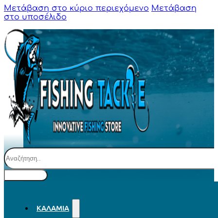
Μετάβαση στο κύριο περιεχόμενο
Μετάβαση
στο υποσέλιδο
Αναζήτηση
ΚΑΛΆΜΙΑ