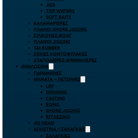
JIGS
TOP WATERS
SOFT BAITS
ΚΑΛΑΜΑΡΙΈΡΕΣ
ΠΛΆΝΟΙ SHORE JIGGING
ΣΙΛΙΚΌΝΕΣ-BOAT
ΠΛΆΝΟΙ JIGGING
TAI RUBBER
ΖΌΚΕΣ ΚΟΝΤΟΦΎΛΑΚΕΣ
ΧΤΑΠΟΔΙΈΡΕΣ-ΘΡΑΨΑΛΙΈΡΕΣ
ΑΝΑΛΏΣΙΜΑ
ΠΑΡΑΜΆΝΕΣ
ΝΉΜΑΤΑ – ΠΕΤΟΝΙΈΣ
LRF
SPINNING
CASTING
EGING
SHORE JIGGING
ΕΓΓΛΈΖΙΚΟ
JIG HEAD
ΑΓΚΊΣΤΡΙΑ – ΣΑΛΑΓΚΙΈΣ
ΣΑΛΑΓΚΙΈΣ