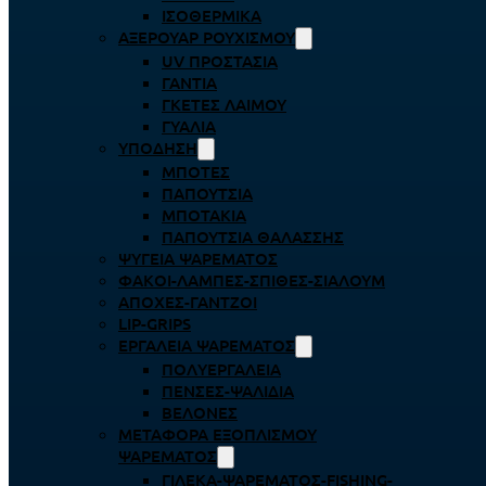
ΙΣΟΘΕΡΜΙΚΆ
ΑΞΕΡΟΥΆΡ ΡΟΥΧΙΣΜΟΎ
UV ΠΡΟΣΤΑΣΊΑ
ΓΆΝΤΙΑ
ΓΚΈΤΕΣ ΛΑΊΜΟΥ
ΓΥΑΛΙΆ
ΥΠΌΔΗΣΗ
ΜΠΌΤΕΣ
ΠΑΠΟΎΤΣΙΑ
ΜΠΟΤΆΚΙΑ
ΠΑΠΟΎΤΣΙΑ ΘΑΛΆΣΣΗΣ
ΨΥΓΕΊΑ ΨΑΡΈΜΑΤΟΣ
ΦΑΚΟΊ-ΛΆΜΠΕΣ-ΣΠΊΘΕΣ-ΣΊΑΛΟΥΜ
ΑΠΌΧΕΣ-ΓΆΝΤΖΟΙ
LIP-GRIPS
EΡΓΑΛΕΊΑ ΨΑΡΈΜΑΤΟΣ
ΠΟΛΥΕΡΓΑΛΕΊΑ
ΠΈΝΣΕΣ-ΨΑΛΊΔΙΑ
ΒΕΛΌΝΕΣ
ΜΕΤΑΦΟΡΆ ΕΞΟΠΛΙΣΜΟΎ
ΨΑΡΈΜΑΤΟΣ
ΓΙΛΈΚΑ-ΨΑΡΈΜΑΤΟΣ-FISHING-