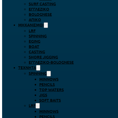
SURF CASTING
ΕΓΓΛΈΖΙΚΟ
BOLOGNESE
ΑΠΊΚΟ
ΜΗΧΑΝΙΣΜΟΊ
LRF
SPINNING
EGING
BOAT
CASTING
SHORE JIGGING
ΕΓΓΛΈΖΙΚΟ-BOLOGNESE
ΤΕΧΝΗΤΆ
SPINNING
MINNOWS
PENCILS
TOP WATERS
JIGS
SOFT BAITS
LRF
MINNOWS
PENCILS