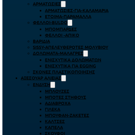
ΑΡΜΑΤΩΣΙΈΣ
ΑΡΜΑΤΩΣΙΈΣ-ΓΙΑ-ΚΑΛΑΜΆΡΙΑ
ΈΤΟΙΜΑ-ΠΑΡΆΜΑΛΛΑ
ΦΕΛΛΟΊ-BULDO
ΜΠΟΜΠΆΡΔΕΣ
ΦΕΛΛΟΊ -ΑΠΊΚΟ
ΒΑΡΊΔΙΑ
SISSY-ΑΠΕΛΕΥΘΕΡΟΤΈΣ ΜΟΛΥΒΙΟΎ
ΔΟΛΏΜΑΤΑ-ΜΑΛΆΓΡΕΣ
ΕΝΙΣΧΥΤΙΚΆ ΔΟΛΩΜΆΤΩΝ
ΕΝΙΣΧΥΤΙΚΆ ΓΙΑ EGGING
ΣΚΌΝΕΣ ΠΛΑΣΤΙΚΟΠΟΊΗΣΗΣ
ΑΞΕΣΟΥΆΡ ΑΛΙΕΊΑΣ
ΈΝΔΥΣΗ
ΜΠΛΟΎΖΕΣ
ΜΠΌΤΕΣ ΣΤΉΘΟΥΣ
ΑΔΙΆΒΡΟΧΑ
ΓΙΛΈΚΑ
ΜΠΟΥΦΆΝ-ΖΑΚΈΤΕΣ
ΚΆΛΤΣΕΣ
ΚΑΠΈΛΑ
ΣΚΟΎΦΟΙ