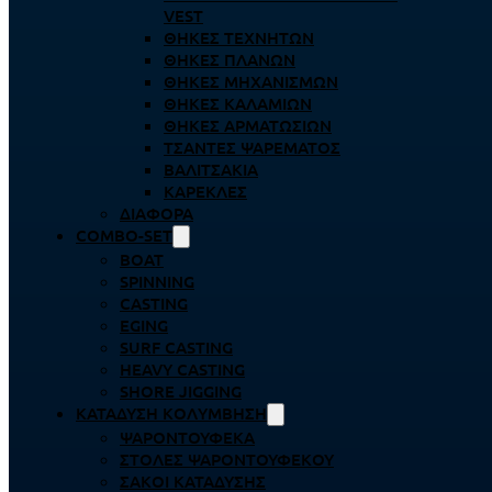
VEST
ΘΉΚΕΣ ΤΕΧΝΗΤΏΝ
ΘΉΚΕΣ ΠΛΆΝΩΝ
ΘΉΚΕΣ ΜΗΧΑΝΙΣΜΏΝ
ΘΉΚΕΣ ΚΑΛΑΜΙΏΝ
ΘΉΚΕΣ ΑΡΜΑΤΩΣΙΏΝ
ΤΣΆΝΤΕΣ ΨΑΡΈΜΑΤΟΣ
ΒΑΛΙΤΣΆΚΙΑ
ΚΑΡΈΚΛΕΣ
ΔΙΆΦΟΡΑ
COMBO-SET
BOAT
SPINNING
CASTING
EGING
SURF CASTING
HEAVY CASTING
SHORE JIGGING
ΚΑΤΆΔΥΣΗ ΚΟΛΎΜΒΗΣΗ
ΨΑΡΟΝΤΟΎΦΕΚΑ
ΣΤΟΛΈΣ ΨΑΡΟΝΤΟΎΦΕΚΟΥ
ΣΆΚΟΙ ΚΑΤΆΔΥΣΗΣ