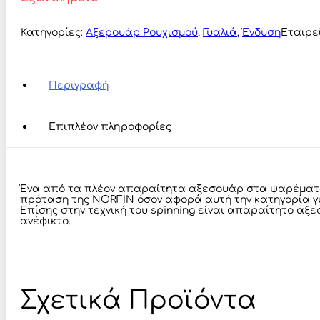
Κατηγορίες:
Αξερουάρ Ρουχισμού
,
Γυαλιά
,
Ένδυση
Εταιρε
Περιγραφή
Επιπλέον πληροφορίες
Ένα από τα πλέον απαραίτητα αξεσουάρ στα ψαρέματα μ
πρόταση της NORFIN όσον αφορά αυτή την κατηγορία γυ
Επίσης στην τεχνική του spinning είναι απαραίτητο αξε
ανέφικτο.
Σχετικά Προϊόντα