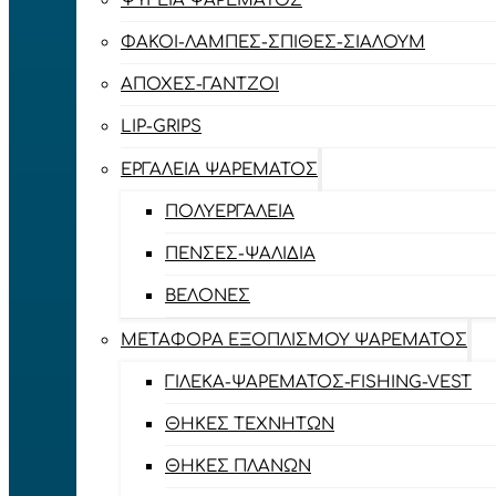
ΨΥΓΕΊΑ ΨΑΡΈΜΑΤΟΣ
ΦΑΚΟΊ-ΛΆΜΠΕΣ-ΣΠΊΘΕΣ-ΣΊΑΛΟΥΜ
ΑΠΌΧΕΣ-ΓΆΝΤΖΟΙ
LIP-GRIPS
EΡΓΑΛΕΊΑ ΨΑΡΈΜΑΤΟΣ
ΠΟΛΥΕΡΓΑΛΕΊΑ
ΠΈΝΣΕΣ-ΨΑΛΊΔΙΑ
ΒΕΛΌΝΕΣ
ΜΕΤΑΦΟΡΆ ΕΞΟΠΛΙΣΜΟΎ ΨΑΡΈΜΑΤΟΣ
ΓΙΛΈΚΑ-ΨΑΡΈΜΑΤΟΣ-FISHING-VEST
ΘΉΚΕΣ ΤΕΧΝΗΤΏΝ
ΘΉΚΕΣ ΠΛΆΝΩΝ