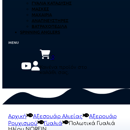
ΓΥΑΛΙΆ ΚΑΤΆΔΥΣΗΣ
ΜΆΣΚΕΣ
ΜΑΧΑΊΡΙΑ
ΑΝΑΠΝΕΥΣΤΉΡΕΣ
ΒΑΤΡΑΧΟΠΈΔΙΛΑ
SPINNING ANGLERS
0
Κανένα προϊόν στο
καλάθι σας.
Αρχική
Αξεσουάρ Αλιείας
Αξερουάρ
Ρουχισμού
Γυαλιά
Πολωτικά Γυαλιά
Ηλίου NORFIN