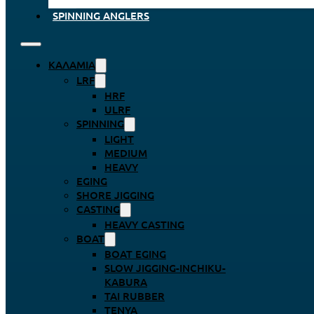
SPINNING ANGLERS
ΚΑΛΆΜΙΑ
LRF
HRF
ULRF
SPINNING
LIGHT
MEDIUM
HEAVY
EGING
SHORE JIGGING
CASTING
HEAVY CASTING
BOAT
BOAT EGING
SLOW JIGGING-INCHIKU-
KABURA
TAI RUBBER
TENYA