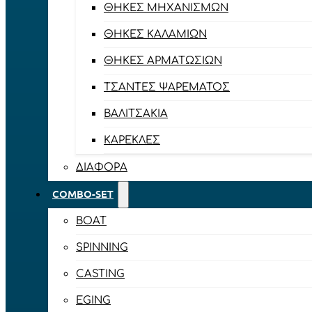
ΘΉΚΕΣ ΜΗΧΑΝΙΣΜΏΝ
ΘΉΚΕΣ ΚΑΛΑΜΙΏΝ
ΘΉΚΕΣ ΑΡΜΑΤΩΣΙΏΝ
ΤΣΆΝΤΕΣ ΨΑΡΈΜΑΤΟΣ
ΒΑΛΙΤΣΆΚΙΑ
ΚΑΡΈΚΛΕΣ
ΔΙΆΦΟΡΑ
COMBO-SET
BOAT
SPINNING
CASTING
EGING