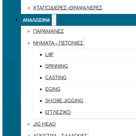
ΧΤΑΠΟΔΙΈΡΕΣ-ΘΡΑΨΑΛΙΈΡΕΣ
ΑΝΑΛΏΣΙΜΑ
ΠΑΡΑΜΆΝΕΣ
ΝΉΜΑΤΑ – ΠΕΤΟΝΙΈΣ
LRF
SPINNING
CASTING
EGING
SHORE JIGGING
ΕΓΓΛΈΖΙΚΟ
JIG HEAD