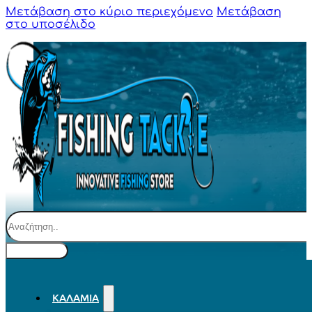
Μετάβαση στο κύριο περιεχόμενο
Μετάβαση
στο υποσέλιδο
Αναζήτηση
ΚΑΛΆΜΙΑ