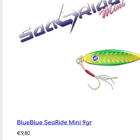
BlueBlue SeaRide Mini 9gr
€
9,80