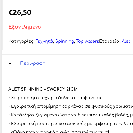
€
26,50
Εξαντλημένο
Κατηγορίες:
Τεχνητά
,
Spinning
,
Top waters
Εταιρεία:
Alet
Περιγραφή
ALET SPINNING – SWORDY 21CM
•
Χειροποίητο τεχνητό δόλωμα επιφανείας.
• Εξαιρετική απομίμηση ζαργάνας σε φυσικούς χρωματισ
• Κατάλληλα ζυγισμένο ώστε να δίνει πολύ καλές βολές, 
• Εξαιρετική ποιότητα κατασκευής με έμφαση στην λε
• «Θάνατος» για γοφάρια-λούτσους-λαυράκια!