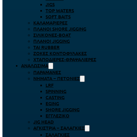
JIGS
TOP WATERS
SOFT BAITS
ΚΑΛΑΜΑΡΙΈΡΕΣ
ΠΛΆΝΟΙ SHORE JIGGING
ΣΙΛΙΚΌΝΕΣ-BOAT
ΠΛΆΝΟΙ JIGGING
TAI RUBBER
ΖΌΚΕΣ ΚΟΝΤΟΦΎΛΑΚΕΣ
ΧΤΑΠΟΔΙΈΡΕΣ-ΘΡΑΨΑΛΙΈΡΕΣ
ΑΝΑΛΏΣΙΜΑ
ΠΑΡΑΜΆΝΕΣ
ΝΉΜΑΤΑ – ΠΕΤΟΝΙΈΣ
LRF
SPINNING
CASTING
EGING
SHORE JIGGING
ΕΓΓΛΈΖΙΚΟ
JIG HEAD
ΑΓΚΊΣΤΡΙΑ – ΣΑΛΑΓΚΙΈΣ
ΣΑΛΑΓΚΙΈΣ