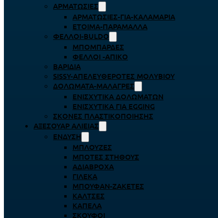
ΑΡΜΑΤΩΣΙΈΣ
ΑΡΜΑΤΩΣΙΈΣ-ΓΙΑ-ΚΑΛΑΜΆΡΙΑ
ΈΤΟΙΜΑ-ΠΑΡΆΜΑΛΛΑ
ΦΕΛΛΟΊ-BULDO
ΜΠΟΜΠΆΡΔΕΣ
ΦΕΛΛΟΊ -ΑΠΊΚΟ
ΒΑΡΊΔΙΑ
SISSY-ΑΠΕΛΕΥΘΕΡΟΤΈΣ ΜΟΛΥΒΙΟΎ
ΔΟΛΏΜΑΤΑ-ΜΑΛΆΓΡΕΣ
ΕΝΙΣΧΥΤΙΚΆ ΔΟΛΩΜΆΤΩΝ
ΕΝΙΣΧΥΤΙΚΆ ΓΙΑ EGGING
ΣΚΌΝΕΣ ΠΛΑΣΤΙΚΟΠΟΊΗΣΗΣ
ΑΞΕΣΟΥΆΡ ΑΛΙΕΊΑΣ
ΈΝΔΥΣΗ
ΜΠΛΟΎΖΕΣ
ΜΠΌΤΕΣ ΣΤΉΘΟΥΣ
ΑΔΙΆΒΡΟΧΑ
ΓΙΛΈΚΑ
ΜΠΟΥΦΆΝ-ΖΑΚΈΤΕΣ
ΚΆΛΤΣΕΣ
ΚΑΠΈΛΑ
ΣΚΟΎΦΟΙ