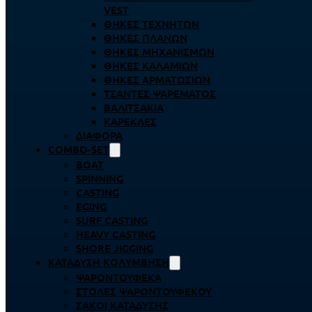
VEST
ΘΉΚΕΣ ΤΕΧΝΗΤΏΝ
ΘΉΚΕΣ ΠΛΆΝΩΝ
ΘΉΚΕΣ ΜΗΧΑΝΙΣΜΏΝ
ΘΉΚΕΣ ΚΑΛΑΜΙΏΝ
ΘΉΚΕΣ ΑΡΜΑΤΩΣΙΏΝ
ΤΣΆΝΤΕΣ ΨΑΡΈΜΑΤΟΣ
ΒΑΛΙΤΣΆΚΙΑ
ΚΑΡΈΚΛΕΣ
ΔΙΆΦΟΡΑ
COMBO-SET
BOAT
SPINNING
CASTING
EGING
SURF CASTING
HEAVY CASTING
SHORE JIGGING
ΚΑΤΆΔΥΣΗ ΚΟΛΎΜΒΗΣΗ
ΨΑΡΟΝΤΟΎΦΕΚΑ
ΣΤΟΛΈΣ ΨΑΡΟΝΤΟΎΦΕΚΟΥ
ΣΆΚΟΙ ΚΑΤΆΔΥΣΗΣ