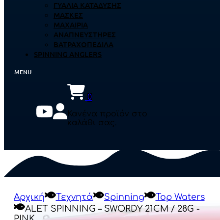
ΓΥΑΛΙΆ ΚΑΤΆΔΥΣΗΣ
ΜΆΣΚΕΣ
ΜΑΧΑΊΡΙΑ
ΑΝΑΠΝΕΥΣΤΉΡΕΣ
ΒΑΤΡΑΧΟΠΈΔΙΛΑ
SPINNING ANGLERS
0
Κανένα προϊόν στο
καλάθι σας.
Αρχική
Τεχνητά
Spinning
Top Waters
ALET SPINNING – SWORDY 21CM / 28G -
PINK