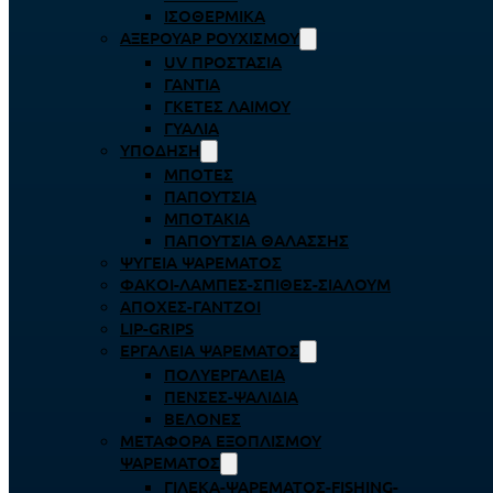
ΙΣΟΘΕΡΜΙΚΆ
ΑΞΕΡΟΥΆΡ ΡΟΥΧΙΣΜΟΎ
UV ΠΡΟΣΤΑΣΊΑ
ΓΆΝΤΙΑ
ΓΚΈΤΕΣ ΛΑΊΜΟΥ
ΓΥΑΛΙΆ
ΥΠΌΔΗΣΗ
ΜΠΌΤΕΣ
ΠΑΠΟΎΤΣΙΑ
ΜΠΟΤΆΚΙΑ
ΠΑΠΟΎΤΣΙΑ ΘΑΛΆΣΣΗΣ
ΨΥΓΕΊΑ ΨΑΡΈΜΑΤΟΣ
ΦΑΚΟΊ-ΛΆΜΠΕΣ-ΣΠΊΘΕΣ-ΣΊΑΛΟΥΜ
ΑΠΌΧΕΣ-ΓΆΝΤΖΟΙ
LIP-GRIPS
EΡΓΑΛΕΊΑ ΨΑΡΈΜΑΤΟΣ
ΠΟΛΥΕΡΓΑΛΕΊΑ
ΠΈΝΣΕΣ-ΨΑΛΊΔΙΑ
ΒΕΛΌΝΕΣ
ΜΕΤΑΦΟΡΆ ΕΞΟΠΛΙΣΜΟΎ
ΨΑΡΈΜΑΤΟΣ
ΓΙΛΈΚΑ-ΨΑΡΈΜΑΤΟΣ-FISHING-