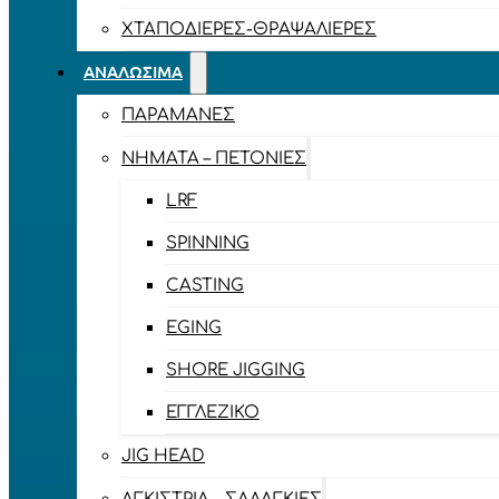
ΧΤΑΠΟΔΙΈΡΕΣ-ΘΡΑΨΑΛΙΈΡΕΣ
ΑΝΑΛΏΣΙΜΑ
ΠΑΡΑΜΆΝΕΣ
ΝΉΜΑΤΑ – ΠΕΤΟΝΙΈΣ
LRF
SPINNING
CASTING
EGING
SHORE JIGGING
ΕΓΓΛΈΖΙΚΟ
JIG HEAD