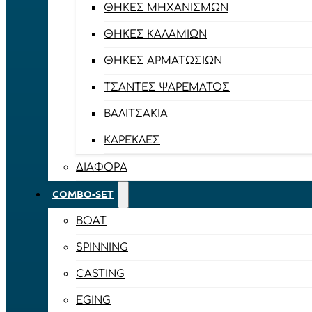
ΘΉΚΕΣ ΜΗΧΑΝΙΣΜΏΝ
ΘΉΚΕΣ ΚΑΛΑΜΙΏΝ
ΘΉΚΕΣ ΑΡΜΑΤΩΣΙΏΝ
ΤΣΆΝΤΕΣ ΨΑΡΈΜΑΤΟΣ
ΒΑΛΙΤΣΆΚΙΑ
ΚΑΡΈΚΛΕΣ
ΔΙΆΦΟΡΑ
COMBO-SET
BOAT
SPINNING
CASTING
EGING