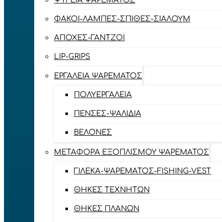
ΨΥΓΕΊΑ ΨΑΡΈΜΑΤΟΣ
ΦΑΚΟΊ-ΛΆΜΠΕΣ-ΣΠΊΘΕΣ-ΣΊΑΛΟΥΜ
ΑΠΌΧΕΣ-ΓΆΝΤΖΟΙ
LIP-GRIPS
EΡΓΑΛΕΊΑ ΨΑΡΈΜΑΤΟΣ
ΠΟΛΥΕΡΓΑΛΕΊΑ
ΠΈΝΣΕΣ-ΨΑΛΊΔΙΑ
ΒΕΛΌΝΕΣ
ΜΕΤΑΦΟΡΆ ΕΞΟΠΛΙΣΜΟΎ ΨΑΡΈΜΑΤΟΣ
ΓΙΛΈΚΑ-ΨΑΡΈΜΑΤΟΣ-FISHING-VEST
ΘΉΚΕΣ ΤΕΧΝΗΤΏΝ
ΘΉΚΕΣ ΠΛΆΝΩΝ