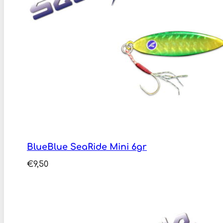
BlueBlue SeaRide Mini 6gr
€
9,50