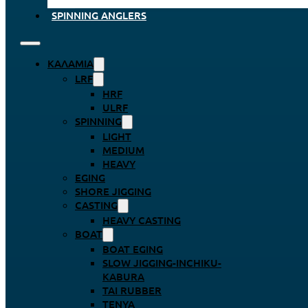
SPINNING ANGLERS
ΚΑΛΆΜΙΑ
LRF
HRF
ULRF
SPINNING
LIGHT
MEDIUM
HEAVY
EGING
SHORE JIGGING
CASTING
HEAVY CASTING
BOAT
BOAT EGING
SLOW JIGGING-INCHIKU-
KABURA
TAI RUBBER
TENYA