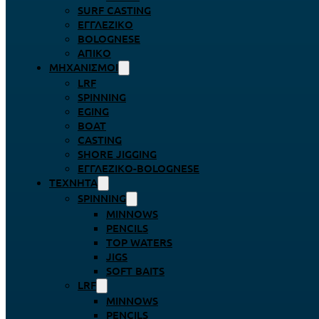
SURF CASTING
ΕΓΓΛΈΖΙΚΟ
BOLOGNESE
ΑΠΊΚΟ
ΜΗΧΑΝΙΣΜΟΊ
LRF
SPINNING
EGING
BOAT
CASTING
SHORE JIGGING
ΕΓΓΛΈΖΙΚΟ-BOLOGNESE
ΤΕΧΝΗΤΆ
SPINNING
MINNOWS
PENCILS
TOP WATERS
JIGS
SOFT BAITS
LRF
MINNOWS
PENCILS