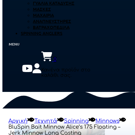
ΓΥΑΛΙΆ ΚΑΤΆΔΥΣΗΣ
ΜΆΣΚΕΣ
ΜΑΧΑΊΡΙΑ
ΑΝΑΠΝΕΥΣΤΉΡΕΣ
ΒΑΤΡΑΧΟΠΈΔΙΛΑ
SPINNING ANGLERS
0
Κανένα προϊόν στο
καλάθι σας.
Αρχική
Τεχνητά
Spinning
Minnows
BluSpin Bait Minnow Alice’s 175 Floating –
Jerk Minnow Long Casting