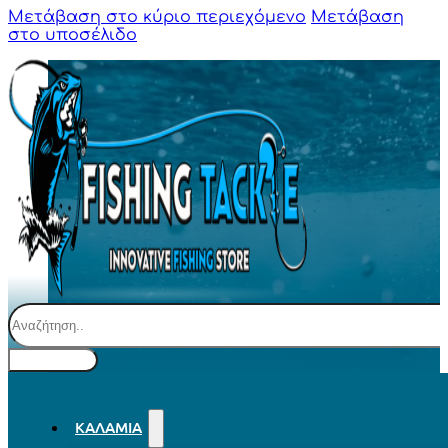
Μετάβαση στο κύριο περιεχόμενο
Μετάβαση
στο υποσέλιδο
Αναζήτηση
ΚΑΛΆΜΙΑ