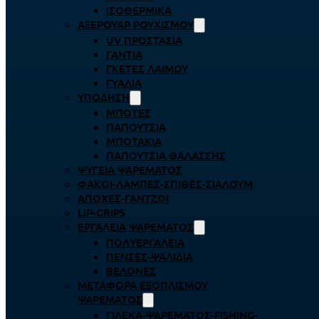
ΙΣΟΘΕΡΜΙΚΆ
ΑΞΕΡΟΥΆΡ ΡΟΥΧΙΣΜΟΎ
UV ΠΡΟΣΤΑΣΊΑ
ΓΆΝΤΙΑ
ΓΚΈΤΕΣ ΛΑΊΜΟΥ
ΓΥΑΛΙΆ
ΥΠΌΔΗΣΗ
ΜΠΌΤΕΣ
ΠΑΠΟΎΤΣΙΑ
ΜΠΟΤΆΚΙΑ
ΠΑΠΟΎΤΣΙΑ ΘΑΛΆΣΣΗΣ
ΨΥΓΕΊΑ ΨΑΡΈΜΑΤΟΣ
ΦΑΚΟΊ-ΛΆΜΠΕΣ-ΣΠΊΘΕΣ-ΣΊΑΛΟΥΜ
ΑΠΌΧΕΣ-ΓΆΝΤΖΟΙ
LIP-GRIPS
EΡΓΑΛΕΊΑ ΨΑΡΈΜΑΤΟΣ
ΠΟΛΥΕΡΓΑΛΕΊΑ
ΠΈΝΣΕΣ-ΨΑΛΊΔΙΑ
ΒΕΛΌΝΕΣ
ΜΕΤΑΦΟΡΆ ΕΞΟΠΛΙΣΜΟΎ
ΨΑΡΈΜΑΤΟΣ
ΓΙΛΈΚΑ-ΨΑΡΈΜΑΤΟΣ-FISHING-