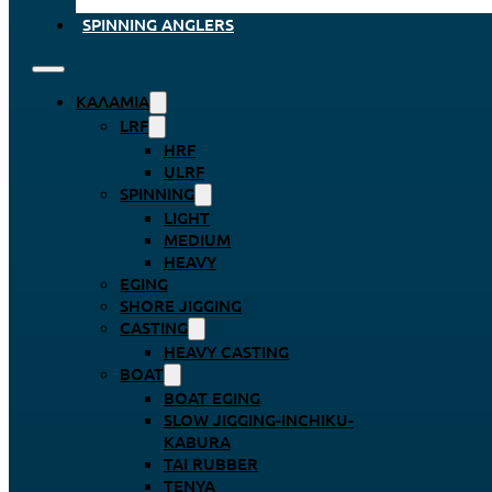
SPINNING ANGLERS
ΚΑΛΆΜΙΑ
LRF
HRF
ULRF
SPINNING
LIGHT
MEDIUM
HEAVY
EGING
SHORE JIGGING
CASTING
HEAVY CASTING
BOAT
BOAT EGING
SLOW JIGGING-INCHIKU-
KABURA
TAI RUBBER
TENYA