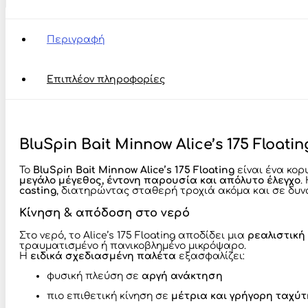
Floating
–
Jerk
Περιγραφή
Minnow
Long
Casting
Επιπλέον πληροφορίες
ποσότητα
BluSpin Bait Minnow Alice’s 175 Floati
Το
BluSpin Bait Minnow Alice’s 175 Floating
είναι ένα κο
μεγάλο μέγεθος, έντονη παρουσία και απόλυτο έλεγχο
.
casting
, διατηρώντας σταθερή τροχιά ακόμα και σε δυνα
Κίνηση & απόδοση στο νερό
Στο νερό, το Alice’s 175 Floating αποδίδει μια
ρεαλιστική 
τραυματισμένο ή πανικοβλημένο μικρόψαρο.
Η
ειδικά σχεδιασμένη παλέτα
εξασφαλίζει:
φυσική πλεύση σε
αργή ανάκτηση
πιο επιθετική κίνηση σε
μέτρια και γρήγορη ταχύ