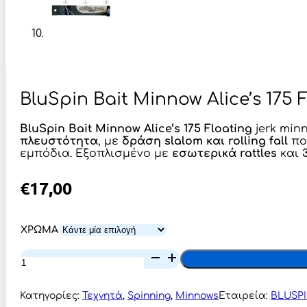
BluSpin Bait Minnow Alice’s 175
BluSpin Bait Minnow Alice’s 175 Floating
jerk minn
πλευστότητα
, με
δράση slalom και rolling fall
πο
εμπόδια. Εξοπλισμένο με
εσωτερικά rattles
και
€
17,00
ΧΡΩΜΑ
BluSpin
Bait
Minnow
Alice’s
Κατηγορίες:
Τεχνητά
,
Spinning
,
Minnows
Εταιρεία:
BLUSP
175