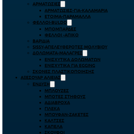
ΑΡΜΑΤΩΣΙΈΣ
ΑΡΜΑΤΩΣΙΈΣ-ΓΙΑ-ΚΑΛΑΜΆΡΙΑ
ΈΤΟΙΜΑ-ΠΑΡΆΜΑΛΛΑ
ΦΕΛΛΟΊ-BULDO
ΜΠΟΜΠΆΡΔΕΣ
ΦΕΛΛΟΊ -ΑΠΊΚΟ
ΒΑΡΊΔΙΑ
SISSY-ΑΠΕΛΕΥΘΕΡΟΤΈΣ ΜΟΛΥΒΙΟΎ
ΔΟΛΏΜΑΤΑ-ΜΑΛΆΓΡΕΣ
ΕΝΙΣΧΥΤΙΚΆ ΔΟΛΩΜΆΤΩΝ
ΕΝΙΣΧΥΤΙΚΆ ΓΙΑ EGGING
ΣΚΌΝΕΣ ΠΛΑΣΤΙΚΟΠΟΊΗΣΗΣ
ΑΞΕΣΟΥΆΡ ΑΛΙΕΊΑΣ
ΈΝΔΥΣΗ
ΜΠΛΟΎΖΕΣ
ΜΠΌΤΕΣ ΣΤΉΘΟΥΣ
ΑΔΙΆΒΡΟΧΑ
ΓΙΛΈΚΑ
ΜΠΟΥΦΆΝ-ΖΑΚΈΤΕΣ
ΚΆΛΤΣΕΣ
ΚΑΠΈΛΑ
ΣΚΟΎΦΟΙ