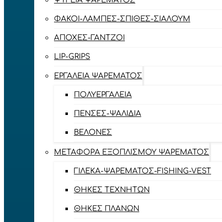
ΨΥΓΕΊΑ ΨΑΡΈΜΑΤΟΣ
ΦΑΚΟΊ-ΛΆΜΠΕΣ-ΣΠΊΘΕΣ-ΣΊΑΛΟΥΜ
ΑΠΌΧΕΣ-ΓΆΝΤΖΟΙ
LIP-GRIPS
EΡΓΑΛΕΊΑ ΨΑΡΈΜΑΤΟΣ
ΠΟΛΥΕΡΓΑΛΕΊΑ
ΠΈΝΣΕΣ-ΨΑΛΊΔΙΑ
ΒΕΛΌΝΕΣ
ΜΕΤΑΦΟΡΆ ΕΞΟΠΛΙΣΜΟΎ ΨΑΡΈΜΑΤΟΣ
ΓΙΛΈΚΑ-ΨΑΡΈΜΑΤΟΣ-FISHING-VEST
ΘΉΚΕΣ ΤΕΧΝΗΤΏΝ
ΘΉΚΕΣ ΠΛΆΝΩΝ