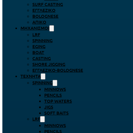
SURF CASTING
ΕΓΓΛΈΖΙΚΟ
BOLOGNESE
ΑΠΊΚΟ
ΜΗΧΑΝΙΣΜΟΊ
LRF
SPINNING
EGING
BOAT
CASTING
SHORE JIGGING
ΕΓΓΛΈΖΙΚΟ-BOLOGNESE
ΤΕΧΝΗΤΆ
SPINNING
MINNOWS
PENCILS
TOP WATERS
JIGS
SOFT BAITS
LRF
MINNOWS
PENCILS