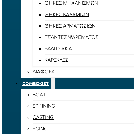
ΘΉΚΕΣ ΜΗΧΑΝΙΣΜΏΝ
ΘΉΚΕΣ ΚΑΛΑΜΙΏΝ
ΘΉΚΕΣ ΑΡΜΑΤΩΣΙΏΝ
ΤΣΆΝΤΕΣ ΨΑΡΈΜΑΤΟΣ
ΒΑΛΙΤΣΆΚΙΑ
ΚΑΡΈΚΛΕΣ
ΔΙΆΦΟΡΑ
COMBO-SET
BOAT
SPINNING
CASTING
EGING