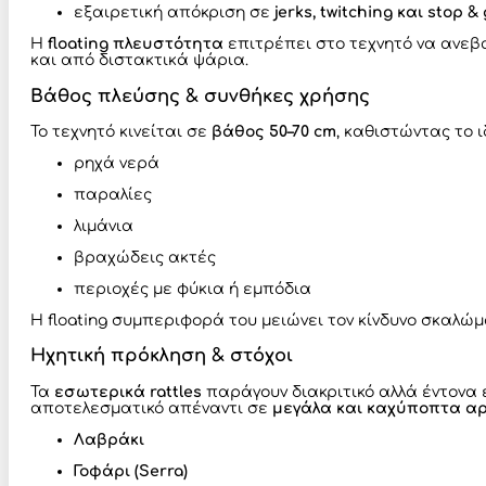
εξαιρετική απόκριση σε
jerks, twitching και stop &
Η
floating πλευστότητα
επιτρέπει στο τεχνητό να ανεβ
και από διστακτικά ψάρια.
Βάθος πλεύσης & συνθήκες χρήσης
Το τεχνητό κινείται σε
βάθος 50–70 cm
, καθιστώντας το ι
ρηχά νερά
παραλίες
λιμάνια
βραχώδεις ακτές
περιοχές με φύκια ή εμπόδια
Η floating συμπεριφορά του μειώνει τον κίνδυνο σκαλώ
Ηχητική πρόκληση & στόχοι
Τα
εσωτερικά rattles
παράγουν διακριτικό αλλά έντονα ε
αποτελεσματικό απέναντι σε
μεγάλα και καχύποπτα α
Λαβράκι
Γοφάρι (Serra)