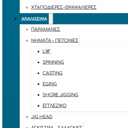
ΧΤΑΠΟΔΙΈΡΕΣ-ΘΡΑΨΑΛΙΈΡΕΣ
ΑΝΑΛΏΣΙΜΑ
ΠΑΡΑΜΆΝΕΣ
ΝΉΜΑΤΑ – ΠΕΤΟΝΙΈΣ
LRF
SPINNING
CASTING
EGING
SHORE JIGGING
ΕΓΓΛΈΖΙΚΟ
JIG HEAD