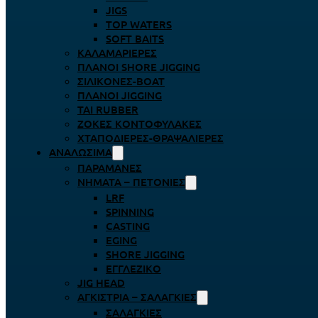
JIGS
TOP WATERS
SOFT BAITS
ΚΑΛΑΜΑΡΙΈΡΕΣ
ΠΛΆΝΟΙ SHORE JIGGING
ΣΙΛΙΚΌΝΕΣ-BOAT
ΠΛΆΝΟΙ JIGGING
TAI RUBBER
ΖΌΚΕΣ ΚΟΝΤΟΦΎΛΑΚΕΣ
ΧΤΑΠΟΔΙΈΡΕΣ-ΘΡΑΨΑΛΙΈΡΕΣ
ΑΝΑΛΏΣΙΜΑ
ΠΑΡΑΜΆΝΕΣ
ΝΉΜΑΤΑ – ΠΕΤΟΝΙΈΣ
LRF
SPINNING
CASTING
EGING
SHORE JIGGING
ΕΓΓΛΈΖΙΚΟ
JIG HEAD
ΑΓΚΊΣΤΡΙΑ – ΣΑΛΑΓΚΙΈΣ
ΣΑΛΑΓΚΙΈΣ