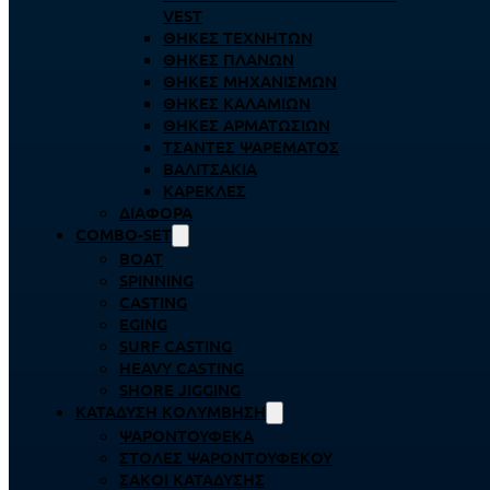
VEST
ΘΉΚΕΣ ΤΕΧΝΗΤΏΝ
ΘΉΚΕΣ ΠΛΆΝΩΝ
ΘΉΚΕΣ ΜΗΧΑΝΙΣΜΏΝ
ΘΉΚΕΣ ΚΑΛΑΜΙΏΝ
ΘΉΚΕΣ ΑΡΜΑΤΩΣΙΏΝ
ΤΣΆΝΤΕΣ ΨΑΡΈΜΑΤΟΣ
ΒΑΛΙΤΣΆΚΙΑ
ΚΑΡΈΚΛΕΣ
ΔΙΆΦΟΡΑ
COMBO-SET
BOAT
SPINNING
CASTING
EGING
SURF CASTING
HEAVY CASTING
SHORE JIGGING
ΚΑΤΆΔΥΣΗ ΚΟΛΎΜΒΗΣΗ
ΨΑΡΟΝΤΟΎΦΕΚΑ
ΣΤΟΛΈΣ ΨΑΡΟΝΤΟΎΦΕΚΟΥ
ΣΆΚΟΙ ΚΑΤΆΔΥΣΗΣ