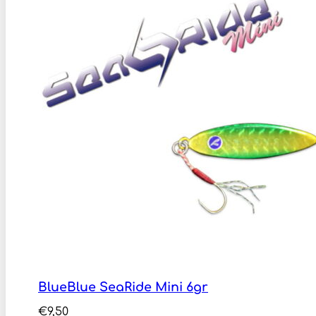
BlueBlue SeaRide Mini 6gr
€
9,50