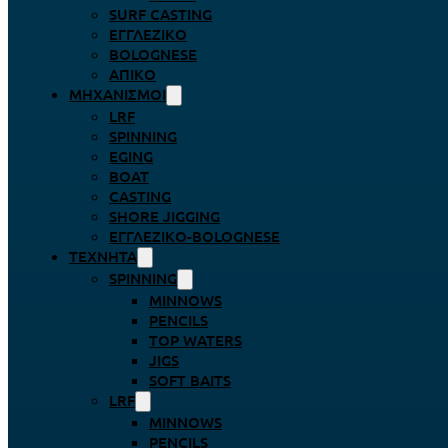
SURF CASTING
ΕΓΓΛΈΖΙΚΟ
BOLOGNESE
ΑΠΊΚΟ
ΜΗΧΑΝΙΣΜΟΊ
LRF
SPINNING
EGING
BOAT
CASTING
SHORE JIGGING
ΕΓΓΛΈΖΙΚΟ-BOLOGNESE
ΤΕΧΝΗΤΆ
SPINNING
MINNOWS
PENCILS
TOP WATERS
JIGS
SOFT BAITS
LRF
MINNOWS
PENCILS