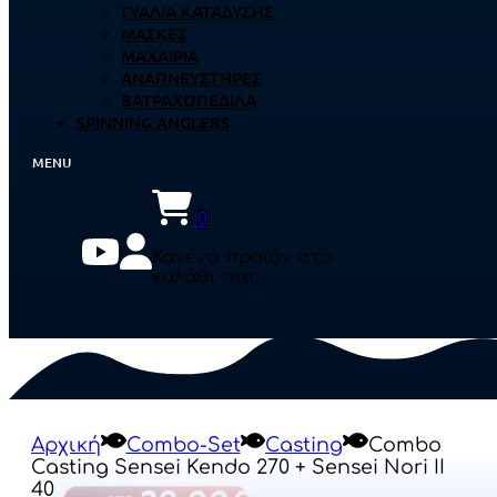
ΓΥΑΛΙΆ ΚΑΤΆΔΥΣΗΣ
ΜΆΣΚΕΣ
ΜΑΧΑΊΡΙΑ
ΑΝΑΠΝΕΥΣΤΉΡΕΣ
ΒΑΤΡΑΧΟΠΈΔΙΛΑ
SPINNING ANGLERS
0
Κανένα προϊόν στο
καλάθι σας.
Αρχική
Combo-Set
Casting
Combo
Casting Sensei Kendo 270 + Sensei Nori II
40