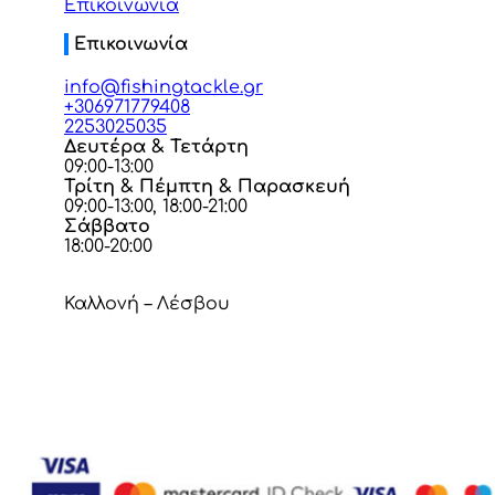
Επικοινωνία
Επικοινωνία
info@fishingtackle.gr
+306971779408
2253025035
Δευτέρα & Τετάρτη
09:00-13:00
Τρίτη & Πέμπτη & Παρασκευή
09:00-13:00, 18:00-21:00
Σάββατο
18:00-20:00
Καλλονή – Λέσβου