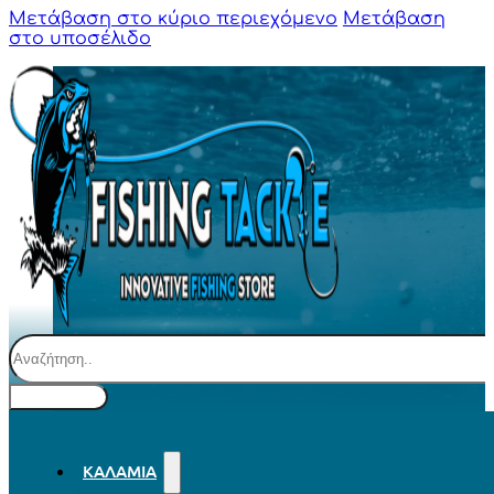
Μετάβαση στο κύριο περιεχόμενο
Μετάβαση
στο υποσέλιδο
Αναζήτηση
ΚΑΛΆΜΙΑ