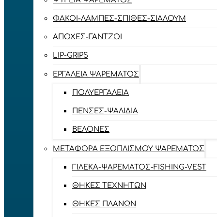
ΨΥΓΕΊΑ ΨΑΡΈΜΑΤΟΣ
ΦΑΚΟΊ-ΛΆΜΠΕΣ-ΣΠΊΘΕΣ-ΣΊΑΛΟΥΜ
ΑΠΌΧΕΣ-ΓΆΝΤΖΟΙ
LIP-GRIPS
EΡΓΑΛΕΊΑ ΨΑΡΈΜΑΤΟΣ
ΠΟΛΥΕΡΓΑΛΕΊΑ
ΠΈΝΣΕΣ-ΨΑΛΊΔΙΑ
ΒΕΛΌΝΕΣ
ΜΕΤΑΦΟΡΆ ΕΞΟΠΛΙΣΜΟΎ ΨΑΡΈΜΑΤΟΣ
ΓΙΛΈΚΑ-ΨΑΡΈΜΑΤΟΣ-FISHING-VEST
ΘΉΚΕΣ ΤΕΧΝΗΤΏΝ
ΘΉΚΕΣ ΠΛΆΝΩΝ