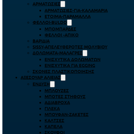
ΑΡΜΑΤΩΣΙΈΣ
ΑΡΜΑΤΩΣΙΈΣ-ΓΙΑ-ΚΑΛΑΜΆΡΙΑ
ΈΤΟΙΜΑ-ΠΑΡΆΜΑΛΛΑ
ΦΕΛΛΟΊ-BULDO
ΜΠΟΜΠΆΡΔΕΣ
ΦΕΛΛΟΊ -ΑΠΊΚΟ
ΒΑΡΊΔΙΑ
SISSY-ΑΠΕΛΕΥΘΕΡΟΤΈΣ ΜΟΛΥΒΙΟΎ
ΔΟΛΏΜΑΤΑ-ΜΑΛΆΓΡΕΣ
ΕΝΙΣΧΥΤΙΚΆ ΔΟΛΩΜΆΤΩΝ
ΕΝΙΣΧΥΤΙΚΆ ΓΙΑ EGGING
ΣΚΌΝΕΣ ΠΛΑΣΤΙΚΟΠΟΊΗΣΗΣ
ΑΞΕΣΟΥΆΡ ΑΛΙΕΊΑΣ
ΈΝΔΥΣΗ
ΜΠΛΟΎΖΕΣ
ΜΠΌΤΕΣ ΣΤΉΘΟΥΣ
ΑΔΙΆΒΡΟΧΑ
ΓΙΛΈΚΑ
ΜΠΟΥΦΆΝ-ΖΑΚΈΤΕΣ
ΚΆΛΤΣΕΣ
ΚΑΠΈΛΑ
ΣΚΟΎΦΟΙ