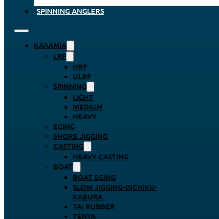
SPINNING ANGLERS
ΚΑΛΆΜΙΑ
LRF
HRF
ULRF
SPINNING
LIGHT
MEDIUM
HEAVY
EGING
SHORE JIGGING
CASTING
HEAVY CASTING
BOAT
BOAT EGING
SLOW JIGGING-INCHIKU-
KABURA
TAI RUBBER
TENYA