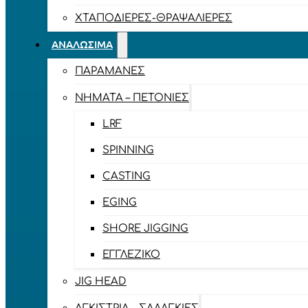
ΧΤΑΠΟΔΙΈΡΕΣ-ΘΡΑΨΑΛΙΈΡΕΣ
ΑΝΑΛΏΣΙΜΑ
ΠΑΡΑΜΆΝΕΣ
ΝΉΜΑΤΑ – ΠΕΤΟΝΙΈΣ
LRF
SPINNING
CASTING
EGING
SHORE JIGGING
ΕΓΓΛΈΖΙΚΟ
JIG HEAD