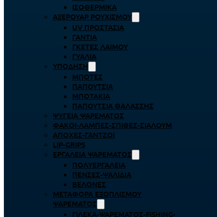
ΙΣΟΘΕΡΜΙΚΆ
ΑΞΕΡΟΥΆΡ ΡΟΥΧΙΣΜΟΎ
UV ΠΡΟΣΤΑΣΊΑ
ΓΆΝΤΙΑ
ΓΚΈΤΕΣ ΛΑΊΜΟΥ
ΓΥΑΛΙΆ
ΥΠΌΔΗΣΗ
ΜΠΌΤΕΣ
ΠΑΠΟΎΤΣΙΑ
ΜΠΟΤΆΚΙΑ
ΠΑΠΟΎΤΣΙΑ ΘΑΛΆΣΣΗΣ
ΨΥΓΕΊΑ ΨΑΡΈΜΑΤΟΣ
ΦΑΚΟΊ-ΛΆΜΠΕΣ-ΣΠΊΘΕΣ-ΣΊΑΛΟΥΜ
ΑΠΌΧΕΣ-ΓΆΝΤΖΟΙ
LIP-GRIPS
EΡΓΑΛΕΊΑ ΨΑΡΈΜΑΤΟΣ
ΠΟΛΥΕΡΓΑΛΕΊΑ
ΠΈΝΣΕΣ-ΨΑΛΊΔΙΑ
ΒΕΛΌΝΕΣ
ΜΕΤΑΦΟΡΆ ΕΞΟΠΛΙΣΜΟΎ
ΨΑΡΈΜΑΤΟΣ
ΓΙΛΈΚΑ-ΨΑΡΈΜΑΤΟΣ-FISHING-