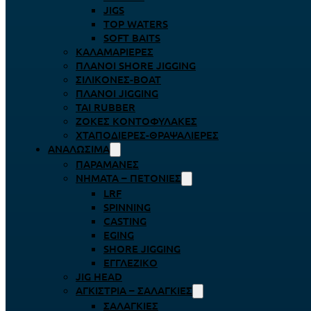
JIGS
TOP WATERS
SOFT BAITS
ΚΑΛΑΜΑΡΙΈΡΕΣ
ΠΛΆΝΟΙ SHORE JIGGING
ΣΙΛΙΚΌΝΕΣ-BOAT
ΠΛΆΝΟΙ JIGGING
TAI RUBBER
ΖΌΚΕΣ ΚΟΝΤΟΦΎΛΑΚΕΣ
ΧΤΑΠΟΔΙΈΡΕΣ-ΘΡΑΨΑΛΙΈΡΕΣ
ΑΝΑΛΏΣΙΜΑ
ΠΑΡΑΜΆΝΕΣ
ΝΉΜΑΤΑ – ΠΕΤΟΝΙΈΣ
LRF
SPINNING
CASTING
EGING
SHORE JIGGING
ΕΓΓΛΈΖΙΚΟ
JIG HEAD
ΑΓΚΊΣΤΡΙΑ – ΣΑΛΑΓΚΙΈΣ
ΣΑΛΑΓΚΙΈΣ