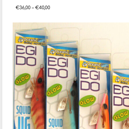
Price
€
36,00
–
€
40,00
range:
€36,00
through
€40,00