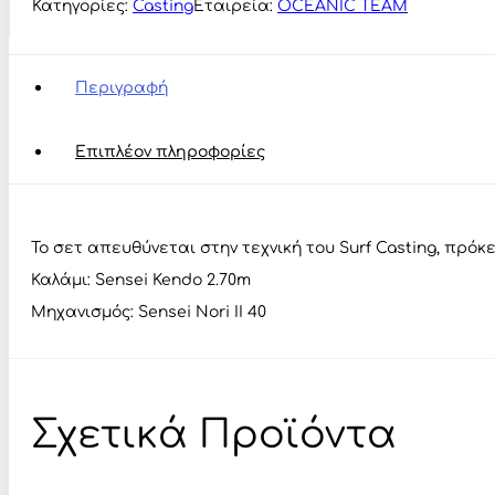
Κατηγορίες:
Casting
Εταιρεία:
OCEANIC TEAM
270
+
Sensei
Nori
Περιγραφή
II
40
ποσότητα
Επιπλέον πληροφορίες
Το σετ απευθύνεται στην τεχνική του Surf Casting, πρό
Καλάμι: Sensei Kendo 2.70m
Μηχανισμός: Sensei Nori II 40
Σχετικά Προϊόντα