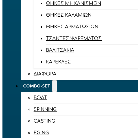
ΘΉΚΕΣ ΜΗΧΑΝΙΣΜΏΝ
ΘΉΚΕΣ ΚΑΛΑΜΙΏΝ
ΘΉΚΕΣ ΑΡΜΑΤΩΣΙΏΝ
ΤΣΆΝΤΕΣ ΨΑΡΈΜΑΤΟΣ
ΒΑΛΙΤΣΆΚΙΑ
ΚΑΡΈΚΛΕΣ
ΔΙΆΦΟΡΑ
COMBO-SET
BOAT
SPINNING
CASTING
EGING