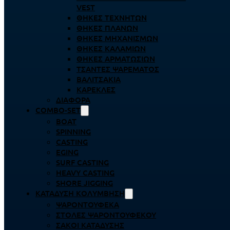
VEST
ΘΉΚΕΣ ΤΕΧΝΗΤΏΝ
ΘΉΚΕΣ ΠΛΆΝΩΝ
ΘΉΚΕΣ ΜΗΧΑΝΙΣΜΏΝ
ΘΉΚΕΣ ΚΑΛΑΜΙΏΝ
ΘΉΚΕΣ ΑΡΜΑΤΩΣΙΏΝ
ΤΣΆΝΤΕΣ ΨΑΡΈΜΑΤΟΣ
ΒΑΛΙΤΣΆΚΙΑ
ΚΑΡΈΚΛΕΣ
ΔΙΆΦΟΡΑ
COMBO-SET
BOAT
SPINNING
CASTING
EGING
SURF CASTING
HEAVY CASTING
SHORE JIGGING
ΚΑΤΆΔΥΣΗ ΚΟΛΎΜΒΗΣΗ
ΨΑΡΟΝΤΟΎΦΕΚΑ
ΣΤΟΛΈΣ ΨΑΡΟΝΤΟΎΦΕΚΟΥ
ΣΆΚΟΙ ΚΑΤΆΔΥΣΗΣ