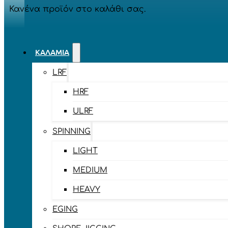
Κανένα προϊόν στο καλάθι σας.
ΚΑΛΆΜΙΑ
LRF
HRF
ULRF
SPINNING
LIGHT
MEDIUM
HEAVY
EGING