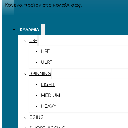
Κανένα προϊόν στο καλάθι σας.
ΚΑΛΆΜΙΑ
LRF
HRF
ULRF
SPINNING
LIGHT
MEDIUM
HEAVY
EGING