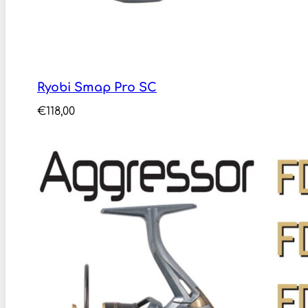
Ryobi Smap Pro SC
€
118,00