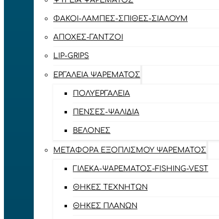
ΨΥΓΕΊΑ ΨΑΡΈΜΑΤΟΣ
ΦΑΚΟΊ-ΛΆΜΠΕΣ-ΣΠΊΘΕΣ-ΣΊΑΛΟΥΜ
ΑΠΌΧΕΣ-ΓΆΝΤΖΟΙ
LIP-GRIPS
EΡΓΑΛΕΊΑ ΨΑΡΈΜΑΤΟΣ
ΠΟΛΥΕΡΓΑΛΕΊΑ
ΠΈΝΣΕΣ-ΨΑΛΊΔΙΑ
ΒΕΛΌΝΕΣ
ΜΕΤΑΦΟΡΆ ΕΞΟΠΛΙΣΜΟΎ ΨΑΡΈΜΑΤΟΣ
ΓΙΛΈΚΑ-ΨΑΡΈΜΑΤΟΣ-FISHING-VEST
ΘΉΚΕΣ ΤΕΧΝΗΤΏΝ
ΘΉΚΕΣ ΠΛΆΝΩΝ