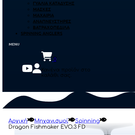
ΓΥΑΛΙΆ ΚΑΤΆΔΥΣΗΣ
ΜΆΣΚΕΣ
ΜΑΧΑΊΡΙΑ
ΑΝΑΠΝΕΥΣΤΉΡΕΣ
ΒΑΤΡΑΧΟΠΈΔΙΛΑ
SPINNING ANGLERS
0
Κανένα προϊόν στο
καλάθι σας.
Αρχική
Μηχανισμοί
Spinning
Dragon Fishmaker EVO.3 FD