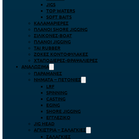
JIGS
TOP WATERS
SOFT BAITS
ΚΑΛΑΜΑΡΙΈΡΕΣ
ΠΛΆΝΟΙ SHORE JIGGING
ΣΙΛΙΚΌΝΕΣ-BOAT
ΠΛΆΝΟΙ JIGGING
TAI RUBBER
ΖΌΚΕΣ ΚΟΝΤΟΦΎΛΑΚΕΣ
ΧΤΑΠΟΔΙΈΡΕΣ-ΘΡΑΨΑΛΙΈΡΕΣ
ΑΝΑΛΏΣΙΜΑ
ΠΑΡΑΜΆΝΕΣ
ΝΉΜΑΤΑ – ΠΕΤΟΝΙΈΣ
LRF
SPINNING
CASTING
EGING
SHORE JIGGING
ΕΓΓΛΈΖΙΚΟ
JIG HEAD
ΑΓΚΊΣΤΡΙΑ – ΣΑΛΑΓΚΙΈΣ
ΣΑΛΑΓΚΙΈΣ