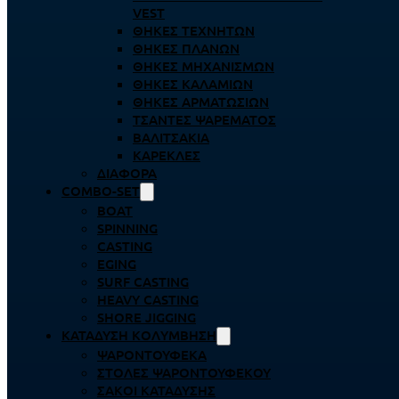
VEST
ΘΉΚΕΣ ΤΕΧΝΗΤΏΝ
ΘΉΚΕΣ ΠΛΆΝΩΝ
ΘΉΚΕΣ ΜΗΧΑΝΙΣΜΏΝ
ΘΉΚΕΣ ΚΑΛΑΜΙΏΝ
ΘΉΚΕΣ ΑΡΜΑΤΩΣΙΏΝ
ΤΣΆΝΤΕΣ ΨΑΡΈΜΑΤΟΣ
ΒΑΛΙΤΣΆΚΙΑ
ΚΑΡΈΚΛΕΣ
ΔΙΆΦΟΡΑ
COMBO-SET
BOAT
SPINNING
CASTING
EGING
SURF CASTING
HEAVY CASTING
SHORE JIGGING
ΚΑΤΆΔΥΣΗ ΚΟΛΎΜΒΗΣΗ
ΨΑΡΟΝΤΟΎΦΕΚΑ
ΣΤΟΛΈΣ ΨΑΡΟΝΤΟΎΦΕΚΟΥ
ΣΆΚΟΙ ΚΑΤΆΔΥΣΗΣ