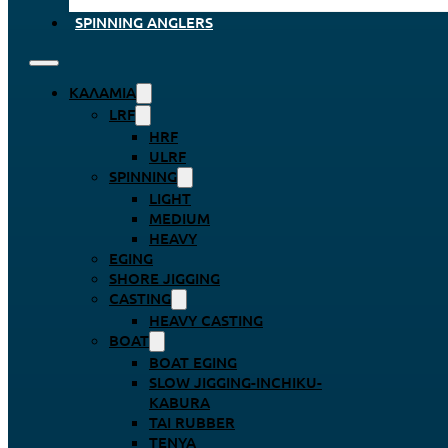
SPINNING ANGLERS
ΚΑΛΆΜΙΑ
LRF
HRF
ULRF
SPINNING
LIGHT
MEDIUM
HEAVY
EGING
SHORE JIGGING
CASTING
HEAVY CASTING
BOAT
BOAT EGING
SLOW JIGGING-INCHIKU-
KABURA
TAI RUBBER
TENYA