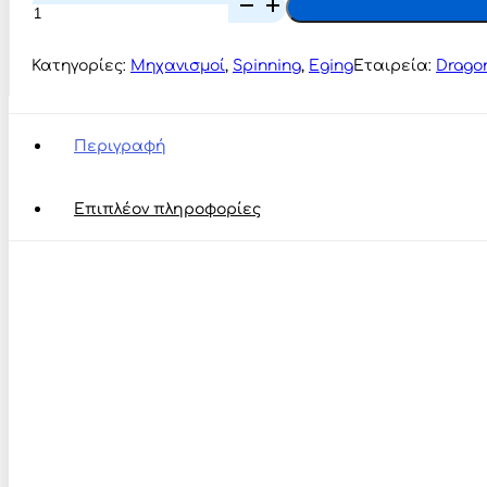
Dragon
Fishmaker
EVO.3
FD
Κατηγορίες:
Μηχανισμοί
,
Spinning
,
Eging
Εταιρεία:
Drago
ποσότητα
Περιγραφή
Επιπλέον πληροφορίες