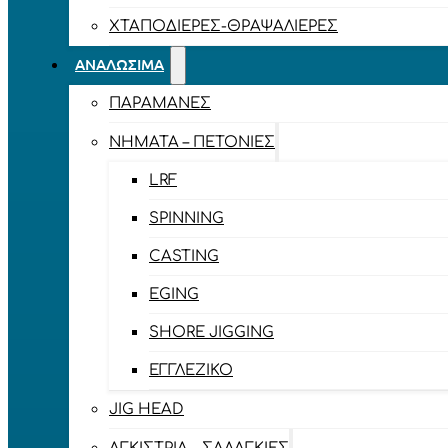
ΧΤΑΠΟΔΙΈΡΕΣ-ΘΡΑΨΑΛΙΈΡΕΣ
ΑΝΑΛΏΣΙΜΑ
ΠΑΡΑΜΆΝΕΣ
ΝΉΜΑΤΑ – ΠΕΤΟΝΙΈΣ
LRF
SPINNING
CASTING
EGING
SHORE JIGGING
ΕΓΓΛΈΖΙΚΟ
JIG HEAD