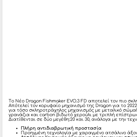
Tο Νέο Dragon Fishmaker EVO.3 FD αποτελεί τον πιο σκληρ
Απότελεί τον κορυφαίο μηχανισμό της Dragon για το 202
για τόσο σκληροτράχηλος μηχανισμός με μεταλικό σώμα
γρανάζια και carbon βιδωτό χερούλι με τριπλή επίστρω
Διατίθενται σε δύο μεγέθη:20 και 30, ανάλογα με την τε
Πλήρη αντιδιαβρωτική προστασία
Προηγμένη τεχνολογία με χαραγμένο ατσάλινο άξονα