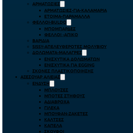
ΑΡΜΑΤΩΣΙΈΣ
ΑΡΜΑΤΩΣΙΈΣ-ΓΙΑ-ΚΑΛΑΜΆΡΙΑ
ΈΤΟΙΜΑ-ΠΑΡΆΜΑΛΛΑ
ΦΕΛΛΟΊ-BULDO
ΜΠΟΜΠΆΡΔΕΣ
ΦΕΛΛΟΊ -ΑΠΊΚΟ
ΒΑΡΊΔΙΑ
SISSY-ΑΠΕΛΕΥΘΕΡΟΤΈΣ ΜΟΛΥΒΙΟΎ
ΔΟΛΏΜΑΤΑ-ΜΑΛΆΓΡΕΣ
ΕΝΙΣΧΥΤΙΚΆ ΔΟΛΩΜΆΤΩΝ
ΕΝΙΣΧΥΤΙΚΆ ΓΙΑ EGGING
ΣΚΌΝΕΣ ΠΛΑΣΤΙΚΟΠΟΊΗΣΗΣ
ΑΞΕΣΟΥΆΡ ΑΛΙΕΊΑΣ
ΈΝΔΥΣΗ
ΜΠΛΟΎΖΕΣ
ΜΠΌΤΕΣ ΣΤΉΘΟΥΣ
ΑΔΙΆΒΡΟΧΑ
ΓΙΛΈΚΑ
ΜΠΟΥΦΆΝ-ΖΑΚΈΤΕΣ
ΚΆΛΤΣΕΣ
ΚΑΠΈΛΑ
ΣΚΟΎΦΟΙ