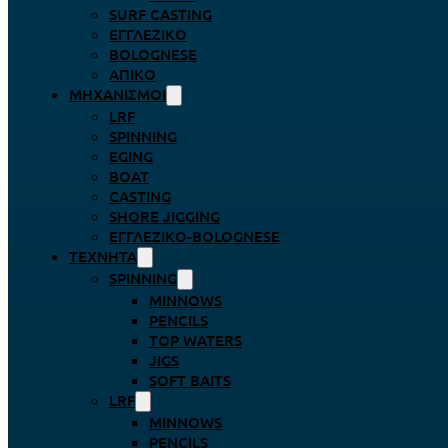
SURF CASTING
ΕΓΓΛΈΖΙΚΟ
BOLOGNESE
ΑΠΊΚΟ
ΜΗΧΑΝΙΣΜΟΊ
LRF
SPINNING
EGING
BOAT
CASTING
SHORE JIGGING
ΕΓΓΛΈΖΙΚΟ-BOLOGNESE
ΤΕΧΝΗΤΆ
SPINNING
MINNOWS
PENCILS
TOP WATERS
JIGS
SOFT BAITS
LRF
MINNOWS
PENCILS