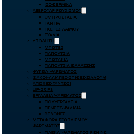
ΙΣΟΘΕΡΜΙΚΆ
ΑΞΕΡΟΥΆΡ ΡΟΥΧΙΣΜΟΎ
UV ΠΡΟΣΤΑΣΊΑ
ΓΆΝΤΙΑ
ΓΚΈΤΕΣ ΛΑΊΜΟΥ
ΓΥΑΛΙΆ
ΥΠΌΔΗΣΗ
ΜΠΌΤΕΣ
ΠΑΠΟΎΤΣΙΑ
ΜΠΟΤΆΚΙΑ
ΠΑΠΟΎΤΣΙΑ ΘΑΛΆΣΣΗΣ
ΨΥΓΕΊΑ ΨΑΡΈΜΑΤΟΣ
ΦΑΚΟΊ-ΛΆΜΠΕΣ-ΣΠΊΘΕΣ-ΣΊΑΛΟΥΜ
ΑΠΌΧΕΣ-ΓΆΝΤΖΟΙ
LIP-GRIPS
EΡΓΑΛΕΊΑ ΨΑΡΈΜΑΤΟΣ
ΠΟΛΥΕΡΓΑΛΕΊΑ
ΠΈΝΣΕΣ-ΨΑΛΊΔΙΑ
ΒΕΛΌΝΕΣ
ΜΕΤΑΦΟΡΆ ΕΞΟΠΛΙΣΜΟΎ
ΨΑΡΈΜΑΤΟΣ
ΓΙΛΈΚΑ-ΨΑΡΈΜΑΤΟΣ-FISHING-