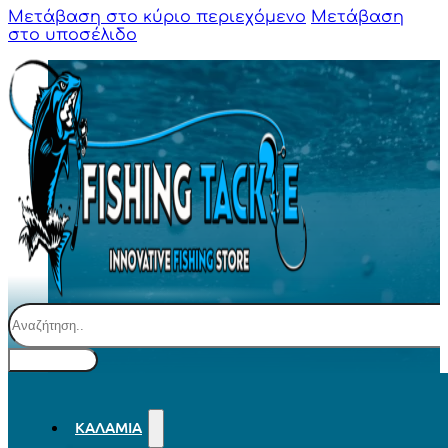
Μετάβαση στο κύριο περιεχόμενο
Μετάβαση
στο υποσέλιδο
Αναζήτηση
ΚΑΛΆΜΙΑ