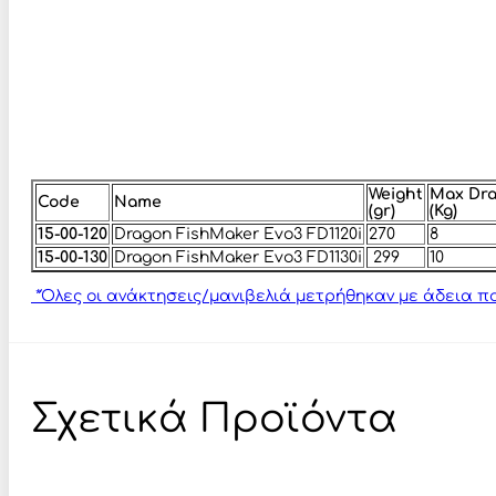
Weight
Max Dr
Code
Name
(gr)
(Kg)
15-00-120
Dragon FishMaker Evo3 FD1120i
270
8
15-00-130
Dragon FishMaker Evo3 FD1130i
299
10
*Όλες οι ανάκτησεις/μανιβελιά μετρήθηκαν με άδεια πο
Σχετικά Προϊόντα