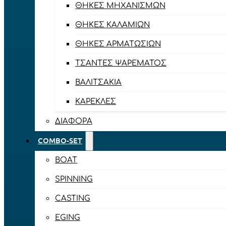
ΘΉΚΕΣ ΜΗΧΑΝΙΣΜΏΝ
ΘΉΚΕΣ ΚΑΛΑΜΙΏΝ
ΘΉΚΕΣ ΑΡΜΑΤΩΣΙΏΝ
ΤΣΆΝΤΕΣ ΨΑΡΈΜΑΤΟΣ
ΒΑΛΙΤΣΆΚΙΑ
ΚΑΡΈΚΛΕΣ
ΔΙΆΦΟΡΑ
COMBO-SET
BOAT
SPINNING
CASTING
EGING