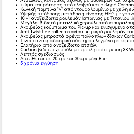
Ατσάλινο
ς Κεντρικός άξονας με
ρουλεμαν
και
τσιμ
Σώμα και ρότορας από ελαφρύ και σκληρό
Carbon
Κωνική πομπίνα
”V” από ντουραλουμίνιο με χείλη 
Υψηλής απόδοσης
μετάδοση κίνησης
HEG με γραν
10 +1 ανοξείδωτα
ρουλεμάν Ιαπωνίας με Τιτανίου li
Μεγάλο, βιδωτό μεταλλικό χερούλι
από ντουραλουμ
Ακριβείας κούμπωμα του Pic-up και ενισχυμένο
ατσ
Αnti-twist
line roller
τιτανίου
με μικρό ρουλεμάν και
Ακριβείας μπροστά φρένα πολλαπλών δίσκων
Car
Τέλειο αντικραδασμικό σύστημα ελεγμένο με κομπι
Ελατήρια από
ανοξείδωτο ατσάλι
Carbon
βιδωτό χερούλι με τριπλή επίστρωση
3Κ W
Λεπτός σχεδιασμός
Διατίθεται σε 20αρι και 30αρι μέγεθος
5 χρόνια εγγύηση