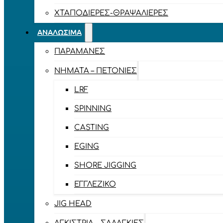
ΧΤΑΠΟΔΙΈΡΕΣ-ΘΡΑΨΑΛΙΈΡΕΣ
ΑΝΑΛΏΣΙΜΑ
ΠΑΡΑΜΆΝΕΣ
ΝΉΜΑΤΑ – ΠΕΤΟΝΙΈΣ
LRF
SPINNING
CASTING
EGING
SHORE JIGGING
ΕΓΓΛΈΖΙΚΟ
JIG HEAD