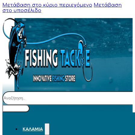
Μετάβαση στο κύριο περιεχόμενο
Μετάβαση
στο υποσέλιδο
Αναζήτηση
ΚΑΛΆΜΙΑ