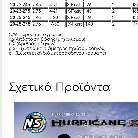
20-23-245
2.45
4–21
X-Fast
1.26
2
13
20-23-275
2.75
4–21
X-Fast
1.40
2
16
20-25-245
2.45
7–30
X-Fast
1.26
2
15
20-25-275
2.75
7-30
X-Fast
1.40
2
17
C.W.(Βάρος πετάγματος)
r.g.(Απόσταση βάσης/μηχανισμού)
p.X.(Αριθμός οδηγών)
p.S.(Εξωτερική διάμετρος πρώτου οδηγού)
p.T.(Εξωτερική διάμετρος οδηγού κορυφής)
Σχετικά Προϊόντα