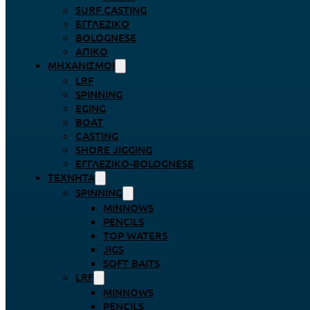
SURF CASTING
ΕΓΓΛΈΖΙΚΟ
BOLOGNESE
ΑΠΊΚΟ
ΜΗΧΑΝΙΣΜΟΊ
LRF
SPINNING
EGING
BOAT
CASTING
SHORE JIGGING
ΕΓΓΛΈΖΙΚΟ-BOLOGNESE
ΤΕΧΝΗΤΆ
SPINNING
MINNOWS
PENCILS
TOP WATERS
JIGS
SOFT BAITS
LRF
MINNOWS
PENCILS