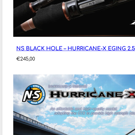
NS BLACK HOLE – HURRICANE-X EGING 2.57M
€
245,00