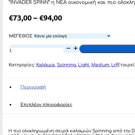
“INVADER SPINN” η ΝΕΑ οικονομική και πιο ολοκλ
Price
€
73,00
–
€
94,00
Range:
€73,00
ΜΕΓΕΘΟΣ
Through
Dragon
INVADER
€94,00
Spinn
ποσότητα
Κατηγορίες:
Καλάμια
,
Spinning
,
Light
,
Medium
,
Lrf
Εταιρε
Περιγραφή
Επιπλέον πληροφορίες
Η πιο ολοκληρωμένη σειρά καλαμιών Spinning από την Dr