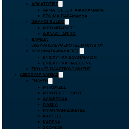
ΑΡΜΑΤΩΣΙΈΣ
ΑΡΜΑΤΩΣΙΈΣ-ΓΙΑ-ΚΑΛΑΜΆΡΙΑ
ΈΤΟΙΜΑ-ΠΑΡΆΜΑΛΛΑ
ΦΕΛΛΟΊ-BULDO
ΜΠΟΜΠΆΡΔΕΣ
ΦΕΛΛΟΊ -ΑΠΊΚΟ
ΒΑΡΊΔΙΑ
SISSY-ΑΠΕΛΕΥΘΕΡΟΤΈΣ ΜΟΛΥΒΙΟΎ
ΔΟΛΏΜΑΤΑ-ΜΑΛΆΓΡΕΣ
ΕΝΙΣΧΥΤΙΚΆ ΔΟΛΩΜΆΤΩΝ
ΕΝΙΣΧΥΤΙΚΆ ΓΙΑ EGGING
ΣΚΌΝΕΣ ΠΛΑΣΤΙΚΟΠΟΊΗΣΗΣ
ΑΞΕΣΟΥΆΡ ΑΛΙΕΊΑΣ
ΈΝΔΥΣΗ
ΜΠΛΟΎΖΕΣ
ΜΠΌΤΕΣ ΣΤΉΘΟΥΣ
ΑΔΙΆΒΡΟΧΑ
ΓΙΛΈΚΑ
ΜΠΟΥΦΆΝ-ΖΑΚΈΤΕΣ
ΚΆΛΤΣΕΣ
ΚΑΠΈΛΑ
ΣΚΟΎΦΟΙ