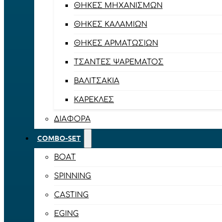
ΘΉΚΕΣ ΜΗΧΑΝΙΣΜΏΝ
ΘΉΚΕΣ ΚΑΛΑΜΙΏΝ
ΘΉΚΕΣ ΑΡΜΑΤΩΣΙΏΝ
ΤΣΆΝΤΕΣ ΨΑΡΈΜΑΤΟΣ
ΒΑΛΙΤΣΆΚΙΑ
ΚΑΡΈΚΛΕΣ
ΔΙΆΦΟΡΑ
COMBO-SET
BOAT
SPINNING
CASTING
EGING