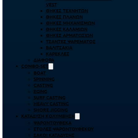
VEST
ΘΉΚΕΣ ΤΕΧΝΗΤΏΝ
ΘΉΚΕΣ ΠΛΆΝΩΝ
ΘΉΚΕΣ ΜΗΧΑΝΙΣΜΏΝ
ΘΉΚΕΣ ΚΑΛΑΜΙΏΝ
ΘΉΚΕΣ ΑΡΜΑΤΩΣΙΏΝ
ΤΣΆΝΤΕΣ ΨΑΡΈΜΑΤΟΣ
ΒΑΛΙΤΣΆΚΙΑ
ΚΑΡΈΚΛΕΣ
ΔΙΆΦΟΡΑ
COMBO-SET
BOAT
SPINNING
CASTING
EGING
SURF CASTING
HEAVY CASTING
SHORE JIGGING
ΚΑΤΆΔΥΣΗ ΚΟΛΎΜΒΗΣΗ
ΨΑΡΟΝΤΟΎΦΕΚΑ
ΣΤΟΛΈΣ ΨΑΡΟΝΤΟΎΦΕΚΟΥ
ΣΆΚΟΙ ΚΑΤΆΔΥΣΗΣ