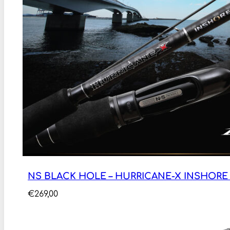
NS BLACK HOLE – HURRICANE-X INSHORE 2
€
269,00