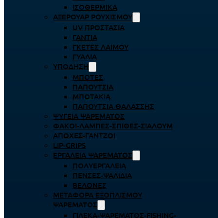
ΙΣΟΘΕΡΜΙΚΆ
ΑΞΕΡΟΥΆΡ ΡΟΥΧΙΣΜΟΎ
UV ΠΡΟΣΤΑΣΊΑ
ΓΆΝΤΙΑ
ΓΚΈΤΕΣ ΛΑΊΜΟΥ
ΓΥΑΛΙΆ
ΥΠΌΔΗΣΗ
ΜΠΌΤΕΣ
ΠΑΠΟΎΤΣΙΑ
ΜΠΟΤΆΚΙΑ
ΠΑΠΟΎΤΣΙΑ ΘΑΛΆΣΣΗΣ
ΨΥΓΕΊΑ ΨΑΡΈΜΑΤΟΣ
ΦΑΚΟΊ-ΛΆΜΠΕΣ-ΣΠΊΘΕΣ-ΣΊΑΛΟΥΜ
ΑΠΌΧΕΣ-ΓΆΝΤΖΟΙ
LIP-GRIPS
EΡΓΑΛΕΊΑ ΨΑΡΈΜΑΤΟΣ
ΠΟΛΥΕΡΓΑΛΕΊΑ
ΠΈΝΣΕΣ-ΨΑΛΊΔΙΑ
ΒΕΛΌΝΕΣ
ΜΕΤΑΦΟΡΆ ΕΞΟΠΛΙΣΜΟΎ
ΨΑΡΈΜΑΤΟΣ
ΓΙΛΈΚΑ-ΨΑΡΈΜΑΤΟΣ-FISHING-