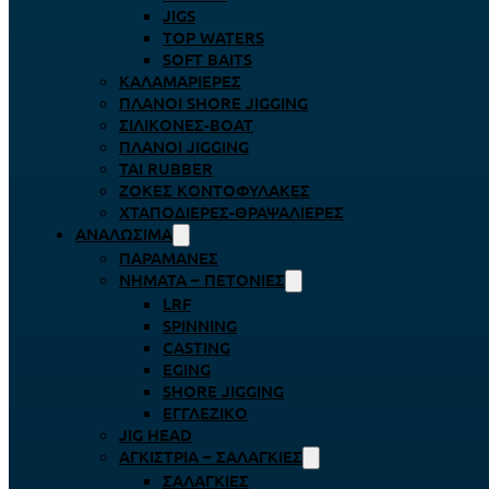
JIGS
TOP WATERS
SOFT BAITS
ΚΑΛΑΜΑΡΙΈΡΕΣ
ΠΛΆΝΟΙ SHORE JIGGING
ΣΙΛΙΚΌΝΕΣ-BOAT
ΠΛΆΝΟΙ JIGGING
TAI RUBBER
ΖΌΚΕΣ ΚΟΝΤΟΦΎΛΑΚΕΣ
ΧΤΑΠΟΔΙΈΡΕΣ-ΘΡΑΨΑΛΙΈΡΕΣ
ΑΝΑΛΏΣΙΜΑ
ΠΑΡΑΜΆΝΕΣ
ΝΉΜΑΤΑ – ΠΕΤΟΝΙΈΣ
LRF
SPINNING
CASTING
EGING
SHORE JIGGING
ΕΓΓΛΈΖΙΚΟ
JIG HEAD
ΑΓΚΊΣΤΡΙΑ – ΣΑΛΑΓΚΙΈΣ
ΣΑΛΑΓΚΙΈΣ