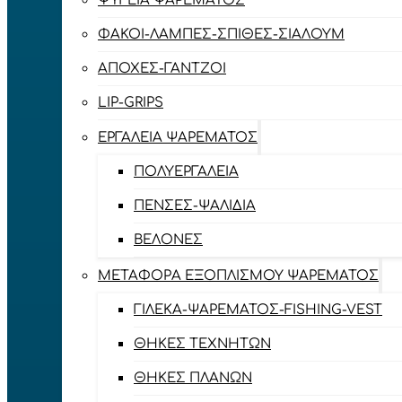
ΨΥΓΕΊΑ ΨΑΡΈΜΑΤΟΣ
ΦΑΚΟΊ-ΛΆΜΠΕΣ-ΣΠΊΘΕΣ-ΣΊΑΛΟΥΜ
ΑΠΌΧΕΣ-ΓΆΝΤΖΟΙ
LIP-GRIPS
EΡΓΑΛΕΊΑ ΨΑΡΈΜΑΤΟΣ
ΠΟΛΥΕΡΓΑΛΕΊΑ
ΠΈΝΣΕΣ-ΨΑΛΊΔΙΑ
ΒΕΛΌΝΕΣ
ΜΕΤΑΦΟΡΆ ΕΞΟΠΛΙΣΜΟΎ ΨΑΡΈΜΑΤΟΣ
ΓΙΛΈΚΑ-ΨΑΡΈΜΑΤΟΣ-FISHING-VEST
ΘΉΚΕΣ ΤΕΧΝΗΤΏΝ
ΘΉΚΕΣ ΠΛΆΝΩΝ