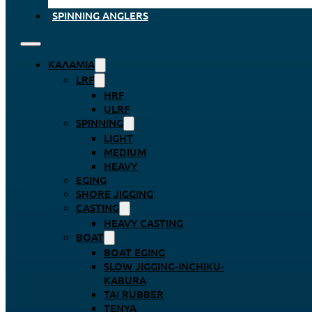
SPINNING ANGLERS
ΚΑΛΆΜΙΑ
LRF
HRF
ULRF
SPINNING
LIGHT
MEDIUM
HEAVY
EGING
SHORE JIGGING
CASTING
HEAVY CASTING
BOAT
BOAT EGING
SLOW JIGGING-INCHIKU-
KABURA
TAI RUBBER
TENYA