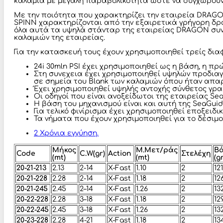
καλάμια με μεγάλη παραβολικότητα ώστε να συγχωρούν 
Με την ποιότητα που χαρακτηρίζει την εταιρεία DRAGO
SPINN χαρακτηρίζονται από την εξαιρετικά γρήγορη δρά
όλα αυτά τα υψηλά στάνταρ της εταιρείας DRAGON συνδ
καλαμιών της εταιρείας.
Για την κατασκευή τους έχουν χρησιμοποιηθεί τρείς δι
24i 30mln PSI έχει χρησιμοποιηθεί ως η βάση, η π
Στη συνεχεια έχει χρησιμοποιηθεί υψηλών προδιαγρ
σε σημεία του Blank των καλαμιών όπου ήταν απαρ
Έχει χρησιμοποιηθεί υψηλής αντοχής σύνθετος γρα
Οι οδηγοί που είναι ανοξείδωτοι της εταιρείας S
Η βάση του μηχανισμού είναι και αυτή της SeaGuid
Για τελικό φινίρισμα έχει χρησιμοποιηθεί εποξειδ
Τα νήματα που έχουν χρησιμοποιηθεί για το δέσιμ
2 Χρόνια εγγύηση.
Μήκος
Μ.Μετ/ράς
Β
Code
C.W(gr)
Action
Στελέχη
(mt)
(mt)
(gr
20-21-213
2.13
2-14
X-Fast
1.10
2
121
20-21-228
2.28
2-14
X-Fast
1.18
2
12
20-21-245
2.45
2–14
X-Fast
1.26
2
13
20-22-228
2.28
3–18
X-Fast
1.18
2
12
20-22-245
2.45
3–18
X-Fast
1.26
2
13
20-23-228
2.28
4-21
X-Fast
1.18
2
13