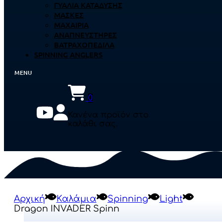
ΓΥΑΛΙΆ ΚΑΤΆΔΥΣΗΣ
ΜΆΣΚΕΣ
ΜΑΧΑΊΡΙΑ
ΑΝΑΠΝΕΥΣΤΉΡΕΣ
ΒΑΤΡΑΧΟΠΈΔΙΛΑ
SPINNING ANGLERS
0
Κανένα προϊόν στο
καλάθι σας.
Αρχική
Καλάμια
Spinning
Light
Dragon INVADER Spinn