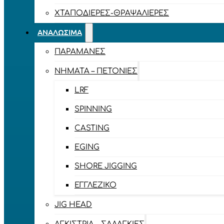
ΧΤΑΠΟΔΙΈΡΕΣ-ΘΡΑΨΑΛΙΈΡΕΣ
ΑΝΑΛΏΣΙΜΑ
ΠΑΡΑΜΆΝΕΣ
ΝΉΜΑΤΑ – ΠΕΤΟΝΙΈΣ
LRF
SPINNING
CASTING
EGING
SHORE JIGGING
ΕΓΓΛΈΖΙΚΟ
JIG HEAD