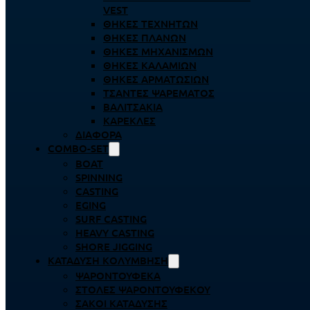
VEST
ΘΉΚΕΣ ΤΕΧΝΗΤΏΝ
ΘΉΚΕΣ ΠΛΆΝΩΝ
ΘΉΚΕΣ ΜΗΧΑΝΙΣΜΏΝ
ΘΉΚΕΣ ΚΑΛΑΜΙΏΝ
ΘΉΚΕΣ ΑΡΜΑΤΩΣΙΏΝ
ΤΣΆΝΤΕΣ ΨΑΡΈΜΑΤΟΣ
ΒΑΛΙΤΣΆΚΙΑ
ΚΑΡΈΚΛΕΣ
ΔΙΆΦΟΡΑ
COMBO-SET
BOAT
SPINNING
CASTING
EGING
SURF CASTING
HEAVY CASTING
SHORE JIGGING
ΚΑΤΆΔΥΣΗ ΚΟΛΎΜΒΗΣΗ
ΨΑΡΟΝΤΟΎΦΕΚΑ
ΣΤΟΛΈΣ ΨΑΡΟΝΤΟΎΦΕΚΟΥ
ΣΆΚΟΙ ΚΑΤΆΔΥΣΗΣ