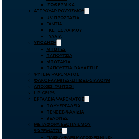
ΙΣΟΘΕΡΜΙΚΆ
ΑΞΕΡΟΥΆΡ ΡΟΥΧΙΣΜΟΎ
UV ΠΡΟΣΤΑΣΊΑ
ΓΆΝΤΙΑ
ΓΚΈΤΕΣ ΛΑΊΜΟΥ
ΓΥΑΛΙΆ
ΥΠΌΔΗΣΗ
ΜΠΌΤΕΣ
ΠΑΠΟΎΤΣΙΑ
ΜΠΟΤΆΚΙΑ
ΠΑΠΟΎΤΣΙΑ ΘΑΛΆΣΣΗΣ
ΨΥΓΕΊΑ ΨΑΡΈΜΑΤΟΣ
ΦΑΚΟΊ-ΛΆΜΠΕΣ-ΣΠΊΘΕΣ-ΣΊΑΛΟΥΜ
ΑΠΌΧΕΣ-ΓΆΝΤΖΟΙ
LIP-GRIPS
EΡΓΑΛΕΊΑ ΨΑΡΈΜΑΤΟΣ
ΠΟΛΥΕΡΓΑΛΕΊΑ
ΠΈΝΣΕΣ-ΨΑΛΊΔΙΑ
ΒΕΛΌΝΕΣ
ΜΕΤΑΦΟΡΆ ΕΞΟΠΛΙΣΜΟΎ
ΨΑΡΈΜΑΤΟΣ
ΓΙΛΈΚΑ-ΨΑΡΈΜΑΤΟΣ-FISHING-