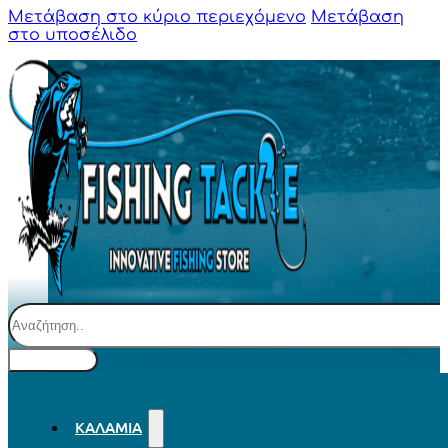
Μετάβαση στο κύριο περιεχόμενο
Μετάβαση
στο υποσέλιδο
Αναζήτηση
ΚΑΛΆΜΙΑ