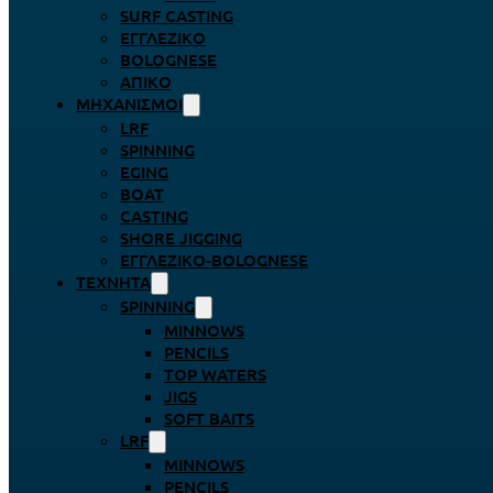
SURF CASTING
ΕΓΓΛΈΖΙΚΟ
BOLOGNESE
ΑΠΊΚΟ
ΜΗΧΑΝΙΣΜΟΊ
LRF
SPINNING
EGING
BOAT
CASTING
SHORE JIGGING
ΕΓΓΛΈΖΙΚΟ-BOLOGNESE
ΤΕΧΝΗΤΆ
SPINNING
MINNOWS
PENCILS
TOP WATERS
JIGS
SOFT BAITS
LRF
MINNOWS
PENCILS