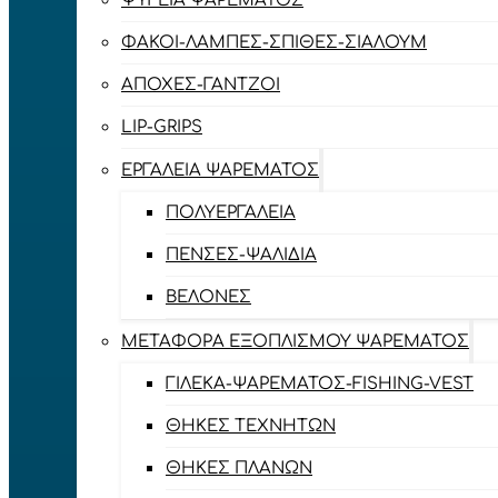
ΨΥΓΕΊΑ ΨΑΡΈΜΑΤΟΣ
ΦΑΚΟΊ-ΛΆΜΠΕΣ-ΣΠΊΘΕΣ-ΣΊΑΛΟΥΜ
ΑΠΌΧΕΣ-ΓΆΝΤΖΟΙ
LIP-GRIPS
EΡΓΑΛΕΊΑ ΨΑΡΈΜΑΤΟΣ
ΠΟΛΥΕΡΓΑΛΕΊΑ
ΠΈΝΣΕΣ-ΨΑΛΊΔΙΑ
ΒΕΛΌΝΕΣ
ΜΕΤΑΦΟΡΆ ΕΞΟΠΛΙΣΜΟΎ ΨΑΡΈΜΑΤΟΣ
ΓΙΛΈΚΑ-ΨΑΡΈΜΑΤΟΣ-FISHING-VEST
ΘΉΚΕΣ ΤΕΧΝΗΤΏΝ
ΘΉΚΕΣ ΠΛΆΝΩΝ