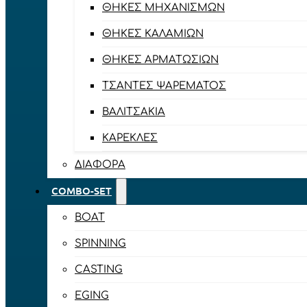
ΘΉΚΕΣ ΜΗΧΑΝΙΣΜΏΝ
ΘΉΚΕΣ ΚΑΛΑΜΙΏΝ
ΘΉΚΕΣ ΑΡΜΑΤΩΣΙΏΝ
ΤΣΆΝΤΕΣ ΨΑΡΈΜΑΤΟΣ
ΒΑΛΙΤΣΆΚΙΑ
ΚΑΡΈΚΛΕΣ
ΔΙΆΦΟΡΑ
COMBO-SET
BOAT
SPINNING
CASTING
EGING