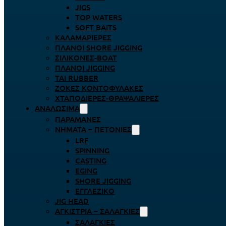
JIGS
TOP WATERS
SOFT BAITS
ΚΑΛΑΜΑΡΙΈΡΕΣ
ΠΛΆΝΟΙ SHORE JIGGING
ΣΙΛΙΚΌΝΕΣ-BOAT
ΠΛΆΝΟΙ JIGGING
TAI RUBBER
ΖΌΚΕΣ ΚΟΝΤΟΦΎΛΑΚΕΣ
ΧΤΑΠΟΔΙΈΡΕΣ-ΘΡΑΨΑΛΙΈΡΕΣ
ΑΝΑΛΏΣΙΜΑ
ΠΑΡΑΜΆΝΕΣ
ΝΉΜΑΤΑ – ΠΕΤΟΝΙΈΣ
LRF
SPINNING
CASTING
EGING
SHORE JIGGING
ΕΓΓΛΈΖΙΚΟ
JIG HEAD
ΑΓΚΊΣΤΡΙΑ – ΣΑΛΑΓΚΙΈΣ
ΣΑΛΑΓΚΙΈΣ