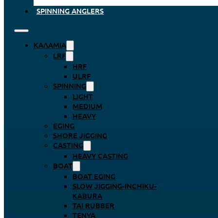
SPINNING ANGLERS
ΚΑΛΆΜΙΑ
LRF
HRF
ULRF
SPINNING
LIGHT
MEDIUM
HEAVY
EGING
SHORE JIGGING
CASTING
HEAVY CASTING
BOAT
BOAT EGING
SLOW JIGGING-INCHIKU-
KABURA
TAI RUBBER
TENYA