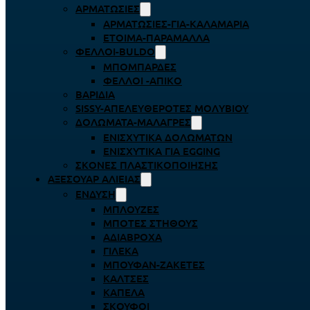
ΑΡΜΑΤΩΣΙΈΣ
ΑΡΜΑΤΩΣΙΈΣ-ΓΙΑ-ΚΑΛΑΜΆΡΙΑ
ΈΤΟΙΜΑ-ΠΑΡΆΜΑΛΛΑ
ΦΕΛΛΟΊ-BULDO
ΜΠΟΜΠΆΡΔΕΣ
ΦΕΛΛΟΊ -ΑΠΊΚΟ
ΒΑΡΊΔΙΑ
SISSY-ΑΠΕΛΕΥΘΕΡΟΤΈΣ ΜΟΛΥΒΙΟΎ
ΔΟΛΏΜΑΤΑ-ΜΑΛΆΓΡΕΣ
ΕΝΙΣΧΥΤΙΚΆ ΔΟΛΩΜΆΤΩΝ
ΕΝΙΣΧΥΤΙΚΆ ΓΙΑ EGGING
ΣΚΌΝΕΣ ΠΛΑΣΤΙΚΟΠΟΊΗΣΗΣ
ΑΞΕΣΟΥΆΡ ΑΛΙΕΊΑΣ
ΈΝΔΥΣΗ
ΜΠΛΟΎΖΕΣ
ΜΠΌΤΕΣ ΣΤΉΘΟΥΣ
ΑΔΙΆΒΡΟΧΑ
ΓΙΛΈΚΑ
ΜΠΟΥΦΆΝ-ΖΑΚΈΤΕΣ
ΚΆΛΤΣΕΣ
ΚΑΠΈΛΑ
ΣΚΟΎΦΟΙ