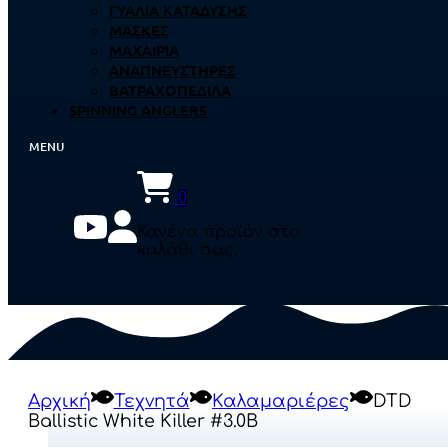
ΓΥΑΛΙΆ ΚΑΤΆΔΥΣΗΣ
ΜΆΣΚΕΣ
ΜΑΧΑΊΡΙΑ
ΑΝΑΠΝΕΥΣΤΉΡΕΣ
ΒΑΤΡΑΧΟΠΈΔΙΛΑ
SPINNING ANGLERS
0
Κανένα προϊόν στο
καλάθι σας.
Αρχική
Τεχνητά
Καλαμαριέρες
DTD
Ballistic White Killer #3.0B