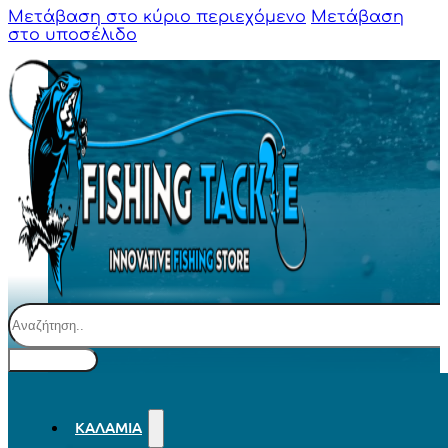
Μετάβαση στο κύριο περιεχόμενο
Μετάβαση
στο υποσέλιδο
Αναζήτηση
ΚΑΛΆΜΙΑ