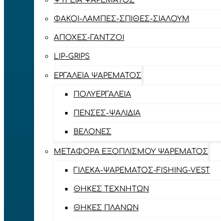
ΨΥΓΕΊΑ ΨΑΡΈΜΑΤΟΣ
ΦΑΚΟΊ-ΛΆΜΠΕΣ-ΣΠΊΘΕΣ-ΣΊΑΛΟΥΜ
ΑΠΌΧΕΣ-ΓΆΝΤΖΟΙ
LIP-GRIPS
EΡΓΑΛΕΊΑ ΨΑΡΈΜΑΤΟΣ
ΠΟΛΥΕΡΓΑΛΕΊΑ
ΠΈΝΣΕΣ-ΨΑΛΊΔΙΑ
ΒΕΛΌΝΕΣ
ΜΕΤΑΦΟΡΆ ΕΞΟΠΛΙΣΜΟΎ ΨΑΡΈΜΑΤΟΣ
ΓΙΛΈΚΑ-ΨΑΡΈΜΑΤΟΣ-FISHING-VEST
ΘΉΚΕΣ ΤΕΧΝΗΤΏΝ
ΘΉΚΕΣ ΠΛΆΝΩΝ