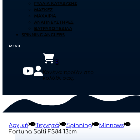
ΓΥΑΛΙΆ ΚΑΤΆΔΥΣΗΣ
ΜΆΣΚΕΣ
ΜΑΧΑΊΡΙΑ
ΑΝΑΠΝΕΥΣΤΉΡΕΣ
ΒΑΤΡΑΧΟΠΈΔΙΛΑ
SPINNING ANGLERS
0
Κανένα προϊόν στο
καλάθι σας.
Αρχική
Τεχνητά
Spinning
Minnows
Fortuna Salti FS84 13cm