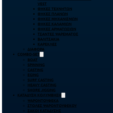
VEST
ΘΉΚΕΣ ΤΕΧΝΗΤΏΝ
ΘΉΚΕΣ ΠΛΆΝΩΝ
ΘΉΚΕΣ ΜΗΧΑΝΙΣΜΏΝ
ΘΉΚΕΣ ΚΑΛΑΜΙΏΝ
ΘΉΚΕΣ ΑΡΜΑΤΩΣΙΏΝ
ΤΣΆΝΤΕΣ ΨΑΡΈΜΑΤΟΣ
ΒΑΛΙΤΣΆΚΙΑ
ΚΑΡΈΚΛΕΣ
ΔΙΆΦΟΡΑ
COMBO-SET
BOAT
SPINNING
CASTING
EGING
SURF CASTING
HEAVY CASTING
SHORE JIGGING
ΚΑΤΆΔΥΣΗ ΚΟΛΎΜΒΗΣΗ
ΨΑΡΟΝΤΟΎΦΕΚΑ
ΣΤΟΛΈΣ ΨΑΡΟΝΤΟΎΦΕΚΟΥ
ΣΆΚΟΙ ΚΑΤΆΔΥΣΗΣ