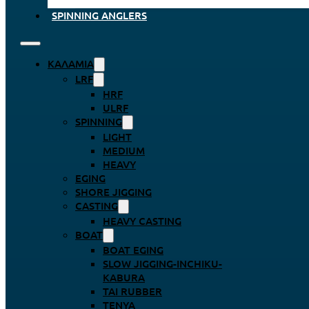
SPINNING ANGLERS
ΚΑΛΆΜΙΑ
LRF
HRF
ULRF
SPINNING
LIGHT
MEDIUM
HEAVY
EGING
SHORE JIGGING
CASTING
HEAVY CASTING
BOAT
BOAT EGING
SLOW JIGGING-INCHIKU-
KABURA
TAI RUBBER
TENYA