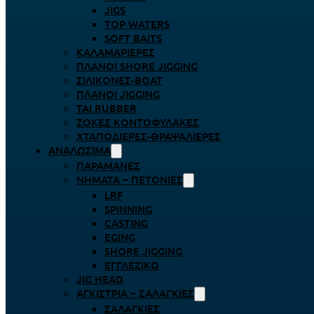
JIGS
TOP WATERS
SOFT BAITS
ΚΑΛΑΜΑΡΙΈΡΕΣ
ΠΛΆΝΟΙ SHORE JIGGING
ΣΙΛΙΚΌΝΕΣ-BOAT
ΠΛΆΝΟΙ JIGGING
TAI RUBBER
ΖΌΚΕΣ ΚΟΝΤΟΦΎΛΑΚΕΣ
ΧΤΑΠΟΔΙΈΡΕΣ-ΘΡΑΨΑΛΙΈΡΕΣ
ΑΝΑΛΏΣΙΜΑ
ΠΑΡΑΜΆΝΕΣ
ΝΉΜΑΤΑ – ΠΕΤΟΝΙΈΣ
LRF
SPINNING
CASTING
EGING
SHORE JIGGING
ΕΓΓΛΈΖΙΚΟ
JIG HEAD
ΑΓΚΊΣΤΡΙΑ – ΣΑΛΑΓΚΙΈΣ
ΣΑΛΑΓΚΙΈΣ