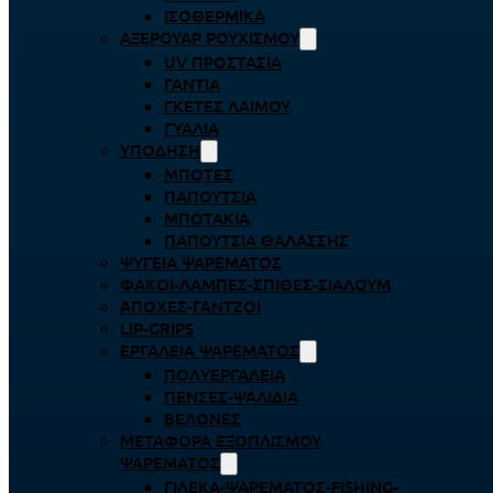
ΙΣΟΘΕΡΜΙΚΆ
ΑΞΕΡΟΥΆΡ ΡΟΥΧΙΣΜΟΎ
UV ΠΡΟΣΤΑΣΊΑ
ΓΆΝΤΙΑ
ΓΚΈΤΕΣ ΛΑΊΜΟΥ
ΓΥΑΛΙΆ
ΥΠΌΔΗΣΗ
ΜΠΌΤΕΣ
ΠΑΠΟΎΤΣΙΑ
ΜΠΟΤΆΚΙΑ
ΠΑΠΟΎΤΣΙΑ ΘΑΛΆΣΣΗΣ
ΨΥΓΕΊΑ ΨΑΡΈΜΑΤΟΣ
ΦΑΚΟΊ-ΛΆΜΠΕΣ-ΣΠΊΘΕΣ-ΣΊΑΛΟΥΜ
ΑΠΌΧΕΣ-ΓΆΝΤΖΟΙ
LIP-GRIPS
EΡΓΑΛΕΊΑ ΨΑΡΈΜΑΤΟΣ
ΠΟΛΥΕΡΓΑΛΕΊΑ
ΠΈΝΣΕΣ-ΨΑΛΊΔΙΑ
ΒΕΛΌΝΕΣ
ΜΕΤΑΦΟΡΆ ΕΞΟΠΛΙΣΜΟΎ
ΨΑΡΈΜΑΤΟΣ
ΓΙΛΈΚΑ-ΨΑΡΈΜΑΤΟΣ-FISHING-