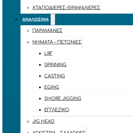
ΧΤΑΠΟΔΙΈΡΕΣ-ΘΡΑΨΑΛΙΈΡΕΣ
ΑΝΑΛΏΣΙΜΑ
ΠΑΡΑΜΆΝΕΣ
ΝΉΜΑΤΑ – ΠΕΤΟΝΙΈΣ
LRF
SPINNING
CASTING
EGING
SHORE JIGGING
ΕΓΓΛΈΖΙΚΟ
JIG HEAD