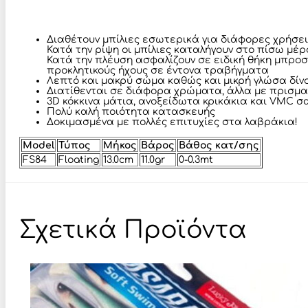
Διαθέτουν μπίλιες εσωτερικά για διάφορες χρήσει
Κατά την ρίψη οι μπίλιες καταλήγουν στο πίσω μέ
Κατά την πλέυση ασφαλίζουν σε ειδική θήκη μπροσ
προκλητικούς ήχους σε έντονα τραβήγματα
Λεπτό και μακρύ σώμα καθώς και μικρή γλώσα δίνο
Διατίθενται σε διάφορα χρώματα, άλλα με πρισματ
3D κόκκινα μάτια, ανοξείδωτα κρικάκια και VMC σ
Πολύ καλή ποιότητα κατασκευής
Δοκιμασμένα με πολλές επιτυχίες στα λαβράκια!
Model
Τύπος
Μήκος
Βάρος
Βάθος κατ/σης
FS84
Floating
13.0cm
11.0gr
0-0.3mt
Σχετικά Προϊόντα