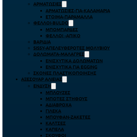
ΑΡΜΑΤΩΣΙΈΣ
ΑΡΜΑΤΩΣΙΈΣ-ΓΙΑ-ΚΑΛΑΜΆΡΙΑ
ΈΤΟΙΜΑ-ΠΑΡΆΜΑΛΛΑ
ΦΕΛΛΟΊ-BULDO
ΜΠΟΜΠΆΡΔΕΣ
ΦΕΛΛΟΊ -ΑΠΊΚΟ
ΒΑΡΊΔΙΑ
SISSY-ΑΠΕΛΕΥΘΕΡΟΤΈΣ ΜΟΛΥΒΙΟΎ
ΔΟΛΏΜΑΤΑ-ΜΑΛΆΓΡΕΣ
ΕΝΙΣΧΥΤΙΚΆ ΔΟΛΩΜΆΤΩΝ
ΕΝΙΣΧΥΤΙΚΆ ΓΙΑ EGGING
ΣΚΌΝΕΣ ΠΛΑΣΤΙΚΟΠΟΊΗΣΗΣ
ΑΞΕΣΟΥΆΡ ΑΛΙΕΊΑΣ
ΈΝΔΥΣΗ
ΜΠΛΟΎΖΕΣ
ΜΠΌΤΕΣ ΣΤΉΘΟΥΣ
ΑΔΙΆΒΡΟΧΑ
ΓΙΛΈΚΑ
ΜΠΟΥΦΆΝ-ΖΑΚΈΤΕΣ
ΚΆΛΤΣΕΣ
ΚΑΠΈΛΑ
ΣΚΟΎΦΟΙ