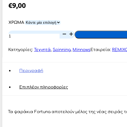
€
9,00
ΧΡΩΜΑ
Fortuna
Salti
FS84
13cm
Κατηγορίες:
Τεχνητά
,
Spinning
,
Minnows
Εταιρεία:
REMIX
ποσότητα
Περιγραφή
Επιπλέον πληροφορίες
Τα ψαράκια Fortuna αποτελούν μέλος της νέας σειράς τ