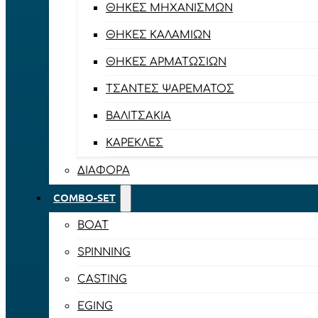
ΘΉΚΕΣ ΜΗΧΑΝΙΣΜΏΝ
ΘΉΚΕΣ ΚΑΛΑΜΙΏΝ
ΘΉΚΕΣ ΑΡΜΑΤΩΣΙΏΝ
ΤΣΆΝΤΕΣ ΨΑΡΈΜΑΤΟΣ
ΒΑΛΙΤΣΆΚΙΑ
ΚΑΡΈΚΛΕΣ
ΔΙΆΦΟΡΑ
COMBO-SET
BOAT
SPINNING
CASTING
EGING