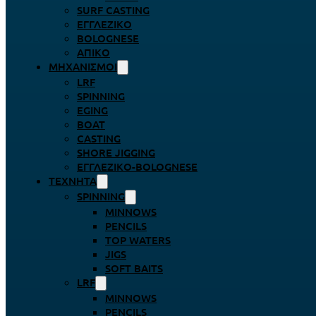
SURF CASTING
ΕΓΓΛΈΖΙΚΟ
BOLOGNESE
ΑΠΊΚΟ
ΜΗΧΑΝΙΣΜΟΊ
LRF
SPINNING
EGING
BOAT
CASTING
SHORE JIGGING
ΕΓΓΛΈΖΙΚΟ-BOLOGNESE
ΤΕΧΝΗΤΆ
SPINNING
MINNOWS
PENCILS
TOP WATERS
JIGS
SOFT BAITS
LRF
MINNOWS
PENCILS