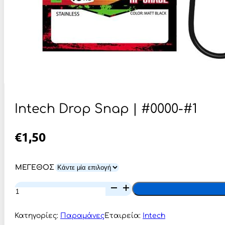
Intech Drop Snap | #0000-#1
€
1,50
ΜΕΓΕΘΟΣ
Intech
Drop
Snap
|
Κατηγορίες:
Παραμάνες
Εταιρεία:
Intech
#0000-