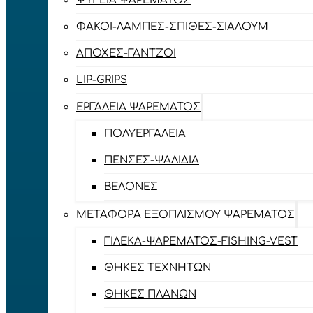
ΨΥΓΕΊΑ ΨΑΡΈΜΑΤΟΣ
ΦΑΚΟΊ-ΛΆΜΠΕΣ-ΣΠΊΘΕΣ-ΣΊΑΛΟΥΜ
ΑΠΌΧΕΣ-ΓΆΝΤΖΟΙ
LIP-GRIPS
EΡΓΑΛΕΊΑ ΨΑΡΈΜΑΤΟΣ
ΠΟΛΥΕΡΓΑΛΕΊΑ
ΠΈΝΣΕΣ-ΨΑΛΊΔΙΑ
ΒΕΛΌΝΕΣ
ΜΕΤΑΦΟΡΆ ΕΞΟΠΛΙΣΜΟΎ ΨΑΡΈΜΑΤΟΣ
ΓΙΛΈΚΑ-ΨΑΡΈΜΑΤΟΣ-FISHING-VEST
ΘΉΚΕΣ ΤΕΧΝΗΤΏΝ
ΘΉΚΕΣ ΠΛΆΝΩΝ