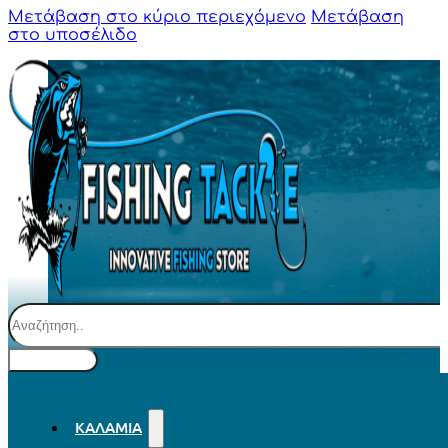
Μετάβαση στο κύριο περιεχόμενο
Μετάβαση
στο υποσέλιδο
Αναζήτηση
ΚΑΛΆΜΙΑ