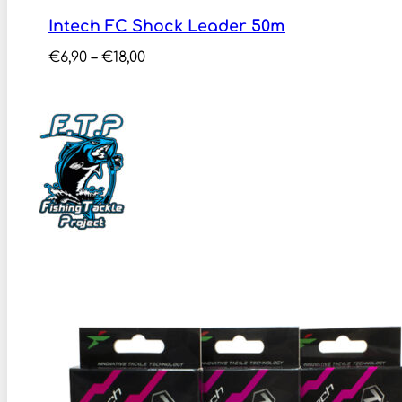
Intech FC Shock Leader 50m
Price
€
6,90
–
€
18,00
range:
€6,90
through
€18,00