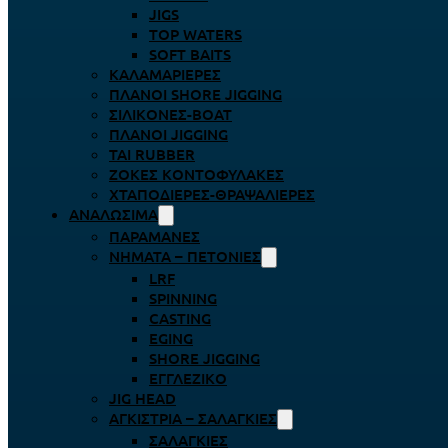
JIGS
TOP WATERS
SOFT BAITS
ΚΑΛΑΜΑΡΙΈΡΕΣ
ΠΛΆΝΟΙ SHORE JIGGING
ΣΙΛΙΚΌΝΕΣ-BOAT
ΠΛΆΝΟΙ JIGGING
TAI RUBBER
ΖΌΚΕΣ ΚΟΝΤΟΦΎΛΑΚΕΣ
ΧΤΑΠΟΔΙΈΡΕΣ-ΘΡΑΨΑΛΙΈΡΕΣ
ΑΝΑΛΏΣΙΜΑ
ΠΑΡΑΜΆΝΕΣ
ΝΉΜΑΤΑ – ΠΕΤΟΝΙΈΣ
LRF
SPINNING
CASTING
EGING
SHORE JIGGING
ΕΓΓΛΈΖΙΚΟ
JIG HEAD
ΑΓΚΊΣΤΡΙΑ – ΣΑΛΑΓΚΙΈΣ
ΣΑΛΑΓΚΙΈΣ