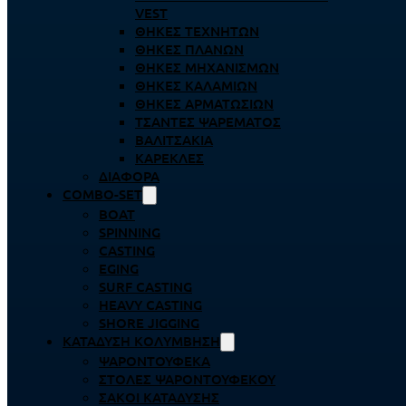
VEST
ΘΉΚΕΣ ΤΕΧΝΗΤΏΝ
ΘΉΚΕΣ ΠΛΆΝΩΝ
ΘΉΚΕΣ ΜΗΧΑΝΙΣΜΏΝ
ΘΉΚΕΣ ΚΑΛΑΜΙΏΝ
ΘΉΚΕΣ ΑΡΜΑΤΩΣΙΏΝ
ΤΣΆΝΤΕΣ ΨΑΡΈΜΑΤΟΣ
ΒΑΛΙΤΣΆΚΙΑ
ΚΑΡΈΚΛΕΣ
ΔΙΆΦΟΡΑ
COMBO-SET
BOAT
SPINNING
CASTING
EGING
SURF CASTING
HEAVY CASTING
SHORE JIGGING
ΚΑΤΆΔΥΣΗ ΚΟΛΎΜΒΗΣΗ
ΨΑΡΟΝΤΟΎΦΕΚΑ
ΣΤΟΛΈΣ ΨΑΡΟΝΤΟΎΦΕΚΟΥ
ΣΆΚΟΙ ΚΑΤΆΔΥΣΗΣ