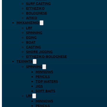
SURF CASTING
ΕΓΓΛΈΖΙΚΟ
BOLOGNESE
ΑΠΊΚΟ
ΜΗΧΑΝΙΣΜΟΊ
LRF
SPINNING
EGING
BOAT
CASTING
SHORE JIGGING
ΕΓΓΛΈΖΙΚΟ-BOLOGNESE
ΤΕΧΝΗΤΆ
SPINNING
MINNOWS
PENCILS
TOP WATERS
JIGS
SOFT BAITS
LRF
MINNOWS
PENCILS