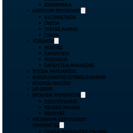
ΙΣΟΘΕΡΜΙΚΆ
ΑΞΕΡΟΥΆΡ ΡΟΥΧΙΣΜΟΎ
UV ΠΡΟΣΤΑΣΊΑ
ΓΆΝΤΙΑ
ΓΚΈΤΕΣ ΛΑΊΜΟΥ
ΓΥΑΛΙΆ
ΥΠΌΔΗΣΗ
ΜΠΌΤΕΣ
ΠΑΠΟΎΤΣΙΑ
ΜΠΟΤΆΚΙΑ
ΠΑΠΟΎΤΣΙΑ ΘΑΛΆΣΣΗΣ
ΨΥΓΕΊΑ ΨΑΡΈΜΑΤΟΣ
ΦΑΚΟΊ-ΛΆΜΠΕΣ-ΣΠΊΘΕΣ-ΣΊΑΛΟΥΜ
ΑΠΌΧΕΣ-ΓΆΝΤΖΟΙ
LIP-GRIPS
EΡΓΑΛΕΊΑ ΨΑΡΈΜΑΤΟΣ
ΠΟΛΥΕΡΓΑΛΕΊΑ
ΠΈΝΣΕΣ-ΨΑΛΊΔΙΑ
ΒΕΛΌΝΕΣ
ΜΕΤΑΦΟΡΆ ΕΞΟΠΛΙΣΜΟΎ
ΨΑΡΈΜΑΤΟΣ
ΓΙΛΈΚΑ-ΨΑΡΈΜΑΤΟΣ-FISHING-