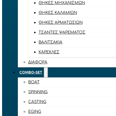
ΘΉΚΕΣ ΜΗΧΑΝΙΣΜΏΝ
ΘΉΚΕΣ ΚΑΛΑΜΙΏΝ
ΘΉΚΕΣ ΑΡΜΑΤΩΣΙΏΝ
ΤΣΆΝΤΕΣ ΨΑΡΈΜΑΤΟΣ
ΒΑΛΙΤΣΆΚΙΑ
ΚΑΡΈΚΛΕΣ
ΔΙΆΦΟΡΑ
COMBO-SET
BOAT
SPINNING
CASTING
EGING