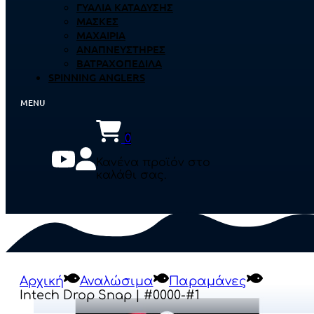
ΓΥΑΛΙΆ ΚΑΤΆΔΥΣΗΣ
ΜΆΣΚΕΣ
ΜΑΧΑΊΡΙΑ
ΑΝΑΠΝΕΥΣΤΉΡΕΣ
ΒΑΤΡΑΧΟΠΈΔΙΛΑ
SPINNING ANGLERS
0
Κανένα προϊόν στο
καλάθι σας.
Αρχική
Αναλώσιμα
Παραμάνες
Intech Drop Snap | #0000-#1