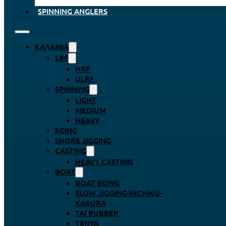
SPINNING ANGLERS
ΚΑΛΆΜΙΑ
LRF
HRF
ULRF
SPINNING
LIGHT
MEDIUM
HEAVY
EGING
SHORE JIGGING
CASTING
HEAVY CASTING
BOAT
BOAT EGING
SLOW JIGGING-INCHIKU-
KABURA
TAI RUBBER
TENYA