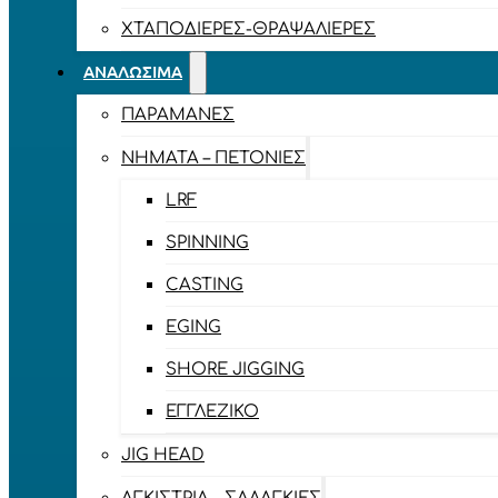
ΧΤΑΠΟΔΙΈΡΕΣ-ΘΡΑΨΑΛΙΈΡΕΣ
ΑΝΑΛΏΣΙΜΑ
ΠΑΡΑΜΆΝΕΣ
ΝΉΜΑΤΑ – ΠΕΤΟΝΙΈΣ
LRF
SPINNING
CASTING
EGING
SHORE JIGGING
ΕΓΓΛΈΖΙΚΟ
JIG HEAD