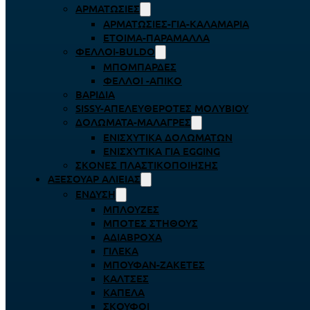
ΑΡΜΑΤΩΣΙΈΣ
ΑΡΜΑΤΩΣΙΈΣ-ΓΙΑ-ΚΑΛΑΜΆΡΙΑ
ΈΤΟΙΜΑ-ΠΑΡΆΜΑΛΛΑ
ΦΕΛΛΟΊ-BULDO
ΜΠΟΜΠΆΡΔΕΣ
ΦΕΛΛΟΊ -ΑΠΊΚΟ
ΒΑΡΊΔΙΑ
SISSY-ΑΠΕΛΕΥΘΕΡΟΤΈΣ ΜΟΛΥΒΙΟΎ
ΔΟΛΏΜΑΤΑ-ΜΑΛΆΓΡΕΣ
ΕΝΙΣΧΥΤΙΚΆ ΔΟΛΩΜΆΤΩΝ
ΕΝΙΣΧΥΤΙΚΆ ΓΙΑ EGGING
ΣΚΌΝΕΣ ΠΛΑΣΤΙΚΟΠΟΊΗΣΗΣ
ΑΞΕΣΟΥΆΡ ΑΛΙΕΊΑΣ
ΈΝΔΥΣΗ
ΜΠΛΟΎΖΕΣ
ΜΠΌΤΕΣ ΣΤΉΘΟΥΣ
ΑΔΙΆΒΡΟΧΑ
ΓΙΛΈΚΑ
ΜΠΟΥΦΆΝ-ΖΑΚΈΤΕΣ
ΚΆΛΤΣΕΣ
ΚΑΠΈΛΑ
ΣΚΟΎΦΟΙ