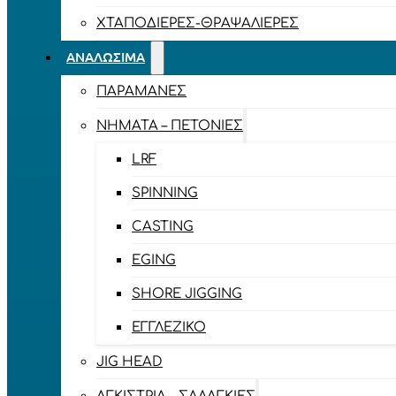
ΧΤΑΠΟΔΙΈΡΕΣ-ΘΡΑΨΑΛΙΈΡΕΣ
ΑΝΑΛΏΣΙΜΑ
ΠΑΡΑΜΆΝΕΣ
ΝΉΜΑΤΑ – ΠΕΤΟΝΙΈΣ
LRF
SPINNING
CASTING
EGING
SHORE JIGGING
ΕΓΓΛΈΖΙΚΟ
JIG HEAD