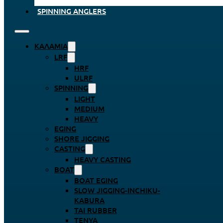
SPINNING ANGLERS
ΚΑΛΆΜΙΑ
LRF
HRF
ULRF
SPINNING
LIGHT
MEDIUM
HEAVY
EGING
SHORE JIGGING
CASTING
HEAVY CASTING
BOAT
BOAT EGING
SLOW JIGGING-INCHIKU-
KABURA
TAI RUBBER
TENYA