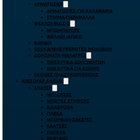
ΑΡΜΑΤΩΣΙΈΣ
ΑΡΜΑΤΩΣΙΈΣ-ΓΙΑ-ΚΑΛΑΜΆΡΙΑ
ΈΤΟΙΜΑ-ΠΑΡΆΜΑΛΛΑ
ΦΕΛΛΟΊ-BULDO
ΜΠΟΜΠΆΡΔΕΣ
ΦΕΛΛΟΊ -ΑΠΊΚΟ
ΒΑΡΊΔΙΑ
SISSY-ΑΠΕΛΕΥΘΕΡΟΤΈΣ ΜΟΛΥΒΙΟΎ
ΔΟΛΏΜΑΤΑ-ΜΑΛΆΓΡΕΣ
ΕΝΙΣΧΥΤΙΚΆ ΔΟΛΩΜΆΤΩΝ
ΕΝΙΣΧΥΤΙΚΆ ΓΙΑ EGGING
ΣΚΌΝΕΣ ΠΛΑΣΤΙΚΟΠΟΊΗΣΗΣ
ΑΞΕΣΟΥΆΡ ΑΛΙΕΊΑΣ
ΈΝΔΥΣΗ
ΜΠΛΟΎΖΕΣ
ΜΠΌΤΕΣ ΣΤΉΘΟΥΣ
ΑΔΙΆΒΡΟΧΑ
ΓΙΛΈΚΑ
ΜΠΟΥΦΆΝ-ΖΑΚΈΤΕΣ
ΚΆΛΤΣΕΣ
ΚΑΠΈΛΑ
ΣΚΟΎΦΟΙ