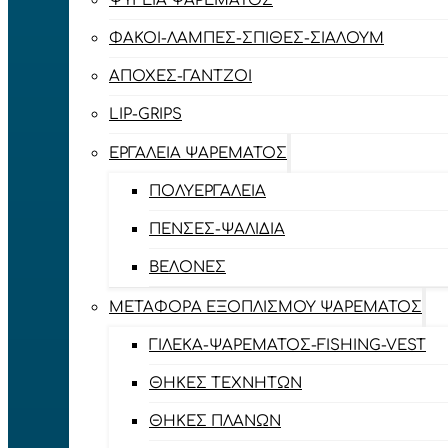
ΨΥΓΕΊΑ ΨΑΡΈΜΑΤΟΣ
ΦΑΚΟΊ-ΛΆΜΠΕΣ-ΣΠΊΘΕΣ-ΣΊΑΛΟΥΜ
ΑΠΌΧΕΣ-ΓΆΝΤΖΟΙ
LIP-GRIPS
EΡΓΑΛΕΊΑ ΨΑΡΈΜΑΤΟΣ
ΠΟΛΥΕΡΓΑΛΕΊΑ
ΠΈΝΣΕΣ-ΨΑΛΊΔΙΑ
ΒΕΛΌΝΕΣ
ΜΕΤΑΦΟΡΆ ΕΞΟΠΛΙΣΜΟΎ ΨΑΡΈΜΑΤΟΣ
ΓΙΛΈΚΑ-ΨΑΡΈΜΑΤΟΣ-FISHING-VEST
ΘΉΚΕΣ ΤΕΧΝΗΤΏΝ
ΘΉΚΕΣ ΠΛΆΝΩΝ