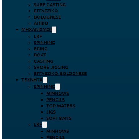
SURF CASTING
ΕΓΓΛΈΖΙΚΟ
BOLOGNESE
ΑΠΊΚΟ
ΜΗΧΑΝΙΣΜΟΊ
LRF
SPINNING
EGING
BOAT
CASTING
SHORE JIGGING
ΕΓΓΛΈΖΙΚΟ-BOLOGNESE
ΤΕΧΝΗΤΆ
SPINNING
MINNOWS
PENCILS
TOP WATERS
JIGS
SOFT BAITS
LRF
MINNOWS
PENCILS