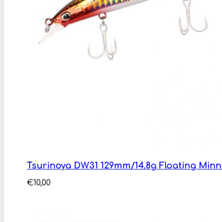
Tsurinoya DW31 129mm/14.8g Floating Min
€
10,00