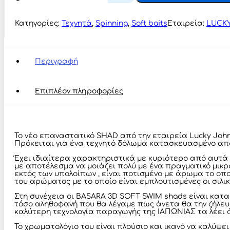
John
3D
BASARA
Κατηγορίες:
Τεχνητά
,
Spinning
,
Soft baits
Εταιρεία:
LUCK
SOFT
8.9cm
ποσότητα
Περιγραφή
Επιπλέον πληροφορίες
Το νέο επαναστατικό SHAD από την εταιρεία Lucky John
Πρόκειται για ένα τεχνητό δόλωμα κατασκευασμένο από σ
Έχει ιδιαίτερα χαρακτηριστικά με κυριότερο από αυτά
με αποτέλεσμα να μοιάζει πολύ με ένα πραγματικό μικρό
εκτός των υπολοίπων , είναι ποτισμένο με άρωμα το οπ
του αρώματος με το οποίο είναι εμπλουτισμένες οι σιλι
Στη συνέχεια οι BASARA 3D SOFT SWIM shads είναι κατασκ
τόσο αληθοφανή που θα λέγαμε πως άνετα θα την ζήλευα
καλύτερη τεχνολογία παραγωγής της ΙΑΠΩΝΙΑΣ τα λέει 
Το χρωματολόγιο του είναι πλούσιο και ικανό να καλύψ