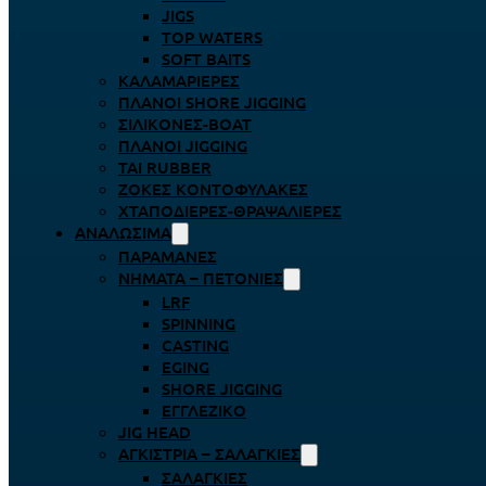
JIGS
TOP WATERS
SOFT BAITS
ΚΑΛΑΜΑΡΙΈΡΕΣ
ΠΛΆΝΟΙ SHORE JIGGING
ΣΙΛΙΚΌΝΕΣ-BOAT
ΠΛΆΝΟΙ JIGGING
TAI RUBBER
ΖΌΚΕΣ ΚΟΝΤΟΦΎΛΑΚΕΣ
ΧΤΑΠΟΔΙΈΡΕΣ-ΘΡΑΨΑΛΙΈΡΕΣ
ΑΝΑΛΏΣΙΜΑ
ΠΑΡΑΜΆΝΕΣ
ΝΉΜΑΤΑ – ΠΕΤΟΝΙΈΣ
LRF
SPINNING
CASTING
EGING
SHORE JIGGING
ΕΓΓΛΈΖΙΚΟ
JIG HEAD
ΑΓΚΊΣΤΡΙΑ – ΣΑΛΑΓΚΙΈΣ
ΣΑΛΑΓΚΙΈΣ