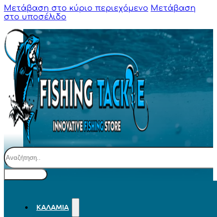
Μετάβαση στο κύριο περιεχόμενο
Μετάβαση
στο υποσέλιδο
Αναζήτηση
ΚΑΛΆΜΙΑ