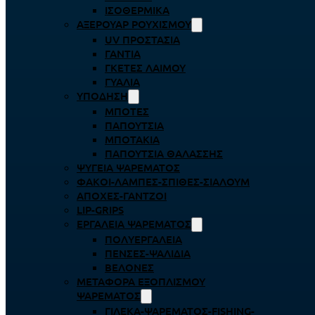
ΙΣΟΘΕΡΜΙΚΆ
ΑΞΕΡΟΥΆΡ ΡΟΥΧΙΣΜΟΎ
UV ΠΡΟΣΤΑΣΊΑ
ΓΆΝΤΙΑ
ΓΚΈΤΕΣ ΛΑΊΜΟΥ
ΓΥΑΛΙΆ
ΥΠΌΔΗΣΗ
ΜΠΌΤΕΣ
ΠΑΠΟΎΤΣΙΑ
ΜΠΟΤΆΚΙΑ
ΠΑΠΟΎΤΣΙΑ ΘΑΛΆΣΣΗΣ
ΨΥΓΕΊΑ ΨΑΡΈΜΑΤΟΣ
ΦΑΚΟΊ-ΛΆΜΠΕΣ-ΣΠΊΘΕΣ-ΣΊΑΛΟΥΜ
ΑΠΌΧΕΣ-ΓΆΝΤΖΟΙ
LIP-GRIPS
EΡΓΑΛΕΊΑ ΨΑΡΈΜΑΤΟΣ
ΠΟΛΥΕΡΓΑΛΕΊΑ
ΠΈΝΣΕΣ-ΨΑΛΊΔΙΑ
ΒΕΛΌΝΕΣ
ΜΕΤΑΦΟΡΆ ΕΞΟΠΛΙΣΜΟΎ
ΨΑΡΈΜΑΤΟΣ
ΓΙΛΈΚΑ-ΨΑΡΈΜΑΤΟΣ-FISHING-