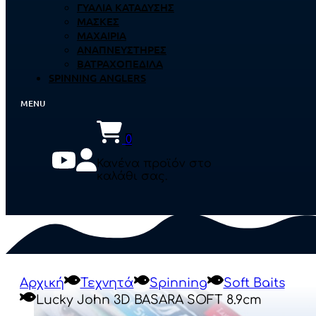
ΓΥΑΛΙΆ ΚΑΤΆΔΥΣΗΣ
ΜΆΣΚΕΣ
ΜΑΧΑΊΡΙΑ
ΑΝΑΠΝΕΥΣΤΉΡΕΣ
ΒΑΤΡΑΧΟΠΈΔΙΛΑ
SPINNING ANGLERS
0
Κανένα προϊόν στο
καλάθι σας.
Αρχική
Τεχνητά
Spinning
Soft Baits
Lucky John 3D BASARA SOFT 8.9cm