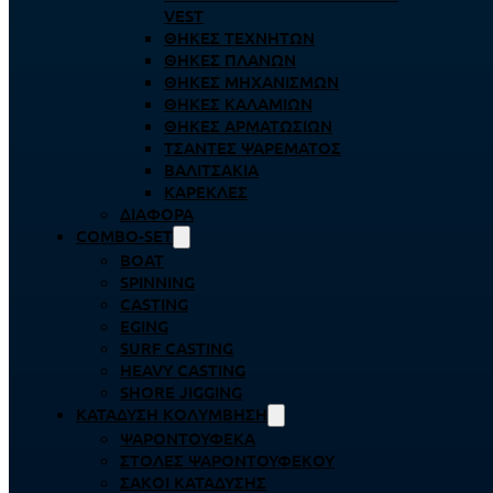
VEST
ΘΉΚΕΣ ΤΕΧΝΗΤΏΝ
ΘΉΚΕΣ ΠΛΆΝΩΝ
ΘΉΚΕΣ ΜΗΧΑΝΙΣΜΏΝ
ΘΉΚΕΣ ΚΑΛΑΜΙΏΝ
ΘΉΚΕΣ ΑΡΜΑΤΩΣΙΏΝ
ΤΣΆΝΤΕΣ ΨΑΡΈΜΑΤΟΣ
ΒΑΛΙΤΣΆΚΙΑ
ΚΑΡΈΚΛΕΣ
ΔΙΆΦΟΡΑ
COMBO-SET
BOAT
SPINNING
CASTING
EGING
SURF CASTING
HEAVY CASTING
SHORE JIGGING
ΚΑΤΆΔΥΣΗ ΚΟΛΎΜΒΗΣΗ
ΨΑΡΟΝΤΟΎΦΕΚΑ
ΣΤΟΛΈΣ ΨΑΡΟΝΤΟΎΦΕΚΟΥ
ΣΆΚΟΙ ΚΑΤΆΔΥΣΗΣ