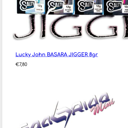
Lucky John BASARA JIGGER 8gr
€
7,80