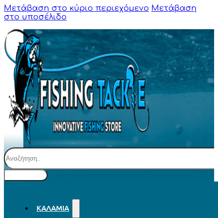
Μετάβαση στο κύριο περιεχόμενο
Μετάβαση
στο υποσέλιδο
Αναζήτηση
ΚΑΛΆΜΙΑ