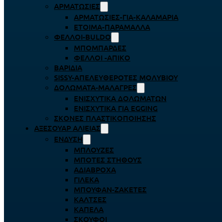
ΑΡΜΑΤΩΣΙΈΣ
ΑΡΜΑΤΩΣΙΈΣ-ΓΙΑ-ΚΑΛΑΜΆΡΙΑ
ΈΤΟΙΜΑ-ΠΑΡΆΜΑΛΛΑ
ΦΕΛΛΟΊ-BULDO
ΜΠΟΜΠΆΡΔΕΣ
ΦΕΛΛΟΊ -ΑΠΊΚΟ
ΒΑΡΊΔΙΑ
SISSY-ΑΠΕΛΕΥΘΕΡΟΤΈΣ ΜΟΛΥΒΙΟΎ
ΔΟΛΏΜΑΤΑ-ΜΑΛΆΓΡΕΣ
ΕΝΙΣΧΥΤΙΚΆ ΔΟΛΩΜΆΤΩΝ
ΕΝΙΣΧΥΤΙΚΆ ΓΙΑ EGGING
ΣΚΌΝΕΣ ΠΛΑΣΤΙΚΟΠΟΊΗΣΗΣ
ΑΞΕΣΟΥΆΡ ΑΛΙΕΊΑΣ
ΈΝΔΥΣΗ
ΜΠΛΟΎΖΕΣ
ΜΠΌΤΕΣ ΣΤΉΘΟΥΣ
ΑΔΙΆΒΡΟΧΑ
ΓΙΛΈΚΑ
ΜΠΟΥΦΆΝ-ΖΑΚΈΤΕΣ
ΚΆΛΤΣΕΣ
ΚΑΠΈΛΑ
ΣΚΟΎΦΟΙ