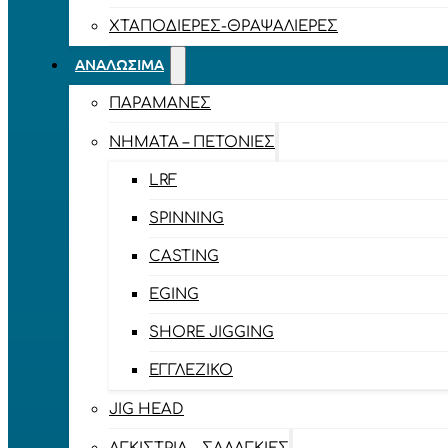
ΧΤΑΠΟΔΙΈΡΕΣ-ΘΡΑΨΑΛΙΈΡΕΣ
ΑΝΑΛΏΣΙΜΑ
ΠΑΡΑΜΆΝΕΣ
ΝΉΜΑΤΑ – ΠΕΤΟΝΙΈΣ
LRF
SPINNING
CASTING
EGING
SHORE JIGGING
ΕΓΓΛΈΖΙΚΟ
JIG HEAD