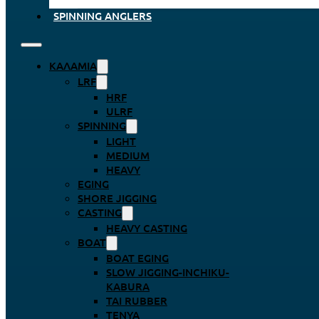
SPINNING ANGLERS
ΚΑΛΆΜΙΑ
LRF
HRF
ULRF
SPINNING
LIGHT
MEDIUM
HEAVY
EGING
SHORE JIGGING
CASTING
HEAVY CASTING
BOAT
BOAT EGING
SLOW JIGGING-INCHIKU-
KABURA
TAI RUBBER
TENYA