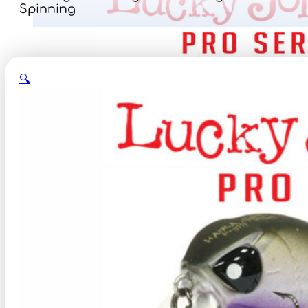
Spinning
🔍