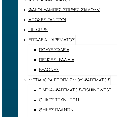
ΨΥΓΕΊΑ ΨΑΡΈΜΑΤΟΣ
ΦΑΚΟΊ-ΛΆΜΠΕΣ-ΣΠΊΘΕΣ-ΣΊΑΛΟΥΜ
ΑΠΌΧΕΣ-ΓΆΝΤΖΟΙ
LIP-GRIPS
EΡΓΑΛΕΊΑ ΨΑΡΈΜΑΤΟΣ
ΠΟΛΥΕΡΓΑΛΕΊΑ
ΠΈΝΣΕΣ-ΨΑΛΊΔΙΑ
ΒΕΛΌΝΕΣ
ΜΕΤΑΦΟΡΆ ΕΞΟΠΛΙΣΜΟΎ ΨΑΡΈΜΑΤΟΣ
ΓΙΛΈΚΑ-ΨΑΡΈΜΑΤΟΣ-FISHING-VEST
ΘΉΚΕΣ ΤΕΧΝΗΤΏΝ
ΘΉΚΕΣ ΠΛΆΝΩΝ