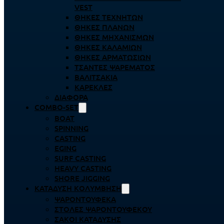
VEST
ΘΉΚΕΣ ΤΕΧΝΗΤΏΝ
ΘΉΚΕΣ ΠΛΆΝΩΝ
ΘΉΚΕΣ ΜΗΧΑΝΙΣΜΏΝ
ΘΉΚΕΣ ΚΑΛΑΜΙΏΝ
ΘΉΚΕΣ ΑΡΜΑΤΩΣΙΏΝ
ΤΣΆΝΤΕΣ ΨΑΡΈΜΑΤΟΣ
ΒΑΛΙΤΣΆΚΙΑ
ΚΑΡΈΚΛΕΣ
ΔΙΆΦΟΡΑ
COMBO-SET
BOAT
SPINNING
CASTING
EGING
SURF CASTING
HEAVY CASTING
SHORE JIGGING
ΚΑΤΆΔΥΣΗ ΚΟΛΎΜΒΗΣΗ
ΨΑΡΟΝΤΟΎΦΕΚΑ
ΣΤΟΛΈΣ ΨΑΡΟΝΤΟΎΦΕΚΟΥ
ΣΆΚΟΙ ΚΑΤΆΔΥΣΗΣ