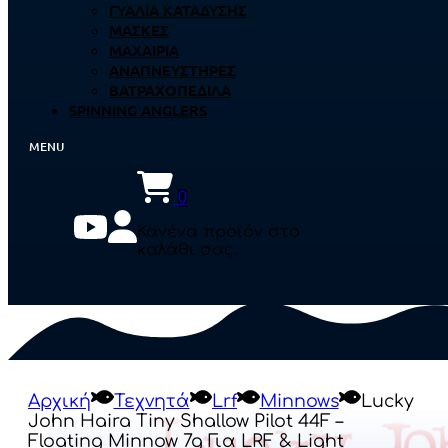
ΓΥΑΛΙΆ ΚΑΤΆΔΥΣΗΣ
ΜΆΣΚΕΣ
ΜΑΧΑΊΡΙΑ
ΑΝΑΠΝΕΥΣΤΉΡΕΣ
ΒΑΤΡΑΧΟΠΈΔΙΛΑ
SPINNING ANGLERS
0
Κανένα προϊόν στο
καλάθι σας.
Αρχική
Τεχνητά
Lrf
Minnows
Lucky
John Haira Tiny Shallow Pilot 44F –
Floating Minnow 7g Για LRF & Light