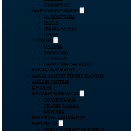
ΙΣΟΘΕΡΜΙΚΆ
ΑΞΕΡΟΥΆΡ ΡΟΥΧΙΣΜΟΎ
UV ΠΡΟΣΤΑΣΊΑ
ΓΆΝΤΙΑ
ΓΚΈΤΕΣ ΛΑΊΜΟΥ
ΓΥΑΛΙΆ
ΥΠΌΔΗΣΗ
ΜΠΌΤΕΣ
ΠΑΠΟΎΤΣΙΑ
ΜΠΟΤΆΚΙΑ
ΠΑΠΟΎΤΣΙΑ ΘΑΛΆΣΣΗΣ
ΨΥΓΕΊΑ ΨΑΡΈΜΑΤΟΣ
ΦΑΚΟΊ-ΛΆΜΠΕΣ-ΣΠΊΘΕΣ-ΣΊΑΛΟΥΜ
ΑΠΌΧΕΣ-ΓΆΝΤΖΟΙ
LIP-GRIPS
EΡΓΑΛΕΊΑ ΨΑΡΈΜΑΤΟΣ
ΠΟΛΥΕΡΓΑΛΕΊΑ
ΠΈΝΣΕΣ-ΨΑΛΊΔΙΑ
ΒΕΛΌΝΕΣ
ΜΕΤΑΦΟΡΆ ΕΞΟΠΛΙΣΜΟΎ
ΨΑΡΈΜΑΤΟΣ
ΓΙΛΈΚΑ-ΨΑΡΈΜΑΤΟΣ-FISHING-