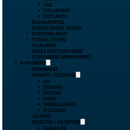
JIGS
TOP WATERS
SOFT BAITS
ΚΑΛΑΜΑΡΙΈΡΕΣ
ΠΛΆΝΟΙ SHORE JIGGING
ΣΙΛΙΚΌΝΕΣ-BOAT
ΠΛΆΝΟΙ JIGGING
TAI RUBBER
ΖΌΚΕΣ ΚΟΝΤΟΦΎΛΑΚΕΣ
ΧΤΑΠΟΔΙΈΡΕΣ-ΘΡΑΨΑΛΙΈΡΕΣ
ΑΝΑΛΏΣΙΜΑ
ΠΑΡΑΜΆΝΕΣ
ΝΉΜΑΤΑ – ΠΕΤΟΝΙΈΣ
LRF
SPINNING
CASTING
EGING
SHORE JIGGING
ΕΓΓΛΈΖΙΚΟ
JIG HEAD
ΑΓΚΊΣΤΡΙΑ – ΣΑΛΑΓΚΙΈΣ
ΣΑΛΑΓΚΙΈΣ