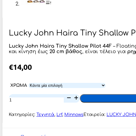
Lucky John Haira Tiny Shallow Pi
Lucky John Haira Tiny Shallow Pilot 44F
– Floatin
και κίνηση έως
20 cm βάθος
, είναι τέλειο για
ρηχ
€
14,00
ΧΡΩΜΑ
Lucky
John
Haira
Tiny
Κατηγορίες:
Τεχνητά
,
Lrf
,
Minnows
Εταιρεία:
LUCKY JOH
Shallow
Pilot
44F
–