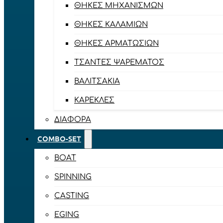
ΘΉΚΕΣ ΜΗΧΑΝΙΣΜΏΝ
ΘΉΚΕΣ ΚΑΛΑΜΙΏΝ
ΘΉΚΕΣ ΑΡΜΑΤΩΣΙΏΝ
ΤΣΆΝΤΕΣ ΨΑΡΈΜΑΤΟΣ
ΒΑΛΙΤΣΆΚΙΑ
ΚΑΡΈΚΛΕΣ
ΔΙΆΦΟΡΑ
COMBO-SET
BOAT
SPINNING
CASTING
EGING