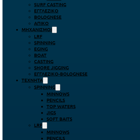
SURF CASTING
ΕΓΓΛΈΖΙΚΟ
BOLOGNESE
ΑΠΊΚΟ
ΜΗΧΑΝΙΣΜΟΊ
LRF
SPINNING
EGING
BOAT
CASTING
SHORE JIGGING
ΕΓΓΛΈΖΙΚΟ-BOLOGNESE
ΤΕΧΝΗΤΆ
SPINNING
MINNOWS
PENCILS
TOP WATERS
JIGS
SOFT BAITS
LRF
MINNOWS
PENCILS