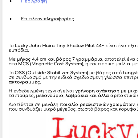
Περιγραφή
Floating
Minnow
7g
Επιπλέον πληροφορίες
για
LRF
&
Light
Spinning
Το
Lucky John Haira Tiny Shallow Pilot 44F
είναι ένα εξα
ποσότητα
εμπόδια.
Με
μήκος 4,4 cm
και
βάρος 7 γραμμάρια
, αποτελεί ένα
στο
MCS (Magnetic Cast System)
, η εσωτερική μπίλια μ
Το
OSS (Outside Stabilizer System)
με βάρος από
tungs
σε συνδυασμό με την ειδικά σχεδιασμένη γλώσσα επιτρέ
ακτογραμμές
.
Η ενδεδειγμένη τεχνική είναι
γρήγορη ανάκτηση με μικ
τσιπούρες, μελανούρια, λαβράκια και άλλα αρπακτικά
Διατίθεται σε
μεγάλη ποικιλία ρεαλιστικών χρωμάτων
,
που συνδυάζει μικρό μέγεθος, σωστό βάρος και κορυφα