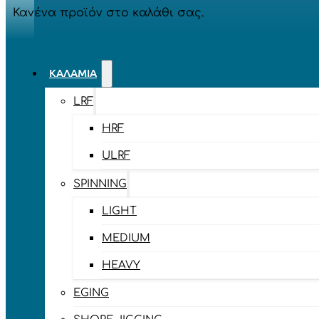
Κανένα προϊόν στο καλάθι σας.
ΚΑΛΆΜΙΑ
LRF
HRF
ULRF
SPINNING
LIGHT
MEDIUM
HEAVY
EGING