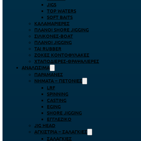
JIGS
TOP WATERS
SOFT BAITS
ΚΑΛΑΜΑΡΙΈΡΕΣ
ΠΛΆΝΟΙ SHORE JIGGING
ΣΙΛΙΚΌΝΕΣ-BOAT
ΠΛΆΝΟΙ JIGGING
TAI RUBBER
ΖΌΚΕΣ ΚΟΝΤΟΦΎΛΑΚΕΣ
ΧΤΑΠΟΔΙΈΡΕΣ-ΘΡΑΨΑΛΙΈΡΕΣ
ΑΝΑΛΏΣΙΜΑ
ΠΑΡΑΜΆΝΕΣ
ΝΉΜΑΤΑ – ΠΕΤΟΝΙΈΣ
LRF
SPINNING
CASTING
EGING
SHORE JIGGING
ΕΓΓΛΈΖΙΚΟ
JIG HEAD
ΑΓΚΊΣΤΡΙΑ – ΣΑΛΑΓΚΙΈΣ
ΣΑΛΑΓΚΙΈΣ