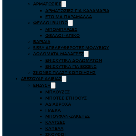
ΑΡΜΑΤΩΣΙΈΣ
ΑΡΜΑΤΩΣΙΈΣ-ΓΙΑ-ΚΑΛΑΜΆΡΙΑ
ΈΤΟΙΜΑ-ΠΑΡΆΜΑΛΛΑ
ΦΕΛΛΟΊ-BULDO
ΜΠΟΜΠΆΡΔΕΣ
ΦΕΛΛΟΊ -ΑΠΊΚΟ
ΒΑΡΊΔΙΑ
SISSY-ΑΠΕΛΕΥΘΕΡΟΤΈΣ ΜΟΛΥΒΙΟΎ
ΔΟΛΏΜΑΤΑ-ΜΑΛΆΓΡΕΣ
ΕΝΙΣΧΥΤΙΚΆ ΔΟΛΩΜΆΤΩΝ
ΕΝΙΣΧΥΤΙΚΆ ΓΙΑ EGGING
ΣΚΌΝΕΣ ΠΛΑΣΤΙΚΟΠΟΊΗΣΗΣ
ΑΞΕΣΟΥΆΡ ΑΛΙΕΊΑΣ
ΈΝΔΥΣΗ
ΜΠΛΟΎΖΕΣ
ΜΠΌΤΕΣ ΣΤΉΘΟΥΣ
ΑΔΙΆΒΡΟΧΑ
ΓΙΛΈΚΑ
ΜΠΟΥΦΆΝ-ΖΑΚΈΤΕΣ
ΚΆΛΤΣΕΣ
ΚΑΠΈΛΑ
ΣΚΟΎΦΟΙ