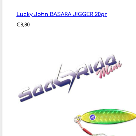
Lucky John BASARA JIGGER 20gr
€
8,80