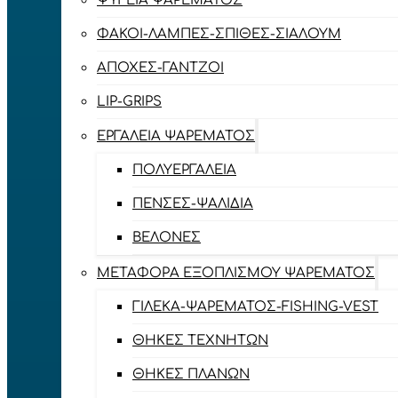
ΨΥΓΕΊΑ ΨΑΡΈΜΑΤΟΣ
ΦΑΚΟΊ-ΛΆΜΠΕΣ-ΣΠΊΘΕΣ-ΣΊΑΛΟΥΜ
ΑΠΌΧΕΣ-ΓΆΝΤΖΟΙ
LIP-GRIPS
EΡΓΑΛΕΊΑ ΨΑΡΈΜΑΤΟΣ
ΠΟΛΥΕΡΓΑΛΕΊΑ
ΠΈΝΣΕΣ-ΨΑΛΊΔΙΑ
ΒΕΛΌΝΕΣ
ΜΕΤΑΦΟΡΆ ΕΞΟΠΛΙΣΜΟΎ ΨΑΡΈΜΑΤΟΣ
ΓΙΛΈΚΑ-ΨΑΡΈΜΑΤΟΣ-FISHING-VEST
ΘΉΚΕΣ ΤΕΧΝΗΤΏΝ
ΘΉΚΕΣ ΠΛΆΝΩΝ