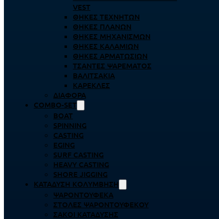
VEST
ΘΉΚΕΣ ΤΕΧΝΗΤΏΝ
ΘΉΚΕΣ ΠΛΆΝΩΝ
ΘΉΚΕΣ ΜΗΧΑΝΙΣΜΏΝ
ΘΉΚΕΣ ΚΑΛΑΜΙΏΝ
ΘΉΚΕΣ ΑΡΜΑΤΩΣΙΏΝ
ΤΣΆΝΤΕΣ ΨΑΡΈΜΑΤΟΣ
ΒΑΛΙΤΣΆΚΙΑ
ΚΑΡΈΚΛΕΣ
ΔΙΆΦΟΡΑ
COMBO-SET
BOAT
SPINNING
CASTING
EGING
SURF CASTING
HEAVY CASTING
SHORE JIGGING
ΚΑΤΆΔΥΣΗ ΚΟΛΎΜΒΗΣΗ
ΨΑΡΟΝΤΟΎΦΕΚΑ
ΣΤΟΛΈΣ ΨΑΡΟΝΤΟΎΦΕΚΟΥ
ΣΆΚΟΙ ΚΑΤΆΔΥΣΗΣ