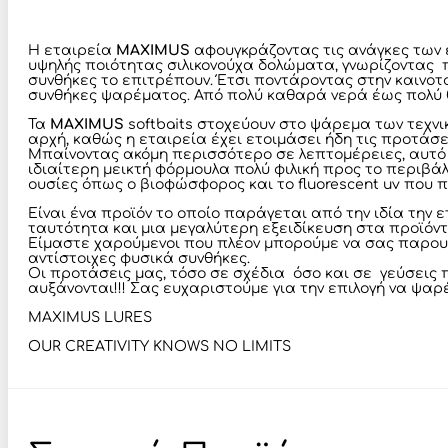
Η εταιρεία
MAXIMUS
αφουγκράζοντας τις ανάγκες των 
υψηλής ποιότητας σιλικονούχα δολώματα, γνωρίζοντας π
συνθήκες το επιτρέπουν. Έτσι ποντάροντας στην καινοτο
συνθήκες ψαρέματος. Από πολύ καθαρά νερά έως πολύ θο
Τα
MAXIMUS
softbaits στοχεύουν στο ψάρεμα των τεχνικών,
αρχή, καθώς η εταιρεία έχει ετοιμάσει ήδη τις προτάσε
Μπαίνοντας ακόμη περισσότερο σε λεπτομέρειες, αυτό
ιδιαίτερη μεικτή φόρμουλα πολύ φιλική προς το περιβά
ουσίες όπως ο βιοφώσφορος και το fluorescent uv που 
Είναι ένα προϊόν το οποίο παράγεται από την ιδία την 
ταυτότητα και μια μεγαλύτερη εξειδίκευση στα προϊόν
Είμαστε χαρούμενοι που πλέον μπορούμε να σας παρουσι
αντίστοιχες φυσικά συνθήκες.
Οι προτάσεις μας, τόσο σε σχέδια όσο και σε γεύσεις 
αυξάνονται!!! Σας ευχαριστούμε για την επιλογή να ψαρ
MAXIMUS LURES
OUR CREATIVITY KNOWS NO LIMITS