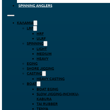
SPINNING ANGLERS
ΚΑΛΆΜΙΑ
LRF
HRF
ULRF
SPINNING
LIGHT
MEDIUM
HEAVY
EGING
SHORE JIGGING
CASTING
HEAVY CASTING
BOAT
BOAT EGING
SLOW JIGGING-INCHIKU-
KABURA
TAI RUBBER
TENYA