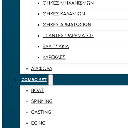
ΘΉΚΕΣ ΜΗΧΑΝΙΣΜΏΝ
ΘΉΚΕΣ ΚΑΛΑΜΙΏΝ
ΘΉΚΕΣ ΑΡΜΑΤΩΣΙΏΝ
ΤΣΆΝΤΕΣ ΨΑΡΈΜΑΤΟΣ
ΒΑΛΙΤΣΆΚΙΑ
ΚΑΡΈΚΛΕΣ
ΔΙΆΦΟΡΑ
COMBO-SET
BOAT
SPINNING
CASTING
EGING