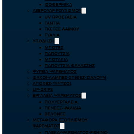
ΙΣΟΘΕΡΜΙΚΆ
ΑΞΕΡΟΥΆΡ ΡΟΥΧΙΣΜΟΎ
UV ΠΡΟΣΤΑΣΊΑ
ΓΆΝΤΙΑ
ΓΚΈΤΕΣ ΛΑΊΜΟΥ
ΓΥΑΛΙΆ
ΥΠΌΔΗΣΗ
ΜΠΌΤΕΣ
ΠΑΠΟΎΤΣΙΑ
ΜΠΟΤΆΚΙΑ
ΠΑΠΟΎΤΣΙΑ ΘΑΛΆΣΣΗΣ
ΨΥΓΕΊΑ ΨΑΡΈΜΑΤΟΣ
ΦΑΚΟΊ-ΛΆΜΠΕΣ-ΣΠΊΘΕΣ-ΣΊΑΛΟΥΜ
ΑΠΌΧΕΣ-ΓΆΝΤΖΟΙ
LIP-GRIPS
EΡΓΑΛΕΊΑ ΨΑΡΈΜΑΤΟΣ
ΠΟΛΥΕΡΓΑΛΕΊΑ
ΠΈΝΣΕΣ-ΨΑΛΊΔΙΑ
ΒΕΛΌΝΕΣ
ΜΕΤΑΦΟΡΆ ΕΞΟΠΛΙΣΜΟΎ
ΨΑΡΈΜΑΤΟΣ
ΓΙΛΈΚΑ-ΨΑΡΈΜΑΤΟΣ-FISHING-