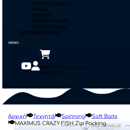
ΓΥΑΛΙΆ ΚΑΤΆΔΥΣΗΣ
ΜΆΣΚΕΣ
ΜΑΧΑΊΡΙΑ
ΑΝΑΠΝΕΥΣΤΉΡΕΣ
ΒΑΤΡΑΧΟΠΈΔΙΛΑ
SPINNING ANGLERS
0
Κανένα προϊόν στο
καλάθι σας.
Αρχική
Τεχνητά
Spinning
Soft Baits
MAXIMUS CRAZY FISH Zip Packing