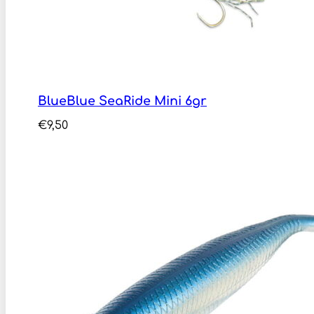
BlueBlue SeaRide Mini 6gr
€
9,50