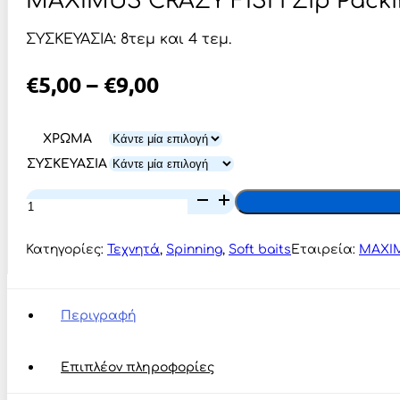
MAXIMUS CRAZY FISH Zip Pack
ΣΥΣΚΕΥΑΣΙΑ: 8τεμ και 4 τεμ.
Price
€
5,00
–
€
9,00
Range:
€5,00
ΧΡΩΜΑ
ΣΥΣΚΕΥΑΣΙΑ
Through
€9,00
MAXIMUS
CRAZY
FISH
zip
Κατηγορίες:
Τεχνητά
,
Spinning
,
Soft baits
Εταιρεία:
MAXI
packing
ποσότητα
Περιγραφή
Επιπλέον πληροφορίες