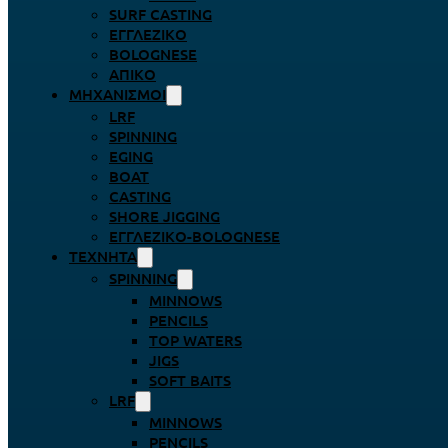
SURF CASTING
ΕΓΓΛΈΖΙΚΟ
BOLOGNESE
ΑΠΊΚΟ
ΜΗΧΑΝΙΣΜΟΊ
LRF
SPINNING
EGING
BOAT
CASTING
SHORE JIGGING
ΕΓΓΛΈΖΙΚΟ-BOLOGNESE
ΤΕΧΝΗΤΆ
SPINNING
MINNOWS
PENCILS
TOP WATERS
JIGS
SOFT BAITS
LRF
MINNOWS
PENCILS