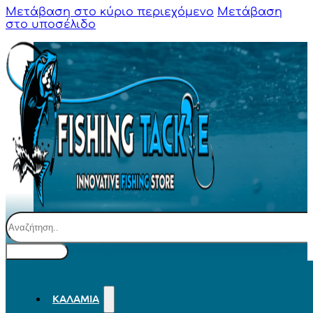
Μετάβαση στο κύριο περιεχόμενο
Μετάβαση
στο υποσέλιδο
Αναζήτηση
ΚΑΛΆΜΙΑ