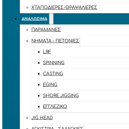
ΧΤΑΠΟΔΙΈΡΕΣ-ΘΡΑΨΑΛΙΈΡΕΣ
ΑΝΑΛΏΣΙΜΑ
ΠΑΡΑΜΆΝΕΣ
ΝΉΜΑΤΑ – ΠΕΤΟΝΙΈΣ
LRF
SPINNING
CASTING
EGING
SHORE JIGGING
ΕΓΓΛΈΖΙΚΟ
JIG HEAD