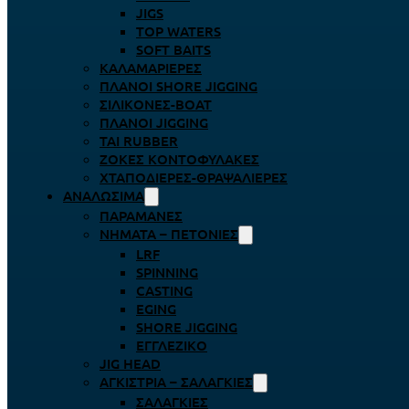
JIGS
TOP WATERS
SOFT BAITS
ΚΑΛΑΜΑΡΙΈΡΕΣ
ΠΛΆΝΟΙ SHORE JIGGING
ΣΙΛΙΚΌΝΕΣ-BOAT
ΠΛΆΝΟΙ JIGGING
TAI RUBBER
ΖΌΚΕΣ ΚΟΝΤΟΦΎΛΑΚΕΣ
ΧΤΑΠΟΔΙΈΡΕΣ-ΘΡΑΨΑΛΙΈΡΕΣ
ΑΝΑΛΏΣΙΜΑ
ΠΑΡΑΜΆΝΕΣ
ΝΉΜΑΤΑ – ΠΕΤΟΝΙΈΣ
LRF
SPINNING
CASTING
EGING
SHORE JIGGING
ΕΓΓΛΈΖΙΚΟ
JIG HEAD
ΑΓΚΊΣΤΡΙΑ – ΣΑΛΑΓΚΙΈΣ
ΣΑΛΑΓΚΙΈΣ