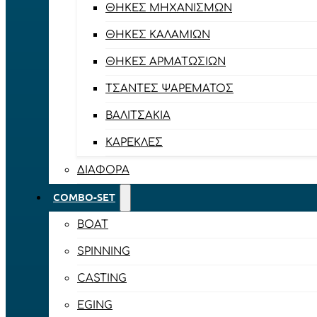
ΘΉΚΕΣ ΜΗΧΑΝΙΣΜΏΝ
ΘΉΚΕΣ ΚΑΛΑΜΙΏΝ
ΘΉΚΕΣ ΑΡΜΑΤΩΣΙΏΝ
ΤΣΆΝΤΕΣ ΨΑΡΈΜΑΤΟΣ
ΒΑΛΙΤΣΆΚΙΑ
ΚΑΡΈΚΛΕΣ
ΔΙΆΦΟΡΑ
COMBO-SET
BOAT
SPINNING
CASTING
EGING