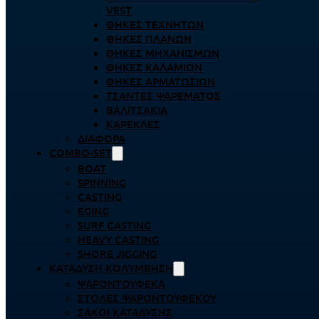
VEST
ΘΉΚΕΣ ΤΕΧΝΗΤΏΝ
ΘΉΚΕΣ ΠΛΆΝΩΝ
ΘΉΚΕΣ ΜΗΧΑΝΙΣΜΏΝ
ΘΉΚΕΣ ΚΑΛΑΜΙΏΝ
ΘΉΚΕΣ ΑΡΜΑΤΩΣΙΏΝ
ΤΣΆΝΤΕΣ ΨΑΡΈΜΑΤΟΣ
ΒΑΛΙΤΣΆΚΙΑ
ΚΑΡΈΚΛΕΣ
ΔΙΆΦΟΡΑ
COMBO-SET
BOAT
SPINNING
CASTING
EGING
SURF CASTING
HEAVY CASTING
SHORE JIGGING
ΚΑΤΆΔΥΣΗ ΚΟΛΎΜΒΗΣΗ
ΨΑΡΟΝΤΟΎΦΕΚΑ
ΣΤΟΛΈΣ ΨΑΡΟΝΤΟΎΦΕΚΟΥ
ΣΆΚΟΙ ΚΑΤΆΔΥΣΗΣ