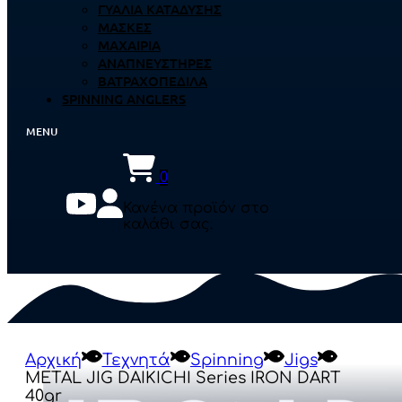
ΓΥΑΛΙΆ ΚΑΤΆΔΥΣΗΣ
ΜΆΣΚΕΣ
ΜΑΧΑΊΡΙΑ
ΑΝΑΠΝΕΥΣΤΉΡΕΣ
ΒΑΤΡΑΧΟΠΈΔΙΛΑ
SPINNING ANGLERS
0
Κανένα προϊόν στο
καλάθι σας.
Αρχική
Τεχνητά
Spinning
Jigs
METAL JIG DAIKICHI Series IRON DART
40gr