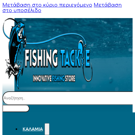
Μετάβαση στο κύριο περιεχόμενο
Μετάβαση
στο υποσέλιδο
Αναζήτηση
ΚΑΛΆΜΙΑ