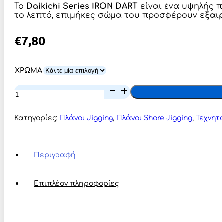
Το
Daikichi Series IRON DART
είναι ένα υψηλής 
το λεπτό, επιμήκες σώμα του προσφέρουν
εξαι
€
7,80
ΧΡΩΜΑ
METAL
JIG
DAIKICHI
Series
Κατηγορίες:
Πλάνοι Jigging
,
Πλάνοι Shore Jigging
,
Τεχνητ
IRON
DART
40gr
ποσότητα
Περιγραφή
Επιπλέον πληροφορίες