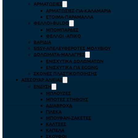
ΑΡΜΑΤΩΣΙΈΣ
ΑΡΜΑΤΩΣΙΈΣ-ΓΙΑ-ΚΑΛΑΜΆΡΙΑ
ΈΤΟΙΜΑ-ΠΑΡΆΜΑΛΛΑ
ΦΕΛΛΟΊ-BULDO
ΜΠΟΜΠΆΡΔΕΣ
ΦΕΛΛΟΊ -ΑΠΊΚΟ
ΒΑΡΊΔΙΑ
SISSY-ΑΠΕΛΕΥΘΕΡΟΤΈΣ ΜΟΛΥΒΙΟΎ
ΔΟΛΏΜΑΤΑ-ΜΑΛΆΓΡΕΣ
ΕΝΙΣΧΥΤΙΚΆ ΔΟΛΩΜΆΤΩΝ
ΕΝΙΣΧΥΤΙΚΆ ΓΙΑ EGGING
ΣΚΌΝΕΣ ΠΛΑΣΤΙΚΟΠΟΊΗΣΗΣ
ΑΞΕΣΟΥΆΡ ΑΛΙΕΊΑΣ
ΈΝΔΥΣΗ
ΜΠΛΟΎΖΕΣ
ΜΠΌΤΕΣ ΣΤΉΘΟΥΣ
ΑΔΙΆΒΡΟΧΑ
ΓΙΛΈΚΑ
ΜΠΟΥΦΆΝ-ΖΑΚΈΤΕΣ
ΚΆΛΤΣΕΣ
ΚΑΠΈΛΑ
ΣΚΟΎΦΟΙ