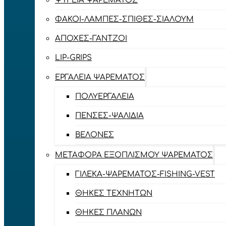
ΨΥΓΕΊΑ ΨΑΡΈΜΑΤΟΣ
ΦΑΚΟΊ-ΛΆΜΠΕΣ-ΣΠΊΘΕΣ-ΣΊΑΛΟΥΜ
ΑΠΌΧΕΣ-ΓΆΝΤΖΟΙ
LIP-GRIPS
EΡΓΑΛΕΊΑ ΨΑΡΈΜΑΤΟΣ
ΠΟΛΥΕΡΓΑΛΕΊΑ
ΠΈΝΣΕΣ-ΨΑΛΊΔΙΑ
ΒΕΛΌΝΕΣ
ΜΕΤΑΦΟΡΆ ΕΞΟΠΛΙΣΜΟΎ ΨΑΡΈΜΑΤΟΣ
ΓΙΛΈΚΑ-ΨΑΡΈΜΑΤΟΣ-FISHING-VEST
ΘΉΚΕΣ ΤΕΧΝΗΤΏΝ
ΘΉΚΕΣ ΠΛΆΝΩΝ