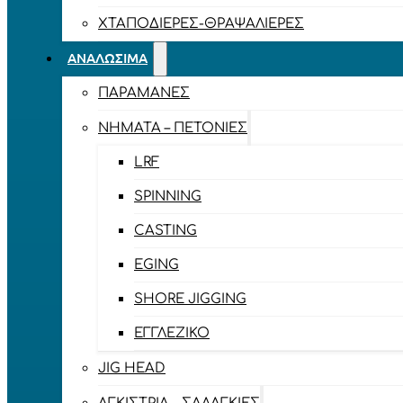
ΧΤΑΠΟΔΙΈΡΕΣ-ΘΡΑΨΑΛΙΈΡΕΣ
ΑΝΑΛΏΣΙΜΑ
ΠΑΡΑΜΆΝΕΣ
ΝΉΜΑΤΑ – ΠΕΤΟΝΙΈΣ
LRF
SPINNING
CASTING
EGING
SHORE JIGGING
ΕΓΓΛΈΖΙΚΟ
JIG HEAD