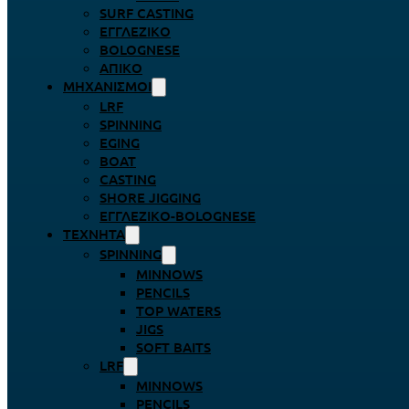
SURF CASTING
ΕΓΓΛΈΖΙΚΟ
BOLOGNESE
ΑΠΊΚΟ
ΜΗΧΑΝΙΣΜΟΊ
LRF
SPINNING
EGING
BOAT
CASTING
SHORE JIGGING
ΕΓΓΛΈΖΙΚΟ-BOLOGNESE
ΤΕΧΝΗΤΆ
SPINNING
MINNOWS
PENCILS
TOP WATERS
JIGS
SOFT BAITS
LRF
MINNOWS
PENCILS