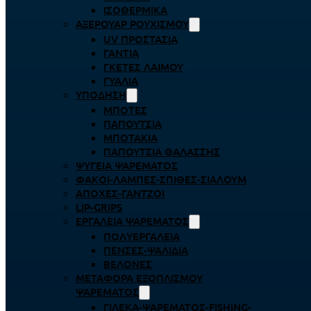
ΙΣΟΘΕΡΜΙΚΆ
ΑΞΕΡΟΥΆΡ ΡΟΥΧΙΣΜΟΎ
UV ΠΡΟΣΤΑΣΊΑ
ΓΆΝΤΙΑ
ΓΚΈΤΕΣ ΛΑΊΜΟΥ
ΓΥΑΛΙΆ
ΥΠΌΔΗΣΗ
ΜΠΌΤΕΣ
ΠΑΠΟΎΤΣΙΑ
ΜΠΟΤΆΚΙΑ
ΠΑΠΟΎΤΣΙΑ ΘΑΛΆΣΣΗΣ
ΨΥΓΕΊΑ ΨΑΡΈΜΑΤΟΣ
ΦΑΚΟΊ-ΛΆΜΠΕΣ-ΣΠΊΘΕΣ-ΣΊΑΛΟΥΜ
ΑΠΌΧΕΣ-ΓΆΝΤΖΟΙ
LIP-GRIPS
EΡΓΑΛΕΊΑ ΨΑΡΈΜΑΤΟΣ
ΠΟΛΥΕΡΓΑΛΕΊΑ
ΠΈΝΣΕΣ-ΨΑΛΊΔΙΑ
ΒΕΛΌΝΕΣ
ΜΕΤΑΦΟΡΆ ΕΞΟΠΛΙΣΜΟΎ
ΨΑΡΈΜΑΤΟΣ
ΓΙΛΈΚΑ-ΨΑΡΈΜΑΤΟΣ-FISHING-