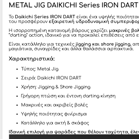
METAL JIG DAIKICHI Series IRON DART
Το
Daikichi Series IRON DART
είναι ένα υψηλής ποιότητ
του προσφέρουν
εξαιρετική υδροδυναμική συμπεριφο
Η ισορροπημένη κατανομή βάρους χαρίζει
μακρινές βο
“darting” action, ιδανικό για να προκαλεί επιθέσεις απ
Είναι κατάλληλο για τεχνικές
jigging και shore jigging
, α
μαγιάτικα, συναγρίδες και άλλα θαλάσσια αρπακτικά.
Χαρακτηριστικά:
Τύπος: Metal Jig
Σειρά: Daikichi IRON DART
Χρήση: Jigging & Shore Jigging
Γρήγορη πτώση και έντονη darting κίνηση
Μακρινές και ακριβείς βολές
Υψηλής ποιότητας φινίρισμα
Κατάλληλο για ακτή & σκάφος
Ιδανική επιλογή για ψαράδες που θέλουν ταχύτητα, έλε