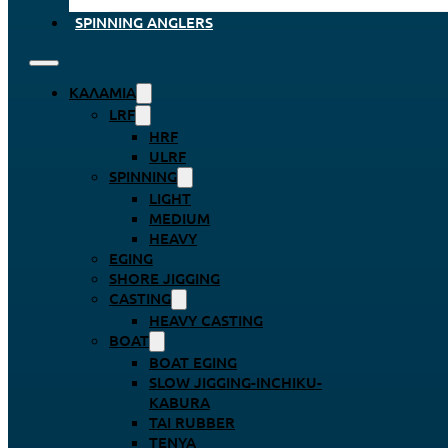
SPINNING ANGLERS
ΚΑΛΆΜΙΑ
LRF
HRF
ULRF
SPINNING
LIGHT
MEDIUM
HEAVY
EGING
SHORE JIGGING
CASTING
HEAVY CASTING
BOAT
BOAT EGING
SLOW JIGGING-INCHIKU-
KABURA
TAI RUBBER
TENYA